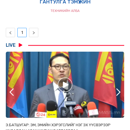
ГАНТУЛГА
ТЭМҮҮЖИН
ТЕХНИКИЙН АЛБА
1
LIVE
ТАЙ
Э.БАТШУГАР: ЭМ, ЭМИЙН ХЭРЭГСЛИЙГ НЭГ ЭХ ҮҮСВЭРЭЭР
С.