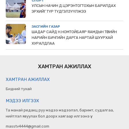
СПОРТ
УЛСЫН НАЧИН Д.ЦЭРЭНТОГТОХЫН БАРИЛДАХ
ЭРХИЙГ ТҮР ТҮДГЭЛЗҮҮЛЖЭЭ
ЗАСГИЙН ГАЗАР
ШАДАР САЙД Н.НОМТОЙБАЯР ЯАМДЫН ТӨРИЙН
НАРИЙН БИЧГИЙН ДАРГА НАРТАЙ ШУУРХАЙ
ХУРАЛДЛАА
ХАМТРАН АЖИЛЛАХ
ХАМТРАН АЖИЛЛАХ
Бидний тухай
МЭДЭЭ ИЛГЭЭХ
Та манай редакц руу мэдээ мэдээлэл, баримт, судалгаа,
нийтлэл явуулах бол доорх хаягаар илгээнэ үү.
masstv4444@gmail.com