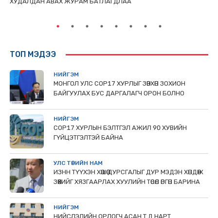
ХУДАЛДАН АВАХ ЖУРАМ БАТЛАГДЛАА
НИ
ТӨ
ТОП МЭДЭЭ
НИЙГЭМ
МОНГОЛ УЛС СОР17 ХУРЛЫГ ЗӨВХӨН ЗОХИОН
БАЙГУУЛАХ БУС ДАРГАЛАГЧ ОРОН БОЛНО
НИЙГЭМ
COP17 ХУРЛЫН БЭЛТГЭЛ АЖИЛ 90 ХУВИЙН
ГҮЙЦЭТГЭЛТЭЙ БАЙНА
УЛС ТӨРИЙН НАМ
ИЗНН ТҮҮХЭН ХӨШӨӨ ДУРСГАЛЫГ ДУР МЭДЭН ХӨНДӨЖ
ЗӨӨХИЙГ ХЯЗГААРЛАХ ХУУЛИЙН ТӨСӨЛ ӨРГӨН БАРИНА
НИЙГЭМ
НИЙСЛЭЛИЙН ОРЛОГЧ АСАН Т.Д НАРТ