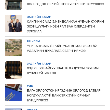
ХОЛБОГДОХ ХЭРГИЙГ ПРОКУРОРТ ШИЛЖҮҮЛЖЭЭ
ЗАСГИЙН ГАЗАР
САНГИЙН САЙД З.МЭНДСАЙХАН НҮБ-ЫН СУУРИН
ЗОХИЦУУЛАГЧ НОЁН ЯАП ВАН ХИЕРДЭНТЭЙ
УУЛЗЛАА
НИЙГЭМ
ҮЕРТ АВТСАН, ҮЕРИЙН УСАНД БООГДСОН 82
УДААГИЙН ДУУДЛАГА ОБЕГ-Т ИРЖЭЭ
ЗАСГИЙН ГАЗАР
ХЗДХЯ: 30 БАЙГУУЛЛАГЫН 83 ДҮРЭМ, ЖУРМЫГ
ХҮЧИНГҮЙ БОЛГОВ
УИХ
БАГА ОРЛОГОТОЙ ИРГЭДИЙН ОРЛОГОД ТАТВАР
НОГДУУЛАХГҮЙ БАЙХ ЭРХ ЗҮЙН ОРЧНЫГ
БҮРДҮҮЛЛЭЭ