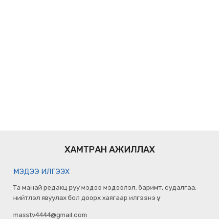
ХАМТРАН АЖИЛЛАХ
МЭДЭЭ ИЛГЭЭХ
Та манай редакц руу мэдээ мэдээлэл, баримт, судалгаа,
нийтлэл явуулах бол доорх хаягаар илгээнэ үү.
masstv4444@gmail.com