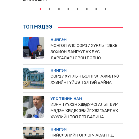
ТОП МЭДЭЭ
НИЙГЭМ
МОНГОЛ УЛС СОР17 ХУРЛЫГ ЗӨВХӨН
ЗОХИОН БАЙГУУЛАХ БУС
ДАРГАЛАГЧ ОРОН БОЛНО
НИЙГЭМ
COP17 ХУРЛЫН БЭЛТГЭЛ АЖИЛ 90
ХУВИЙН ГҮЙЦЭТГЭЛТЭЙ БАЙНА
УЛС ТӨРИЙН НАМ
ИЗНН ТҮҮХЭН ХӨШӨӨ ДУРСГАЛЫГ ДУР
МЭДЭН ХӨНДӨЖ ЗӨӨХИЙГ ХЯЗГААРЛАХ
ХУУЛИЙН ТӨСӨЛ ӨРГӨН БАРИНА
НИЙГЭМ
НИЙСЛЭЛИЙН ОРЛОГЧ АСАН Т.Д