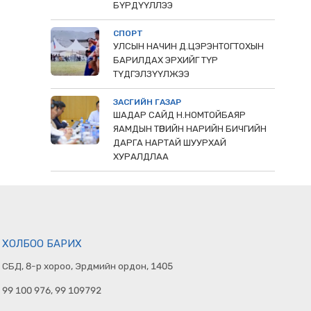
БҮРДҮҮЛЛЭЭ
СПОРТ
УЛСЫН НАЧИН Д.ЦЭРЭНТОГТОХЫН
БАРИЛДАХ ЭРХИЙГ ТҮР
ТҮДГЭЛЗҮҮЛЖЭЭ
ЗАСГИЙН ГАЗАР
ШАДАР САЙД Н.НОМТОЙБАЯР
ЯАМДЫН ТӨРИЙН НАРИЙН БИЧГИЙН
ДАРГА НАРТАЙ ШУУРХАЙ
ХУРАЛДЛАА
ХОЛБОО БАРИХ
СБД, 8-р хороо, Эрдмийн ордон, 1405
99 100 976, 99 109792