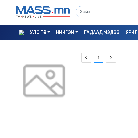
УЛС ТӨР
НИЙГЭМ
ГАДААД МЭДЭЭ
ЯРИЛ
1