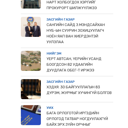
НАРТ ХОЛБОГДОХ ХЭРГИЙГ
ПРОКУРОРТ ШИЛЖҮҮЛЖЭЭ
ЗАСГИЙН ГАЗАР
САНГИЙН САЙД З.МЭНДСАЙХАН
НҮБ-ЫН СУУРИН ЗОХИЦУУЛАГЧ
НОЁН ЯАП ВАН ХИЕРДЭНТЭЙ
УУЛЗЛАА
НИЙГЭМ
ҮЕРТ АВТСАН, ҮЕРИЙН УСАНД
БООГДСОН 82 УДААГИЙН
ДУУДЛАГА ОБЕГ-Т ИРЖЭЭ
ЗАСГИЙН ГАЗАР
ХЗДХЯ: 30 БАЙГУУЛЛАГЫН 83
ДҮРЭМ, ЖУРМЫГ ХҮЧИНГҮЙ БОЛГОВ
УИХ
БАГА ОРЛОГОТОЙ ИРГЭДИЙН
ОРЛОГОД ТАТВАР НОГДУУЛАХГҮЙ
БАЙХ ЭРХ ЗҮЙН ОРЧНЫГ