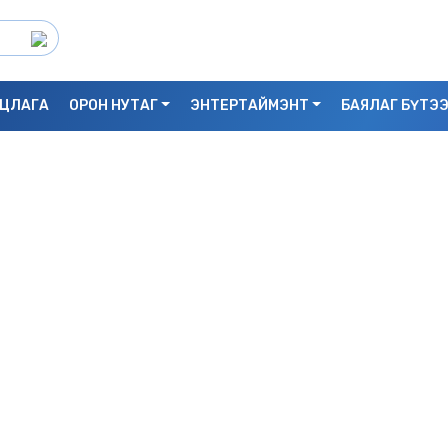
ЦЛАГА
ОРОН НУТАГ
ЭНТЕРТАЙМЭНТ
БАЯЛАГ БҮТЭ
С.БАЯРБИЛЭГ: ДРАГОН ТӨВИЙН 3 ДАВХ
УНАСАН 25 НАСТАЙ ЭМЭГТЭЙ АМИА Х
БАЙЖ БОЛЗОШГҮЙ