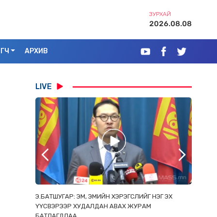
ЗУРХАЙ
2026.08.08
ЭГЧ
АРХИВ
LIVE
РААС
Э.БАТШУГАР: ЭМ, ЭМИЙН ХЭРЭГСЛИЙГ НЭГ ЭХ
С.АМАР
ОРЛОСОН
ҮҮСВЭРЭЭР ХУДАЛДАН АВАХ ЖУРАМ
ИРГЭД, 
БАТЛАГДЛАА
ЗОРИУЛ