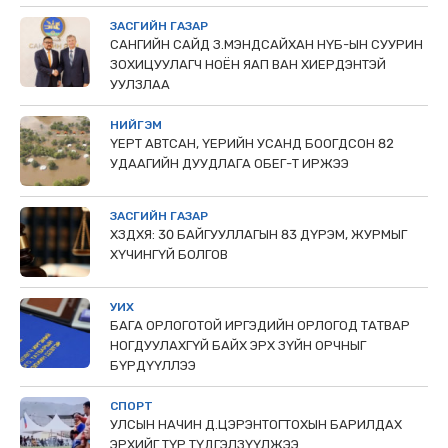
ЗАСГИЙН ГАЗАР
САНГИЙН САЙД З.МЭНДСАЙХАН НҮБ-ЫН СУУРИН
ЗОХИЦУУЛАГЧ НОЁН ЯАП ВАН ХИЕРДЭНТЭЙ
УУЛЗЛАА
НИЙГЭМ
ҮЕРТ АВТСАН, ҮЕРИЙН УСАНД БООГДСОН 82
УДААГИЙН ДУУДЛАГА ОБЕГ-Т ИРЖЭЭ
ЗАСГИЙН ГАЗАР
ХЗДХЯ: 30 БАЙГУУЛЛАГЫН 83 ДҮРЭМ, ЖУРМЫГ
ХҮЧИНГҮЙ БОЛГОВ
УИХ
БАГА ОРЛОГОТОЙ ИРГЭДИЙН ОРЛОГОД ТАТВАР
НОГДУУЛАХГҮЙ БАЙХ ЭРХ ЗҮЙН ОРЧНЫГ
БҮРДҮҮЛЛЭЭ
СПОРТ
УЛСЫН НАЧИН Д.ЦЭРЭНТОГТОХЫН БАРИЛДАХ
ЭРХИЙГ ТҮР ТҮДГЭЛЗҮҮЛЖЭЭ