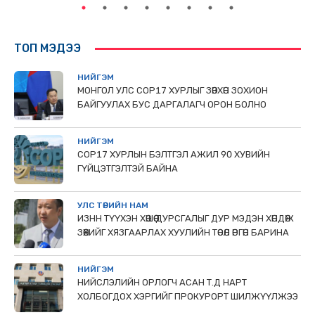
ТОП МЭДЭЭ
НИЙГЭМ
МОНГОЛ УЛС СОР17 ХУРЛЫГ ЗӨВХӨН ЗОХИОН
БАЙГУУЛАХ БУС ДАРГАЛАГЧ ОРОН БОЛНО
НИЙГЭМ
COP17 ХУРЛЫН БЭЛТГЭЛ АЖИЛ 90 ХУВИЙН
ГҮЙЦЭТГЭЛТЭЙ БАЙНА
УЛС ТӨРИЙН НАМ
ИЗНН ТҮҮХЭН ХӨШӨӨ ДУРСГАЛЫГ ДУР МЭДЭН ХӨНДӨЖ
ЗӨӨХИЙГ ХЯЗГААРЛАХ ХУУЛИЙН ТӨСӨЛ ӨРГӨН БАРИНА
НИЙГЭМ
НИЙСЛЭЛИЙН ОРЛОГЧ АСАН Т.Д НАРТ
ХОЛБОГДОХ ХЭРГИЙГ ПРОКУРОРТ ШИЛЖҮҮЛЖЭЭ