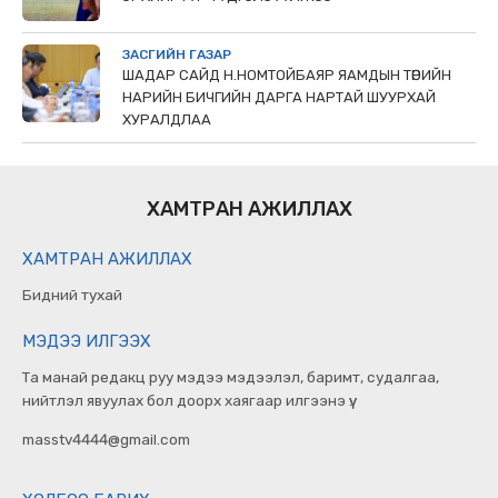
ЗАСГИЙН ГАЗАР
ШАДАР САЙД Н.НОМТОЙБАЯР ЯАМДЫН ТӨРИЙН
НАРИЙН БИЧГИЙН ДАРГА НАРТАЙ ШУУРХАЙ
ХУРАЛДЛАА
ХАМТРАН АЖИЛЛАХ
ХАМТРАН АЖИЛЛАХ
Бидний тухай
МЭДЭЭ ИЛГЭЭХ
Та манай редакц руу мэдээ мэдээлэл, баримт, судалгаа,
нийтлэл явуулах бол доорх хаягаар илгээнэ үү.
masstv4444@gmail.com