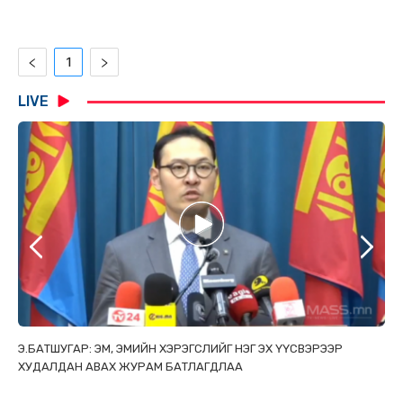
1
LIVE
ТАЙ
Э.БАТШУГАР: ЭМ, ЭМИЙН ХЭРЭГСЛИЙГ НЭГ ЭХ ҮҮСВЭРЭЭР
С.
ХУДАЛДАН АВАХ ЖУРАМ БАТЛАГДЛАА
НИ
ТӨ