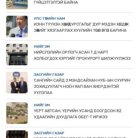
ГҮЙЦЭТГЭЛТЭЙ БАЙНА
УЛС ТӨРИЙН НАМ
ИЗНН ТҮҮХЭН ХӨШӨӨ ДУРСГАЛЫГ ДУР МЭДЭН ХӨНДӨЖ
ЗӨӨХИЙГ ХЯЗГААРЛАХ ХУУЛИЙН ТӨСӨЛ ӨРГӨН БАРИНА
НИЙГЭМ
НИЙСЛЭЛИЙН ОРЛОГЧ АСАН Т.Д НАРТ
ХОЛБОГДОХ ХЭРГИЙГ ПРОКУРОРТ ШИЛЖҮҮЛЖЭЭ
ЗАСГИЙН ГАЗАР
САНГИЙН САЙД З.МЭНДСАЙХАН НҮБ-ЫН СУУРИН
ЗОХИЦУУЛАГЧ НОЁН ЯАП ВАН ХИЕРДЭНТЭЙ
УУЛЗЛАА
НИЙГЭМ
ҮЕРТ АВТСАН, ҮЕРИЙН УСАНД БООГДСОН 82
УДААГИЙН ДУУДЛАГА ОБЕГ-Т ИРЖЭЭ
ЗАСГИЙН ГАЗАР