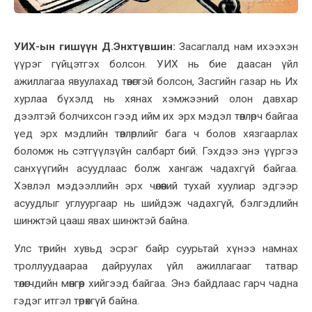
УИХ-ын гишүүн Д.Энхтүвшин:
Засаглалд нам ихээхэн
үүрэг гүйцэтгэх болсон. УИХ нь бие даасан үйл
ажиллагаа явуулахад төвөгтэй болсон, Засгийн газар нь Их
хурлаа бүхэлд нь хянах хэмжээний олон давхар
дээлтэй болчихсон гээд ийм их эрх мэдэл төвлөрч байгаа
үед эрх мэдлийн төвлөрлийг бага ч болов хязгаарлах
боломж нь сэтгүүлзүйн салбарт бий. Гэхдээ энэ үүргээ
санхүүгийн асуудлаас болж хангаж чадахгүй байгаа.
Хэвлэл мэдээллийн эрх чөлөөний тухай хуулиар эдгээр
асуудлыг углуургаар нь шийдэж чадахгүй, бэлгэдлийн
шинжтэй цааш явах шинжтэй байна.
Улс төрийн хувьд эсрэг байр суурьтай хүнээ намнах
троллуудаараа дайруулах үйл ажиллагааг татвар
төлөгчдийн мөнгөөр хийгээд байгаа. Энэ байдлаас гарч чадна
гэдэг итгэл төрөхгүй байна.