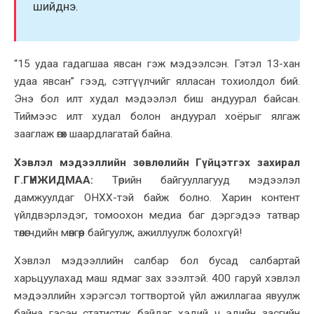
шийднэ.
“15 удаа гадагшаа явсан гэж мэдээлсэн. Гэтэл 13-хан
удаа явсан” гээд, сэтгүүлчийг ялласан тохиолдол бий.
Энэ бол илт худал мэдээлэл биш андуурал байсан.
Тиймээс илт худал болон андуурал хоёрыг ялгаж
зааглаж өгөх шаардлагатай байна.
Хэвлэл мэдээллийн зөвлөлийн Гүйцэтгэх захирал
Г.ГҮНЖИДМАА:
Төрийн байгууллагууд мэдээлэл
дамжуулдаг ОНХХ-тэй байж болно. Харин контент
үйлдвэрлэдэг, томоохон медиа баг дэргэдээ татвар
төлөгчдийн мөнгөөр байгуулж, ажиллуулж болохгүй!
Хэвлэл мэдээллийн салбар бол бусад салбартай
харьцуулахад маш ядмаг зах зээлтэй. 400 гаруй хэвлэл
мэдээллийн хэрэгсэл тогтвортой үйл ажиллагаа явуулж
байна гэсэн статистик байдаг хэдий ч эдийн засгийн