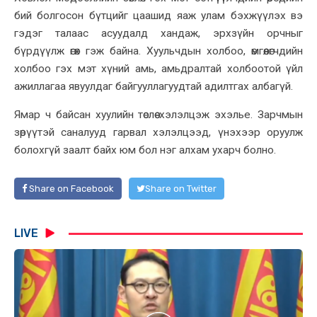
бий болгосон бүтцийг цаашид яаж улам бэхжүүлэх вэ
гэдэг талаас асуудалд хандаж, эрхзүйн орчныг
бүрдүүлж өгөх гэж байна. Хуульчдын холбоо, өмгөөлөгчдийн
холбоо гэх мэт хүний амь, амьдралтай холбоотой үйл
ажиллагаа явуулдаг байгууллагуудтай адилтгах албагүй.
Ямар ч байсан хуулийн төслөө хэлэлцэж эхэлье. Зарчмын
зөрүүтэй саналууд гарвал хэлэлцээд, үнэхээр оруулж
болохгүй заалт байх юм бол нэг алхам ухарч болно.
Share on Facebook
Share on Twitter
LIVE