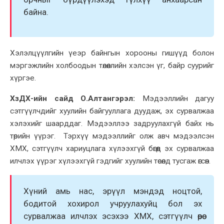
байна.
Хэлэлцүүлгийн үеэр байнгын хорооны гишүүд болон
мэргэжлийн холбоодын төлөөллийн хэлсэн үг, байр суурийг
хүргэе.
ХзДХ-ийн сайд О.Алтангэрэл:
Мэдээллийн дагуу
сэтгүүлчдийг хуулийн байгууллага дуудаж, эх сурвалжаа
хэлэхийг шаарддаг. Мэдээллээ задруулахгүй байх нь
төрийн үүрэг. Тэрхүү мэдээллийг олж авч мэдээлсэн
ХМХ, сэтгүүлч хариуцлага хүлээхгүй бөгөөд эх сурвалжаа
илчлэх үүрэг хүлээхгүй гэдгийг хуулийн төсөлд тусгаж өгсөн.
Хүний амь нас, эрүүл мэндэд ноцтой,
бодитой хохирол учруулахуйц бол эх
сурвалжаа илчлэх эсэхээ ХМХ, сэтгүүлч өөрөө