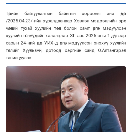
Төрийн байгуулалтын байнгын хорооны энэ өдөр
/2025.04.23/-ийн хуралдаанаар Хэвлэл мэдээллийн эрх
чөлөөний тухай хуулийн төсөл болон хамт өргөн мэдүүлсэн
хуулийн төслүүдийг хэлэлцлээ. ЗГ-аас 2025 оны 1 дүгээр
сарын 24-ний өдөр УИХ-д өргөн мэдүүлсэн энэхүү хуулийн
төслийг Хуульзүй, дотоод хэргийн сайд О.Алтангэрэл
танилцуулав.