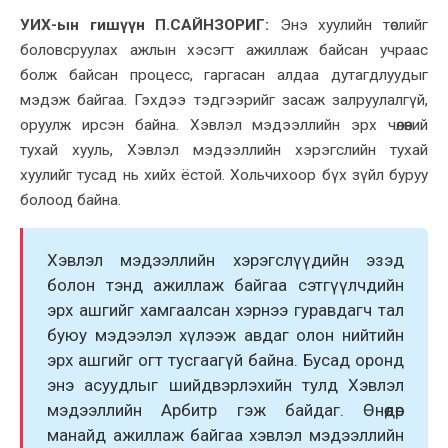
УИХ-ын гишүүн П.САЙНЗОРИГ:
Энэ хуулийн төслийг
боловсруулах ажлын хэсэгт ажиллаж байсан учраас
болж байсан процесс, гаргасан алдаа дутагдлуудыг
мэдэж байгаа. Гэхдээ тэдгээрийг засаж залруулалгүй,
оруулж ирсэн байна. Хэвлэл мэдээллийн эрх чөлөөний
тухай хууль, Хэвлэл мэдээллийн хэрэгслийн тухай
хуулийг тусад нь хийх ёстой. Хольчихоор бүх зүйл буруу
болоод байна.
Хэвлэл мэдээллийн хэрэгслүүдийн эзэд
болон тэнд ажиллаж байгаа сэтгүүлчдийн
эрх ашгийг хамгаалсан хэрнээ гуравдагч тал
буюу мэдээлэл хүлээж авдаг олон нийтийн
эрх ашгийг огт тусгаагүй байна. Бусад оронд
энэ асуудлыг шийдвэрлэхийн тулд Хэвлэл
мэдээллийн Арбитр гэж байдаг. Өнөөдөр
манайд ажиллаж байгаа хэвлэл мэдээллийн