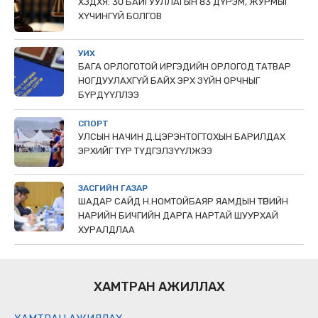
ХЗДХЯ: 30 БАЙГУУЛЛАГЫН 83 ДҮРЭМ, ЖУРМЫГ
ХҮЧИНГҮЙ БОЛГОВ
УИХ
БАГА ОРЛОГОТОЙ ИРГЭДИЙН ОРЛОГОД ТАТВАР
НОГДУУЛАХГҮЙ БАЙХ ЭРХ ЗҮЙН ОРЧНЫГ
БҮРДҮҮЛЛЭЭ
СПОРТ
УЛСЫН НАЧИН Д.ЦЭРЭНТОГТОХЫН БАРИЛДАХ
ЭРХИЙГ ТҮР ТҮДГЭЛЗҮҮЛЖЭЭ
ЗАСГИЙН ГАЗАР
ШАДАР САЙД Н.НОМТОЙБАЯР ЯАМДЫН ТӨРИЙН
НАРИЙН БИЧГИЙН ДАРГА НАРТАЙ ШУУРХАЙ
ХУРАЛДЛАА
ХАМТРАН АЖИЛЛАХ