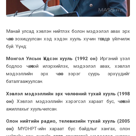
Манай улсад хэвлэн нийтлэх болон мэдээлэл авах эрх
чөлөөг зохицуулсан хэд хэдэн хууль хүчин төгөлдөр үйлчилж
буй. Үүнд:
Монгол Улсын Үндсэн хууль (1992 он)
Иргэний үзэл
бодлоо чөлөөтэй илэрхийлэх, мэдээлэл авах, хэвлэл
мэдээллийн эрх чөлөө зэрэг суурь эрхүүдийг
баталгаажуулсан.
Хэвлэл мэдээллийн эрх чөлөөний тухай хууль (1998
он)
Хэвлэл мэдээллийн хэрэгсэл хараат бус, чөлөөтэй
ажиллахыг хуульчилсан.
Олон нийтийн радио, телевизийн тухай хууль (2005
он)
МҮОНРТ-ийн хараат бус байдлыг хангах, олон