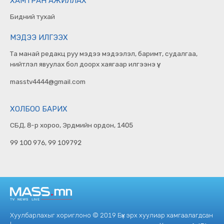
ХАМТРАН АЖИЛЛАХ
Бидний тухай
МЭДЭЭ ИЛГЭЭХ
Та манай редакц руу мэдээ мэдээлэл, баримт, судалгаа,
нийтлэл явуулах бол доорх хаягаар илгээнэ үү.
masstv4444@gmail.com
ХОЛБОО БАРИХ
СБД, 8-р хороо, Эрдмийн ордон, 1405
99 100 976, 99 109792
Хуулбарлахыг хориглоно © 2019 Бүх эрх хуулиар хамгаалагдсан