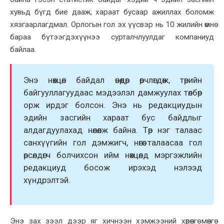
хувьд бүгд бие дааж, хараат бусаар ажиллах боломж
хязгаарлагдмал. Орлогын гол эх үүсвэр нь 10 жилийн өмнө
бараа бүтээгдэхүүнээ сурталчлуулдаг компаниуд
байлаа.
Энэ нөхцөл байдал өнөөдөр өөрчлөгдөж, төрийн
байгууллагуудаас мэдээлэл дамжуулах төлбөр
орж ирдэг болсон. Энэ нь редакциудын
эдийн засгийн хараат бус байдлыг
алдагдуулахад нөлөөлж байна. Төр нэг талаас
санхүүгийн гол дэмжигч, нөгөө талаасаа гол
өрсөлдөгч болчихсон ийм нөхцөлд мэргэжлийн
редакциуд босож ирэхэд нэлээд
хүндрэлтэй.
Энэ зах зээл дээр яг хичнээн хэмжээний хөрөнгө мөнгө