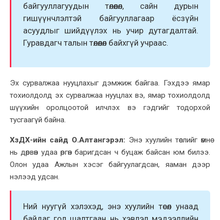
байгууллагуудын төлөөлөл, сайн дурын
гишүүнчлэлтэй байгууллагаар ёсзүйн
асуудлыг шийдүүлэх нь учир дутагдалтай.
Гуравдагч талын төлөөлөл байхгүй учраас.
Эх сурвалжаа нууцлахыг дэмжиж байгаа. Гэхдээ ямар
тохиолдолд эх сурвалжаа нууцлах вэ, ямар тохиолдолд
шүүхийн оролцоотой илчлэх вэ гэдгийг тодорхой
тусгаагүй байна.
ХзДХ-ийн сайд О.Алтангэрэл:
Энэ хуулийн төслийг өмнө
нь дөрвөн удаа өргөн баригдсан ч буцаж байсан юм билээ.
Олон удаа Ажлын хэсэг байгуулагдсан, яаман дээр
нэлээд удсан.
Ний нуугүй хэлэхэд, энэ хуулийн төсөл унаад
байдаг гол шалтгаан нь хэвлэл мэдээллийн