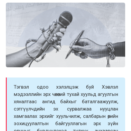
Тэгвэл одоо хэлэлцэж буй Хэвлэл
мэдээллийн эрх чөлөөний тухай хуульд агуулгын
хяналтаас ангид байхыг баталгаажуулж,
сэтгүүлчдийн эх сурвалжаа нууцлан
хамгаалах эрхийг хуульчилж, салбарын өөрийн
зохицуулалтын байгууллагын эрх зүйн
орчныг бүрдүүлэхэд түлхүү анхаарсан