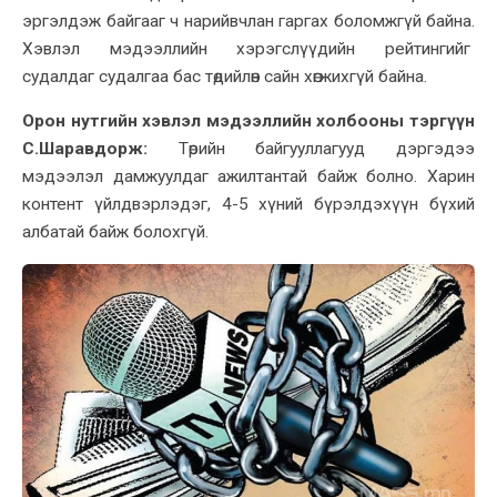
эргэлдэж байгааг ч нарийвчлан гаргах боломжгүй байна.
Хэвлэл мэдээллийн хэрэгслүүдийн рейтингийг
судалдаг судалгаа бас төдийлөн сайн хөгжихгүй байна.
Орон нутгийн хэвлэл мэдээллийн холбооны тэргүүн
С.Шаравдорж:
Төрийн байгууллагууд дэргэдээ
мэдээлэл дамжуулдаг ажилтантай байж болно. Харин
контент үйлдвэрлэдэг, 4-5 хүний бүрэлдэхүүн бүхий
албатай байж болохгүй.