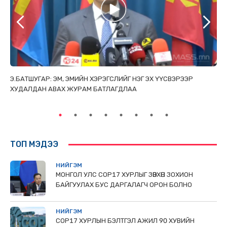
ТАЙ
Э.БАТШУГАР: ЭМ, ЭМИЙН ХЭРЭГСЛИЙГ НЭГ ЭХ ҮҮСВЭРЭЭР
С.
ХУДАЛДАН АВАХ ЖУРАМ БАТЛАГДЛАА
НИ
ТӨ
ТОП МЭДЭЭ
НИЙГЭМ
МОНГОЛ УЛС СОР17 ХУРЛЫГ ЗӨВХӨН ЗОХИОН
БАЙГУУЛАХ БУС ДАРГАЛАГЧ ОРОН БОЛНО
НИЙГЭМ
COP17 ХУРЛЫН БЭЛТГЭЛ АЖИЛ 90 ХУВИЙН