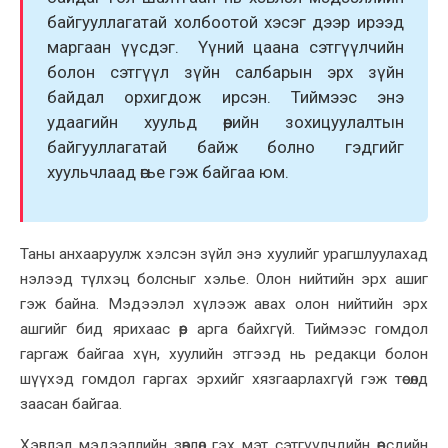
байгууллагатай холбоотой хэсэг дээр ирээд
маргаан үүсдэг. Үүний цаана сэтгүүлчийн
болон сэтгүүл зүйн салбарын эрх зүйн
байдал орхигдож ирсэн. Тиймээс энэ
удаагийн хуульд өөрийн зохицуулалтын
байгууллагатай байж болно гэдгийг
хуульчлаад өгье гэж байгаа юм.
Таны анхааруулж хэлсэн зүйл энэ хуулийг урагшлуулахад
нэлээд түлхэц болсныг хэлье. Олон нийтийн эрх ашиг
гэж байна. Мэдээлэл хүлээж авах олон нийтийн эрх
ашгийг бид ярихаас өөр арга байхгүй. Тиймээс гомдол
гаргаж байгаа хүн, хуулийн этгээд нь редакци болон
шүүхэд гомдол гаргах эрхийг хязгаарлахгүй гэж төсөлд
заасан байгаа.
Хэвлэл мэдээллийн зөвлөл гэх мэт сэтгүүлчдийн өөрсдийн