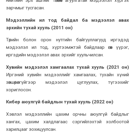
нийтийн эрх ашгийг төлөөлөх агуулгатай мэдээлэл хүргэх
зарчмыг тусгасан.
Мэдээллийн ил тод байдал ба мэдээлэл авах
эрхийн тухай хууль (2011 он)
Төрийн болон орон нутгийн байгууллагууд иргэдэд
мэдээлэл ил тод, хүртээмжтэй байдлаар өгөх үүрэг,
иргэдийн мэдээлэл авах эрхийг хуульчилсан.
Хувийн мэдээлэл хамгаалах тухай хууль (2021 он)
Иргэний хувийн мэдээллийг хамгаалах, тухайн хүний
зөвшөөрөлгүйгээр мэдээлэл цуглуулах, түгээхийг
хориглосон.
Кибер аюулгүй байдлын тухай хууль (2022 он)
Хэвлэл мэдээллийн цахим орчны аюулгүй байдлыг
хангах, цахим халдлагаас сэргийлэхтэй холбоотой
харилцааг зохицуулсан.