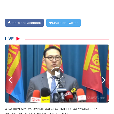
Share on Facebook
Share on Twitter
LIVE
ТАЙ
Э.БАТШУГАР: ЭМ, ЭМИЙН ХЭРЭГСЛИЙГ НЭГ ЭХ ҮҮСВЭРЭЭР
С.
ХУДАЛДАН АВАХ ЖУРАМ БАТЛАГДЛАА
НИ