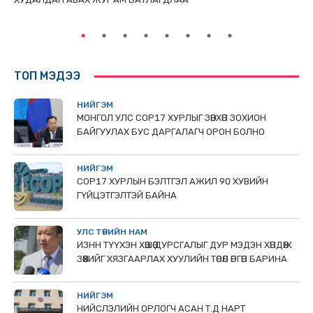
ТӨ
ТОП МЭДЭЭ
НИЙГЭМ
МОНГОЛ УЛС СОР17 ХУРЛЫГ ЗӨВХӨН ЗОХИОН
БАЙГУУЛАХ БУС ДАРГАЛАГЧ ОРОН БОЛНО
НИЙГЭМ
COP17 ХУРЛЫН БЭЛТГЭЛ АЖИЛ 90 ХУВИЙН
ГҮЙЦЭТГЭЛТЭЙ БАЙНА
УЛС ТӨРИЙН НАМ
ИЗНН ТҮҮХЭН ХӨШӨӨ ДУРСГАЛЫГ ДУР МЭДЭН ХӨНДӨЖ
ЗӨӨХИЙГ ХЯЗГААРЛАХ ХУУЛИЙН ТӨСӨЛ ӨРГӨН БАРИНА
НИЙГЭМ
НИЙСЛЭЛИЙН ОРЛОГЧ АСАН Т.Д НАРТ