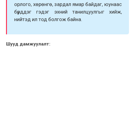
орлого, хөрөнгө, зардал ямар байдаг, юунаас
бүрддэг гэдэг эхний
танилцуулгыг
хийж,
нийтэд ил тод болгож байна.
Шууд дамжуулалт: