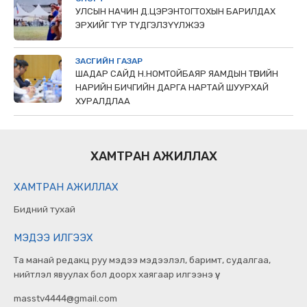
УЛСЫН НАЧИН Д.ЦЭРЭНТОГТОХЫН БАРИЛДАХ
ЭРХИЙГ ТҮР ТҮДГЭЛЗҮҮЛЖЭЭ
ЗАСГИЙН ГАЗАР
ШАДАР САЙД Н.НОМТОЙБАЯР ЯАМДЫН ТӨРИЙН
НАРИЙН БИЧГИЙН ДАРГА НАРТАЙ ШУУРХАЙ
ХУРАЛДЛАА
ХАМТРАН АЖИЛЛАХ
ХАМТРАН АЖИЛЛАХ
Бидний тухай
МЭДЭЭ ИЛГЭЭХ
Та манай редакц руу мэдээ мэдээлэл, баримт, судалгаа,
нийтлэл явуулах бол доорх хаягаар илгээнэ үү.
masstv4444@gmail.com