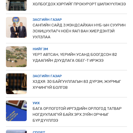
ХОЛБОГДОХ ХЭРГИЙГ ПРОКУРОРТ ШИЛЖҮҮЛЖЭЭ
ЗАСГИЙН ГАЗАР
САНГИЙН САЙД З.МЭНДСАЙХАН НҮБ-ЫН СУУРИН
ЗОХИЦУУЛАГЧ НОЁН ЯАП ВАН ХИЕРДЭНТЭЙ
УУЛЗЛАА
НИЙГЭМ
ҮЕРТ АВТСАН, ҮЕРИЙН УСАНД БООГДСОН 82
УДААГИЙН ДУУДЛАГА ОБЕГ-Т ИРЖЭЭ
ЗАСГИЙН ГАЗАР
ХЗДХЯ: 30 БАЙГУУЛЛАГЫН 83 ДҮРЭМ, ЖУРМЫГ
ХҮЧИНГҮЙ БОЛГОВ
УИХ
БАГА ОРЛОГОТОЙ ИРГЭДИЙН ОРЛОГОД ТАТВАР
НОГДУУЛАХГҮЙ БАЙХ ЭРХ ЗҮЙН ОРЧНЫГ
БҮРДҮҮЛЛЭЭ
СПОРТ