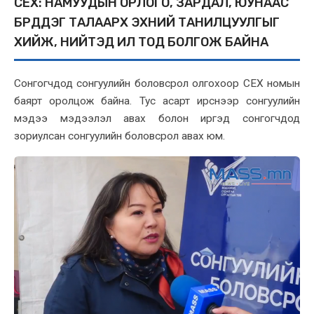
СЕХ: НАМУУДЫН ОРЛОГО, ЗАРДАЛ, ЮУНААС
БҮРДДЭГ ТАЛААРХ ЭХНИЙ ТАНИЛЦУУЛГЫГ
ХИЙЖ, НИЙТЭД ИЛ ТОД БОЛГОЖ БАЙНА
Сонгогчдод сонгуулийн боловсрол олгохоор СЕХ номын
баярт оролцож байна. Тус асарт ирснээр сонгуулийн
мэдээ мэдээлэл авах болон иргэд сонгогчдод
зориулсан сонгуулийн боловсрол авах юм.