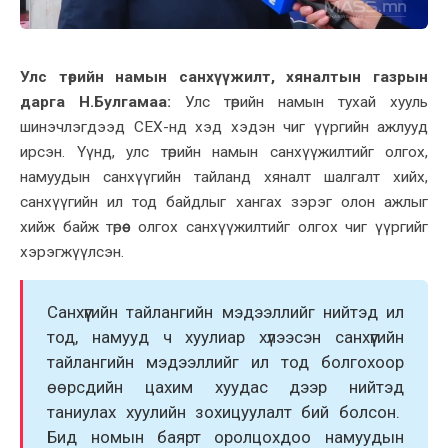
Улс төрийн намын санхүүжилт, хяналтын газрын
дарга Н.Булгамаа:
Улс төрийн намын тухай хууль
шинэчлэгдээд СЕХ-нд хэд хэдэн чиг үүргийн ажлууд
ирсэн. Үүнд, улс төрийн намын
санхүүжилтийг
олгох,
намуудын санхүүгийн тайланд хяналт шалгалт хийх,
санхүүгийн ил тод байдлыг хангах зэрэг олон ажлыг
хийж байж төрөөс олгох
санхүүжилтийг
олгох чиг үүргийг
хэрэгжүүлсэн.
Санхүүгийн
тайлангийн
мэдээллийг нийтэд ил
тод, намууд ч хуулиар хүлээсэн санхүүгийн
тайлангийн
мэдээллийг ил тод болгохоор
өөрсдийн цахим хуудас дээр нийтэд
таниулах хуулийн зохицуулалт бий болсон.
Бид номын баярт оролцохдоо намуудын