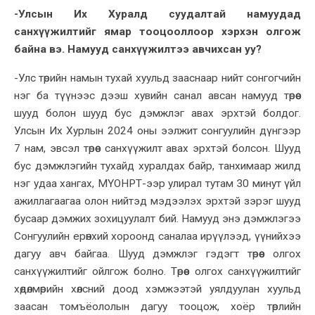
-Улсын Их Хуралд суудалтай намуудад
санхүүжилтийг ямар тооцооллоор хэрхэн олгож
байна вэ. Намууд санхүүжилтээ авчихсан уу?
-Улс төрийн намын тухай хуульд зааснаар нийт сонгогчийн
нэг ба түүнээс дээш хувийн санал авсан намууд төрөөс
шууд болон шууд бус дэмжлэг авах эрхтэй болдог.
Улсын Их Хурлын 2024 оны ээлжит сонгуулийн дүнгээр
7 нам, эвсэл төрөөс санхүүжилт авах эрхтэй болсон. Шууд
бус дэмжлэгийн тухайд хуралдах байр, танхимаар жилд
нэг удаа хангах, МҮОНРТ-ээр улирал тутам 30 минут үйл
ажиллагаагаа олон нийтэд мэдээлэх эрхтэй зэрэг шууд
бусаар дэмжих зохицуулалт бий. Намууд энэ дэмжлэгээ
Сонгуулийн ерөнхий хороонд саналаа ирүүлээд, үүнийхээ
дагуу авч байгаа. Шууд дэмжлэг гэдэгт төрөөс олгох
санхүүжилтийг ойлгож болно. Төрөөс олгох санхүүжилтийг
хөдөлмөрийн хөлсний доод хэмжээтэй уялдуулан хуульд
заасан томъёололын дагуу тооцож, хоёр төрлийн