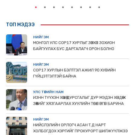
ТОП МЭДЭЭ
НИЙГЭМ
МОНГОЛ УЛС СОР17 ХУРЛЫГ ЗӨВХӨН ЗОХИОН
БАЙГУУЛАХ БУС ДАРГАЛАГЧ ОРОН БОЛНО
НИЙГЭМ
COP17 ХУРЛЫН БЭЛТГЭЛ АЖИЛ 90 ХУВИЙН
ГҮЙЦЭТГЭЛТЭЙ БАЙНА
УЛС ТӨРИЙН НАМ
ИЗНН ТҮҮХЭН ХӨШӨӨ ДУРСГАЛЫГ ДУР МЭДЭН ХӨНДӨЖ
ЗӨӨХИЙГ ХЯЗГААРЛАХ ХУУЛИЙН ТӨСӨЛ ӨРГӨН БАРИНА
НИЙГЭМ
НИЙСЛЭЛИЙН ОРЛОГЧ АСАН Т.Д НАРТ
ХОЛБОГДОХ ХЭРГИЙГ ПРОКУРОРТ ШИЛЖҮҮЛЖЭЭ