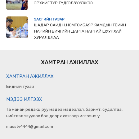
ЭРХИЙГ ТҮР ТҮДГЭЛЗҮҮЛЖЭЭ
ЗАСГИЙН ГАЗАР
ШАДАР САЙД Н.НОМТОЙБАЯР ЯАМДЫН ТӨРИЙН
НАРИЙН БИЧГИЙН ДАРГА НАРТАЙ ШУУРХАЙ
ХУРАЛДЛАА
ХАМТРАН АЖИЛЛАХ
ХАМТРАН АЖИЛЛАХ
Бидний тухай
МЭДЭЭ ИЛГЭЭХ
Та манай редакц руу мэдээ мэдээлэл, баримт, судалгаа,
нийтлэл явуулах бол доорх хаягаар илгээнэ үү.
masstv4444@gmail.com