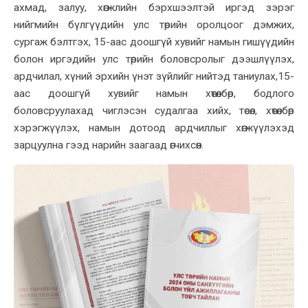
ахмад, залуу, хөгжлийн бэрхшээлтэй иргэд зэрэг
нийгмийн бүлгүүдийн улс төрийн оролцоог дэмжих,
сургаж бэлтгэх, 15-аас доошгүй хувийг намын гишүүдийн
болон иргэдийн улс төрийн боловсролыг дээшлүүлэх,
ардчилал, хүний эрхийн үнэт зүйлийг нийтэд таниулах,15-
аас доошгүй хувийг намын хөтөлбөр, бодлого
боловсруулахад чиглэсэн судалгаа хийх, төсөл, хөтөлбөр
хэрэгжүүлэх, намын дотоод ардчиллыг хөгжүүлэхэд
зарцуулна гээд нарийн заагаад өгчихсөн.