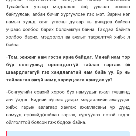
Тухайлбал: утсаар мэдээлэл өгсөн, уулзалт зохион
байгуулсан, албан бичиг хүргүүлсэн гэх мэт. Зарим нэг
намын хувьд хаяг, утасны дугаар нь өөрчлөгдсөн байсан
учраас холбоо барих боломжгүй байна. Гэхдээ байнга
холбоо барих, мэдээлэл өгөх ажлыг тасралтгүй хийж л
байна.
-Том, жижиг нам гэсэн яриа байдаг. Манай нам тэр
бүр сонгуульд оролцдоггүй тайлан гаргаж өгөх
шаардлагагүй гэх хандлагатай нам байв уу. Ер нь
тайлангаа өгөхгүй намд хариуцлага яригдах уу?
-Сонгуулийн ерөнхий хороо бүх намуудыг ижил түвшинд
авч үздэг. Бидний зүгээс дээрх мэдээллийн ажлуудыг
хийж, гарын авлагаар хангаж ажилласаны үр дүнд
намууд ерөнхийдөө тайлан гаргах, хүргүүлэх ёстой гэдэг
ойлголттой болсон гэж бодож байна.