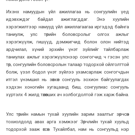
Ихэнх намуудын үйл ажиллагаа нь сонгуулийн үед
идэвхждэг байдал ажиглагддаг. Энэ хуулийн
хэрэгжилтээр намууд үйл ажиллагаагаа иргэдэд байнга
таниулж, улс төрийн боловсролыг олгох ажлыг
хэрэгжүүлж, гишүүд, дэмжигчид болон олон нийтэд
ардчилал, хүний эрхийн үнэт зүйлийг тайлбарлаж
таниулах ажлыг хэрэгжүүлснээр сонгогчид ч гэсэн улс
төр, сонгуулийн боловсролын талаар тодорхой ойлголттой
болж, үзэл бодол үнэт зүйлээ ухамсарлаж сонгогчдын
итгэл үнэмшил нь зөвхөн сонгууль зохион байгуулагдах
хэдхэн хоногийн хугацаанд биш, сонгуулиас сонгууль
хүртэлх 4 жилд төлөвших ач холбогдолтой гэж харж байна.
Улс төрийн намын тухай хуулийн зарим заалтыг зөрчсөн
тохиолдолд авах арга хэмжээг Зөрчлийн тухай хуульд
тодорхой зааж өгсөн. Тухайлбал, нам нь сонгуульд нэр