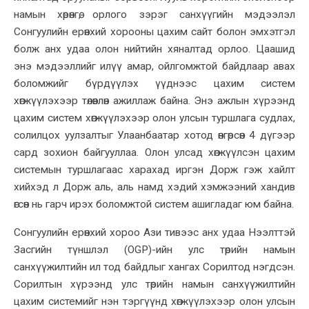
намын хөрөнгө, орлого зэрэг санхүүгийн мэдээлэл
Сонгуулийн ерөнхий хорооны цахим сайт болон эмхэтгэл
болж анх удаа олон нийтийн хяналтад орлоо. Цаашид
энэ мэдээллийг илүү амар, ойлгомжтой байдлаар авах
боломжийг бүрдүүлэх үүднээс цахим систем
хөгжүүлэхээр төлөвлөн ажиллаж байна. Энэ ажлын хүрээнд
цахим систем хөгжүүлэхээр олон улсын туршлага судлах,
солилцох уулзалтыг Улаанбаатар хотод өнгөрсөн 4 дүгээр
сард зохион байгууллаа. Олон улсад хөгжүүлсэн цахим
системын туршлагаас харахад иргэн Дорж гэж хайлт
хийхэд л Дорж аль, аль намд хэдий хэмжээний хандив
өгсөн нь гарч ирэх боломжтой систем ашигладаг юм байна.
Сонгуулийн ерөнхий хороо Ази тивээс анх удаа Нээлттэй
Засгийн түншлэл (OGP)-ийн улс төрийн намын
санхүүжилтийн ил тод байдлыг хангах Сорилтод нэгдсэн.
Сорилтын хүрээнд улс төрийн намын санхүүжилтийн
цахим системийг нэн тэргүүнд хөгжүүлэхээр олон улсын