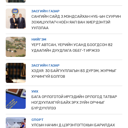
ЗАСГИЙН ГАЗАР
САНГИЙН САЙД З.МЭНДСАЙХАН НҮБ-ЫН СУУРИН
ЗОХИЦУУЛАГЧ НОЁН ЯАП ВАН ХИЕРДЭНТЭЙ
УУЛЗЛАА
НИЙГЭМ
ҮЕРТ АВТСАН, ҮЕРИЙН УСАНД БООГДСОН 82
УДААГИЙН ДУУДЛАГА ОБЕГ-Т ИРЖЭЭ
ЗАСГИЙН ГАЗАР
ХЗДХЯ: 30 БАЙГУУЛЛАГЫН 83 ДҮРЭМ, ЖУРМЫГ
ХҮЧИНГҮЙ БОЛГОВ
УИХ
БАГА ОРЛОГОТОЙ ИРГЭДИЙН ОРЛОГОД ТАТВАР
НОГДУУЛАХГҮЙ БАЙХ ЭРХ ЗҮЙН ОРЧНЫГ
БҮРДҮҮЛЛЭЭ
СПОРТ
УЛСЫН НАЧИН Д.ЦЭРЭНТОГТОХЫН БАРИЛДАХ