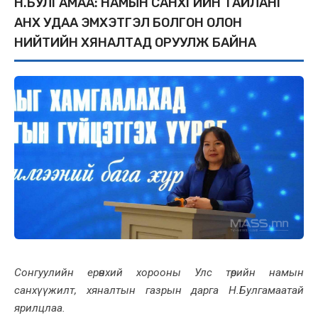
Н.БУЛГАМАА: НАМЫН САНХҮҮГИЙН ТАЙЛАНГ
АНХ УДАА ЭМХЭТГЭЛ БОЛГОН ОЛОН
НИЙТИЙН ХЯНАЛТАД ОРУУЛЖ БАЙНА
Сонгуулийн ерөнхий хорооны Улс төрийн намын
санхүүжилт, хяналтын газрын дарга Н.Булгамаатай
ярилцлаа.