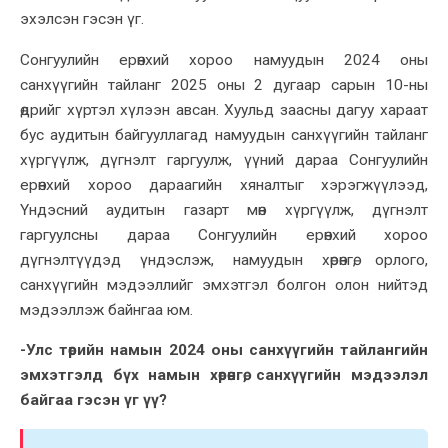
эхэлсэн гэсэн үг.
Сонгуулийн ерөнхий хороо намуудын 2024 оны
санхүүгийн тайланг 2025 оны 2 дугаар сарын 10-ны
өдрийг хүртэл хүлээн авсан. Хуульд заасны дагуу хараат
бус аудитын байгууллагад намуудын санхүүгийн тайланг
хүргүүлж, дүгнэлт гаргуулж, үүний дараа Сонгуулийн
ерөнхий хороо дараагийн хяналтыг хэрэгжүүлээд,
Үндэсний аудитын газарт мөн хүргүүлж, дүгнэлт
гаргуулсны дараа Сонгуулийн ерөнхий хороо
дүгнэлтүүдэд үндэслэж, намуудын хөрөнгө, орлого,
санхүүгийн мэдээллийг эмхэтгэл болгон олон нийтэд
мэдээллэж байнгаа юм.
-Улс төрийн намын 2024 оны санхүүгийн тайлангийн
эмхэтгэлд бүх намын хөрөнгө, санхүүгийн мэдээлэл
байгаа гэсэн үг үү?