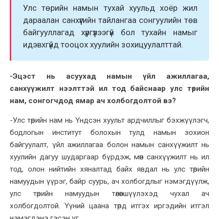
Улс төрийн намын тухай хуульд хоёр жил
дараалан санхүүгийн тайлангаа сонгуулийн төв
байгууллагад хүргүүлээгүй бол тухайн намыг
идэвхгүйд тооцох хуулийн зохицуулалттай.
-Эцэст нь асуухад намын үйл ажиллагаа,
санхүүжилт нээлттэй ил тод байснаар улс төрийн
нам, сонгогчдод ямар ач холбогдолтой вэ?
-Улс төрийн нам нь Үндсэн хуульт ардчиллыг бэхжүүлэгч,
бодлогын институт болохын тулд намын зохион
байгуулалт, үйл ажиллагаа болон намын санхүүжилт нь
хуулийн дагуу шударгаар бүрдэж, мөн санхүүжилт нь ил
тод, олон нийтийн хяналтад байх явдал нь улс төрийн
намуудын үүрэг, байр суурь, ач холбогдлыг нэмэгдүүлж,
улс төрийн намуудын төлөвшүүлэхэд чухал ач
холбогдолтой. Үүний цаана төрд итгэх иргэдийн итгэл
нэмэгдэнэ гэсэн үг.