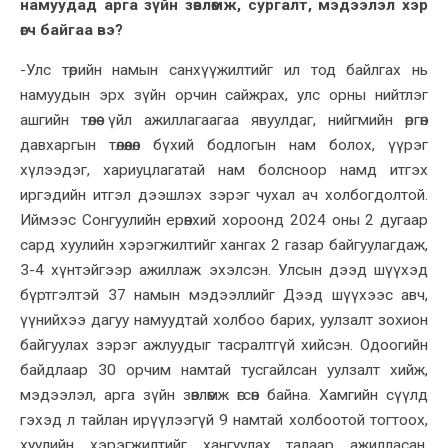
намуудад арга зүйн зөвлөмж, сургалт, мэдээлэл хэр
өгч байгаа вэ?
-Улс төрийн намын санхүүжилтийг ил тод байлгах нь
намуудын эрх зүйн орчин сайжрах, улс орны нийтлэг
ашгийн төлөө үйл ажиллагаагаа явуулдаг, нийгмийн өргөн
давхаргын төлөөлөл бүхий бодлогын нам болох, үүрэг
хүлээдэг, хариуцлагатай нам болсноор намд итгэх
иргэдийн итгэл дээшлэх зэрэг чухал ач холбогдолтой.
Иймээс Сонгуулийн ерөнхий хороонд 2024 оны 2 дугаар
сард хуулийн хэрэгжилтийг хангах 2 газар байгуулагдаж,
3-4 хүнтэйгээр ажиллаж эхэлсэн. Улсын дээд шүүхэд
бүртгэлтэй 37 намын мэдээллийг Дээд шүүхээс авч,
үүнийхээ дагуу намуудтай холбоо барих, уулзалт зохион
байгуулах зэрэг ажлуудыг тасралтгүй хийсэн. Одоогийн
байдлаар 30 орчим намтай тусгайлсан уулзалт хийж,
мэдээлэл, арга зүйн зөвлөмж өгсөн байна. Хамгийн сүүлд
гэхэд л тайлан ирүүлээгүй 9 намтай холбоотой тогтоох,
хуулийн хэрэгжилтийг хангуулах талаар ажилласан.