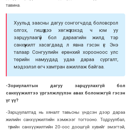
тавина.
Хуульд заасны дагуу сонгогчдод боловсрол
олгох, гишүүдээ хөгжүүлэхэд ч юм уу
зарцуулаагүй бол дараагийн жилд тэр
санхүүжилт хасагдаад л явна гэсэн үг. Энэ
талаар Сонгуулийн ерөнхий хорооноос улс
төрийн намуудад удаа дараа сургалт,
мэдээлэл өгч хамтран ажиллаж байгаа.
-Зориулалтын дагуу зарцуулахгүй бол
санхүүжилтээ үргэлжлүүлэн авах боломжгүй гэсэн
үг үү?
-Зарцуулалтад нь хяналт тавьсны үндсэн дээр дараа
жилийн санхүүжилтийн хэмжээг тогтооно. Тодруулбал,
төрийн санхүүжилтийн 20-оос доошгүй хувийг эмэгтэй,