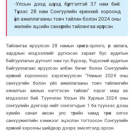
-Улсын дээд шүүхэд бүртгэлтэй 37 нам бий.
Түүнээс 28 нам Сонгуулийн ерөнхий хороонд
үйл ажиллагааны товч тайлан болон 2024 оны
жилийн эцсийн санхүүгийн тайлангаа ирүүлсэн.
Тайлангаа ирүүлсэн 28 намын хөрөнгө, орлого, өр авлага,
зардлын мэдээллийг дүгнэсэн хараат бус аудитын
байгууллагын дүгнэлт нам тус бүрээр, Үндэсний аудитын
байгууллагаас ирүүлсэн албан бичиг болон Сонгуулийн
ерөнхий хорооноос хэрэгжүүлсэн “Намын 2024 оны
санхүүгийн болон үйл ажиллагааны товч тайлангийн
хяналтын ажлын нэгтгэсэн тайлан” зэрэг маш их
мэдээлэл бий. Түүнчлэн Улсын Их Хурлын 2024 оны
сонгуулийн дүнгээр нийт сонгогчдын 1 ба түүнээс дээш
хувийн санал авсан улс төрийн намд төрөөс олгох
санхүүжилтийн хэмжээг эцэслэн тогтоосон Сонгуулийн
ерөнхий хорооны шийдвэр дээрх эмхэтгэлд орсон.