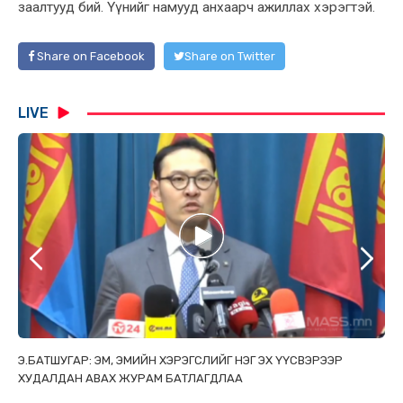
заалтууд бий. Үүнийг намууд анхаарч ажиллах хэрэгтэй.
Share on Facebook
Share on Twitter
LIVE
ТАЙ
Э.БАТШУГАР: ЭМ, ЭМИЙН ХЭРЭГСЛИЙГ НЭГ ЭХ ҮҮСВЭРЭЭР
С.
ХУДАЛДАН АВАХ ЖУРАМ БАТЛАГДЛАА
НИ
ТӨ