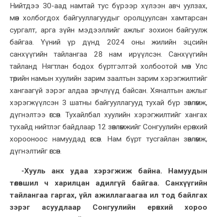
Нийтдээ 30-аад намтай тус бүрээр хүлээн авч уулзах,
мөн холбогдох байгууллагуудыг оролцуулсан хамтарсан
сургалт, арга зүйн мэдээллийг ажлыг зохион байгуулж
байгаа. Үүний үр дүнд 2024 оны жилийн эцсийн
санхүүгийн тайлангаа 28 нам ирүүлсэн. Санхүүгийн
тайланд Нягтлан бодох бүртгэлтэй холбоотой мөн Улс
төрийн намын хуулийн зарим заалтын зарим хэрэгжилтийг
хангаагүй зэрэг алдаа зөрчлүүд байсан. Хяналтын ажлыг
хэрэгжүүлсэн 3 шатны байгууллагууд тухай бүр зөвлөмж,
дүгнэлтээ өгсөн. Тухайлбал хуулийн хэрэгжилтийг хангах
тухайд нийтлэг байдлаар 12 зөвлөмжийг Сонгуулийн ерөнхий
хорооноос намуудад өгсөн. Нам бүрт тусгайлан зөвлөмж,
дүгнэлтийг өгсөн.
-Хууль анх удаа хэрэгжиж байна. Намуудын
төлөвшил ч харилцан адилгүй байгаа. Санхүүгийн
тайлангаа гаргах, үйл ажиллагаагаа ил тод байлгах
зэрэг асуудлаар Сонгуулийн ерөнхий хороо