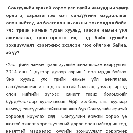
-Сонгуулийн ерөнхий хороо улс төрийн намуудын хөрөнгө,
орлого, зарлага гэх мэт санхүүгийн мэдээллийг
олон нийтэд ил болгосон нь анхны тохиолдол байх.
Улс төрийн намын тухай хуульд заасан намын үйл
ажиллагаа, хөрөнгө орлого ил, тод байх хуулийн
зохицуулалт хэрэгжиж эхэлсэн гэж ойлгож байна,
зөв үү?
-Улс төрийн намын тухай хуулийн шинэчилсэн найруулгыг
2024 оны 1 дүгээр дугаар сарын 1-ээс мөрдөж байгаа.
Энэ хуульд улс төрийн намын үйл ажиллагаа,
санхүүжилтийг ил тод, нээлттэй байлгах, улмаар иргэд
олон нийтийн зүгээс хяналт тавих боломжийг
бүрдүүлэхээр хуульчилсан. Өөрөөр хэлбэл, энэ хуулиар
намууд санхүүгийн тайлангаа жил бүр Сонгуулийн ерөнхий
хороонд ирүүлэх бөгөөд Сонгуулийн ерөнхий хороо үе
шаттай хяналт хэрэгжүүлсний дараа олон нийтэд ил тод,
нээлттэй мэдээлэх хуулийн зохицуулалт хэрэгжиж