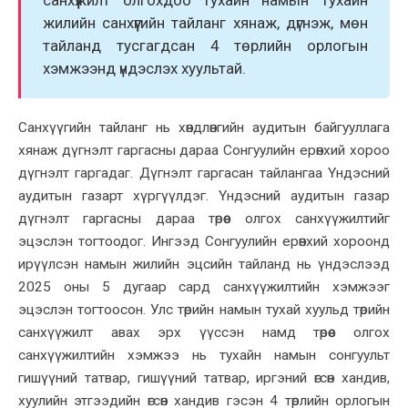
санхүүжилт олгохдоо тухайн намын тухайн
жилийн санхүүгийн тайланг хянаж, дүгнэж, мөн
тайланд тусгагдсан 4 төрлийн орлогын
хэмжээнд үндэслэх хуультай.
Санхүүгийн тайланг нь хөндлөнгийн аудитын байгууллага
хянаж дүгнэлт гаргасны дараа Сонгуулийн ерөнхий хороо
дүгнэлт гаргадаг. Дүгнэлт гаргасан тайлангаа Үндэсний
аудитын газарт хүргүүлдэг. Үндэсний аудитын газар
дүгнэлт гаргасны дараа төрөөс олгох санхүүжилтийг
эцэслэн тогтоодог. Ингээд Сонгуулийн ерөнхий хороонд
ирүүлсэн намын жилийн эцсийн тайланд нь үндэслээд
2025 оны 5 дугаар сард санхүүжилтийн хэмжээг
эцэслэн тогтоосон. Улс төрийн намын тухай хуульд төрийн
санхүүжилт авах эрх үүссэн намд төрөөс олгох
санхүүжилтийн хэмжээ нь тухайн намын сонгуульт
гишүүний татвар, гишүүний татвар, иргэний өгсөн хандив,
хуулийн этгээдийн өгсөн хандив гэсэн 4 төрлийн орлогын