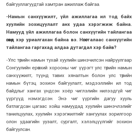
байгууллагуудтай хамтран ажиллаж байгаа.
-Намын санхүүжилт, үйл ажиллагаа ил тод байх
хуулийн зохицуулалт анх удаа хэрэгжиж байна.
Намууд үйл ажиллагаа болон санхүүгийн тайлангаа
өгөхөд хэр уриалгахан байна вэ. Нөгөө талаас санхүүгийн
тайлангаа гаргахад алдаа дутагдал хэр байв?
-Улс төрийн намын тухай хуулийн шинэчилсэн найруулгаар
Сонгуулийн ерөнхий хорооны чиг үүрэгт улс төрийн намын
санхүүжилт, түүнд тавих хяналтын болон улс төрийн
намын бүтэц зохион байгуулалт, мэдээллийн ил тод
байдлыг хангах үндсэн хоёр чиглэлийн нилээдгүй чиг
үүргүүд нэмэгдсэн. Энэ чиг үүргийн дагуу хууль
батлагдсан цагаас хойш намуудад хуулийн шинэчлэлийг
танилцуулах, хуулийн хэрэгжилтийг хангуулах зорилгоор
олон удаагийн уузалт, сургалт, хэлэлцүүлгийг зохион
байгуулсан.