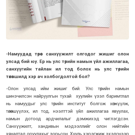
-Намуудад төрөөс санхүүжилт олгодог жишиг олон
улсад бий юу. Ер нь улс төрийн намын үйл ажиллагаа,
санхүүгийн тайлан ил тод болох нь улс төрийн
төлөвшилд хэр ач холбогдолтой бол?
-Олон улсад ийм жишиг бий. Улс төрийн намын
шинэчилсэн найруулгын тухай хуулийн үзэл баримтлал
нь намуудыг улс төрийн институт болгож хөгжүүлж,
төлөвшүүлэх, ил тод, нээлттэй үйл ажиллагаа явуулах,
намын дотоод ардчилалыг дэмжихэд чиглэгдсэн.
Санхүүжилт, хандивын мэдээллийг олон нийтийн
хяналтад оруулахыг зорьсон. Хууль хэрэгжиж эхэлснээр