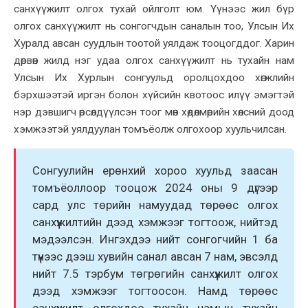
санхүүжилт олгох тухай ойлголт юм. Үүнээс жил бүр
олгох санхүүжилт нь сонгогчдын саналын тоо, Улсын Их
Хуралд авсан суудлын тоотой уялдаж тооцогддог. Харин
дөрвөн жилд нэг удаа олгох санхүүжилт нь тухайн нам
Улсын Их Хурлын сонгуульд оролцохдоо хөгжлийн
бэрхшээтэй иргэн болон хүйсийн квотоос илүү эмэгтэй
нэр дэвшигч өрсөлдүүлсэн тоог мөн хөдөлмөрийн хөлсний доод
хэмжээтэй уялдуулан томъёолж олгохоор хуульчилсан.
Сонгуулийн ерөнхий хороо хуульд заасан
томъёоллоор тооцож 2024 оны 9 дүгээр
сард улс төрийн намуудад төрөөс олгох
санхүүжилтийн дээд хэмжээг тогтоож, нийтэд
мэдээлсэн. Ингэхдээ нийт сонгогчийн 1 ба
түүнээс дээш хувийн санал авсан 7 нам, эвсэлд
нийт 7.5 тэрбум төгрөгийн санхүүжилт олгох
дээд хэмжээг тогтоосон. Намд төрөөс