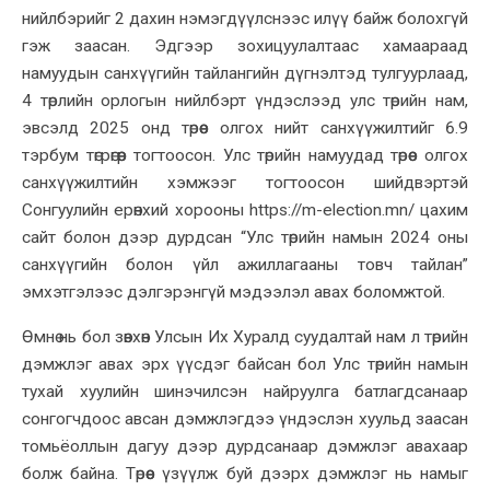
нийлбэрийг 2 дахин нэмэгдүүлснээс илүү байж болохгүй
гэж заасан. Эдгээр зохицуулалтаас хамаараад
намуудын санхүүгийн тайлангийн дүгнэлтэд тулгуурлаад,
4 төрлийн орлогын нийлбэрт үндэслээд улс төрийн нам,
эвсэлд 2025 онд төрөөс олгох нийт санхүүжилтийг 6.9
тэрбум төгрөгөөр тогтоосон. Улс төрийн намуудад төрөөс олгох
санхүүжилтийн хэмжээг тогтоосон шийдвэртэй
Сонгуулийн ерөнхий хорооны https://m-election.mn/ цахим
сайт болон дээр дурдсан “Улс төрийн намын 2024 оны
санхүүгийн болон үйл ажиллагааны товч тайлан”
эмхэтгэлээс дэлгэрэнгүй мэдээлэл авах боломжтой.
Өмнө нь бол зөвхөн Улсын Их Хуралд суудалтай нам л төрийн
дэмжлэг авах эрх үүсдэг байсан бол Улс төрийн намын
тухай хуулийн шинэчилсэн найруулга батлагдсанаар
сонгогчдоос авсан дэмжлэгдээ үндэслэн хуульд заасан
томьёоллын дагуу дээр дурдсанаар дэмжлэг авахаар
болж байна. Төрөөс үзүүлж буй дээрх дэмжлэг нь намыг