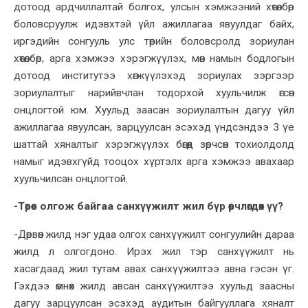
дотоод ардчиллалтай болгох, улсын хэмжээний хөтөлбөр
боловсруулж идэвхтэй үйл ажиллагаа явуулдаг байх,
иргэдийн сонгууль улс төрийн боловсролд зориулан
хөтөлбөр, арга хэмжээ хэрэгжүүлэх, мөн намын бодлогын
дотоод институтээ хөгжүүлэхэд зориулах зэргээр
зориулалтыг нарийвчлан тодорхой хуульчилж өгсөн
онцлогтой юм. Хуульд заасан зориулалтын дагуу үйл
ажиллагаа явуулсан, зарцуулсан эсэхэд үндсэндээ 3 үе
шаттай хяналтыг хэрэгжүүлэх бөгөөд зөрчсөн тохиолдолд
намыг идэвхгүйд тооцох хүртэлх арга хэмжээ авахаар
хуульчилсан онцлогтой.
-Төрөөс олгож байгаа санхүүжилт жил бүр өөрчлөгдөх үү?
-Дөрвөн жилд нэг удаа олгох санхүүжилт сонгуулийн дараа
жилд л олгогдоно. Ирэх жил тэр санхүүжилт нь
хасагдаад жил тутам авах санхүүжилтээ авна гэсэн үг.
Гэхдээ өмнөх жилд авсан санхүүжилтээ хуульд заасны
дагуу зарцуулсан эсэхэд аудитын байгууллага хяналт