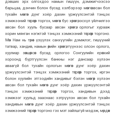
дэвших эрх олгохдоо намын гишүүн, дэмжигчээсээ
барьцаа, дэнчин болон бусад хэлбэрээр мөнгө авсан бол
тухайн мөнгөн дүнг хоёр дахин үржүүлсэнтэй тэнцэх
хэмжээний төгрөгөөр торгох, мөнгөн бус хөрөнгө, эсхүл үйлчилгээ
авсан бол хууль бусаар авсан хөрөнгө, орлогыг хурааж
хорин мянган нэгжтэй тэнцэх хэмжээний төгрөгөөр торгоно.
Мөн Нам нь төрөөс үзүүлэх санхүүгийн дэмжлэг, гишүүний
татвар, хандив, намын өөрийн хөрөнгө, түүнээс олсон орлого,
хуулиар зөвшөөрсөн бусад орлогоо Сонгуулийн ерөнхий
хороонд бүртгүүлсэн банкны нэг дансаар хүлээн
аваагүй бол тухайн орлогын мөнгөн дүнг хоёр дахин
үржүүлсэнтэй тэнцэх хэмжээний төгрөгөөр торгох, иргэн
болон хуулийн этгээдийн хандивыг бэлэн мөнгөөр хүлээн
авсан бол тухайн мөнгөн дүнг хоёр дахин үржүүлсэнтэй
тэнцэх хэмжээний төгрөгөөр торгох, хандивын дээд
хэмжээг хуульд зааснаас хэтрүүлэн авсан бол тухайн
хандивын мөнгөн дүнг хоёр дахин үржүүлсэнтэй тэнцэх
хэмжээний төгрөгөөр торгоно гэх мэт зайлшгүй мэдэж, мөрдөх