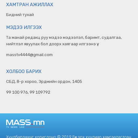
ХАМТРАН АЖИЛЛАХ
Бидний тухай
МЭДЭЭ ИЛГЭЭХ
Та манай редакц руу мэдээ мэдээлэл, баримт, судалгаа,
нийтлэл явуулах бол доорх хаягаар илгээнэ үү.
masstv4444@gmail.com
ХОЛБОО БАРИХ
СБД, 8-р хороо, Эрдмийн ордон, 1405
99 100 976, 99 109792
Хуулбарлахыг хориглоно © 2019 Бүх эрх хуулиар хамгаалагдсан