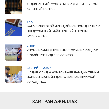
ХЗДХЯ: 30 БАЙГУУЛЛАГЫН 83 ДҮРЭМ, ЖУРМЫГ
ХҮЧИНГҮЙ БОЛГОВ
УИХ
БАГА ОРЛОГОТОЙ ИРГЭДИЙН ОРЛОГОД ТАТВАР
НОГДУУЛАХГҮЙ БАЙХ ЭРХ ЗҮЙН ОРЧНЫГ
БҮРДҮҮЛЛЭЭ
СПОРТ
УЛСЫН НАЧИН Д.ЦЭРЭНТОГТОХЫН БАРИЛДАХ
ЭРХИЙГ ТҮР ТҮДГЭЛЗҮҮЛЖЭЭ
ЗАСГИЙН ГАЗАР
ШАДАР САЙД Н.НОМТОЙБАЯР ЯАМДЫН ТӨРИЙН
НАРИЙН БИЧГИЙН ДАРГА НАРТАЙ ШУУРХАЙ
ХУРАЛДЛАА
ХАМТРАН АЖИЛЛАХ