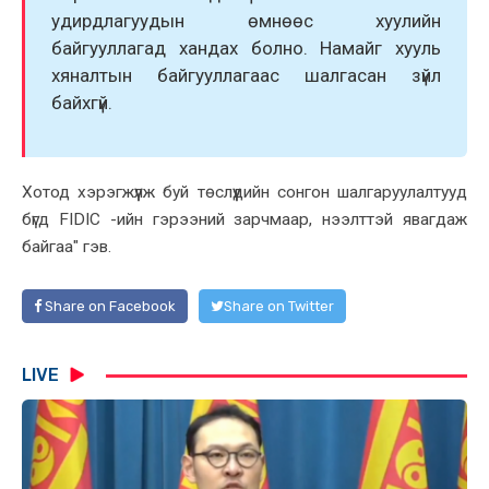
удирдлагуудын өмнөөс хуулийн
байгууллагад хандах болно. Намайг хууль
хяналтын байгууллагаас шалгасан зүйл
байхгүй.
Хотод хэрэгжүүлж буй төслүүдийн сонгон шалгаруулалтууд
бүгд FIDIC -ийн гэрээний зарчмаар, нээлттэй явагдаж
байгаа" гэв.
Share on Facebook
Share on Twitter
LIVE