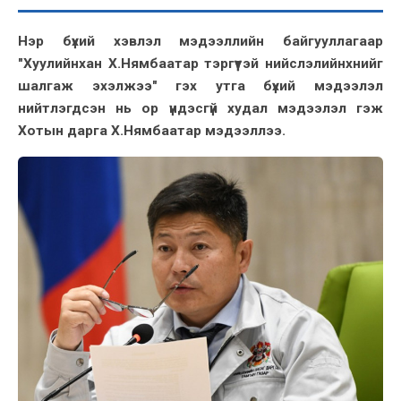
Нэр бүхий хэвлэл мэдээллийн байгууллагаар
"Хуулийнхан Х.Нямбаатар тэргүүтэй нийслэлийнхнийг
шалгаж эхэлжээ" гэх утга бүхий мэдээлэл
нийтлэгдсэн нь ор үндэсгүй худал мэдээлэл гэж
Хотын дарга Х.Нямбаатар мэдээллээ.