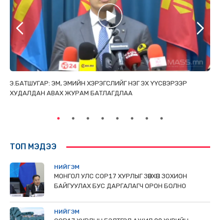
ТАЙ
Э.БАТШУГАР: ЭМ, ЭМИЙН ХЭРЭГСЛИЙГ НЭГ ЭХ ҮҮСВЭРЭЭР
С.
ХУДАЛДАН АВАХ ЖУРАМ БАТЛАГДЛАА
НИ
ТӨ
ТОП МЭДЭЭ
НИЙГЭМ
МОНГОЛ УЛС СОР17 ХУРЛЫГ ЗӨВХӨН ЗОХИОН
БАЙГУУЛАХ БУС ДАРГАЛАГЧ ОРОН БОЛНО
НИЙГЭМ