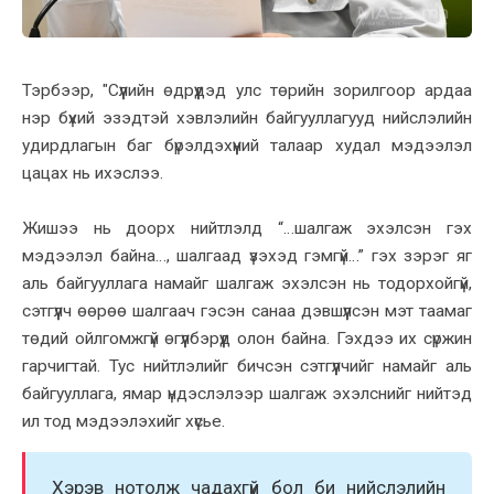
Тэрбээр, "Сүүлийн өдрүүдэд улс төрийн зорилгоор ардаа
нэр бүхий эзэдтэй хэвлэлийн байгууллагууд нийслэлийн
удирдлагын баг бүрэлдэхүүний талаар худал мэдээлэл
цацах нь ихэслээ.
Жишээ нь доорх нийтлэлд “…шалгаж эхэлсэн гэх
мэдээлэл байна…, шалгаад үзэхэд гэмгүй…” гэх зэрэг яг
аль байгууллага намайг шалгаж эхэлсэн нь тодорхойгүй,
сэтгүүлч өөрөө шалгаач гэсэн санаа дэвшүүлсэн мэт таамаг
төдий ойлгомжгүй өгүүлбэрүүд олон байна. Гэхдээ их сүржин
гарчигтай. Тус нийтлэлийг бичсэн сэтгүүлчийг намайг аль
байгууллага, ямар үндэслэлээр шалгаж эхэлснийг нийтэд
ил тод мэдээлэхийг хүсье.
Хэрэв нотолж чадахгүй бол би нийслэлийн