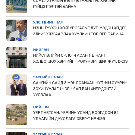
COP17 ХУРЛЫН БЭЛТГЭЛ АЖИЛ 90 ХУВИЙН
ГҮЙЦЭТГЭЛТЭЙ БАЙНА
УЛС ТӨРИЙН НАМ
ИЗНН ТҮҮХЭН ХӨШӨӨ ДУРСГАЛЫГ ДУР МЭДЭН ХӨНДӨЖ
ЗӨӨХИЙГ ХЯЗГААРЛАХ ХУУЛИЙН ТӨСӨЛ ӨРГӨН БАРИНА
НИЙГЭМ
НИЙСЛЭЛИЙН ОРЛОГЧ АСАН Т.Д НАРТ
ХОЛБОГДОХ ХЭРГИЙГ ПРОКУРОРТ ШИЛЖҮҮЛЖЭЭ
ЗАСГИЙН ГАЗАР
САНГИЙН САЙД З.МЭНДСАЙХАН НҮБ-ЫН СУУРИН
ЗОХИЦУУЛАГЧ НОЁН ЯАП ВАН ХИЕРДЭНТЭЙ
УУЛЗЛАА
НИЙГЭМ
ҮЕРТ АВТСАН, ҮЕРИЙН УСАНД БООГДСОН 82
УДААГИЙН ДУУДЛАГА ОБЕГ-Т ИРЖЭЭ
ЗАСГИЙН ГАЗАР