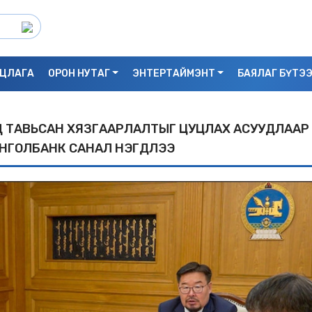
ЦЛАГА
ОРОН НУТАГ
ЭНТЕРТАЙМЭНТ
БАЯЛАГ БҮТЭ
 ТАВЬСАН ХЯЗГААРЛАЛТЫГ ЦУЦЛАХ АСУУДЛААР
ОНГОЛБАНК САНАЛ НЭГДЛЭЭ
С.БАЯРБИЛЭГ: ДРАГОН ТӨВИЙН 3 ДАВХ
УНАСАН 25 НАСТАЙ ЭМЭГТЭЙ АМИА Х
БАЙЖ БОЛЗОШГҮЙ