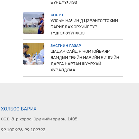
БҮРДҮҮЛЛЭЭ
СПОРТ
УЛСЫН НАЧИН Д.ЦЭРЭНТОГТОХЫН
БАРИЛДАХ ЭРХИЙГ ТҮР
ТҮДГЭЛЗҮҮЛЖЭЭ
ЗАСГИЙН ГАЗАР
ШАДАР САЙД Н.НОМТОЙБАЯР
ЯАМДЫН ТӨРИЙН НАРИЙН БИЧГИЙН
ДАРГА НАРТАЙ ШУУРХАЙ
ХУРАЛДЛАА
ХОЛБОО БАРИХ
СБД, 8-р хороо, Эрдмийн ордон, 1405
99 100 976, 99 109792