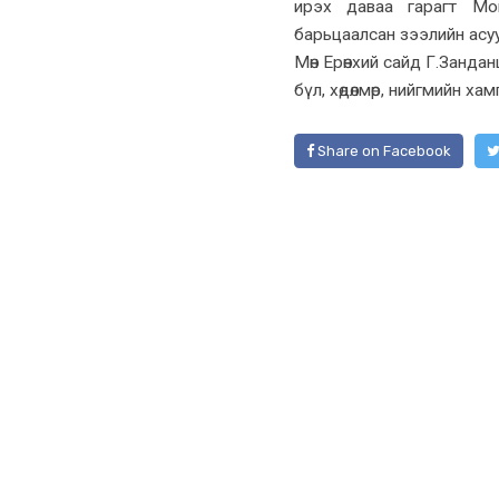
ирэх даваа гарагт Мон
барьцаалсан зээлийн асу
Мөн Ерөнхий сайд Г.Занда
бүл, хөдөлмөр, нийгмийн х
Share on Facebook