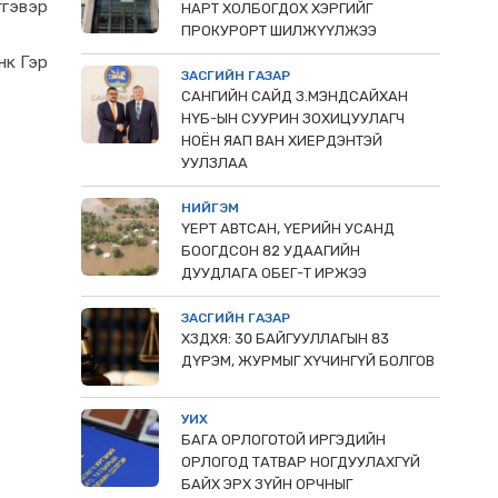
тгэвэр
НАРТ ХОЛБОГДОХ ХЭРГИЙГ
ПРОКУРОРТ ШИЛЖҮҮЛЖЭЭ
нк Гэр
ЗАСГИЙН ГАЗАР
САНГИЙН САЙД З.МЭНДСАЙХАН
НҮБ-ЫН СУУРИН ЗОХИЦУУЛАГЧ
НОЁН ЯАП ВАН ХИЕРДЭНТЭЙ
УУЛЗЛАА
НИЙГЭМ
ҮЕРТ АВТСАН, ҮЕРИЙН УСАНД
БООГДСОН 82 УДААГИЙН
ДУУДЛАГА ОБЕГ-Т ИРЖЭЭ
ЗАСГИЙН ГАЗАР
ХЗДХЯ: 30 БАЙГУУЛЛАГЫН 83
ДҮРЭМ, ЖУРМЫГ ХҮЧИНГҮЙ БОЛГОВ
УИХ
БАГА ОРЛОГОТОЙ ИРГЭДИЙН
ОРЛОГОД ТАТВАР НОГДУУЛАХГҮЙ
БАЙХ ЭРХ ЗҮЙН ОРЧНЫГ