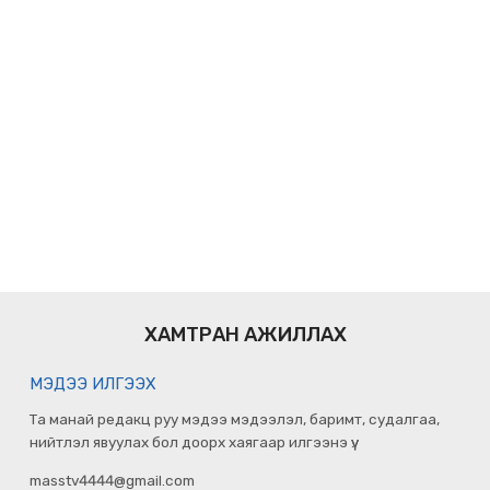
ХАМТРАН АЖИЛЛАХ
МЭДЭЭ ИЛГЭЭХ
Та манай редакц руу мэдээ мэдээлэл, баримт, судалгаа,
нийтлэл явуулах бол доорх хаягаар илгээнэ үү.
masstv4444@gmail.com