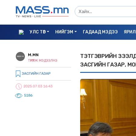
УЛС ТӨР
НИЙГЭМ
ГАДААД МЭДЭЭ
ЯРИЛ
M.MN
ТЭТГЭВРИЙН ЗЭЭЛД
ТҮРҮҮЛЖ МЭДЭЭЛНЭ
ЗАСГИЙН ГАЗАР, М
ЗАСГИЙН ГАЗАР
2025.07.03 16:43
5186