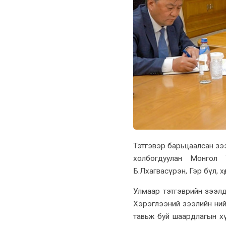
Тэтгэвэр барьцаалсан зээ
холбогдуулан Монгол У
Б.Лхагвасүрэн, Гэр бүл, х
Улмаар тэтгэврийн зээлд
Хэрэглээний зээлийн ний
тавьж буй шаардлагын х