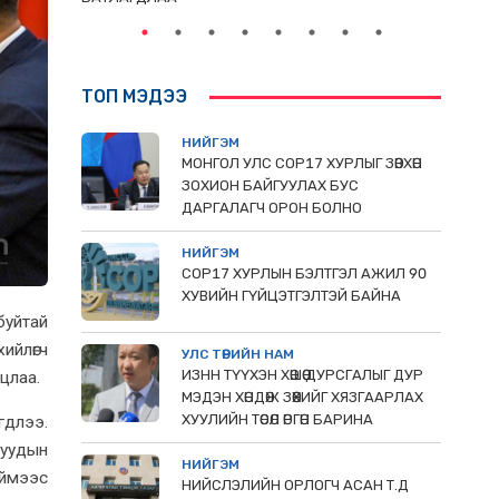
ТОП МЭДЭЭ
НИЙГЭМ
МОНГОЛ УЛС СОР17 ХУРЛЫГ ЗӨВХӨН
ЗОХИОН БАЙГУУЛАХ БУС
ДАРГАЛАГЧ ОРОН БОЛНО
НИЙГЭМ
COP17 ХУРЛЫН БЭЛТГЭЛ АЖИЛ 90
ХУВИЙН ГҮЙЦЭТГЭЛТЭЙ БАЙНА
буйтай
йлөгч
УЛС ТӨРИЙН НАМ
ИЗНН ТҮҮХЭН ХӨШӨӨ ДУРСГАЛЫГ ДУР
цлаа.
МЭДЭН ХӨНДӨЖ ЗӨӨХИЙГ ХЯЗГААРЛАХ
ХУУЛИЙН ТӨСӨЛ ӨРГӨН БАРИНА
гдлээ.
дуудын
НИЙГЭМ
Иймээс
НИЙСЛЭЛИЙН ОРЛОГЧ АСАН Т.Д