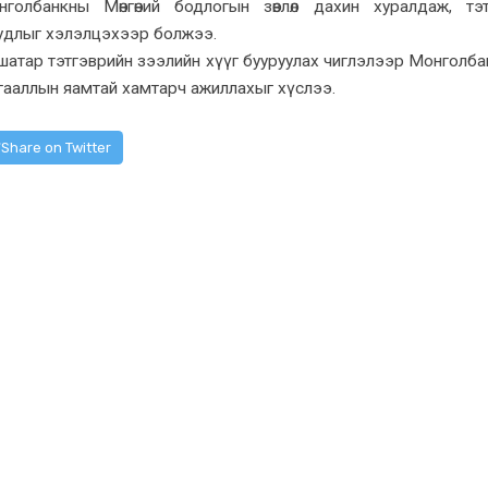
голбанкны Мөнгөний бодлогын зөвлөл дахин хуралдаж, тэ
удлыг хэлэлцэхээр болжээ.
ншатар тэтгэврийн зээлийн хүүг бууруулах чиглэлээр Монголба
амгааллын яамтай хамтарч ажиллахыг хүслээ.
Share on Twitter