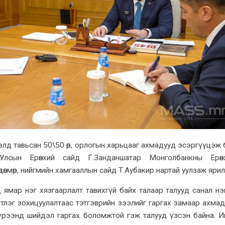
лд тавьсан 50\50 өр, орлогын харьцааг ахмадууд эсэргүүцэж 
лсын Ерөнхий сайд Г.Занданшатар Монголбанкны Ерөнхи
өдөлмөр, нийгмийн хамгааллын сайд Т.Аубакир нартай уулзаж ярил
 ямар нэг хязгаарлалт тавихгүй байх талаар талууд санал нэ
тлэг зохицуулалтаас тэтгэврийн зээлийг гаргах замаар ахма
үрээнд шийдэл гаргах боломжтой гэж талууд үзсэн байна. 