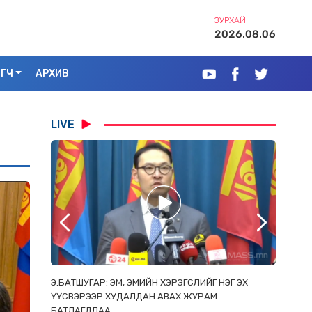
ЗУРХАЙ
2026.08.06
ЭГЧ
АРХИВ
LIVE
РААС
Э.БАТШУГАР: ЭМ, ЭМИЙН ХЭРЭГСЛИЙГ НЭГ ЭХ
С.АМАР
ОРЛОСОН
ҮҮСВЭРЭЭР ХУДАЛДАН АВАХ ЖУРАМ
ИРГЭД, 
БАТЛАГДЛАА
ЗОРИУЛ