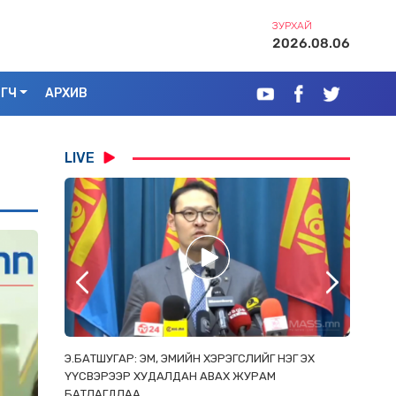
ЗУРХАЙ
2026.08.06
ЭГЧ
АРХИВ
LIVE
РААС
Э.БАТШУГАР: ЭМ, ЭМИЙН ХЭРЭГСЛИЙГ НЭГ ЭХ
С.АМАР
ОРЛОСОН
ҮҮСВЭРЭЭР ХУДАЛДАН АВАХ ЖУРАМ
ИРГЭД, 
БАТЛАГДЛАА
ЗОРИУЛ