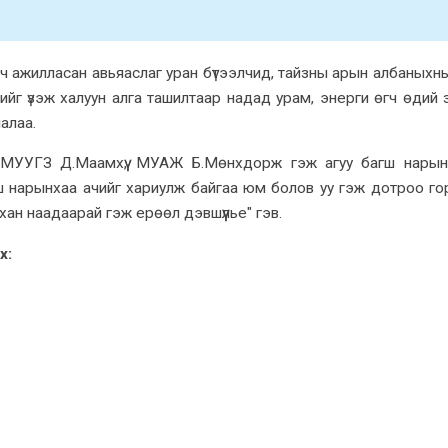
ч ажилласан авьяаслаг уран бүтээлчид, тайзны арын албаныхн
лийг үзэж халуун алга ташилтаар надад урам, энерги өгч өдий 
алаа.
. МУУГЗ Д.Маамхүү, МУАЖ Б.Мөнхдорж гэж агуу багш нары
гш нарынхаа ачийг хариулж байгаа юм болов уу гэж дотроо г
хан наадаарай гэж ерөөл дэвшүүлье" гэв.
х: