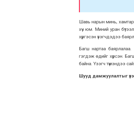
Шавь нарын минь, хамтар
хүч юм. Миний уран бүтээ
хүргэсэн үзэгчдэдээ баярл
Багш нартаа баярлалаа
гэгдэж өдийг хүрсэн. Ба
байна. Үзэгч түмэндээ сай
Шууд дамжуулалтыг үзэ