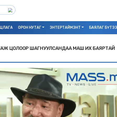
ЦЛАГА
ОРОН НУТАГ
ЭНТЕРТАЙМЭНТ
БАЯЛАГ БҮТЭ
УАЖ ЦОЛООР ШАГНУУЛСАНДАА МАШ ИХ БАЯРТАЙ
С.БАЯРБИЛЭГ: ДРАГОН ТӨВИЙН 3 ДАВХ
УНАСАН 25 НАСТАЙ ЭМЭГТЭЙ АМИА Х
БАЙЖ БОЛЗОШГҮЙ