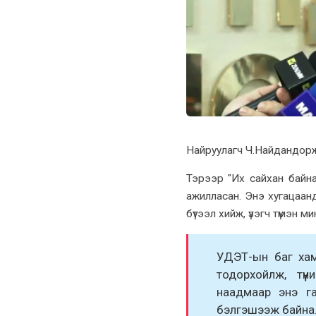
Найруулагч Ч.Найдандорж
Тэрээр "Их сайхан байна
ажилласан. Энэ хугацаанд
бүтээл хийж, үзэгч түмэн м
УДЭТ-ын баг хам
тодорхойлж, тү
наадмаар энэ г
бэлгэшээж байна.