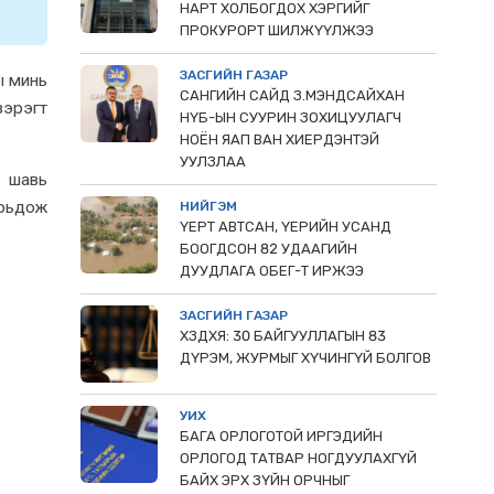
НАРТ ХОЛБОГДОХ ХЭРГИЙГ
ПРОКУРОРТ ШИЛЖҮҮЛЖЭЭ
ЗАСГИЙН ГАЗАР
ы минь
САНГИЙН САЙД З.МЭНДСАЙХАН
зэрэгт
НҮБ-ЫН СУУРИН ЗОХИЦУУЛАГЧ
НОЁН ЯАП ВАН ХИЕРДЭНТЭЙ
УУЛЗЛАА
н шавь
орьдож
НИЙГЭМ
ҮЕРТ АВТСАН, ҮЕРИЙН УСАНД
БООГДСОН 82 УДААГИЙН
ДУУДЛАГА ОБЕГ-Т ИРЖЭЭ
ЗАСГИЙН ГАЗАР
ХЗДХЯ: 30 БАЙГУУЛЛАГЫН 83
ДҮРЭМ, ЖУРМЫГ ХҮЧИНГҮЙ БОЛГОВ
УИХ
БАГА ОРЛОГОТОЙ ИРГЭДИЙН
ОРЛОГОД ТАТВАР НОГДУУЛАХГҮЙ
БАЙХ ЭРХ ЗҮЙН ОРЧНЫГ