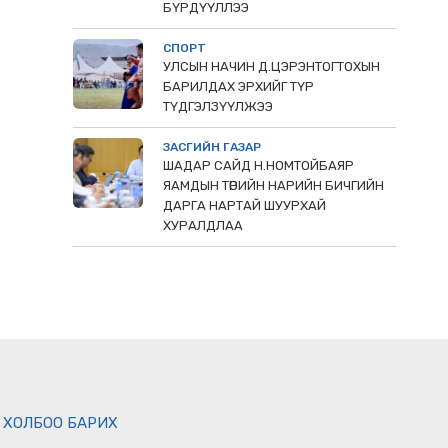
БҮРДҮҮЛЛЭЭ
СПОРТ
УЛСЫН НАЧИН Д.ЦЭРЭНТОГТОХЫН
БАРИЛДАХ ЭРХИЙГ ТҮР
ТҮДГЭЛЗҮҮЛЖЭЭ
ЗАСГИЙН ГАЗАР
ШАДАР САЙД Н.НОМТОЙБАЯР
ЯАМДЫН ТӨРИЙН НАРИЙН БИЧГИЙН
ДАРГА НАРТАЙ ШУУРХАЙ
ХУРАЛДЛАА
ХОЛБОО БАРИХ