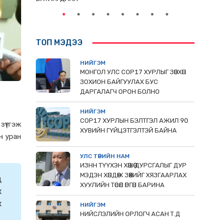
ТОП МЭДЭЭ
НИЙГЭМ
МОНГОЛ УЛС СОР17 ХУРЛЫГ ЗӨВХӨН
ЗОХИОН БАЙГУУЛАХ БУС
ДАРГАЛАГЧ ОРОН БОЛНО
НИЙГЭМ
COP17 ХУРЛЫН БЭЛТГЭЛ АЖИЛ 90
зүтгэж
ХУВИЙН ГҮЙЦЭТГЭЛТЭЙ БАЙНА
н уран
УЛС ТӨРИЙН НАМ
ИЗНН ТҮҮХЭН ХӨШӨӨ ДУРСГАЛЫГ ДУР
МЭДЭН ХӨНДӨЖ ЗӨӨХИЙГ ХЯЗГААРЛАХ
д
ХУУЛИЙН ТӨСӨЛ ӨРГӨН БАРИНА
х
х
НИЙГЭМ
НИЙСЛЭЛИЙН ОРЛОГЧ АСАН Т.Д