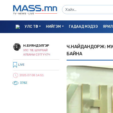
УЛС ТӨР
НИЙГЭМ
ГАДААД МЭДЭЭ
ЯРИЛ
Н.БУЯНДЭЛГЭР
Ч.НАЙДАНДОРЖ: М
УЛС ТӨР, ШУУРХАЙ
БАЙНА
АЛБАНЫ СЭТГҮҮЛЧ
LIVE
2025.07.08 14:51
3782