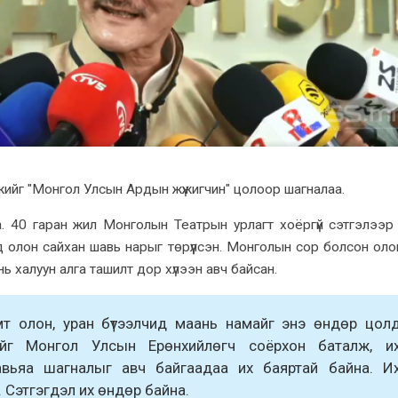
ийг "Монгол Улсын Ардын жүжигчин" цолоор шагналаа.
. 40 гаран жил Монголын Театрын урлагт хоёргүй сэтгэлээр 
 олон сайхан шавь нарыг төрүүлсэн. Монголын сор болсон оло
инь халуун алга ташилт дор хүлээн авч байсан.
т олон, уран бүтээлчид маань намайг энэ өндөр цол
үнийг Монгол Улсын Ерөнхийлөгч соёрхон баталж, и
авьяа шагналыг авч байгаадаа их баяртай байна. И
 Сэтгэгдэл их өндөр байна.