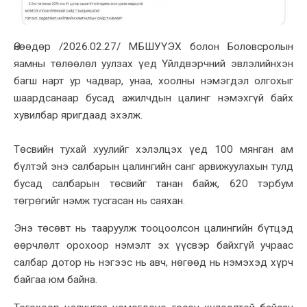
Өнөөдөр /2026.02.27/ МБШУҮЭХ болон Боловсролын
яамны төлөөлөл уулзах үед Үйлдвэрчний эвлэлийнхэн
багш нарт ур чадвар, унаа, хоолны нэмэгдэл олгохыг
шаардсанаар бусад ажилчдын цалинг нэмэхгүй байх
хувилбар яригдаад эхэлж.
Төсвийн тухай хуулийг хэлэлцэх үед 100 мянган ам
бүлтэй энэ салбарын цалингийн санг арвижуулахын тулд
бусад салбарын төсвийг танан байж, 620 тэрбум
төгрөгийг нэмж тусгасан нь саяхан.
Энэ төсөвт нь тааруулж тооцоолсон цалингийн бүтцэд
өөрчлөлт орохоор нэмэлт эх үүсвэр байхгүй учраас
салбар дотор нь нэгээс нь авч, нөгөөд нь нэмэхэд хүрч
байгаа юм байна.