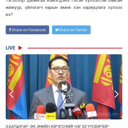
Тэгэхээр цалингаа нэмэгдэнэ гэсэн хүлээлтэй байсан
жижүүр, үйлчлэгч нарын өмнө хэн хариуцлага хүлээх
вэ?
Share on Facebook
Share on Twitter
LIVE
ТАЙ
Э.БАТШУГАР: ЭМ, ЭМИЙН ХЭРЭГСЛИЙГ НЭГ ЭХ ҮҮСВЭРЭЭР
С.