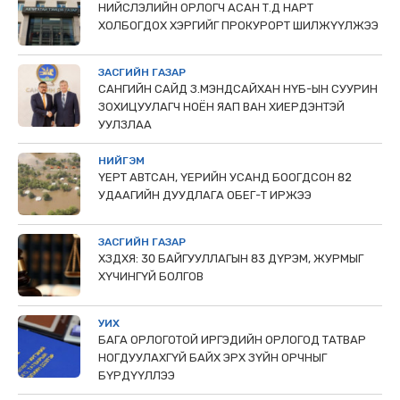
НИЙСЛЭЛИЙН ОРЛОГЧ АСАН Т.Д НАРТ
ХОЛБОГДОХ ХЭРГИЙГ ПРОКУРОРТ ШИЛЖҮҮЛЖЭЭ
ЗАСГИЙН ГАЗАР
САНГИЙН САЙД З.МЭНДСАЙХАН НҮБ-ЫН СУУРИН
ЗОХИЦУУЛАГЧ НОЁН ЯАП ВАН ХИЕРДЭНТЭЙ
УУЛЗЛАА
НИЙГЭМ
ҮЕРТ АВТСАН, ҮЕРИЙН УСАНД БООГДСОН 82
УДААГИЙН ДУУДЛАГА ОБЕГ-Т ИРЖЭЭ
ЗАСГИЙН ГАЗАР
ХЗДХЯ: 30 БАЙГУУЛЛАГЫН 83 ДҮРЭМ, ЖУРМЫГ
ХҮЧИНГҮЙ БОЛГОВ
УИХ
БАГА ОРЛОГОТОЙ ИРГЭДИЙН ОРЛОГОД ТАТВАР
НОГДУУЛАХГҮЙ БАЙХ ЭРХ ЗҮЙН ОРЧНЫГ
БҮРДҮҮЛЛЭЭ