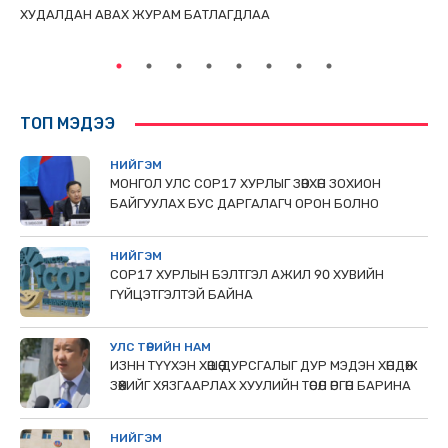
ХУДАЛДАН АВАХ ЖУРАМ БАТЛАГДЛАА
НИ
ТӨ
ТОП МЭДЭЭ
НИЙГЭМ
МОНГОЛ УЛС СОР17 ХУРЛЫГ ЗӨВХӨН ЗОХИОН
БАЙГУУЛАХ БУС ДАРГАЛАГЧ ОРОН БОЛНО
НИЙГЭМ
COP17 ХУРЛЫН БЭЛТГЭЛ АЖИЛ 90 ХУВИЙН
ГҮЙЦЭТГЭЛТЭЙ БАЙНА
УЛС ТӨРИЙН НАМ
ИЗНН ТҮҮХЭН ХӨШӨӨ ДУРСГАЛЫГ ДУР МЭДЭН ХӨНДӨЖ
ЗӨӨХИЙГ ХЯЗГААРЛАХ ХУУЛИЙН ТӨСӨЛ ӨРГӨН БАРИНА
НИЙГЭМ