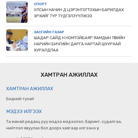
СПОРТ
УЛСЫН НАЧИН Д.ЦЭРЭНТОГТОХЫН БАРИЛДАХ
ЭРХИЙГ ТҮР ТҮДГЭЛЗҮҮЛЖЭЭ
ЗАСГИЙН ГАЗАР
ШАДАР САЙД Н.НОМТОЙБАЯР ЯАМДЫН ТӨРИЙН
НАРИЙН БИЧГИЙН ДАРГА НАРТАЙ ШУУРХАЙ
ХУРАЛДЛАА
ХАМТРАН АЖИЛЛАХ
ХАМТРАН АЖИЛЛАХ
Бидний тухай
МЭДЭЭ ИЛГЭЭХ
Та манай редакц руу мэдээ мэдээлэл, баримт, судалгаа,
нийтлэл явуулах бол доорх хаягаар илгээнэ үү.