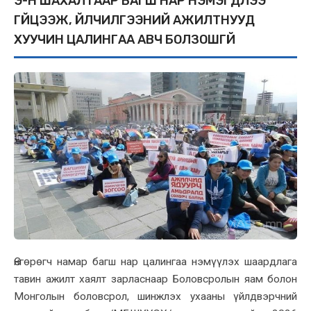
ҮЭ-Н ШАХАЛТААР БАГШ НАР НЭМЭГДЛЭЭ
ГҮЙЦЭЭЖ, ҮЙЛЧИЛГЭЭНИЙ АЖИЛТНУУД
ХУУЧИН ЦАЛИНГАА АВЧ БОЛЗОШГҮЙ
Өнгөрөгч намар багш нар цалингаа нэмүүлэх шаардлага
тавин ажилт хаялт зарласнаар Боловсролын яам болон
Монголын боловсрол, шинжлэх ухааны үйлдвэрчний