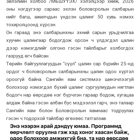
эвлэлийн холбоо /МБШУҮЭХ/ хэлэлцээр хийж, 2026
оны нэгдүгээр сараас эхлэн боловсролын салбарын
нийт багш, ажилчдын үндсэн цалинг 50 хувь нэмэх
тохиролцоонд хүрсэн.
Он гараад энэ салбарынхны эхний сарын урьдчилгаа
хуучин цалингаар бодогдож орсон ч үлдэгдэл цалин
дээр нэмэгдлийг олгоно гэсэн тайлбарыг холбогдох
газрууд өгч байсан.
Төрийн байгууллагуудын “сүүл” цалин сар бүрийн 25-нд
ордог ч боловсролын салбарынхны цалин одоо хүртэл
ороогүй байна. Сангийн яам системээ шинэчлээгүй
болохоор нэмэгдэл бүхий цалинг сургуулиудын нягтлан
бодогч нар өөрсдөө нэг бүрчлэн гараар бодож, хугацаа
алдаж байна гэсэн албан бус мэдээлэл гарч, энэ талаар
Сангийн яам болон Боловсролын яамнаас тодруулах
гэсэн ч тодорхой тайлбар өгөхөөс татгалзав.