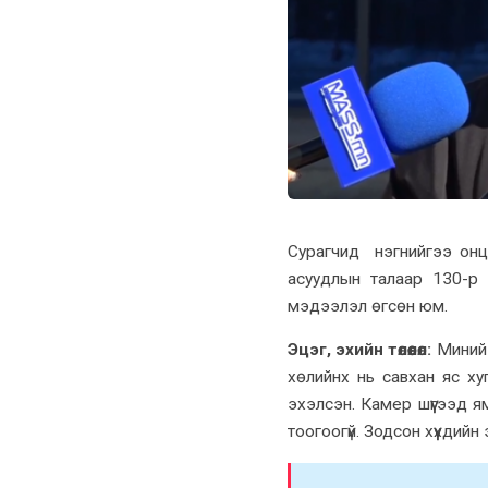
Сурагчид нэгнийгээ онц
асуудлын талаар 130-р 
мэдээлэл өгсөн юм.
Эцэг, эхийн төлөөлөл:
Миний х
хөлийнх нь савхан яс х
эхэлсэн. Камер шүүгээд я
тоогоогүй. Зодсон хүүхдийн 