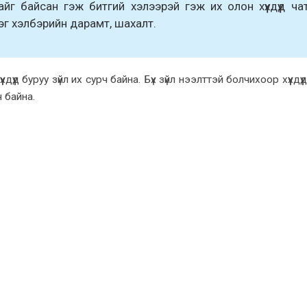
айг байсан гэж битгий хэлээрэй гэж их олон хүүхдүүд ча
нэг хэлбэрийн дарамт, шахалт.
үхдүүд буруу зүйл их сурч байна. Бүх зүйл нээлттэй болчихоор хүүхдүү
 байна.