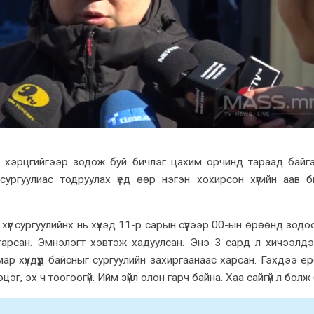
 хэрцгийгээр зодож буй бичлэг цахим орчинд тараад байга
сургуулиас тодруулах үед өөр нэгэн хохирсон хүүгийн аав 
үүг сургуулийнх нь хүүхэд 11-р сарын сүүлээр 00-ын өрөөнд зодо
угарсан. Эмнэлэгт хэвтэж хадуулсан. Энэ 3 сард л хичээлд
мар хүүхдүүд байсныг сургуулийн захиргаанаас харсан. Гэхдээ е
эцэг, эх ч тоогоогүй. Ийм зүйл олон гарч байна. Хаа сайгүй л болж