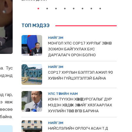
ТОП МЭДЭЭ
НИЙГЭМ
МОНГОЛ УЛС СОР17 ХУРЛЫГ ЗӨВХӨН
ЗОХИОН БАЙГУУЛАХ БУС
ДАРГАЛАГЧ ОРОН БОЛНО
НИЙГЭМ
а. Тус
COP17 ХУРЛЫН БЭЛТГЭЛ АЖИЛ 90
бидэнд
ХУВИЙН ГҮЙЦЭТГЭЛТЭЙ БАЙНА
УЛС ТӨРИЙН НАМ
од гар,
ИЗНН ТҮҮХЭН ХӨШӨӨ ДУРСГАЛЫГ ДУР
ээ явж
МЭДЭН ХӨНДӨЖ ЗӨӨХИЙГ ХЯЗГААРЛАХ
рөөсөө
ХУУЛИЙН ТӨСӨЛ ӨРГӨН БАРИНА
 байна.
НИЙГЭМ
НИЙСЛЭЛИЙН ОРЛОГЧ АСАН Т.Д