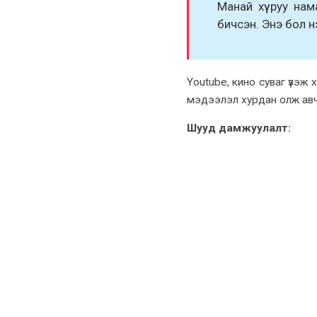
Манай хүү руу нам
бичсэн. Энэ бол 
Youtube, кино суваг үзэж хү
мэдээлэл хурдан олж авч
Шууд дамжуулалт: