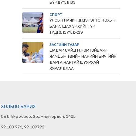
БҮРДҮҮЛЛЭЭ
СПОРТ
УЛСЫН НАЧИН Д.ЦЭРЭНТОГТОХЫН
БАРИЛДАХ ЭРХИЙГ ТҮР
ТҮДГЭЛЗҮҮЛЖЭЭ
ЗАСГИЙН ГАЗАР
ШАДАР САЙД Н.НОМТОЙБАЯР
ЯАМДЫН ТӨРИЙН НАРИЙН БИЧГИЙН
ДАРГА НАРТАЙ ШУУРХАЙ
ХУРАЛДЛАА
ХОЛБОО БАРИХ
СБД, 8-р хороо, Эрдмийн ордон, 1405
99 100 976, 99 109792