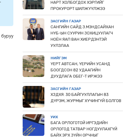
т
НАРТ ХОЛБОГДОХ ХЭРГИЙГ
ПРОКУРОРТ ШИЛЖҮҮЛЖЭЭ
ЗАСГИЙН ГАЗАР
САНГИЙН САЙД З.МЭНДСАЙХАН
НҮБ-ЫН СУУРИН ЗОХИЦУУЛАГЧ
д буруу
НОЁН ЯАП ВАН ХИЕРДЭНТЭЙ
УУЛЗЛАА
НИЙГЭМ
ҮЕРТ АВТСАН, ҮЕРИЙН УСАНД
БООГДСОН 82 УДААГИЙН
ДУУДЛАГА ОБЕГ-Т ИРЖЭЭ
ЗАСГИЙН ГАЗАР
ХЗДХЯ: 30 БАЙГУУЛЛАГЫН 83
ДҮРЭМ, ЖУРМЫГ ХҮЧИНГҮЙ БОЛГОВ
УИХ
БАГА ОРЛОГОТОЙ ИРГЭДИЙН
ОРЛОГОД ТАТВАР НОГДУУЛАХГҮЙ
БАЙХ ЭРХ ЗҮЙН ОРЧНЫГ