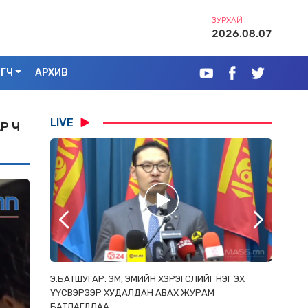
ЗУРХАЙ
2026.08.07
ЭГЧ
АРХИВ
LIVE
Р Ч
РААС
Э.БАТШУГАР: ЭМ, ЭМИЙН ХЭРЭГСЛИЙГ НЭГ ЭХ
С.АМАР
ОРЛОСОН
ҮҮСВЭРЭЭР ХУДАЛДАН АВАХ ЖУРАМ
ИРГЭД, 
БАТЛАГДЛАА
ЗОРИУЛ