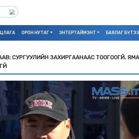
ЦЛАГА
ОРОН НУТАГ
ЭНТЕРТАЙМЭНТ
БАЯЛАГ БҮТЭ
 ААВ: СУРГУУЛИЙН ЗАХИРГААНААС ТООГООГҮЙ, ЯМА
ҮЙ
С.БАЯРБИЛЭГ: ДРАГОН ТӨВИЙН 3 ДАВХ
УНАСАН 25 НАСТАЙ ЭМЭГТЭЙ АМИА Х
БАЙЖ БОЛЗОШГҮЙ