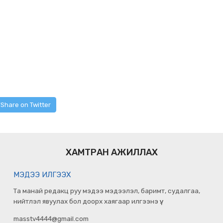
Share on Twitter
ХАМТРАН АЖИЛЛАХ
МЭДЭЭ ИЛГЭЭХ
Та манай редакц руу мэдээ мэдээлэл, баримт, судалгаа,
нийтлэл явуулах бол доорх хаягаар илгээнэ үү.
masstv4444@gmail.com