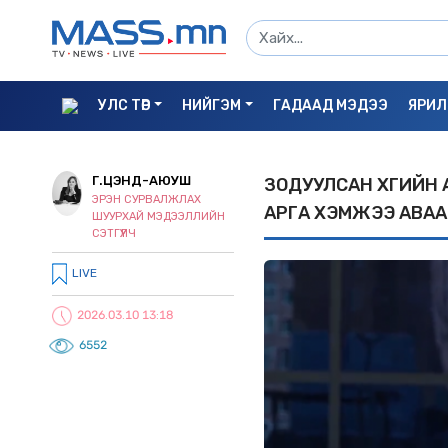
УЛС ТӨР
НИЙГЭМ
ГАДААД МЭДЭЭ
ЯРИЛ
Г.ЦЭНД-АЮУШ
ЗОДУУЛСАН ХҮҮГИЙН
ЭРЭН СУРВАЛЖЛАХ
АРГА ХЭМЖЭЭ АВААГ
ШУУРХАЙ МЭДЭЭЛЛИЙН
СЭТГҮҮЛЧ
LIVE
2026.03.10 13:18
6552