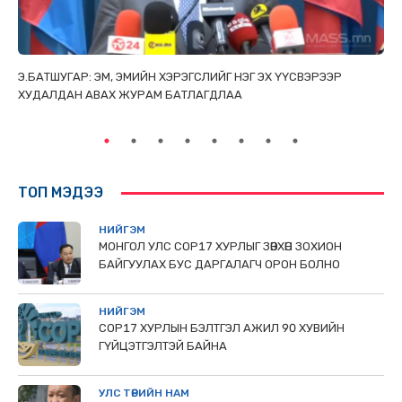
ТАЙ
Э.БАТШУГАР: ЭМ, ЭМИЙН ХЭРЭГСЛИЙГ НЭГ ЭХ ҮҮСВЭРЭЭР
С.
ХУДАЛДАН АВАХ ЖУРАМ БАТЛАГДЛАА
НИ
ТӨ
ТОП МЭДЭЭ
НИЙГЭМ
МОНГОЛ УЛС СОР17 ХУРЛЫГ ЗӨВХӨН ЗОХИОН
БАЙГУУЛАХ БУС ДАРГАЛАГЧ ОРОН БОЛНО
НИЙГЭМ
COP17 ХУРЛЫН БЭЛТГЭЛ АЖИЛ 90 ХУВИЙН
ГҮЙЦЭТГЭЛТЭЙ БАЙНА
УЛС ТӨРИЙН НАМ