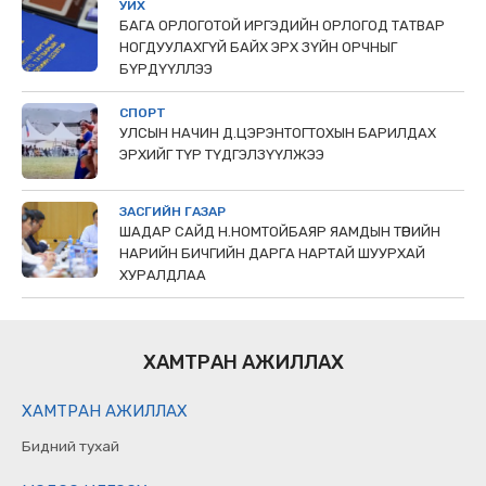
УИХ
БАГА ОРЛОГОТОЙ ИРГЭДИЙН ОРЛОГОД ТАТВАР
НОГДУУЛАХГҮЙ БАЙХ ЭРХ ЗҮЙН ОРЧНЫГ
БҮРДҮҮЛЛЭЭ
СПОРТ
УЛСЫН НАЧИН Д.ЦЭРЭНТОГТОХЫН БАРИЛДАХ
ЭРХИЙГ ТҮР ТҮДГЭЛЗҮҮЛЖЭЭ
ЗАСГИЙН ГАЗАР
ШАДАР САЙД Н.НОМТОЙБАЯР ЯАМДЫН ТӨРИЙН
НАРИЙН БИЧГИЙН ДАРГА НАРТАЙ ШУУРХАЙ
ХУРАЛДЛАА
ХАМТРАН АЖИЛЛАХ
ХАМТРАН АЖИЛЛАХ
Бидний тухай