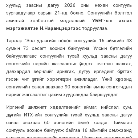
хуульд заасны дагуу 2026 оны нөхөн сонгууль
зургаадугаар сарын 21-нд болно. Сонгуулийн бэлтгэл
ажилтай холбоотой мэдээллийг
УБЕГ-ын ахлах
мэргэжилтэн Н.Наранцэцэгээс
тодрууллаа.
Тэрээр "Энэ удаагийн нөхөн сонгуулийг 16 аймгийн 43
сумын 73 хэсэгт зохион байгуулна. Улсын бүртгэлийн
байгууллагаас сонгуулийн тухай хуульд заасны дагуу
сонгогчийн нэрийн жагсаалтыг үйлдэх, нягтлан шалгах,
давхардал зөрчлийг арилгах, дутуу иргэдийг бүртгэх
гэсэн чиг үүргийг хэрэгжүүлэн ажилладаг. Үүний хүрээнд
сонгуулийн санал авахаас 90 хоногийн өмнө сонгогчдын
нэрийг жагсаалтыг цахим хуудсандаа байршуулдаг.
Иргэний шилжилт хөдөлгөөнийг аймаг, нийслэл, сум,
дүүргийн ИТХ-ийн сонгуулийн тухай хуульд заасны дагуу
санал авахаас 60 хоногийн өмнө хаадаг. Тиймээс
сонгууль зохион байгуулж байгаа 16 аймгийн хэмжээнд
шилжилт хөдөлгөөнийг зогсооно. Шилжилт хөдөлгөөний