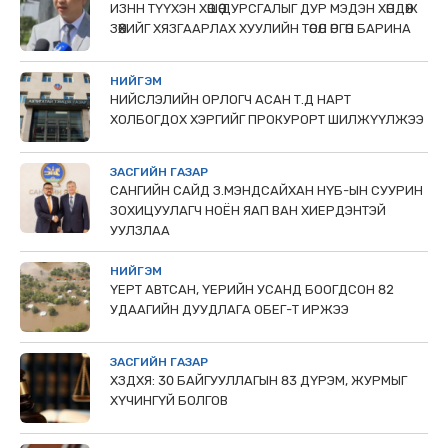
ИЗНН ТҮҮХЭН ХӨШӨӨ ДУРСГАЛЫГ ДУР МЭДЭН ХӨНДӨЖ
ЗӨӨХИЙГ ХЯЗГААРЛАХ ХУУЛИЙН ТӨСӨЛ ӨРГӨН БАРИНА
НИЙГЭМ
НИЙСЛЭЛИЙН ОРЛОГЧ АСАН Т.Д НАРТ
ХОЛБОГДОХ ХЭРГИЙГ ПРОКУРОРТ ШИЛЖҮҮЛЖЭЭ
ЗАСГИЙН ГАЗАР
САНГИЙН САЙД З.МЭНДСАЙХАН НҮБ-ЫН СУУРИН
ЗОХИЦУУЛАГЧ НОЁН ЯАП ВАН ХИЕРДЭНТЭЙ
УУЛЗЛАА
НИЙГЭМ
ҮЕРТ АВТСАН, ҮЕРИЙН УСАНД БООГДСОН 82
УДААГИЙН ДУУДЛАГА ОБЕГ-Т ИРЖЭЭ
ЗАСГИЙН ГАЗАР
ХЗДХЯ: 30 БАЙГУУЛЛАГЫН 83 ДҮРЭМ, ЖУРМЫГ
ХҮЧИНГҮЙ БОЛГОВ