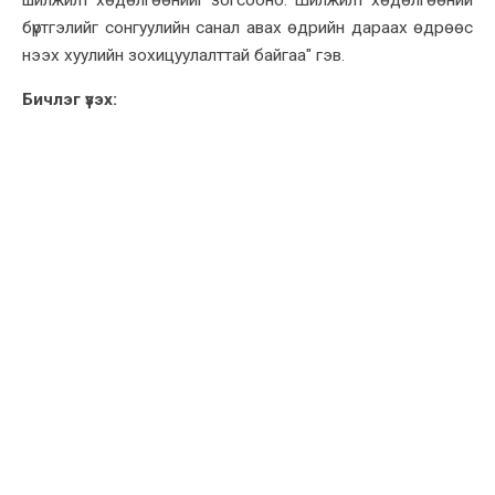
бүртгэлийг сонгуулийн санал авах өдрийн дараах өдрөөс
нээх хуулийн зохицуулалттай байгаа" гэв.
Бичлэг үзэх: