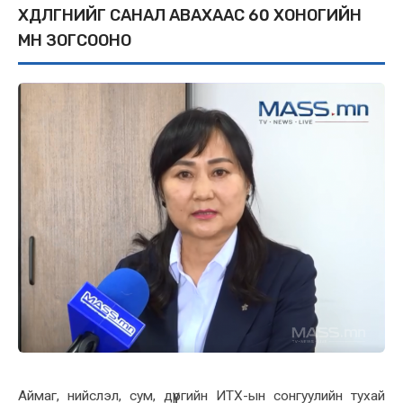
ХӨДӨЛГӨӨНИЙГ САНАЛ АВАХААС 60 ХОНОГИЙН
ӨМНӨ ЗОГСООНО
Аймаг, нийслэл, сум, дүүргийн ИТХ-ын сонгуулийн тухай