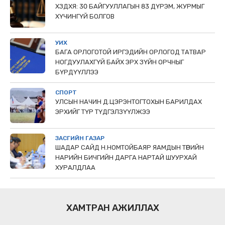
ХЗДХЯ: 30 БАЙГУУЛЛАГЫН 83 ДҮРЭМ, ЖУРМЫГ
ХҮЧИНГҮЙ БОЛГОВ
УИХ
БАГА ОРЛОГОТОЙ ИРГЭДИЙН ОРЛОГОД ТАТВАР
НОГДУУЛАХГҮЙ БАЙХ ЭРХ ЗҮЙН ОРЧНЫГ
БҮРДҮҮЛЛЭЭ
СПОРТ
УЛСЫН НАЧИН Д.ЦЭРЭНТОГТОХЫН БАРИЛДАХ
ЭРХИЙГ ТҮР ТҮДГЭЛЗҮҮЛЖЭЭ
ЗАСГИЙН ГАЗАР
ШАДАР САЙД Н.НОМТОЙБАЯР ЯАМДЫН ТӨРИЙН
НАРИЙН БИЧГИЙН ДАРГА НАРТАЙ ШУУРХАЙ
ХУРАЛДЛАА
ХАМТРАН АЖИЛЛАХ