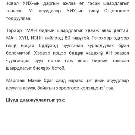
эсвэл УИХ-ын даргын ажлаа өг гэсэн шаардлагыг
тавьсан. Уг асуудлаар УИХ-ын гишүүн С.Цэнгүүнээс
тодрууллаа.
Тэрээр "МАН бидний шаардлагыг хүлээж авах үүрэгтэй.
МАН, ХҮН, ИЗНН нийлээд 80 гишүүнтэй. Тэгэхээр эдгээр
гишүүд ирцээ бүрдүүлээд чуулганаа хуралдуулах бүрэн
боломжтой. Хэрвээ ирцээ бүрдүүлж чадахгүй АН заавал
чуулгандаа суух ёстой гэж үзвэл бидний тавьсан
шаардлагыг биелүүлэх ёстой.
Маргааш Манай бүлэг сайд нараас цаг үеийн асуудлаар
асуулга асууж, байнгын хороогоор хэлэлцэнэ" гэв.
Шууд дамжуулалтыг үзэх: