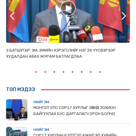
ТАЙ
Э.БАТШУГАР: ЭМ, ЭМИЙН ХЭРЭГСЛИЙГ НЭГ ЭХ ҮҮСВЭРЭЭР
С.
ХУДАЛДАН АВАХ ЖУРАМ БАТЛАГДЛАА
НИ
ТӨ
ТОП МЭДЭЭ
НИЙГЭМ
МОНГОЛ УЛС СОР17 ХУРЛЫГ ЗӨВХӨН ЗОХИОН
БАЙГУУЛАХ БУС ДАРГАЛАГЧ ОРОН БОЛНО
НИЙГЭМ
COP17 ХУРЛЫН БЭЛТГЭЛ АЖИЛ 90 ХУВИЙН