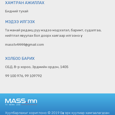
ХАМТРАН АЖИЛЛАХ
Бидний тухай
МЭДЭЭ ИЛГЭЭХ
Та манай редакц руу мэдээ мэдээлэл, баримт, судалгаа,
нийтлэл явуулах бол доорх хаягаар илгээнэ үү.
masstv4444@gmail.com
ХОЛБОО БАРИХ
СБД, 8-р хороо, Эрдмийн ордон, 1405
99 100 976, 99 109792
Хуулбарлахыг хориглоно © 2019 Бүх эрх хуулиар хамгаалагдсан