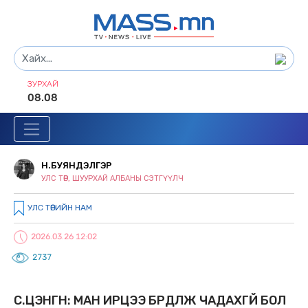
ЗУРХАЙ
08.08
Н.БУЯНДЭЛГЭР
УЛС ТӨР, ШУУРХАЙ АЛБАНЫ СЭТГҮҮЛЧ
УЛС ТӨРИЙН НАМ
2026.03.26 12:02
2737
С.ЦЭНГҮҮН: МАН ИРЦЭЭ БҮРДҮҮЛЖ ЧАДАХГҮЙ БОЛ