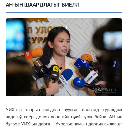
АН-ЫН ШААРДЛАГЫГ БИЕЛҮҮЛ
УИХ-ын хаврын нэгдсэн чуулган нээгээд хуралдаж
чадалгүй хоёр долоо хоногийн нүүрийг үзэж байна. АН-ын
бүлгээс УИХ-ын дарга Н.Учралыг намын даргын ажлаа өг