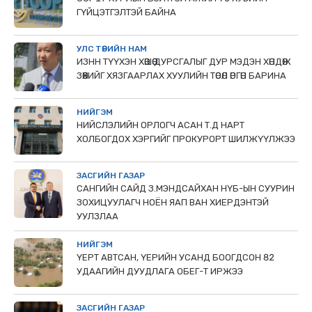
ГҮЙЦЭТГЭЛТЭЙ БАЙНА
УЛС ТӨРИЙН НАМ
ИЗНН ТҮҮХЭН ХӨШӨӨ ДУРСГАЛЫГ ДУР МЭДЭН ХӨНДӨЖ
ЗӨӨХИЙГ ХЯЗГААРЛАХ ХУУЛИЙН ТӨСӨЛ ӨРГӨН БАРИНА
НИЙГЭМ
НИЙСЛЭЛИЙН ОРЛОГЧ АСАН Т.Д НАРТ
ХОЛБОГДОХ ХЭРГИЙГ ПРОКУРОРТ ШИЛЖҮҮЛЖЭЭ
ЗАСГИЙН ГАЗАР
САНГИЙН САЙД З.МЭНДСАЙХАН НҮБ-ЫН СУУРИН
ЗОХИЦУУЛАГЧ НОЁН ЯАП ВАН ХИЕРДЭНТЭЙ
УУЛЗЛАА
НИЙГЭМ
ҮЕРТ АВТСАН, ҮЕРИЙН УСАНД БООГДСОН 82
УДААГИЙН ДУУДЛАГА ОБЕГ-Т ИРЖЭЭ
ЗАСГИЙН ГАЗАР