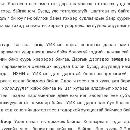
шиг болгосон парламентын дарга намаасаа татгалзах үндэс
 л гээд байгаа юм. Бусад улс татгалзаагүйн шалтгаан юу байга
суудлыг би юу гэж ойлгож байна гэхээр судлаачдын байр суури
алзлаа гэхэд спикер нь хэрхэн удирдаж, чиглүүлэх асуудлыг 
атар:
Тангараг өргөж, УИХ-ын дарга сонгосны дараа нам
парламент удирдахад намч байж болохгүй гэдгийг нь маш сай
ний байр суурь хэвээрээ байгаа. Даргын дэргэдэх зөвлөлд н
Тэнд парламентын хэлэлцэх асуудал болон бусад асуудалд на
алархдаг. ИЗНН-д УИХ-ын дэд даргатай болох шаардлагагүй.
лага авдаг болмоор байна. Одоо ч гэсэн энэ хууль өргөн бар
ы хэлэлцүүлэг хийж байгаа нь цаг хугацаа алдсаныг хэлээд 
йтэй. Гэхдээ парламентын дөрвөн нам нэг эвсэлтэй энэ суб
 зохицуулалтыг нэммээр байна. УИХ-ын дарга нам бус болло
хэд хэд хоногийн дотор гэсэн тодорхой хугацаатай баймаар ба
йбаяр:
Үзэл санааг нь дэмжиж байгаа. Хязгаарлалт гэдэг эр
 хуулийн үзэл баримтлал нийцэж байгаа. Энэ хууль З.Эн