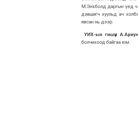
М.Энхболд даргын үед ч 
дэвшигч хуульд ач холб
явсан нь дээр.
УИХ-ын гишүүн А.Ариу
болчихоод байгаа юм.