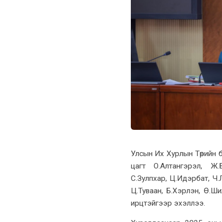
Улсын Их Хурлын Төрийн б
цагт О.Алтангэрэл, Ж.Б
С.Зулпхар, Ц.Идэрбат, Ч.
Ц.Туваан, Б.Хэрлэн, Ө.Ш
ирцтэйгээр эхэллээ.