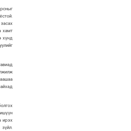
орсныг
ёстой.
 засах
а хамт
э хүнд
уулийг
тавиад
элжилж
цаашаа
байхад
болгох
гишүүн
а ирэх
 зүйл.