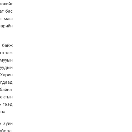
лэлийг
аг бас
йг маш
нарийн
ч байж
н хэлж
амууын
муудын
 Харин
игдаад
байна.
ъектын
о гээд
йна.
х зүйн
хболд,