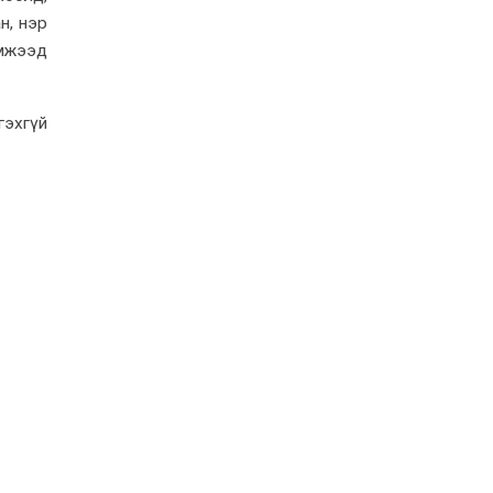
н, нэр
эмжээд
гэхгүй