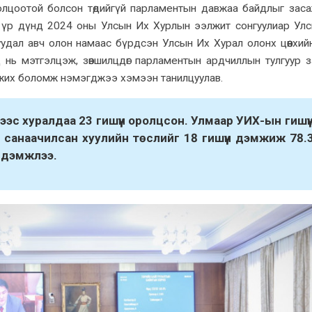
толцоотой болсон төдийгүй парламентын давжаа байдлыг зас
й үр дүнд 2024 оны Улсын Их Хурлын ээлжит сонгуулиар Ул
уудал авч олон намаас бүрдсэн Улсын Их Хурал олонх цөөнхий
 нь мэтгэлцэж, зөвшилцдөг парламентын ардчиллын тулгуур 
хөгжих боломж нэмэгджээ хэмээн танилцуулав.
гээс хуралдаа 23 гишүүн оролцсон. Улмаар УИХ-ын гишүү
н санаачилсан хуулийн төслийг 18 гишүүн дэмжиж 78.
р дэмжлээ.