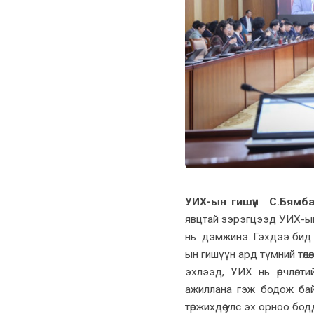
УИХ-ын гишүүн С.Бямба
явцтай зэрэгцээд УИХ-ын 
нь дэмжинэ. Гэхдээ бид 
ын гишүүн ард түмний төлөө
эхлээд, УИХ нь өөрчлөлт
ажиллана гэж бодож бай
төржихдөө улс эх орноо бо