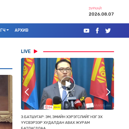
ЗУРХАЙ
2026.08.07
ЭГЧ
АРХИВ
LIVE
РААС
Э.БАТШУГАР: ЭМ, ЭМИЙН ХЭРЭГСЛИЙГ НЭГ ЭХ
С.АМАР
ОРЛОСОН
ҮҮСВЭРЭЭР ХУДАЛДАН АВАХ ЖУРАМ
ИРГЭД, 
БАТЛАГДЛАА
ЗОРИУЛ