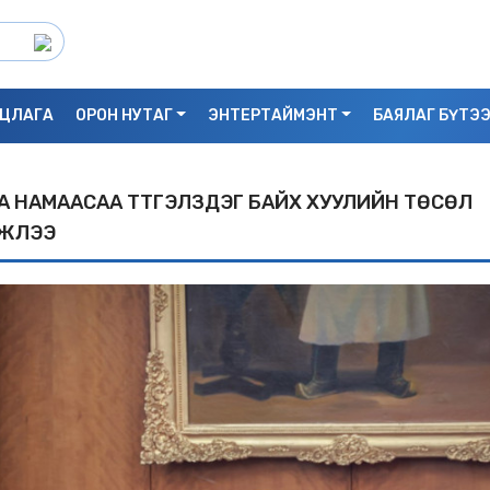
ЦЛАГА
ОРОН НУТАГ
ЭНТЕРТАЙМЭНТ
БАЯЛАГ БҮТЭ
А НАМААСАА ТҮТГЭЛЗДЭГ БАЙХ ХУУЛИЙН ТӨСӨЛ
МЖЛЭЭ
С.БАЯРБИЛЭГ: ДРАГОН ТӨВИЙН 3 ДАВХ
УНАСАН 25 НАСТАЙ ЭМЭГТЭЙ АМИА Х
БАЙЖ БОЛЗОШГҮЙ