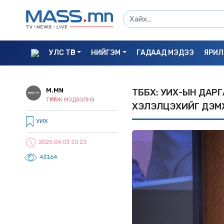
УЛС ТӨР
НИЙГЭМ
ГАДААД МЭДЭЭ
ЯРИЛ
M.MN
ТББХ: УИХ-ЫН ДАРГ
ТҮРҮҮЛЖ МЭДЭЭЛНЭ
ХЭЛЭЛЦЭХИЙГ ДЭ
УИХ
2026.04.03 10:23
43164