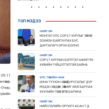
ТОП МЭДЭЭ
НИЙГЭМ
МОНГОЛ УЛС СОР17 ХУРЛЫГ ЗӨВХӨН
ЗОХИОН БАЙГУУЛАХ БУС
ДАРГАЛАГЧ ОРОН БОЛНО
НИЙГЭМ
COP17 ХУРЛЫН БЭЛТГЭЛ АЖИЛ 90
ХУВИЙН ГҮЙЦЭТГЭЛТЭЙ БАЙНА
 09.11
УЛС ТӨРИЙН НАМ
төмөр,
ИЗНН ТҮҮХЭН ХӨШӨӨ ДУРСГАЛЫГ ДУР
МЭДЭН ХӨНДӨЖ ЗӨӨХИЙГ ХЯЗГААРЛАХ
-Очир,
ХУУЛИЙН ТӨСӨЛ ӨРГӨН БАРИНА
хувийн
НИЙГЭМ
НИЙСЛЭЛИЙН ОРЛОГЧ АСАН Т.Д