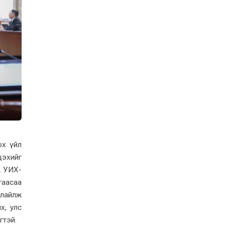
ох үйл
цэхийг
. УИХ-
ргаасаа
нлайлж
х, улс
эгтэй.