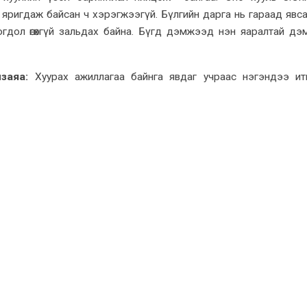
яригдаж байсан ч хэрэгжээгүй. Бүлгийн дарга нь гараад явса
огдол өгөхгүй зальдах байна. Бүгд дэмжээд нэн яаралтай д
нзаяа:
Хуурах ажиллагаа байнга явдаг учраас нэгэндээ ит