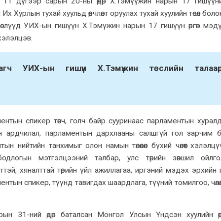
11 дүгээр сарын 20-ны өдөр Х.Тэмүүжин нарын 17 гишүүний
 Хурлын тухай хуульд өөрчлөлт оруулах тухай хуулийн төсөл боло
 төслүүд УИХ-ын гишүүн Х.Тэмүжин нарын 17 гишүүн өргөн мэд
хэлэлцэв.
агч УИХ-ын гишүүн Х.Тэмүүжин төслийн талаа
аментын спикер төвч, голч байр сууринаас парламентын хурал
н ардчилал, парламентын дархлааны салшгүй гол зарчим 
ын нийтийн танхимыг олон намын төлөөлөл бүхий чөлөөт хэлэлцү
 бодлогын мэтгэлцээний талбар, улс төрийн зөвшил ойлг
тэй, хяналттай төрийн үйл ажиллагаа, иргэний мэдэх эрхийн 
нтын спикер, түүнд тавигдах шаардлага, түүний томилгоо, чөлөөл
н 31-ний өдөр баталсан Монгол Улсын Үндсэн хуулийн өөрчл