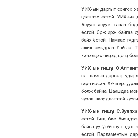
УИХ-ын даргыг сонгох хэ
цэгцлэх ёстой. УИХ-ын да
Асуулт асууж, санал бод
ёстой. Орж ирж байгаа х
байх ёстой. Намаас түдг
ажил амьдрал байгаа. Т
хэлэлцэх явцад цогц бол
УИХ-ын гишүүн О.Алтанг
нэг намын даргаар удирду
гарч ирсэн. Хүчээр, уура
болж байна. Цаашдаа монг
чухал шаардлагатай хуулий
УИХ-ын гишүүн С.Зулпха
ёстой. Бид бие биендээ
байна уу үгүй юу гэдэг 
ёстой. Парламентын дарг