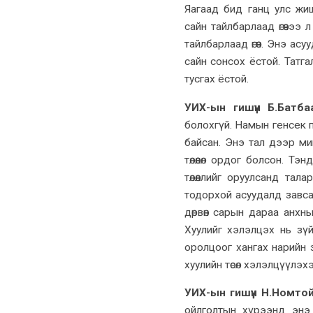
Яагаад бид ганц улс жи
сайн тайлбарлаад өгөөчээ
тайлбарлаад өгөөч. Энэ а
сайн сонсох ёстой. Татг
тусгах ёстой.
УИХ-ын гишүүн Б.Батба
болохгүй. Намын генсек 
байсан. Энэ тал дээр ми
төлөөлөл ордог болсон. 
төлөөллийг оруулсанд т
тодорхой асуудалд завсар
дөрвөн сарын дараа анхн
Хуулийг хэлэлцэх нь зү
оролцоог хангах нарийн
хуулийн төсөл хэлэлцүүлэ
УИХ-ын гишүүн Н.Номто
ойлголтын хүрээнд энэ