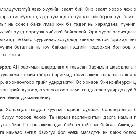
лэлцүүлэггүй явах хуулийн заалт бий. Энэ заалт хэзээ яаж 
рга гишүүддээ, ард түмэндээ хүлээн зөвшөөрөгдсөн хүн байх 
лыг нь сонсч байж ямар хүн бэ гэдэг нь харагдана. Үүнийг
уулийг хүнд зориулж хийхгүй байгаасай. Эрх үүрэг хариуцлаг
элзээд төв байр сууринаас асуудалд хандах ёстой. Эргээд эн
үүний баталгаа нь юу байхын гэдгийг тодорхой болгоод х
гох ёстой.
эрэл:
АН зарчмын шаардлага л тавьсан. Зарчмын шаардлага 
улахгүй гэсний төлөө эрх баригчид төрийн ажил гацаалаа гэж э
ар, өс хонзонгоор төрийг удирдахгүй. Өс хонзон Эхнэрийн урхи 
ол төрийг хүчээр, өс хонзонгоор намч хандлагаар удирдахгүй 
н төслийг дэмжиж өгнө үү.
р:
Хэлэлцэх явцдаа хуулийг нарийн судалж, боловсронгуй 
 буруу тохоод яахав. Та нарын парламентын дарга намын 
чухал биш. Гол нь ажилладаг байх ёстой гэж байгаа. Ажилда
а намаас ангид байхгүй бол нөлөөлж магадгүй нь байж болох