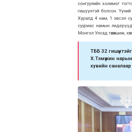
сонгуулийн холимог тог
гишүүнтэй болсон. Үүни
Хуралд 4 нам, 1 эвсэл с
сууриас намын лидерүүд
Монгол Улсад төлөвшиж, 
ТББ 32 гишүүнтэй
Х.Тэмүүжин нары
хувийн саналаа