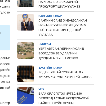
 өргөн
НАРТ ХОЛБОГДОХ ХЭРГИЙГ
н хамт
ПРОКУРОРТ ШИЛЖҮҮЛЖЭЭ
үүлсэн
ЗАСГИЙН ГАЗАР
САНГИЙН САЙД З.МЭНДСАЙХАН
НҮБ-ЫН СУУРИН ЗОХИЦУУЛАГЧ
НОЁН ЯАП ВАН ХИЕРДЭНТЭЙ
р
УУЛЗЛАА
НИЙГЭМ
ҮЕРТ АВТСАН, ҮЕРИЙН УСАНД
БООГДСОН 82 УДААГИЙН
дааныг
ДУУДЛАГА ОБЕГ-Т ИРЖЭЭ
болсон
ЗАСГИЙН ГАЗАР
үлгийн
ХЗДХЯ: 30 БАЙГУУЛЛАГЫН 83
олцлын
ДҮРЭМ, ЖУРМЫГ ХҮЧИНГҮЙ БОЛГОВ
гол эх
өлттэй
УИХ
БАГА ОРЛОГОТОЙ ИРГЭДИЙН
ОРЛОГОД ТАТВАР НОГДУУЛАХГҮЙ
өлтөөр
БАЙХ ЭРХ ЗҮЙН ОРЧНЫГ