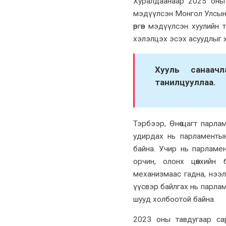
Хуралдаанаар 2025 оны 
мэдүүлсэн Монгол Улсын Их
өргөн мэдүүлсэн хуулийн
хэлэлцэх эсэх асуудлыг 
Хууль санаачл
танилцууллаа.
Тэрбээр, Өнөө цагт парл
удирдах нь парламенты
байна. Учир нь парламент
орчин, олонх цөөнхийн
механизмаас гадна, нээлт
үүсвэр байлгах нь парламе
шууд холбоотой байна.
2023 оны тавдугаар сары