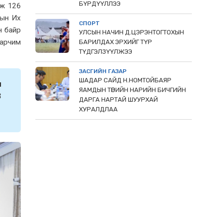
БҮРДҮҮЛЛЭЭ
аж 126
сын Их
СПОРТ
н байр
УЛСЫН НАЧИН Д.ЦЭРЭНТОГТОХЫН
зарчим
БАРИЛДАХ ЭРХИЙГ ТҮР
ТҮДГЭЛЗҮҮЛЖЭЭ
ЗАСГИЙН ГАЗАР
ШАДАР САЙД Н.НОМТОЙБАЯР
н
ЯАМДЫН ТӨРИЙН НАРИЙН БИЧГИЙН
3
ДАРГА НАРТАЙ ШУУРХАЙ
ХУРАЛДЛАА