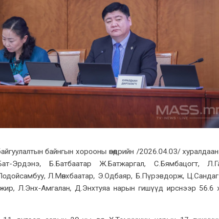
айгуулалтын байнгын хорооны өнөөдрийн /2026.04.03/ хуралдаан
ат-Эрдэнэ, Б.Батбаатар Ж.Батжаргал, С.Бямбацогт, Л.Ган
Лодойсамбуу, Л.Мөнхбаатар, Э.Одбаяр, Б.Пүрэвдорж, Ц.Сандаг
ижир, Л.Энх-Амгалан, Д.Энхтуяа нарын гишүүд ирснээр 56.6 