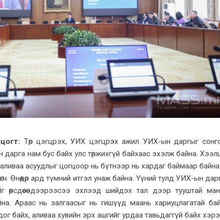
цогт:
Төр цэгцрэх, УИХ цэгцрэх ажил УИХ-ын даргыг сонг
дарга нам бус байх улс төржихгүй байхаас эхэлж байна. Хээл
аливаа асуудлыг цогцоор нь бүтнээр нь хардаг баймаар байна
лөгч. Өнөөдөр ард түмний итгэл унаж байна. Үүний тулд УИХ-ын да
ийг өөрсдөөсөө дээрээсээ эхлээд шийдэх тал дээр тууштай ма
на. Араас нь залгаасыг нь гишүүд маань хариуцлагатай бай
ддог байх, аливаа хувийн эрх ашгийг урдаа тавьдаггүй байх хэр