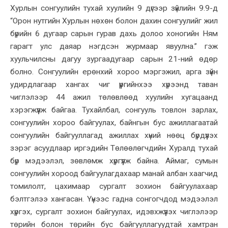
Хурлын сонгуулийн тухай хуулийн 9 дүгээр зүйлийн 9.9-д
“Орон нутгийн Хурлын нөхөн болон дахин сонгуулийг жил
бүрийн 6 дугаар сарын гурав дахь долоо хоногийн Ням
гарагт улс даяар нэгдсэн журмаар явуулна.” гэж
хуульчилсны дагуу зургаадугаар сарын 21-ний өдөр
болно. Сонгуулийн ерөнхий хороо мэргэжил, арга зүйн
удирдлагаар хангах чиг үүргийнхээ хүрээнд таван
чиглэлээр 44 ажил төлөвлөөд хуулийн хугацаанд
хэрэгжүүлж байгаа. Тухайлбал, сонгууль товлон зарлах,
сонгуулийн хороо байгуулах, байнгын бус ажиллагаатай
сонгуулийн байгууллагад ажиллах хүний нөөц бүрдүүлэх
зэрэг асуудлаар иргэдийн Төлөөлөгчдийн Хуралд тухай
бүр мэдээлэл, зөвлөмж хүргүүлж байна. Аймаг, сумын
сонгуулийн хороод байгуулагдахаар манай албан хаагчид
томилолт, цахимаар сургалт зохион байгуулахаар
бэлтгэлээ хангасан. Үүнээс гадна сонгогчдод мэдээлэл
хүргэх, сургалт зохион байгуулах, идэвхжүүлэх чиглэлээр
төрийн болон төрийн бус байгууллагуудтай хамтран