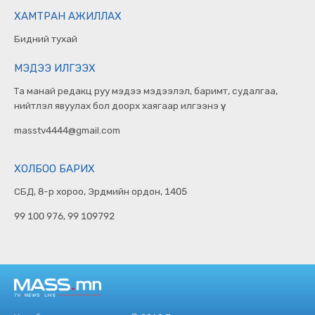
ХАМТРАН АЖИЛЛАХ
Бидний тухай
МЭДЭЭ ИЛГЭЭХ
Та манай редакц руу мэдээ мэдээлэл, баримт, судалгаа,
нийтлэл явуулах бол доорх хаягаар илгээнэ үү.
masstv4444@gmail.com
ХОЛБОО БАРИХ
СБД, 8-р хороо, Эрдмийн ордон, 1405
99 100 976, 99 109792