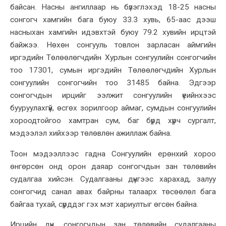
байсан. Насны ангиллаар нь бүлэглэхэд 18-25 насны
сонгогч хамгийн бага буюу 33.3 хувь, 65-аас дээш
насныхан хамгийн идэвхтэй буюу 79.2 хувийн ирцтэй
байжээ. Нөхөн сонгууль товлон зарласан аймгийн
иргэдийн Төлөөлөгчдийн Хурлын сонгуулийн сонгогчийн
тоо 17301, сумын иргэдийн Төлөөлөгчдийн Хурлын
сонгуулийн сонгогчийн тоо 31485 байна. Эдгээр
сонгогчдын ирцийг ээлжит сонгуулийн үеийнхээс
бууруулахгүй, өсгөх зорилгоор аймаг, сумдын сонгуулийн
хороодтойгоо хамтран сум, баг бүрд хүрч сургалт,
мэдээлэл хийхээр төлөвлөн ажиллаж байна.
Тоон мэдээллээс гадна Сонгуулийн ерөнхий хороо
өнгөрсөн онд орон даяар сонгогчдын зан төлөвийн
судалгаа хийсэн. Судалгааны дүнгээс харахад, залуу
сонгогчид санал авах байрны талаарх төсөөлөл бага
байгаа тухай, сүрддэг гэх мэт хариултыг өгсөн байна.
Ирцийн дүн, сонгогчдын зан төлөвийн судалгааны