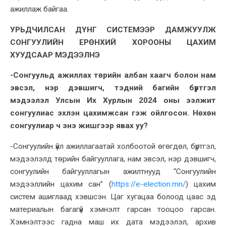
ажиллаж байгаа.
УРЬДЧИЛСАН ДҮНГ СИСТЕМЭЭР ДАМЖУУЛЖ
СОНГУУЛИЙН ЕРӨНХИЙ ХОРООНЫ ЦАХИМ
ХУУДСААР МЭДЭЭЛНЭ
-Сонгуульд ажиллах төрийн албан хаагч болон нам
эвсэл, нэр дэвшигч, тэдний багийн бүртгэл
мэдээлэл Улсын Их Хурлын 2024 оны ээлжит
сонгуулиас эхлэн цахимжсан гэж ойлгосон. Нөхөн
сонгуулиар ч энэ жишгээр явах уу?
-Сонгуулийн үйл ажиллагаатай холбоотой өгөгдөл, бүртгэл,
мэдээлэлд төрийн байгууллага, нам эвсэл, нэр дэвшигч,
сонгуулийн байгууллагын ажилтнууд “Сонгуулийн
мэдээллийн цахим сан” (
https://e-election.mn/
) цахим
систем ашиглаад хэвшсэн. Цаг хугацаа болоод цаас эд
материалын багагүй хэмнэлт гарсан тооцоо гарсан.
Хэмнэлтээс гадна маш их дата мэдээлэл, архив