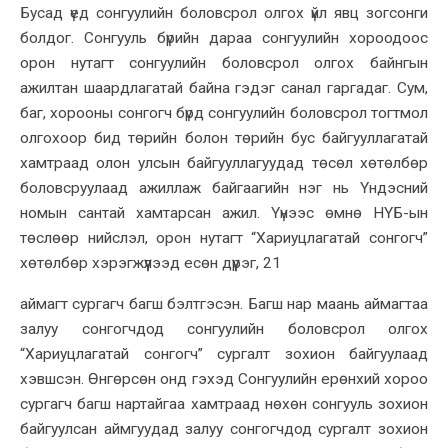
Бусад үед сонгуулийн боловсрол олгох үйл явц зогсонги
болдог. Сонгууль бүрийн дараа сонгуулийн хороодоос
орон нутагт сонгуулийн боловсрол олгох байнгын
ажилтан шаардлагатай байна гэдэг санал гаргадаг. Сум,
баг, хорооны сонгогч бүрд сонгуулийн боловсрол тогтмол
олгохоор бид төрийн болон төрийн бус байгууллагатай
хамтраад олон улсын байгууллагуудад төсөл хөтөлбөр
боловсруулаад ажиллаж байгаагийн нэг нь Үндэсний
номын сантай хамтарсан ажил. Үүнээс өмнө НҮБ-ын
төслөөр нийслэл, орон нутагт “Хариуцлагатай сонгогч”
хөтөлбөр хэрэгжүүлээд есөн дүүрэг, 21
аймагт сургагч багш бэлтгэсэн. Багш нар маань аймагтаа
залуу сонгогчдод сонгуулийн боловсрол олгох
“Хариуцлагатай сонгогч” сургалт зохион байгуулаад
хэвшсэн. Өнгөрсөн онд гэхэд Сонгуулийн ерөнхий хороо
сургагч багш нартайгаа хамтраад нөхөн сонгууль зохион
байгуулсан аймгуудад залуу сонгогчдод сургалт зохион