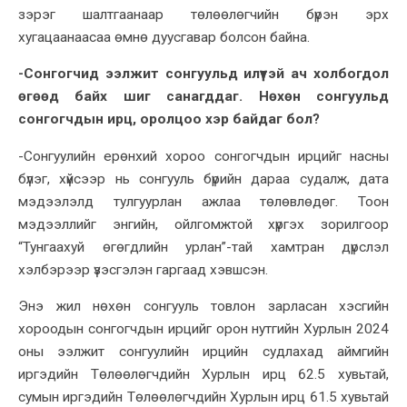
зэрэг шалтгаанаар төлөөлөгчийн бүрэн эрх
хугацаанаасаа өмнө дуусгавар болсон байна.
-Сонгогчид ээлжит сонгуульд илүүтэй ач холбогдол
өгөөд байх шиг санагддаг. Нөхөн сонгуульд
сонгогчдын ирц, оролцоо хэр байдаг бол?
-Сонгуулийн ерөнхий хороо сонгогчдын ирцийг насны
бүлэг, хүйсээр нь сонгууль бүрийн дараа судалж, дата
мэдээлэлд тулгуурлан ажлаа төлөвлөдөг. Тоон
мэдээллийг энгийн, ойлгомжтой хүргэх зорилгоор
“Тунгаахуй өгөгдлийн урлан”-тай хамтран дүрслэл
хэлбэрээр үзэсгэлэн гаргаад хэвшсэн.
Энэ жил нөхөн сонгууль товлон зарласан хэсгийн
хороодын сонгогчдын ирцийг орон нутгийн Хурлын 2024
оны ээлжит сонгуулийн ирцийн судлахад аймгийн
иргэдийн Төлөөлөгчдийн Хурлын ирц 62.5 хувьтай,
сумын иргэдийн Төлөөлөгчдийн Хурлын ирц 61.5 хувьтай