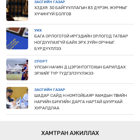
ЗАСГИЙН ГАЗАР
ХЗДХЯ: 30 БАЙГУУЛЛАГЫН 83 ДҮРЭМ, ЖУРМЫГ
ХҮЧИНГҮЙ БОЛГОВ
УИХ
БАГА ОРЛОГОТОЙ ИРГЭДИЙН ОРЛОГОД ТАТВАР
НОГДУУЛАХГҮЙ БАЙХ ЭРХ ЗҮЙН ОРЧНЫГ
БҮРДҮҮЛЛЭЭ
СПОРТ
УЛСЫН НАЧИН Д.ЦЭРЭНТОГТОХЫН БАРИЛДАХ
ЭРХИЙГ ТҮР ТҮДГЭЛЗҮҮЛЖЭЭ
ЗАСГИЙН ГАЗАР
ШАДАР САЙД Н.НОМТОЙБАЯР ЯАМДЫН ТӨРИЙН
НАРИЙН БИЧГИЙН ДАРГА НАРТАЙ ШУУРХАЙ
ХУРАЛДЛАА
ХАМТРАН АЖИЛЛАХ