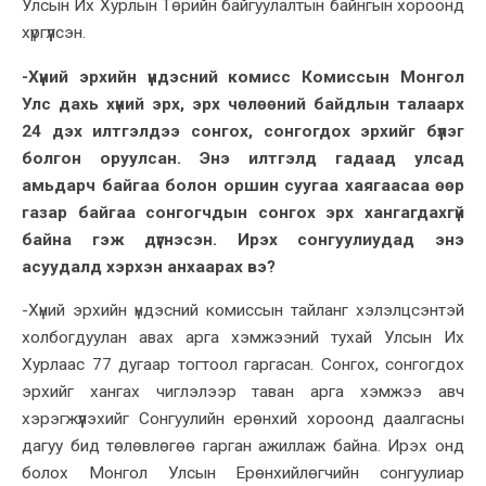
Улсын Их Хурлын Төрийн байгуулалтын байнгын хороонд
хүргүүлсэн.
-Хүний эрхийн үндэсний комисс Комиссын Монгол
Улс дахь хүний эрх, эрх чөлөөний байдлын талаарх
24 дэх илтгэлдээ сонгох, сонгогдох эрхийг бүлэг
болгон оруулсан. Энэ илтгэлд гадаад улсад
амьдарч байгаа болон оршин суугаа хаягаасаа өөр
газар байгаа сонгогчдын сонгох эрх хангагдахгүй
байна гэж дүгнэсэн. Ирэх сонгуулиудад энэ
асуудалд хэрхэн анхаарах вэ?
-Хүний эрхийн үндэсний комиссын тайланг хэлэлцсэнтэй
холбогдуулан авах арга хэмжээний тухай Улсын Их
Хурлаас 77 дугаар тогтоол гаргасан. Сонгох, сонгогдох
эрхийг хангах чиглэлээр таван арга хэмжээ авч
хэрэгжүүлэхийг Сонгуулийн ерөнхий хороонд даалгасны
дагуу бид төлөвлөгөө гарган ажиллаж байна. Ирэх онд
болох Монгол Улсын Ерөнхийлөгчийн сонгуулиар