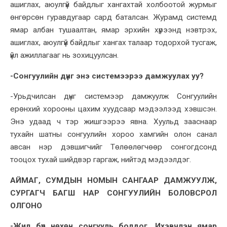
ашиглах, аюулгүй байдлыг хангахтай холбоотой журмыг
өнгөрсөн гуравдугаар сард баталсан. Журамд системд
ямар албан тушаалтан, ямар эрхийн хүрээнд нэвтрэх,
ашиглах, аюулгүй байдлыг хангах талаар тодорхой тусгаж,
үйл ажиллагааг нь зохицуулсан.
-Сонгуулийн дүнг энэ системээрээ дамжуулах уу?
-Урьдчилсан дүнг системээр дамжуулж Сонгуулийн
ерөнхий хорооны цахим хуудсаар мэдээлээд хэвшсэн.
Энэ удаад ч тэр жишгээрээ явна. Хуульд зааснаар
тухайн шатны сонгуулийн хороо хамгийн олон санал
авсан нэр дэвшигчийг Төлөөлөгчөөр сонгогдсонд
тооцох тухай шийдвэр гаргаж, нийтэд мэдээлдэг.
АЙМАГ, СУМДЫН НОМЫН САНГААР ДАМЖУУЛЖ,
СУРГАГЧ БАГШ НАР СОНГУУЛИЙН БОЛОВСРОЛ
ОЛГОНО
-Жил бүр нөхөн сонгууль болдог. Ихэвчлэн ямар