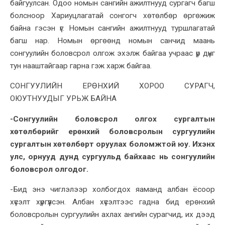
байгуулсан. Одоо номын сангийн ажилтнууд сургагч багш
болсноор Хариуцлагатай сонгогч хөтөлбөр өргөжиж
байна гэсэн үг. Номын сангийн ажилтнууд туршлагатай
багш нар. Номын өргөөнд номын санчид маань
сонгуулийн боловсрол олгож эхэлж байгаа учраас үр дүнг
тун нааштайгаар гарна гэж харж байгаа.
СОНГУУЛИЙН ЕРӨНХИЙ ХОРОО СУРАГЧ,
ОЮУТНУУДЫГ УРЬЖ БАЙНА
-Сонгуулийн боловсрол олгох сургалтын
хөтөлбөрийг ерөнхий боловсролын сургуулийн
сургалтын хөтөлбөрт оруулах боломжтой юу. Ихэнх
улс, орнууд дунд сургуульд байхаас нь сонгуулийн
боловсрол олгодог.
-Бид энэ чиглэлээр холбогдох яаманд албан ёсоор
хүсэлт хүргүүлсэн. Албан хүсэлтээс гадна бид ерөнхий
боловсролын сургуулийн ахлах ангийн сурагчид, их дээд