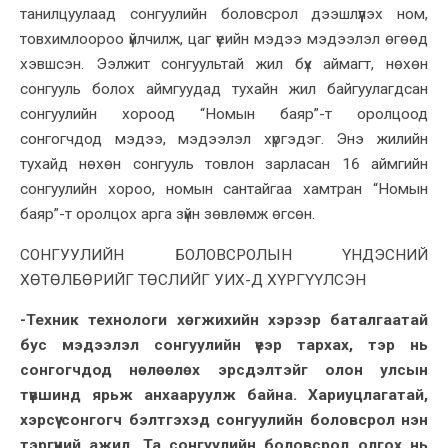
танилцуулаад сонгуулийн боловсрол дээшлүүлэх ном,
товхимлоороо үйлчилж, цаг үеийн мэдээ мэдээлэл өгөөд
хэвшсэн. Ээлжит сонгуультай жил бүх аймагт, нөхөн
сонгууль болох аймгуудад тухайн жил байгуулагдсан
сонгуулийн хороод “Номын баяр”-т оролцоод
сонгогчдод мэдээ, мэдээлэл хүргэдэг. Энэ жилийн
тухайд нөхөн сонгууль товлон зарласан 16 аймгийн
сонгуулийн хороо, номын сантайгаа хамтран “Номын
баяр”-т оролцох арга зүйн зөвлөмж өгсөн.
СОНГУУЛИЙН БОЛОВСРОЛЫН ҮНДЭСНИЙ
ХӨТӨЛБӨРИЙГ ТӨСЛИЙГ УИХ-Д ХҮРГҮҮЛСЭН
-Техник технологи хөгжихийн хэрээр баталгаатай
бус мэдээлэл сонгуулийн үеэр тархах, тэр нь
сонгогчдод нөлөөлөх эрсдэлтэйг олон улсын
түвшинд ярьж анхааруулж байна. Хариуцлагатай,
хэрсүү сонгогч бэлтгэхэд сонгуулийн боловсрол нэн
тэргүүний ажил. Та сонгуулийн боловсрол олгох нь