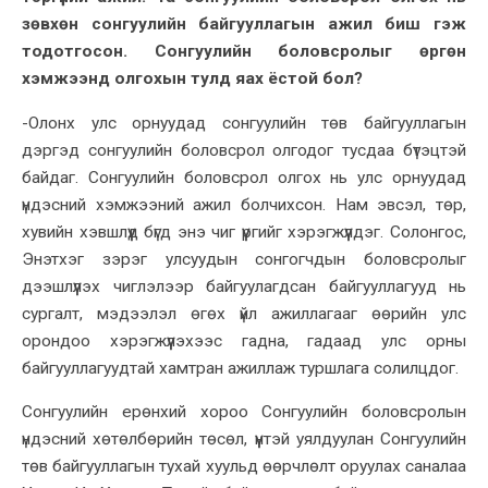
зөвхөн сонгуулийн байгууллагын ажил биш гэж
тодотгосон. Сонгуулийн боловсролыг өргөн
хэмжээнд олгохын тулд яах ёстой бол?
-Олонх улс орнуудад сонгуулийн төв байгууллагын
дэргэд сонгуулийн боловсрол олгодог тусдаа бүтэцтэй
байдаг. Сонгуулийн боловсрол олгох нь улс орнуудад
үндэсний хэмжээний ажил болчихсон. Нам эвсэл, төр,
хувийн хэвшлүүд бүгд энэ чиг үүргийг хэрэгжүүлдэг. Солонгос,
Энэтхэг зэрэг улсуудын сонгогчдын боловсролыг
дээшлүүлэх чиглэлээр байгуулагдсан байгууллагууд нь
сургалт, мэдээлэл өгөх үйл ажиллагааг өөрийн улс
орондоо хэрэгжүүлэхээс гадна, гадаад улс орны
байгууллагуудтай хамтран ажиллаж туршлага солилцдог.
Сонгуулийн ерөнхий хороо Сонгуулийн боловсролын
үндэсний хөтөлбөрийн төсөл, үүнтэй уялдуулан Сонгуулийн
төв байгууллагын тухай хуульд өөрчлөлт оруулах саналаа