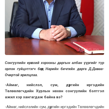
Сонгуулийн ерөнхий хорооны даргын албан үүргийг түр
орлон гүйцэтгэгч бөгөөд Нарийн бичгийн дарга Д.Даваа-
Очиртой ярилцлаа.
-Аймаг, нийслэл, сум, дүүргийн иргэдийн
Төлөөлөгчдийн Хурлын нөхөн сонгуулийн бэлтгэл
ажил хэр хангагдаж байна вэ?
-Аймаг, нийслэлийн сум, дүүргийн иргэдийн Төлөөлөгчдийн