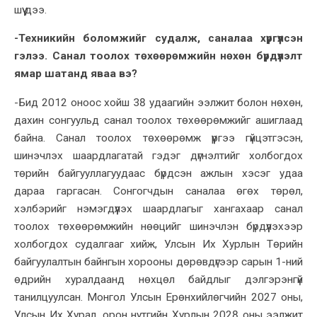
шүү дээ.
-Техникийн боломжийг судалж, саналаа хүргүүлсэн
гэлээ. Санал тоолох төхөөрөмжийн нөхөн бүрдүүлэлт
ямар шатанд яваа вэ?
-Бид 2012 оноос хойш 38 удаагийн ээлжит болон нөхөн,
дахин сонгуульд санал тоолох төхөөрөмжийг ашиглаад
байна. Санал тоолох төхөөрөмж үүргээ гүйцэтгэсэн,
шинэчлэх шаардлагатай гэдэг дүгнэлтийг холбогдох
төрийн байгууллагуудаас бүрдсэн ажлын хэсэг удаа
дараа гаргасан. Сонгогчдын саналаа өгөх төрөл,
хэлбэрийг нэмэгдүүлэх шаардлагыг хангахаар санал
тоолох төхөөрөмжийн нөөцийг шинэчлэн бүрдүүлэхээр
холбогдох судалгааг хийж, Улсын Их Хурлын Төрийн
байгуулалтын байнгын хорооны дөрөвдүгээр сарын 1-ний
өдрийн хуралдаанд нөхцөл байдлыг дэлгэрэнгүй
танилцуулсан. Монгол Улсын Ерөнхийлөгчийн 2027 оны,
Улсын Их Хурал, орон нутгийн Хурлын 2028 оны ээлжит