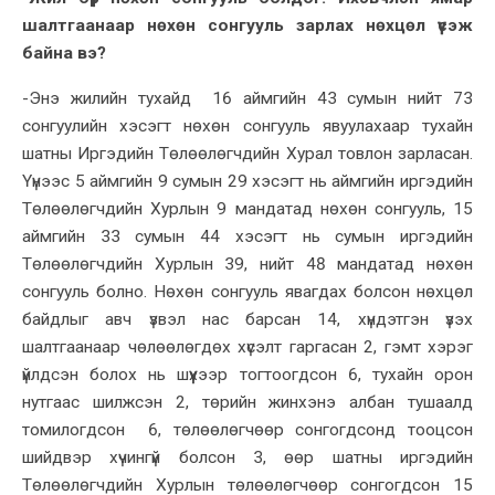
шалтгаанаар нөхөн сонгууль зарлах нөхцөл үүсэж
байна вэ?
-Энэ жилийн тухайд 16 аймгийн 43 сумын нийт 73
сонгуулийн хэсэгт нөхөн сонгууль явуулахаар тухайн
шатны Иргэдийн Төлөөлөгчдийн Хурал товлон зарласан.
Үүнээс 5 аймгийн 9 сумын 29 хэсэгт нь аймгийн иргэдийн
Төлөөлөгчдийн Хурлын 9 мандатад нөхөн сонгууль, 15
аймгийн 33 сумын 44 хэсэгт нь сумын иргэдийн
Төлөөлөгчдийн Хурлын 39, нийт 48 мандатад нөхөн
сонгууль болно. Нөхөн сонгууль явагдах болсон нөхцөл
байдлыг авч үзвэл нас барсан 14, хүндэтгэн үзэх
шалтгаанаар чөлөөлөгдөх хүсэлт гаргасан 2, гэмт хэрэг
үйлдсэн болох нь шүүхээр тогтоогдсон 6, тухайн орон
нутгаас шилжсэн 2, төрийн жинхэнэ албан тушаалд
томилогдсон 6, төлөөлөгчөөр сонгогдсонд тооцсон
шийдвэр хүчингүй болсон 3, өөр шатны иргэдийн
Төлөөлөгчдийн Хурлын төлөөлөгчөөр сонгогдсон 15