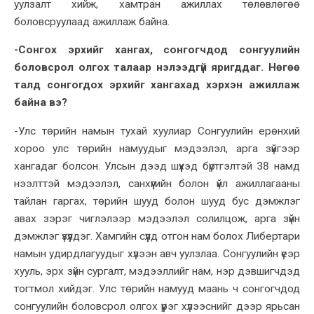
уулзалт хийж, хамтран ажиллах төлөвлөгөө
боловсруулаад ажиллаж байна.
-Сонгох эрхийг хангах, сонгогчдод сонгуулийн
боловсрол олгох талаар нэлээдгүй яригддаг. Нөгөө
талд сонгогдох эрхийг хангахад хэрхэн ажиллаж
байна вэ?
-Улс төрийн намын тухай хуулиар Сонгуулийн ерөнхий
хороо улс төрийн намуудыг мэдээлэл, арга зүйгээр
хангадаг болсон. Улсын дээд шүүхэд бүртгэлтэй 38 намд
нээлттэй мэдээлэл, санхүүгийн болон үйл ажиллагааны
тайлан гаргах, төрийн шууд болон шууд бус дэмжлэг
авах зэрэг чиглэлээр мэдээлэл солилцож, арга зүйн
дэмжлэг үзүүлдэг. Хамгийн сүүлд отгон нам болох Либертари
намын удирдлагуудыг хүлээн авч уулзлаа. Сонгуулийн үеэр
хууль, эрх зүйн сургалт, мэдээллийг нам, нэр дэвшигчдэд
тогтмол хийдэг. Улс төрийн намууд маань ч сонгогчдод
сонгуулийн боловсрол олгох үүрэг хүлээснийг дээр ярьсан