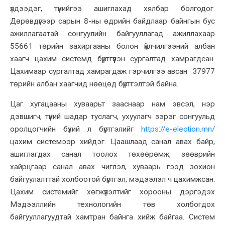
үлдээдэг, түүнийгээ ашиглахад хялбар болгодог.
Дөрөвдүгээр сарын 8-ны өдрийн байдлаар байнгын бус
ажиллагаатай сонгуулийн байгууллагад ажиллахаар
55661 төрийн захиргааны болон үйлчилгээний албан
хаагч цахим системд бүртгүүлэн сургалтад хамрагдсан.
Цахимаар сургалтад хамрагдаж гэрчилгээ авсан 37977
төрийн албан хаагчид нөөцөд бүртгэлтэй байна.
Цаг хугацааны хуваарьт зааснаар нам эвсэл, нэр
дэвшигч, түүний шадар туслагч, ухуулагч зэрэг сонгуульд
оролцогчийн бүхий л бүртгэлийг
https://e-election.mn/
цахим системээр хийдэг. Цаашлаад санал авах байр,
ашиглагдах санал тоолох төхөөрөмж, зөөврийн
хайрцгаар санал авах чиглэл, хуваарь гээд зохион
байгуулалттай холбоотой бүртгэл, мэдээлэл ч цахимжсан.
Цахим системийг хөгжүүлэлтийг хорооны дэргэдэх
Мэдээллийн технологийн төв холбогдох
байгууллагуудтай хамтран байнга хийж байгаа. Систем