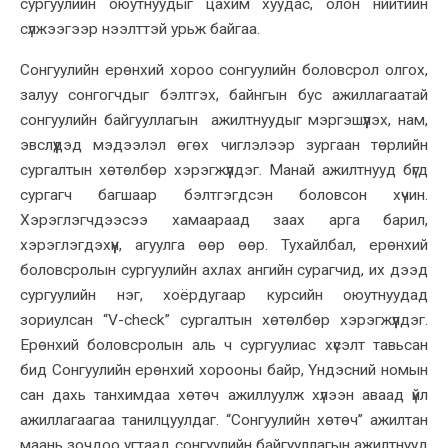
сургуулийн оюутнуудыг цахим хуудас, олон нийтийн
сүлжээгээр нээлттэй урьж байгаа.
Сонгуулийн ерөнхий хороо сонгуулийн боловсрол олгох,
залуу сонгогчдыг бэлтгэх, байнгын бус ажиллагаатай
сонгуулийн байгууллагын ажилтнуудыг мэргэшүүлэх, нам,
эвслүүдэд мэдээлэл өгөх чиглэлээр зургаан төрлийн
сургалтын хөтөлбөр хэрэгжүүлдэг. Манай ажилтнууд бүгд
сургагч багшаар бэлтгэгдсэн боловсон хүчин.
Хэрэглэгчдээсээ хамаараад заах арга барил,
хэрэглэгдэхүүн, агуулга өөр өөр. Тухайлбал, ерөнхий
боловсролын сургуулийн ахлах ангийн сурагчид, их дээд
сургуулийн нэг, хоёрдугаар курсийн оюутнуудад
зориулсан “V-check” сургалтын хөтөлбөр хэрэгжүүлдэг.
Ерөнхий боловсролын аль ч сургуулиас хүсэлт тавьсан
бид Сонгуулийн ерөнхий хорооны байр, Үндэсний номын
сан дахь танхимдаа хөтөч ажиллуулж хүлээн аваад үйл
ажиллагаагаа танилцуулдаг. “Сонгуулийн хөтөч” ажилтан
маань зочдоо угтаад сонгуулийн байгууллагын ажилтнууд