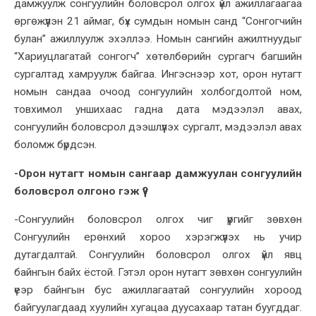
дамжуулж сонгуулийн боловсрол олгох үйл ажиллагаагаа
өргөжүүлэн 21 аймаг, бүх сумдын номын санд “Сонгогчийн
булан” ажиллуулж эхэллээ. Номын сангийн ажилтнуудыг
“Хариуцлагатай сонгогч” хөтөлбөрийн сургагч багшийн
сургалтад хамруулж байгаа. Ингэснээр хот, орон нутагт
номын сандаа очоод сонгуулийн холбогдолтой ном,
товхимол уншихаас гадна дата мэдээлэл авах,
сонгуулийн боловсрол дээшлүүлэх сургалт, мэдээлэл авах
боломж бүрдсэн.
-Орон нутагт номын сангаар дамжуулан сонгуулийн
боловсрол олгоно гэж үү?
-Сонгуулийн боловсрол олгох чиг үүргийг зөвхөн
Сонгуулийн ерөнхий хороо хэрэгжүүлэх нь учир
дутагдалтай. Сонгуулийн боловсрол олгох үйл явц
байнгын байх ёстой. Гэтэл орон нутагт зөвхөн сонгуулийн
үеэр байнгын бус ажиллагаатай сонгуулийн хороод
байгуулагдаад хуулийн хугацаа дуусахаар татан буугддаг.