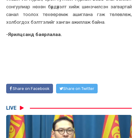
сонгуулиар нөхөн бүрдүүлэлт хийж шинэчилсэн загвартай
санал тоолох төхөөрөмж ашиглана гэж төлөвлөж,
холбогдох бэлтгэлийг ханган ажиллаж байна.
-Ярилцсанд баярлалаа.
Share on Facebook
Share on Twitter
LIVE