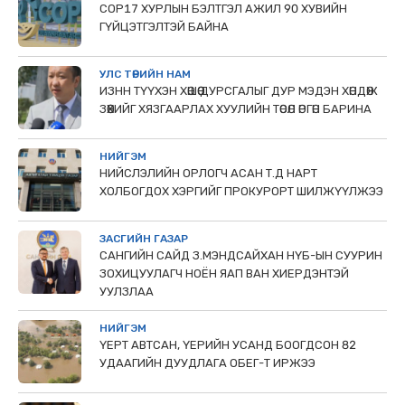
COP17 ХУРЛЫН БЭЛТГЭЛ АЖИЛ 90 ХУВИЙН
ГҮЙЦЭТГЭЛТЭЙ БАЙНА
УЛС ТӨРИЙН НАМ
ИЗНН ТҮҮХЭН ХӨШӨӨ ДУРСГАЛЫГ ДУР МЭДЭН ХӨНДӨЖ
ЗӨӨХИЙГ ХЯЗГААРЛАХ ХУУЛИЙН ТӨСӨЛ ӨРГӨН БАРИНА
НИЙГЭМ
НИЙСЛЭЛИЙН ОРЛОГЧ АСАН Т.Д НАРТ
ХОЛБОГДОХ ХЭРГИЙГ ПРОКУРОРТ ШИЛЖҮҮЛЖЭЭ
ЗАСГИЙН ГАЗАР
САНГИЙН САЙД З.МЭНДСАЙХАН НҮБ-ЫН СУУРИН
ЗОХИЦУУЛАГЧ НОЁН ЯАП ВАН ХИЕРДЭНТЭЙ
УУЛЗЛАА
НИЙГЭМ
ҮЕРТ АВТСАН, ҮЕРИЙН УСАНД БООГДСОН 82
УДААГИЙН ДУУДЛАГА ОБЕГ-Т ИРЖЭЭ