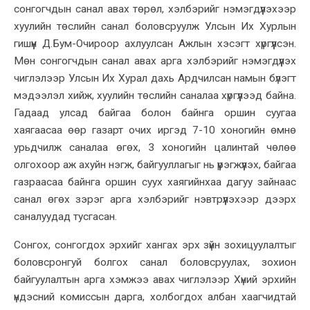
сонгогчдын санал авах төрөл, хэлбэрийг нэмэгдүүлэхээр
хуулийн төслийн санал боловсруулж Улсын Их Хурлын
гишүүн Д.Бум-Очироор ахлуулсан Ажлын хэсэгт хүргүүлсэн.
Мөн сонгогчдын санал авах арга хэлбэрийг нэмэгдүүлэх
чиглэлээр Улсын Их Хурал дахь Ардчилсан намын бүлэгт
мэдээлэл хийж, хуулийн төслийн саналаа хүргүүлээд байна.
Гадаад улсад байгаа болон байнга оршин суугаа
хаягаасаа өөр газарт очих иргэд 7-10 хоногийн өмнө
урьдчилж саналаа өгөх, 3 хоногийн цалинтай чөлөө
олгохоор аж ахуйн нэгж, байгууллагыг нь үүрэгжүүлэх, байгаа
газраасаа байнга оршин суух хаягийнхаа дагуу зайнаас
санал өгөх зэрэг арга хэлбэрийг нэвтрүүлэхээр дээрх
саналуудад тусгасан.
Сонгох, сонгогдох эрхийг хангах эрх зүйн зохицуулалтыг
боловсронгуй болгох санал боловсруулах, зохион
байгуулалтын арга хэмжээ авах чиглэлээр Хүний эрхийн
үндэсний комиссын дарга, холбогдох албан хаагчидтай