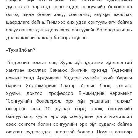
дүгнэлтээс харахад сонгогчдод сонгуулийн боловсрол
олгох, шинэ болон залуу сонгогчид илүү хүрч ажиллах
шаардлага байна. Тиймээс анх удаа сонгууль өгч байгаа
залуу сонгогчдыг идэвхжүүлэх, сонгуулийн боловсролыг нь
дээшлүүлэх чиглэлээр багагүй эхлүүлсэн.
-Тухайлбал?
-Үндэсний номын сан, Хууль зүйн үндэсний хүрээлэнтэй
хамтран ажиллах Санамж бичгийн хүрээнд Үндэсний
номын санд Ардчилсан Үндсэн хуулийн эхийг баригч
баригч, Хөдөлмөрийн баатар, Ардын багш, Гавьяат
хуульч, доктор, профессор Б.Чимидийн нэрэмжит
“Сонгуулийн боловсрол, эрх зүйн уншлагын танхим”
өнгөрсөн оны 10 дугаар сард нээж, сонгуулийн
байгууллага, хууль эрх зүй, сонгуулийн дата мэдээлэл
авах сонгогч болон сонгуулийн эрх зүйг судалж байгаа
оюутан, судлаачдад нээлттэй болсон. Номын сангаар