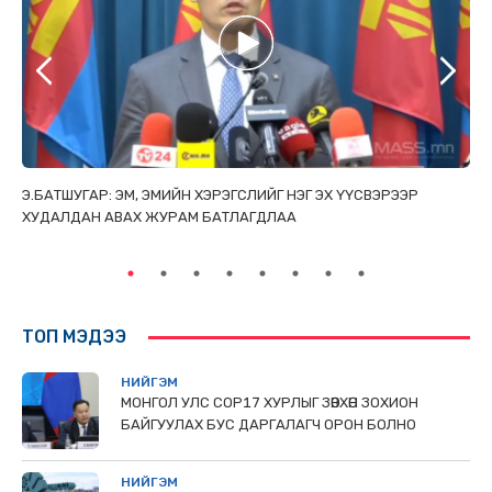
ТАЙ
Э.БАТШУГАР: ЭМ, ЭМИЙН ХЭРЭГСЛИЙГ НЭГ ЭХ ҮҮСВЭРЭЭР
С.
ХУДАЛДАН АВАХ ЖУРАМ БАТЛАГДЛАА
НИ
ТӨ
ТОП МЭДЭЭ
НИЙГЭМ
МОНГОЛ УЛС СОР17 ХУРЛЫГ ЗӨВХӨН ЗОХИОН
БАЙГУУЛАХ БУС ДАРГАЛАГЧ ОРОН БОЛНО
НИЙГЭМ