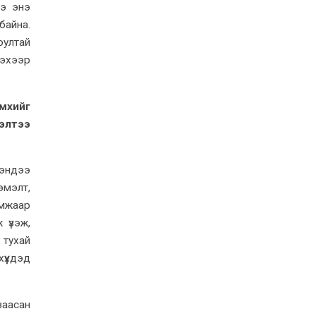
ээ энэ
байна.
юултай
нэхээр
мхийг
элтээ
 мэндээ
эмэлт,
амжаар
 үзэж,
 тухай
үүхдэд
заасан