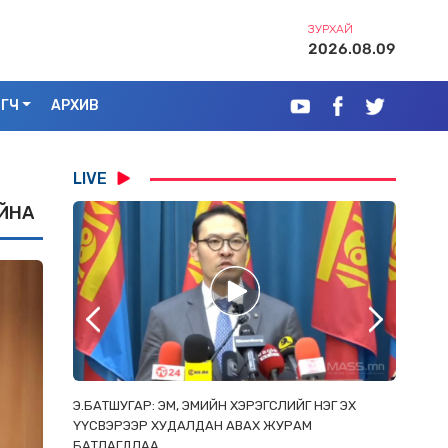
ЗУРХАЙ
2026.08.09
ЭГЧ
АРХИВ
LIVE
ЙНА
РААС
Э.БАТШУГАР: ЭМ, ЭМИЙН ХЭРЭГСЛИЙГ НЭГ ЭХ
С.АМАР
ОРЛОСОН
ҮҮСВЭРЭЭР ХУДАЛДАН АВАХ ЖУРАМ
ИРГЭД, 
БАТЛАГДЛАА
ЗОРИУЛ