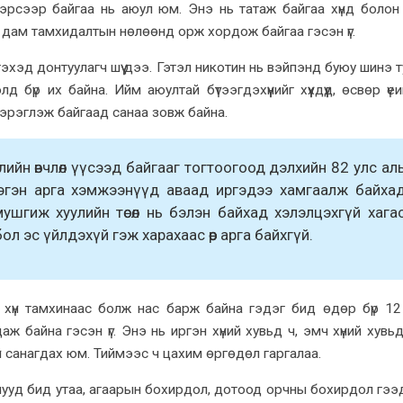
эрсээр байгаа нь аюул юм. Энэ нь татаж байгаа хүнд болон
нд дам тамхидалтын нөлөөнд орж хордож байгаа гэсэн үг.
эхэд донтуулагч шүү дээ. Гэтэл никотин нь вэйпэнд буюу шинэ 
бүр их байна. Ийм аюултай бүтээгдэхүүнийг хүүхдүүд, өсвөр үеи
хэрэглэж байгаад санаа зовж байна.
ийн өвчлөл үүсээд байгааг тогтоогоод дэлхийн 82 улс ал
эгэн арга хэмжээнүүд аваад иргэдээ хамгаалж байха
ушгиж хуулийн төсөл нь бэлэн байхад хэлэлцэхгүй хага
ол эс үйлдэхүй гэж харахаас өөр арга байхгүй.
х хүн тамхинаас болж нас барж байна гэдэг бид өдөр бүр 12 
ж байна гэсэн үг. Энэ нь иргэн хүний хувьд ч, эмч хүний хувьд
й санагдах юм. Тиймээс ч цахим өргөдөл гаргалаа.
чууд бид утаа, агаарын бохирдол, дотоод орчны бохирдол гээ