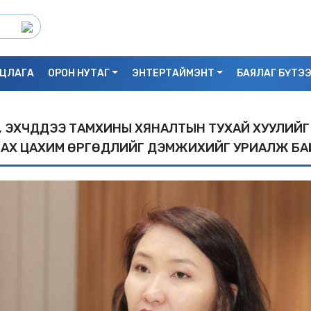
ЦЛАГА
ОРОН НУТАГ
ЭНТЕРТАЙМЭНТ
БАЯЛАГ БҮТЭ
, ЭХЧҮҮДДЭЭ ТАМХИНЫ ХЯНАЛТЫН ТУХАЙ ХУУЛИЙГ
ЛАХ ЦАХИМ ӨРГӨДЛИЙГ ДЭМЖИХИЙГ УРИАЛЖ БА
С.БАЯРБИЛЭГ: ДРАГОН ТӨВИЙН 3 ДАВХ
УНАСАН 25 НАСТАЙ ЭМЭГТЭЙ АМИА Х
БАЙЖ БОЛЗОШГҮЙ