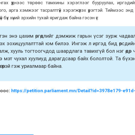
ангах үүднээс төрөөс тамхины хэрэглээг бууруулах, иргэдийн
о, арга хэмжээг тасралтгүй хэрэгжүүлэх үүрэгтэй. Тиймээс энд
үй бүх хүний эрхийн тухай яригдаж байна гэсэн үг.
гэн энэ цахим өргөдлийг дэмжиж гарын үсэг зурж чадва
х зохицуулалттай юм билээ. Ингэж л иргэд бид өөрсдий
лж, хууль тогтоогчдод шаардлага тавихгүй бол нэг өдөр 
нэ мэт чухал хуулиуд дарагдсаар байх бололтой. Та бүхэ
гөөрэй гэж уриалмаар байна.
боос
:
https://petition.parliament.mn/Detail?id=3978e179-e91d