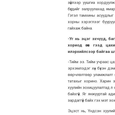
зүйлээр уушгиа хордуул
бүгдийг залруулахад яма
Гэтэл тамхины асуудлыг 
хорны хэрэглээг бууруу
гайхаж байна.
-Уг нь эцэг эхчүүд, ба
хориод өгөөч гээд ц
илэрхийлсээр байгаа ш
-Тийм ээ. Тийм учраас цах
эрхэмлэдэг хүн бүхэн дэ
өөрчлөлтөөр уламжлалт я
татахыг хорино. Харин э
хуулийн зохицуулалтад л о
байхгүй. Яг янжууртай ад
зардаггүй байх гэх мэт зох
Эцэст нь, Үндсэн хуулий