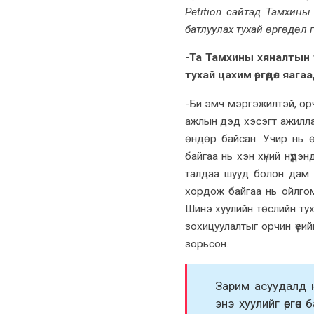
Petition сайтад Тамхин
батлуулах тухай өргөдөл г
-Та Тамхины хяналтын т
тухай цахим өргөдөл яага
-Би эмч мэргэжилтэй, орч
ажлын дэд хэсэгт ажиллаж
өндөр байсан. Учир нь 
байгаа нь хэн хүний нүдэн
талдаа шууд болон дам та
хордож байгаа нь ойлгом
Шинэ хуулийн төслийн туха
зохицуулалтыг орчин үеий
зорьсон.
Зарим асуудалд 
энэ хуулийг өргө