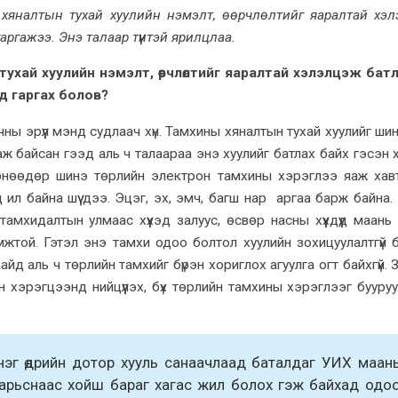
ы хяналтын тухай хуулийн нэмэлт, өөрчлөлтийг яаралтай хэ
аргажээ. Энэ талаар түүнтэй ярилцлаа.
ухай хуулийн нэмэлт, өөрчлөлтийг яаралтай хэлэлцэж бат
ад гаргах болов?
ны эрүүл мэнд судлаач хүн. Тамхины хяналтын тухай хуулийг ши
 байсан гээд аль ч талаараа энэ хуулийг батлах байх гэсэн х
өнөөдөр шинэ төрлийн электрон тамхины хэрэглээ яаж хав
д ил байна шүү дээ. Эцэг, эх, эмч, багш нар аргаа барж байна.
мхидалтын улмаас хүүхэд залуус, өсвөр насны хүүхдүүд маань
жтой. Гэтэл энэ тамхи одоо болтол хуулийн зохицуулалтгүй б
йд аль ч төрлийн тамхийг бүрэн хориглох агуулга огт байхгүй. 
н хэрэгцээнд нийцүүлэх, бүх төрлийн тамхины хэрэглээг бууру
нэг өдрийн дотор хууль санаачлаад баталдаг УИХ маан
н барьснаас хойш бараг хагас жил болох гэж байхад одо