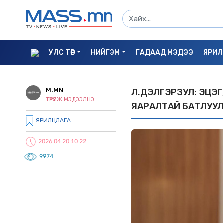
УЛС ТӨР
НИЙГЭМ
ГАДААД МЭДЭЭ
ЯРИЛ
M.MN
Л.ДЭЛГЭРЗУЛ: ЭЦЭГ
ТҮРҮҮЛЖ МЭДЭЭЛНЭ
ЯАРАЛТАЙ БАТЛУУ
ЯРИЛЦЛАГА
2026.04.20 10:22
9974