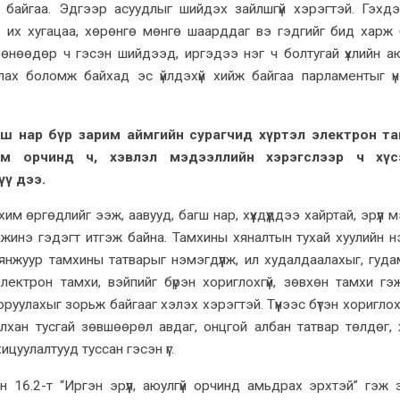
ж байгаа. Эдгээр асуудлыг шийдэх зайлшгүй хэрэгтэй. Гэхд
р их хугацаа, хөрөнгө мөнгө шаарддаг вэ гэдгийг бид харж 
өнөөдөр ч гэсэн шийдээд, иргэдээ нэг ч болтугай үхлийн а
лах боломж байхад эс үйлдэхүй хийж байгаа парламентыг ү
гш нар
бүр зарим аймгийн сурагчид хүртэл
электрон та
ахим орчинд ч, хэвлэл мэдээллийн хэрэгслээр ч хүс
үү дээ.
им өргөдлийг ээж, аавууд, багш нар, хүүхдүүддээ хайртай, эрүүл
мжинэ гэдэгт итгэж байна. Тамхины хяналтын тухай хуулийн н
нжуур тамхины татварыг нэмэгдүүлж, ил худалдаалахыг, гуд
лектрон тамхи, вэйпийг бүрэн хориглохгүй, зөвхөн тамхи гэж
руулахыг зорьж байгааг хэлэх хэрэгтэй. Түүнээс бүтэн хориглох
илхан тусгай зөвшөөрөл авдаг, онцгой албан татвар төлдөг, х
ицуулалтууд туссан гэсэн үг.
н 16.2-т “Иргэн эрүүл, аюулгүй орчинд амьдрах эрхтэй” гэж 