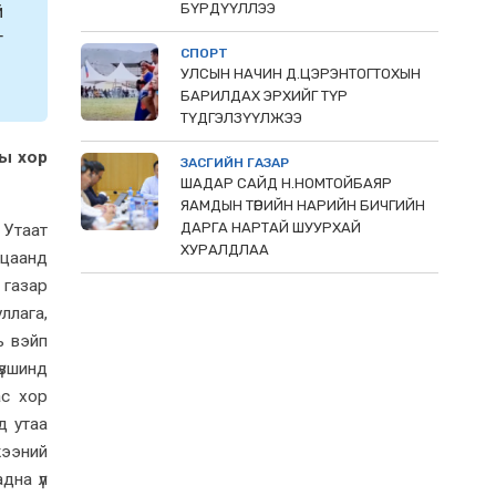
й
БҮРДҮҮЛЛЭЭ
г
СПОРТ
УЛСЫН НАЧИН Д.ЦЭРЭНТОГТОХЫН
БАРИЛДАХ ЭРХИЙГ ТҮР
ТҮДГЭЛЗҮҮЛЖЭЭ
ы хор
ЗАСГИЙН ГАЗАР
ШАДАР САЙД Н.НОМТОЙБАЯР
ЯАМДЫН ТӨРИЙН НАРИЙН БИЧГИЙН
ДАРГА НАРТАЙ ШУУРХАЙ
 Утаат
ХУРАЛДЛАА
ацаанд
 газар
уллага,
ь вэйп
түвшинд
ас хор
д утаа
жээний
дна үл