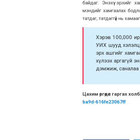
байдаг. Энэхүү эрхийг х
мэндийг хамгаалах бодлог
татдаг, татдаггүй нь хамааг
Хэрэв 100,000 ир
УИХ шууд хэлэлцэ
эрх ашгийг хамгаа
хүлээх аргагүй э
дэмжиж, саналаа ө
Цахим өргөдөл гаргах хол
ba9d-616fe23067ff