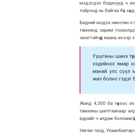
мэдэгдэх бодисууд ч ил
тойронд нь байгаа бүх хү
Бидний мэдэх никотин л г
тамхинд зарим тохиолдолд 
эмэгтэйчүүд маань ихээр 
Уушгины шинэ төрл
хэдийнээ ямар н
манай улс сүүл м
жил болно гэдэг б
Жилд 4,300 ба түүнээс и
тамхины шалтгаанаар алда
өдрийг ч алдаж боломжгү
Нөгөө талд, Улаанбаатар