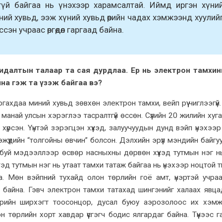
гүй байгаа нь үнэхээр харамсалтай. Иймд иргэн хүни
ний хувьд, ээж хүний хувьд өөрийн чадах хэмжээнд хуулий
эн учраас өргөдөл гаргаад байна.
далтын талаар та сая дурдлаа. Ер нь электрон тамхин
йна гэж та үзэж байгаа вэ?
гахдаа миний хувьд зөвхөн электрон тамхи, вейп рүү чиглээгүй.
манай улсын хэрэглээ тасралтгүй өссөн. Сүүлийн 20 жилийн хуг
хүрсэн. Үүнтэй зэрэгцэн хүүхэд, залуучуудын дунд вэйп үнэхээр
ээжүүдийн “толгойны өвчин” болсон. Дэлхийн эрүүл мэндийн байгу
 буй мэдээллээр өсвөр насныхны дөрвөн хүүхэд тутмын нэг н
үхэд тутмын нэг нь утаат тамхи татаж байгаа нь үнэхээр ноцтой 
а. Мөн вэйпний тухайд олон төрлийн гоё амт, үнэртэй учра
од байна. Гэвч электрон тамхи татахад шингэнийг халаах явца
рийн ширхэгт тоосонцор, дусал буюу аэрозолоос их хэм
төрлийн хорт хавдар үүсгэгч бодис ялгардаг байна. Түүнээс га