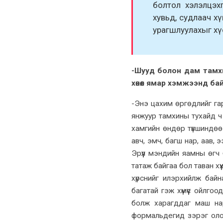
болтол хэлэлцэх
хувьд, судлаач хү
урагшлуулахыг хүсс
-Шууд болон дам тамхи
хөнөөл ямар хэмжээнд ба
-Энэ цахим өргөдлийг гар
янжуур тамхины тухайд ч 
хамгийн өндөр түвшиндөө 
авч, эмч, багш нар, аав, 
Эрүүл мэндийн яамны өгч
татаж байгаа бол таван хү
хүрснийг илэрхийлж байн
багатай гэж хүмүүс ойлго
болж харагддаг маш на
формальдегид зэрэг олон 