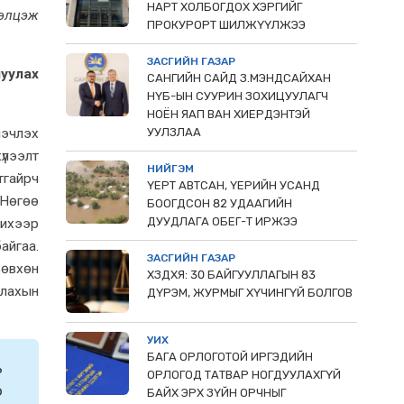
НАРТ ХОЛБОГДОХ ХЭРГИЙГ
лэлцэж
ПРОКУРОРТ ШИЛЖҮҮЛЖЭЭ
ЗАСГИЙН ГАЗАР
луулах
САНГИЙН САЙД З.МЭНДСАЙХАН
НҮБ-ЫН СУУРИН ЗОХИЦУУЛАГЧ
НОЁН ЯАП ВАН ХИЕРДЭНТЭЙ
нэчлэх
УУЛЗЛАА
үлээлт
НИЙГЭМ
тгайрч
ҮЕРТ АВТСАН, ҮЕРИЙН УСАНД
 Нөгөө
БООГДСОН 82 УДААГИЙН
ДУУДЛАГА ОБЕГ-Т ИРЖЭЭ
 ихээр
айгаа.
ЗАСГИЙН ГАЗАР
Зөвхөн
ХЗДХЯ: 30 БАЙГУУЛЛАГЫН 83
улахын
ДҮРЭМ, ЖУРМЫГ ХҮЧИНГҮЙ БОЛГОВ
УИХ
БАГА ОРЛОГОТОЙ ИРГЭДИЙН
ь
ОРЛОГОД ТАТВАР НОГДУУЛАХГҮЙ
о
БАЙХ ЭРХ ЗҮЙН ОРЧНЫГ