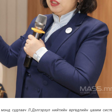
үл мэнд судлаач Л.Дэлгэрзул нийтийн өргөдлийн цахим сист