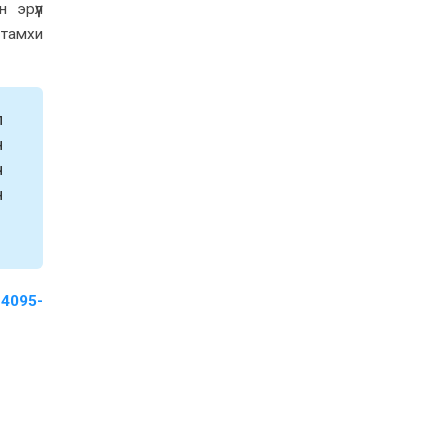
 эрүүл
 тамхи
л
н
ч
н
-4095-