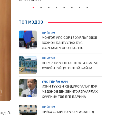
ТОП МЭДЭЭ
НИЙГЭМ
МОНГОЛ УЛС СОР17 ХУРЛЫГ ЗӨВХӨН
ЗОХИОН БАЙГУУЛАХ БУС
ДАРГАЛАГЧ ОРОН БОЛНО
НИЙГЭМ
COP17 ХУРЛЫН БЭЛТГЭЛ АЖИЛ 90
ХУВИЙН ГҮЙЦЭТГЭЛТЭЙ БАЙНА
УЛС ТӨРИЙН НАМ
ИЗНН ТҮҮХЭН ХӨШӨӨ ДУРСГАЛЫГ ДУР
МЭДЭН ХӨНДӨЖ ЗӨӨХИЙГ ХЯЗГААРЛАХ
ХУУЛИЙН ТӨСӨЛ ӨРГӨН БАРИНА
НИЙГЭМ
НИЙСЛЭЛИЙН ОРЛОГЧ АСАН Т.Д
емд D-