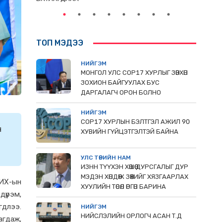
ТОП МЭДЭЭ
НИЙГЭМ
МОНГОЛ УЛС СОР17 ХУРЛЫГ ЗӨВХӨН
ЗОХИОН БАЙГУУЛАХ БУС
ДАРГАЛАГЧ ОРОН БОЛНО
НИЙГЭМ
COP17 ХУРЛЫН БЭЛТГЭЛ АЖИЛ 90
н
ХУВИЙН ГҮЙЦЭТГЭЛТЭЙ БАЙНА
УЛС ТӨРИЙН НАМ
ИЗНН ТҮҮХЭН ХӨШӨӨ ДУРСГАЛЫГ ДУР
МЭДЭН ХӨНДӨЖ ЗӨӨХИЙГ ХЯЗГААРЛАХ
УИХ-ын
ХУУЛИЙН ТӨСӨЛ ӨРГӨН БАРИНА
дүрэм,
гдлээ.
НИЙГЭМ
НИЙСЛЭЛИЙН ОРЛОГЧ АСАН Т.Д
тагдаж,