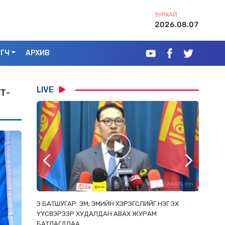
ЗУРХАЙ
2026.08.07
ЭГЧ
АРХИВ
LIVE
Т-
РААС
Э.БАТШУГАР: ЭМ, ЭМИЙН ХЭРЭГСЛИЙГ НЭГ ЭХ
С.АМАР
ОРЛОСОН
ҮҮСВЭРЭЭР ХУДАЛДАН АВАХ ЖУРАМ
ИРГЭД, 
БАТЛАГДЛАА
ЗОРИУЛ