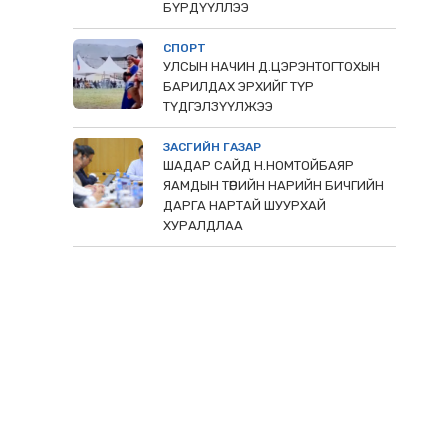
БҮРДҮҮЛЛЭЭ
СПОРТ
УЛСЫН НАЧИН Д.ЦЭРЭНТОГТОХЫН
БАРИЛДАХ ЭРХИЙГ ТҮР
ТҮДГЭЛЗҮҮЛЖЭЭ
ЗАСГИЙН ГАЗАР
ШАДАР САЙД Н.НОМТОЙБАЯР
ЯАМДЫН ТӨРИЙН НАРИЙН БИЧГИЙН
ДАРГА НАРТАЙ ШУУРХАЙ
ХУРАЛДЛАА