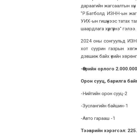
дараагийн жагсаалтын хү
"Р.Батболд ИЗНН-ын жагс
УИХ-ын гишүүнээс татах та
шаардлага хүргүүлнэ" гэлээ.
2024 оны сонгуульд ИЗНН
хот суурин газрын хөг
дэвшиж байх үеийн хөрөнг
-Өөрийн орлого 2.000.00
Орон сууц, барилга бай
-Нийтийн орон сууц-2
-Зуслангийн байшин-1
-Авто гарааш -1
Тээврийн хэрэгсэл: 225