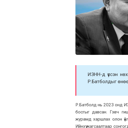
ИЗНН-д үүссэн нө
Р.Батболдыг өнөөд
Р.Батболд нь 2023 онд 
босгыг давсан. Гэвч ги
журамд харшлах олон үй
Ийнхүү жагсаалтаар сонгог