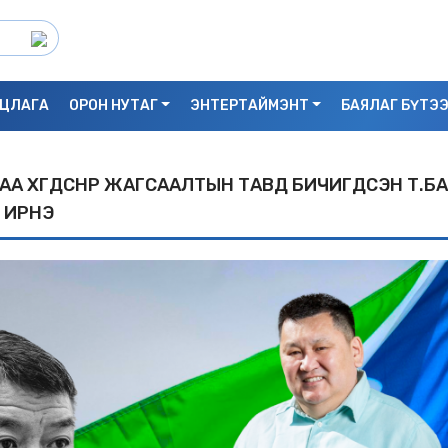
ЦЛАГА
ОРОН НУТАГ
ЭНТЕРТАЙМЭНТ
БАЯЛАГ БҮТЭ
А ХӨӨГДСӨНӨӨР ЖАГСААЛТЫН ТАВД БИЧИГДСЭН Т.БА
 ИРНЭ
С.БАЯРБИЛЭГ: ДРАГОН ТӨВИЙН 3 ДАВХ
УНАСАН 25 НАСТАЙ ЭМЭГТЭЙ АМИА Х
БАЙЖ БОЛЗОШГҮЙ