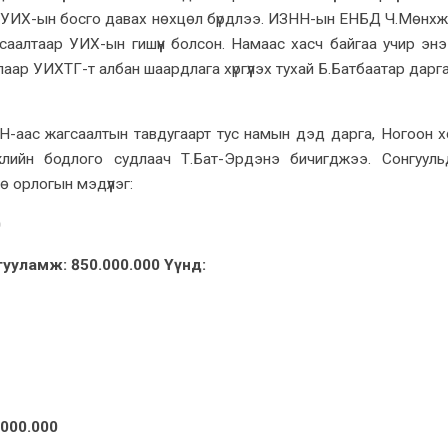
н УИХ-ын босго давах нөхцөл бүрдлээ. ИЗНН-ын ЕНБД Ч.Мөнх
аалтаар УИХ-ын гишүүн болсон. Намаас хасч байгаа учир энэ 
лаар УИХТГ-т албан шаардлага хүргүүлэх тухай Б.Батбаатар дарг
-аас жагсаалтын тавдугаарт тус намын дэд дарга, Ногоон х
жлийн бодлого судлаач Т.Бат-Эрдэнэ бичигджээ. Сонгуул
ө орлогын мэдүүлэг:
0
гууламж: 850.000.000 Үүнд:
.000.000