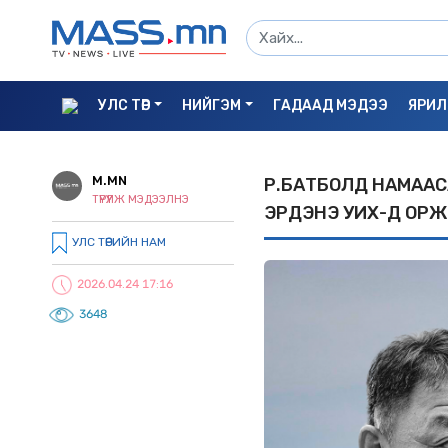
УЛС ТӨР
НИЙГЭМ
ГАДААД МЭДЭЭ
ЯРИЛ
M.MN
Р.БАТБОЛД НАМААСА
ТҮРҮҮЛЖ МЭДЭЭЛНЭ
ЭРДЭНЭ УИХ-Д ОРЖ
УЛС ТӨРИЙН НАМ
2026.04.24 17:16
3648