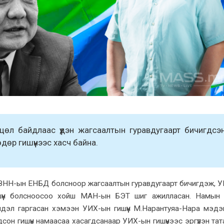
хцөл байдлаас үүдэн жагсаалтын гуравдугаарт бичигдсэ
өр гишүүнээс хасч байна.
ИЗНН-ын ЕНБД болсноор жагсаалтын гуравдугаарт бичигдэж, 
шүүн болсноосоо хойш МАН-ын БЭТ шиг ажилласан. Намын 
лдэл гаргасан хэмээн УИХ-ын гишүүн М.Нарантуяа-Нара мэдэ
дсон гишүүн намаасаа хасагдсанаар УИХ-ын гишүүнээс эргүүлэн та