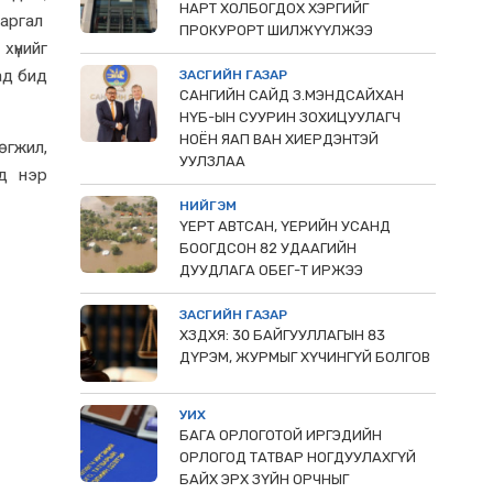
НАРТ ХОЛБОГДОХ ХЭРГИЙГ
жаргал
ПРОКУРОРТ ШИЛЖҮҮЛЖЭЭ
хүнийг
ад бид
ЗАСГИЙН ГАЗАР
САНГИЙН САЙД З.МЭНДСАЙХАН
НҮБ-ЫН СУУРИН ЗОХИЦУУЛАГЧ
НОЁН ЯАП ВАН ХИЕРДЭНТЭЙ
өгжил,
УУЛЗЛАА
ьд нэр
НИЙГЭМ
ҮЕРТ АВТСАН, ҮЕРИЙН УСАНД
БООГДСОН 82 УДААГИЙН
ДУУДЛАГА ОБЕГ-Т ИРЖЭЭ
ЗАСГИЙН ГАЗАР
ХЗДХЯ: 30 БАЙГУУЛЛАГЫН 83
ДҮРЭМ, ЖУРМЫГ ХҮЧИНГҮЙ БОЛГОВ
УИХ
БАГА ОРЛОГОТОЙ ИРГЭДИЙН
ОРЛОГОД ТАТВАР НОГДУУЛАХГҮЙ
БАЙХ ЭРХ ЗҮЙН ОРЧНЫГ