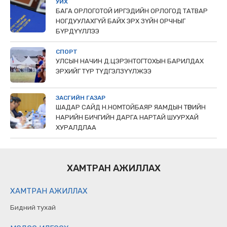
УИХ
БАГА ОРЛОГОТОЙ ИРГЭДИЙН ОРЛОГОД ТАТВАР
НОГДУУЛАХГҮЙ БАЙХ ЭРХ ЗҮЙН ОРЧНЫГ
БҮРДҮҮЛЛЭЭ
СПОРТ
УЛСЫН НАЧИН Д.ЦЭРЭНТОГТОХЫН БАРИЛДАХ
ЭРХИЙГ ТҮР ТҮДГЭЛЗҮҮЛЖЭЭ
ЗАСГИЙН ГАЗАР
ШАДАР САЙД Н.НОМТОЙБАЯР ЯАМДЫН ТӨРИЙН
НАРИЙН БИЧГИЙН ДАРГА НАРТАЙ ШУУРХАЙ
ХУРАЛДЛАА
ХАМТРАН АЖИЛЛАХ
ХАМТРАН АЖИЛЛАХ
Бидний тухай