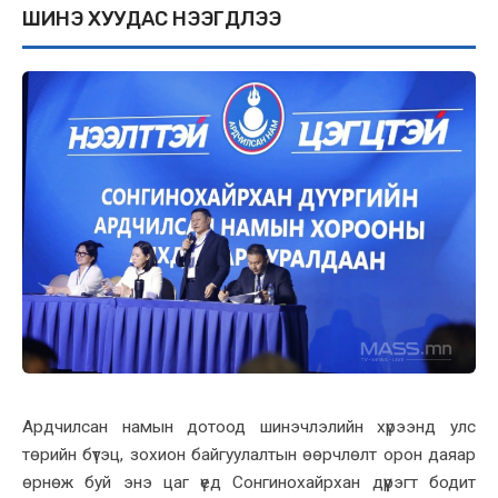
ШИНЭ ХУУДАС НЭЭГДЛЭЭ
Ардчилсан намын дотоод шинэчлэлийн хүрээнд улс
төрийн бүтэц, зохион байгуулалтын өөрчлөлт орон даяар
өрнөж буй энэ цаг үед Сонгинохайрхан дүүрэгт бодит