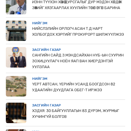
ИЗНН ТҮҮХЭН ХӨШӨӨ ДУРСГАЛЫГ ДУР МЭДЭН ХӨНДӨЖ
ЗӨӨХИЙГ ХЯЗГААРЛАХ ХУУЛИЙН ТӨСӨЛ ӨРГӨН БАРИНА
НИЙГЭМ
НИЙСЛЭЛИЙН ОРЛОГЧ АСАН Т.Д НАРТ
ХОЛБОГДОХ ХЭРГИЙГ ПРОКУРОРТ ШИЛЖҮҮЛЖЭЭ
ЗАСГИЙН ГАЗАР
САНГИЙН САЙД З.МЭНДСАЙХАН НҮБ-ЫН СУУРИН
ЗОХИЦУУЛАГЧ НОЁН ЯАП ВАН ХИЕРДЭНТЭЙ
УУЛЗЛАА
НИЙГЭМ
ҮЕРТ АВТСАН, ҮЕРИЙН УСАНД БООГДСОН 82
УДААГИЙН ДУУДЛАГА ОБЕГ-Т ИРЖЭЭ
ЗАСГИЙН ГАЗАР
ХЗДХЯ: 30 БАЙГУУЛЛАГЫН 83 ДҮРЭМ, ЖУРМЫГ
ХҮЧИНГҮЙ БОЛГОВ