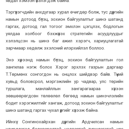
явдал хэмээн үнэлэгдэж байна.
Тэргүүлэгчдийн анхдугаар хурал өчигдөр болж, тус дүүргийн
намын дотоод бүтэц, зохион байгуулалтыг шинэ шатанд
гаргах, дотоод гал тогоог эмхлэн цэгцлэх, бодлогын
уялдаа холбоог бэхжүүлэх стратегийн асуудлуудыг
хэлэлцсэн нь шинэ баг ажил хэрэгч, хариуцлагатай
зарчмаар хөдөлж эхэлсний илэрхийлэл боллоо.
Энэ хүрээнд намын бүтэц, зохион байгуулалтын гол
зангилаа нэгж болох Хэрэг эрхлэх газрын даргаар
Т.Төрмөнх сонгогдон нь онцлох шийдвэр байв. Түүний
хувьд боловсрол, мэргэжлийн ур чадвар, улс төрийн
туршлага, манлайллын зангарагаараа хүлээн
зөвшөөрөгдсөн төлөөлөл бөгөөд намын шинэчлэлийн
бодит хэрэгжилтийг хангаж, дотоод зохион байгуулалтыг
шинэ шатанд гаргах чухал үүргийг хүлээж байна.
Ийнхүү Сонгинохайрхан дүүргийн Ардчилсан намын