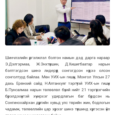
Шинчлэлийн үргэлжлэл болгон намын дэд дарга нараар
Э.Дэлгэрмаа, Ж.Энхтүвшин, Д.Хишигбаатар нарын
бэлтгэгдсэн шинэ лидерүүд сонгогдсон нүдээ олсон
сонголтууд байлаа. Мөн УИХ-ын гишүүн, Монгол Улсын 27
дахь Ерөнхий сайд Н.Алтанхуяг тэргүүтэй УИХ-ын гишүүн
Б.Пунсалмаа нарын төлөөлөл бүхий нийт 21 тэргүүлэгчийн
бүрэлдэхүүнтэй хүчирхэг удирдлагын баг бүрдсэн нь
Сонгинохайрхан дүүргийн хувьд улс төрийн жин, бодлогын
чадамж, төлөөллийн цар хүрээг шинэ түвшинд хүргэсэн үйл