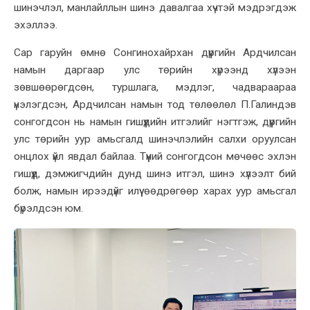
шинэчлэл, манлайллын шинэ давалгаа хүчтэй мэдрэгдэж
эхэллээ.
Сар гаруйн өмнө Сонгинохайрхан дүүргийн Ардчилсан
намын даргаар улс төрийн хүрээнд хүлээн
зөвшөөрөгдсөн, туршлага, мэдлэг, чадвараараа
үнэлэгдсэн, Ардчилсан намын тод төлөөлөл П.Галиндэв
сонгогдсон нь намын гишүүдийн итгэлийг нэгтгэж, дүүргийн
улс төрийн уур амьсгалд шинэчлэлийн салхи оруулсан
онцлох үйл явдал байлаа. Түүний сонгогдсон мөчөөс эхлэн
гишүүд, дэмжигчдийн дунд шинэ итгэл, шинэ хүлээлт бий
болж, намын ирээдүйг илүү өөдрөгөөр харах уур амьсгал
бүрэлдсэн юм.