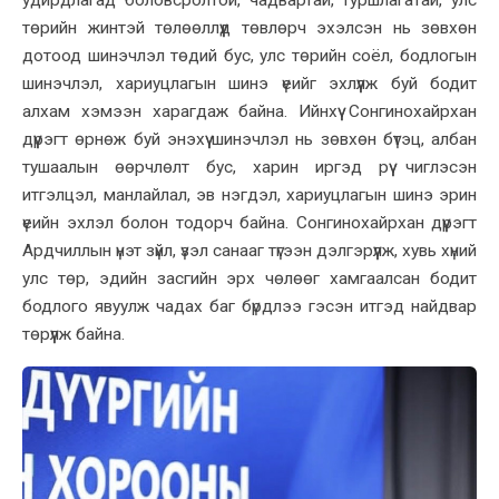
удирдлагад боловсролтой, чадвартай, туршлагатай, улс
төрийн жинтэй төлөөллүүд төвлөрч эхэлсэн нь зөвхөн
дотоод шинэчлэл төдий бус, улс төрийн соёл, бодлогын
шинэчлэл, хариуцлагын шинэ үеийг эхлүүлж буй бодит
алхам хэмээн харагдаж байна. Ийнхүү Сонгинохайрхан
дүүрэгт өрнөж буй энэхүү шинэчлэл нь зөвхөн бүтэц, албан
тушаалын өөрчлөлт бус, харин иргэд рүү чиглэсэн
итгэлцэл, манлайлал, эв нэгдэл, хариуцлагын шинэ эрин
үеийн эхлэл болон тодорч байна. Сонгинохайрхан дүүрэгт
Ардчиллын үнэт зүйл, үзэл санааг түгээн дэлгэрүүлж, хувь хүний
улс төр, эдийн засгийн эрх чөлөөг хамгаалсан бодит
бодлого явуулж чадах баг бүрдлээ гэсэн итгэд найдвар
төрүүлж байна.