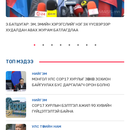
ТАЙ
Э.БАТШУГАР: ЭМ, ЭМИЙН ХЭРЭГСЛИЙГ НЭГ ЭХ ҮҮСВЭРЭЭР
С.
ХУДАЛДАН АВАХ ЖУРАМ БАТЛАГДЛАА
НИ
ТӨ
ТОП МЭДЭЭ
НИЙГЭМ
МОНГОЛ УЛС СОР17 ХУРЛЫГ ЗӨВХӨН ЗОХИОН
БАЙГУУЛАХ БУС ДАРГАЛАГЧ ОРОН БОЛНО
НИЙГЭМ
COP17 ХУРЛЫН БЭЛТГЭЛ АЖИЛ 90 ХУВИЙН
ГҮЙЦЭТГЭЛТЭЙ БАЙНА
УЛС ТӨРИЙН НАМ