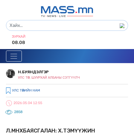
ЗУРХАЙ
08.08
Н.БУЯНДЭЛГЭР
УЛС ТӨР, ШУУРХАЙ АЛБАНЫ СЭТГҮҮЛЧ
УЛС ТӨРИЙН НАМ
2026.05.04 12:55
2858
Л.МӨНХБАЯСГАЛАН: Х.ТЭМҮҮЖИН