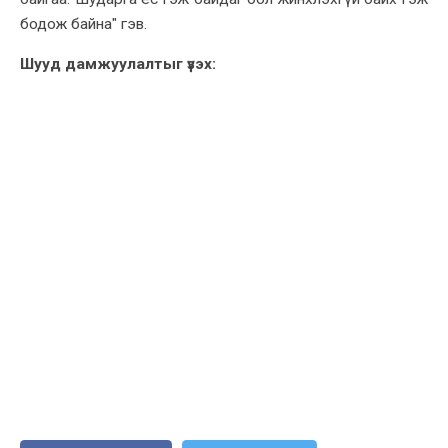
бодож байна" гэв.
Шууд дамжуулалтыг үзэх: