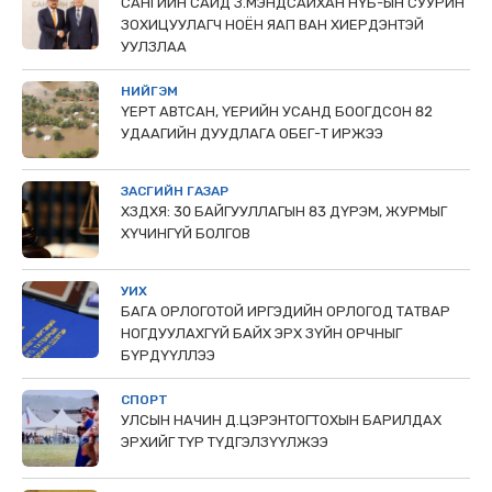
САНГИЙН САЙД З.МЭНДСАЙХАН НҮБ-ЫН СУУРИН
ЗОХИЦУУЛАГЧ НОЁН ЯАП ВАН ХИЕРДЭНТЭЙ
УУЛЗЛАА
НИЙГЭМ
ҮЕРТ АВТСАН, ҮЕРИЙН УСАНД БООГДСОН 82
УДААГИЙН ДУУДЛАГА ОБЕГ-Т ИРЖЭЭ
ЗАСГИЙН ГАЗАР
ХЗДХЯ: 30 БАЙГУУЛЛАГЫН 83 ДҮРЭМ, ЖУРМЫГ
ХҮЧИНГҮЙ БОЛГОВ
УИХ
БАГА ОРЛОГОТОЙ ИРГЭДИЙН ОРЛОГОД ТАТВАР
НОГДУУЛАХГҮЙ БАЙХ ЭРХ ЗҮЙН ОРЧНЫГ
БҮРДҮҮЛЛЭЭ
СПОРТ
УЛСЫН НАЧИН Д.ЦЭРЭНТОГТОХЫН БАРИЛДАХ
ЭРХИЙГ ТҮР ТҮДГЭЛЗҮҮЛЖЭЭ