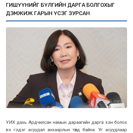
ГИШҮҮНИЙГ БҮЛГИЙН ДАРГА БОЛГОХЫГ
ДЭМЖИЖ ГАРЫН ҮСЭГ ЗУРСАН
УИХ дахь Ардчилсан намын дараагийн дарга хэн болох
вэ гэдэг асуудал анхаарлын төвд байна. Уг асуудлаар