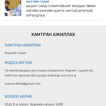
ЗАСГИЙН ГАЗАР
ШАДАР САЙД Н.НОМТОЙБАЯР ЯАМДЫН ТӨРИЙН
НАРИЙН БИЧГИЙН ДАРГА НАРТАЙ ШУУРХАЙ
ХУРАЛДЛАА
ХАМТРАН АЖИЛЛАХ
ХАМТРАН АЖИЛЛАХ
Бидний тухай
МЭДЭЭ ИЛГЭЭХ
Та манай редакц руу мэдээ мэдээлэл, баримт, судалгаа,
нийтлэл явуулах бол доорх хаягаар илгээнэ үү.
masstv4444@gmail.com
ХОЛБОО БАРИХ
СБД, 8-р хороо, Эрдмийн ордон, 1405