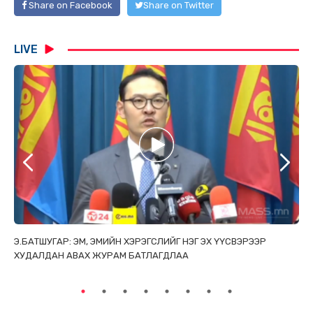
Share on Facebook
Share on Twitter
LIVE
ТАЙ
Э.БАТШУГАР: ЭМ, ЭМИЙН ХЭРЭГСЛИЙГ НЭГ ЭХ ҮҮСВЭРЭЭР
С.
ХУДАЛДАН АВАХ ЖУРАМ БАТЛАГДЛАА
НИ
ТӨ