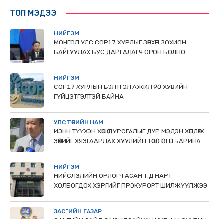
ТОП МЭДЭЭ
НИЙГЭМ
МОНГОЛ УЛС СОР17 ХУРЛЫГ ЗӨВХӨН ЗОХИОН
БАЙГУУЛАХ БУС ДАРГАЛАГЧ ОРОН БОЛНО
НИЙГЭМ
COP17 ХУРЛЫН БЭЛТГЭЛ АЖИЛ 90 ХУВИЙН
ГҮЙЦЭТГЭЛТЭЙ БАЙНА
УЛС ТӨРИЙН НАМ
ИЗНН ТҮҮХЭН ХӨШӨӨ ДУРСГАЛЫГ ДУР МЭДЭН ХӨНДӨЖ
ЗӨӨХИЙГ ХЯЗГААРЛАХ ХУУЛИЙН ТӨСӨЛ ӨРГӨН БАРИНА
НИЙГЭМ
НИЙСЛЭЛИЙН ОРЛОГЧ АСАН Т.Д НАРТ
ХОЛБОГДОХ ХЭРГИЙГ ПРОКУРОРТ ШИЛЖҮҮЛЖЭЭ
ЗАСГИЙН ГАЗАР