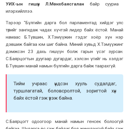
УИХ-ын гишүүн Л.Мөнхбаясгалан
байр сууриа
илэрхийллээ.
Тэрээр "Бүлгийн дарга бол парламентад хийдэг улс
төрийг зангидаж чадах хүчтэй лидер байх ёстой. Манай
намаас Б.Түвшин, Х.Тэмүүжин гэдэг хоёр хүн нэр
дэвшиж байгаа юм шиг байна. Миний хувьд Х.Тэмүүжинг
дэмжсэн 23 дахь гишүүн болж гарын үсэг зурсан.
С.Баярцогтын дуугаар дугардаг, хэлсэн үгийг нь хэлдэг
Б.Түвшин манай намын бүлгийн дарга байж таарахгүй.
Тийм учраас үндсэн хууль судалдаг,
туршлагатай, боловсролтой, зоригтой хүн
байх ёстой гэж үзэж байна.
С.Баярцогт одоогоор манай намын генсек болоогүй
байгаа. Шударга ёс гэж байдаг бол жинхлэхгүй байх гэж