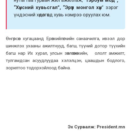
“Хүнсний хувьсгал”, “Эрүүл монгол хүн
” зэрэг
үндэсний хөдөлгөөнд хувь нэмрээ оруулах юм.
Өнгөрсөн хугацаанд Ерөнхийлөгчийн санаачилга, ивээл дор
шинжлэх ухааны ажилтнууд, багш, түүний дотор түүхийн
багш нар Их хурал, улсын зөвлөгөөнөө хийн, ололт амжилт,
тулгамдсан асуудлуудаа хэлэлцэн, цаашдын бодлого,
зорилтоо тодорхойлоод байна.
Эx Сурвалж: President.mn