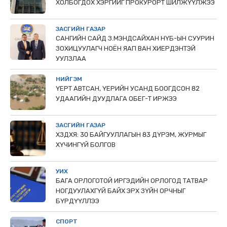
ХОЛБОГДОХ ХЭРГИЙГ ПРОКУРОРТ ШИЛЖҮҮЛЖЭЭ
ЗАСГИЙН ГАЗАР
САНГИЙН САЙД З.МЭНДСАЙХАН НҮБ-ЫН СУУРИН
ЗОХИЦУУЛАГЧ НОЁН ЯАП ВАН ХИЕРДЭНТЭЙ
УУЛЗЛАА
НИЙГЭМ
ҮЕРТ АВТСАН, ҮЕРИЙН УСАНД БООГДСОН 82
УДААГИЙН ДУУДЛАГА ОБЕГ-Т ИРЖЭЭ
ЗАСГИЙН ГАЗАР
ХЗДХЯ: 30 БАЙГУУЛЛАГЫН 83 ДҮРЭМ, ЖУРМЫГ
ХҮЧИНГҮЙ БОЛГОВ
УИХ
БАГА ОРЛОГОТОЙ ИРГЭДИЙН ОРЛОГОД ТАТВАР
НОГДУУЛАХГҮЙ БАЙХ ЭРХ ЗҮЙН ОРЧНЫГ
БҮРДҮҮЛЛЭЭ
СПОРТ