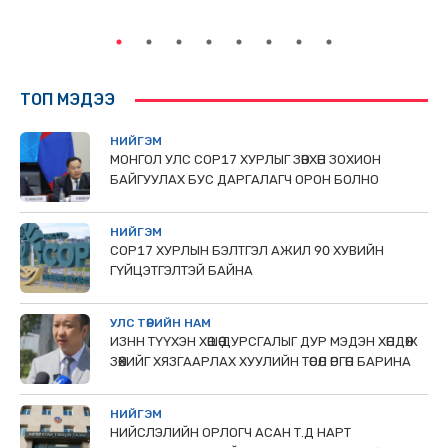
ТӨ
ТОП МЭДЭЭ
НИЙГЭМ
МОНГОЛ УЛС СОР17 ХУРЛЫГ ЗӨВХӨН ЗОХИОН
БАЙГУУЛАХ БУС ДАРГАЛАГЧ ОРОН БОЛНО
НИЙГЭМ
COP17 ХУРЛЫН БЭЛТГЭЛ АЖИЛ 90 ХУВИЙН
ГҮЙЦЭТГЭЛТЭЙ БАЙНА
УЛС ТӨРИЙН НАМ
ИЗНН ТҮҮХЭН ХӨШӨӨ ДУРСГАЛЫГ ДУР МЭДЭН ХӨНДӨЖ
ЗӨӨХИЙГ ХЯЗГААРЛАХ ХУУЛИЙН ТӨСӨЛ ӨРГӨН БАРИНА
НИЙГЭМ
НИЙСЛЭЛИЙН ОРЛОГЧ АСАН Т.Д НАРТ