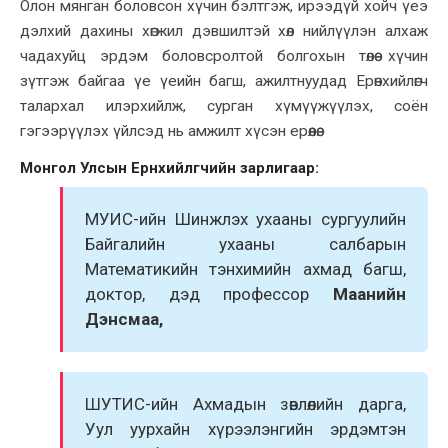
Олон мянган боловсон хүчин бэлтгэж, ирээдүй хойч үеэ
дэлхий дахины хөгжил дэвшилтэй хөл нийлүүлэн алхаж
чадахуйц эрдэм боловсролтой болгохын төлөө хүчин
зүтгэж байгаа үе үеийн багш, ажилтнуудад Ерөнхийлөгч
талархал илэрхийлж, сурган хүмүүжүүлэх, соён
гэгээрүүлэх үйлсэд нь амжилт хүсэн ерөөлөө.
Монгол Улсын Ерөнхийлөгчийн зарлигаар
:
МУИС-ийн Шинжлэх ухааны сургуулийн
Байгалийн ухааны салбарын
Математикийн тэнхимийн ахмад багш,
доктор, дэд профессор
Маанийн
Дэнсмаа,
ШУТИС-ийн Ахмадын зөвлөлийн дарга,
Уул уурхайн хүрээлэнгийн эрдэмтэн