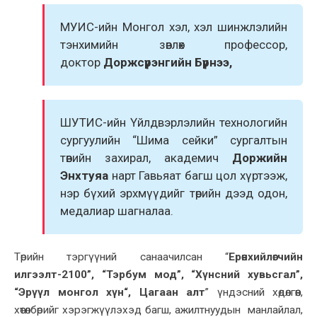
МУИС-ийн Монгол хэл, хэл шинжлэлийн
тэнхимийн зөвлөх профессор,
доктор
Доржсүрэнгийн Бүрнээ,
ШУТИС-ийн Үйлдвэрлэлийн технологийн
сургуулийн “Шима сейки” сургалтын
төвийн захирал, академич
Доржийн
Энхтуяа
нарт Гавьяат багш цол хүртээж,
нэр бүхий эрхмүүдийг төрийн дээд одон,
медалиар шагналаа.
Төрийн тэргүүний санаачилсан “
Ерөнхийлөгчийн
илгээлт-2100”, “Тэрбум мод”, “Хүнсний хувьсгал”,
“Эрүүл монгол хүн“, Цагаан алт
” үндэсний хөдөлгөөн,
хөтөлбөрийг хэрэгжүүлэхэд багш, ажилтнуудын манлайлал,