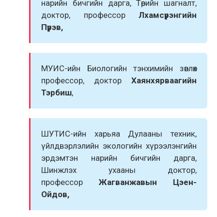
нарийн бичгийн дарга, Төрийн шагналт,
доктор, профессор
Лхамсүрэнгийн
Пүрэв,
МУИС-ийн Биологийн тэнхимийн зөвлөх
профессор, доктор
Хаянхярваагийн
Тэрбиш
,
ШУТИС-ийн харьяа Дулааны техник,
үйлдвэрлэлийн экологийн хүрээлэнгийн
эрдэмтэн нарийн бичгийн дарга,
Шинжлэх ухааны доктор,
профессор
Жагванжавын Цэен-
Ойдов,