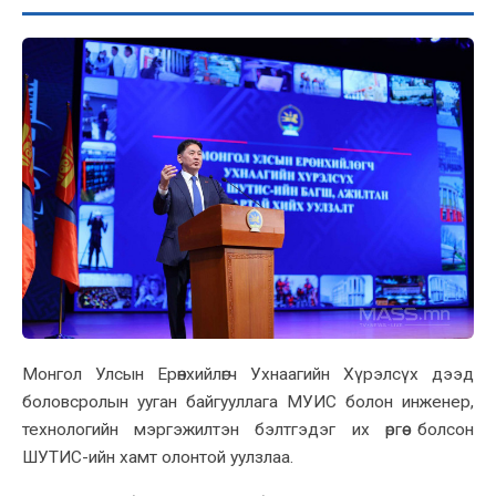
Монгол Улсын Ерөнхийлөгч Ухнаагийн Хүрэлсүх дээд
боловсролын ууган байгууллага МУИС болон инженер,
технологийн мэргэжилтэн бэлтгэдэг их өргөө болсон
ШУТИС-ийн хамт олонтой уулзлаа.