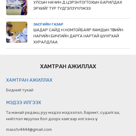
УЛСЫН НАЧИН Д.ЦЭРЭНТОГТОХЫН БАРИЛДАХ
ЭРХИЙГ ТҮР ТҮДГЭЛЗҮҮЛЖЭЭ
ЗАСГИЙН ГАЗАР
ШАДАР САЙД Н.НОМТОЙБАЯР ЯАМДЫН ТӨРИЙН
НАРИЙН БИЧГИЙН ДАРГА НАРТАЙ ШУУРХАЙ
ХУРАЛДЛАА
ХАМТРАН АЖИЛЛАХ
ХАМТРАН АЖИЛЛАХ
Бидний тухай
МЭДЭЭ ИЛГЭЭХ
Та манай редакц руу мэдээ мэдээлэл, баримт, судалгаа,
нийтлэл явуулах бол доорх хаягаар илгээнэ үү.
masstv4444@gmail.com