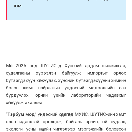
юм.
Мөн 2025 онд ШУТИС-д Хүнсний эрдэм шинжилгээ,
судалгааны хүрээлэн байгуулж, импортыг орлох
бүтээгдэхүүн хөгжүүлэх, хүнсний бүтээгдэхүүний химийн
болон шимт найрлагын үндэсний мэдээллийн сан
бүрдүүлэх, орчин үеийн лабораторийн чадавхыг
хөгжүүлж эхэллээ.
“
Тэрбум мод
” үндэсний хөдөлгөөнд МУИС, ШУТИС-ийн хамт
олон идэвхтэй оролцож, байгаль орчин, ой судлал,
экологи, усны нөөцийн чиглэлээр мэргэжлийн боловсон