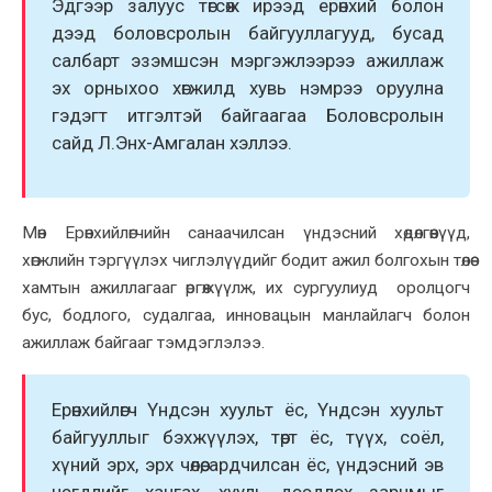
Эдгээр залуус төгсөж ирээд ерөнхий болон
дээд боловсролын байгууллагууд, бусад
салбарт эзэмшсэн мэргэжлээрээ ажиллаж
эх орныхоо хөгжилд хувь нэмрээ оруулна
гэдэгт итгэлтэй байгаагаа Боловсролын
сайд Л.Энх-Амгалан хэллээ.
Мөн Ерөнхийлөгчийн санаачилсан үндэсний хөдөлгөөнүүд,
хөгжлийн тэргүүлэх чиглэлүүдийг бодит ажил болгохын төлөө
хамтын ажиллагааг өргөжүүлж, их сургуулиуд оролцогч
бус, бодлого, судалгаа, инновацын манлайлагч болон
ажиллаж байгааг тэмдэглэлээ.
Ерөнхийлөгч Үндсэн хуульт ёс, Үндсэн хуульт
байгууллыг бэхжүүлэх, төрт ёс, түүх, соёл,
хүний эрх, эрх чөлөө, ардчилсан ёс, үндэсний эв
нэгдлийг хангах, хууль дээдлэх зарчмыг