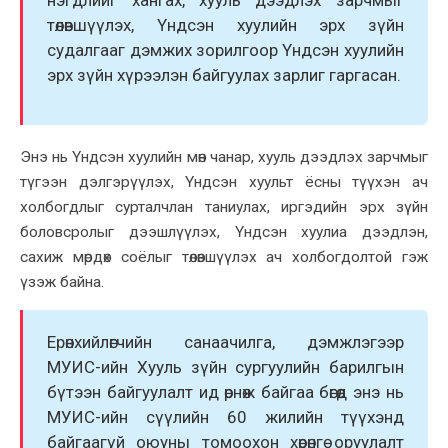
төлөвшүүлэх, Үндсэн хуулийн эрх зүйн
судалгааг дэмжих зорилгоор Үндсэн хуулийн
эрх зүйн хүрээлэн байгуулах зарлиг гаргасан.
Энэ нь Үндсэн хуулийн мөн чанар, хууль дээдлэх зарчмыг
түгээн дэлгэрүүлэх, Үндсэн хуульт ёсны түүхэн ач
холбогдлыг сурталчлан таниулах, иргэдийн эрх зүйн
боловсролыг дээшлүүлэх, Үндсэн хуулиа дээдлэн,
сахиж мөрдөх соёлыг төлөвшүүлэх ач холбогдолтой гэж
үзэж байна.
Ерөнхийлөгчийн санаачилга, дэмжлэгээр
МУИС-ийн Хууль зүйн сургуулийн барилгын
бүтээн байгуулалт ид өрнөж байгаа бөгөөд энэ нь
МУИС-ийн сүүлийн 60 жилийн түүхэнд
байгаагүй оюуны томоохон хөрөнгө оруулалт