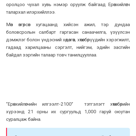
оролцоо чухал хувь нэмэр оруулж байгаад Ерөнхийлөгч
талархал илэрхийллээ.
Мөн өнгөрсөн хугацаанд хийсэн ажил, тэр дундаа
боловсролын салбарт гаргасан санаачилга, үзүүлсэн
дэмжлэг болон үндэсний хөдөлгөөн, хөтөлбөрүүдийн хэрэгжилт,
гадаад харилцааны сэргэлт, нийгэм, эдийн засгийн
байдал зэргийн талаар товч танилцууллаа.
“Ерөнхийлөгчийн илгээлт-2100” тэтгэлэгт хөтөлбөрийн
хүрээнд 21 орны их сургуульд 1,000 гаруй оюутан
суралцаж байна.