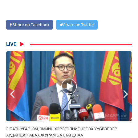
Share on Facebook
Share on Twitter
LIVE
ТАЙ
Э.БАТШУГАР: ЭМ, ЭМИЙН ХЭРЭГСЛИЙГ НЭГ ЭХ ҮҮСВЭРЭЭР
С.
ХУДАЛДАН АВАХ ЖУРАМ БАТЛАГДЛАА
НИ