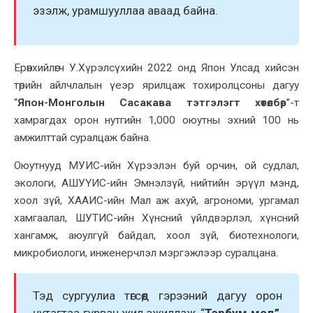
эзэлж, урамшууллаа аваад байна.
Ерөнхийлөгч У.Хүрэлсүхийн 2022 онд Япон Улсад хийсэн
төрийн айлчлалын үеэр ярилцаж тохиролцсоны дагуу
“
Япон-Монголын Сасакава тэтгэлэгт хөтөлбөр
”-т
хамрагдах орон нутгийн 1,000 оюутны эхний 100 нь
амжилттай суралцаж байна.
Оюутнууд МУИС-ийн Хүрээлэн буй орчин, ой судлал,
экологи, АШУҮИС-ийн Эмнэлзүй, нийтийн эрүүл мэнд,
хоол зүй, ХААИС-ийн Мал аж ахуй, агрономи, ургамал
хамгаалал, ШУТИС-ийн Хүнсний үйлдвэрлэл, хүнсний
хангамж, аюулгүй байдал, хоол зүй, биотехнологи,
микробиологи, инженерчлэл мэргэжлээр суралцана.
Тэд сургуулиа төгсөөд гэрээний дагуу орон
нутагтаа гурван жил ажиллаж, “
Тэрбум мод”,