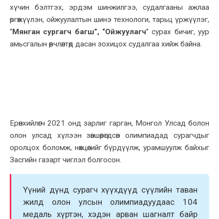
хүчин бэлтгэх, эрдэм шинжилгээ, судалгааны ажлаа
өргөжүүлэн, ойжуулалтын шинэ технологи, тарьц үржүүлэг,
“
Мянган сургагч багш”, “Ойжуулагч
” сурах бичиг, уур
амьсгалын өөрчлөлтөд дасан зохицох судалгаа хийж байна.
Ерөнхийлөгч 2021 онд зарлиг гарган, Монгол Улсад болон
олон улсад хүлээн зөвшөөрөгдсөн олимпиадад сурагчдыг
оролцох боломж, нөхцөлийг бүрдүүлж, урамшуулж байхыг
Засгийн газарт чиглэл болгосон.
Үүний дүнд сурагч хүүхдүүд сүүлийн таван
жилд олон улсын олимпиадуудаас 104
медаль хүртэн, хэдэн арван шагналт байр