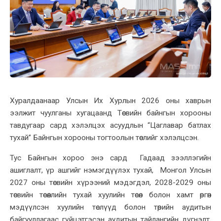
Хуралдаанаар Улсын Их Хурлын 2026 оны хаврын
ээлжит чуулганы хугацаанд Төсвийн байнгын хорооны
тавдугаар сард хэлэлцэх асуудлын “Цаглавар батлах
тухай” Байнгын хорооны тогтоолын төслийг хэлэлцсэн.
Тус Байнгын хороо энэ сард Гадаад зээллэгийн
ашиглалт, үр ашгийг нэмэгдүүлэх тухай, Монгол Улсын
2027 оны төсвийн хүрээний мэдэгдэл, 2028-2029 оны
төсвийн төсөөллийн тухай хуулийн төсөл болон хамт өргөн
мэдүүлсэн хуулийн төслүүд болон төрийн аудитын
байгууллагаас гүйцэтгэсэн аудитын тайлангийн дүгнэлт,