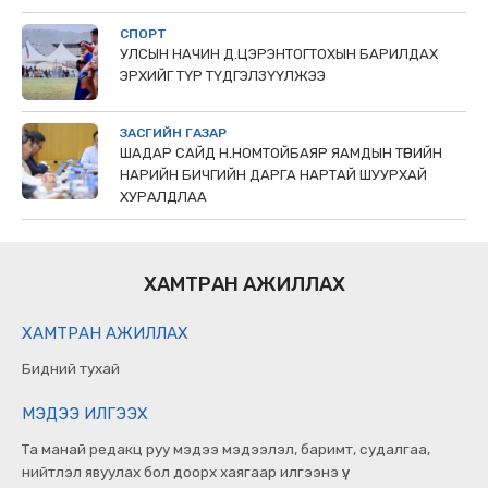
СПОРТ
УЛСЫН НАЧИН Д.ЦЭРЭНТОГТОХЫН БАРИЛДАХ
ЭРХИЙГ ТҮР ТҮДГЭЛЗҮҮЛЖЭЭ
ЗАСГИЙН ГАЗАР
ШАДАР САЙД Н.НОМТОЙБАЯР ЯАМДЫН ТӨРИЙН
НАРИЙН БИЧГИЙН ДАРГА НАРТАЙ ШУУРХАЙ
ХУРАЛДЛАА
ХАМТРАН АЖИЛЛАХ
ХАМТРАН АЖИЛЛАХ
Бидний тухай
МЭДЭЭ ИЛГЭЭХ
Та манай редакц руу мэдээ мэдээлэл, баримт, судалгаа,
нийтлэл явуулах бол доорх хаягаар илгээнэ үү.