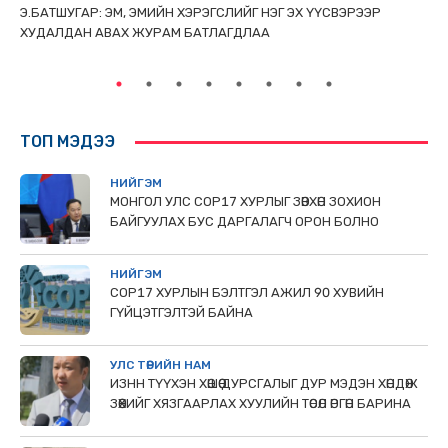
ТАЙ
Э.БАТШУГАР: ЭМ, ЭМИЙН ХЭРЭГСЛИЙГ НЭГ ЭХ ҮҮСВЭРЭЭР
С.
ХУДАЛДАН АВАХ ЖУРАМ БАТЛАГДЛАА
НИ
ТӨ
ТОП МЭДЭЭ
НИЙГЭМ
МОНГОЛ УЛС СОР17 ХУРЛЫГ ЗӨВХӨН ЗОХИОН
БАЙГУУЛАХ БУС ДАРГАЛАГЧ ОРОН БОЛНО
НИЙГЭМ
COP17 ХУРЛЫН БЭЛТГЭЛ АЖИЛ 90 ХУВИЙН
ГҮЙЦЭТГЭЛТЭЙ БАЙНА
УЛС ТӨРИЙН НАМ
ИЗНН ТҮҮХЭН ХӨШӨӨ ДУРСГАЛЫГ ДУР МЭДЭН ХӨНДӨЖ
ЗӨӨХИЙГ ХЯЗГААРЛАХ ХУУЛИЙН ТӨСӨЛ ӨРГӨН БАРИНА