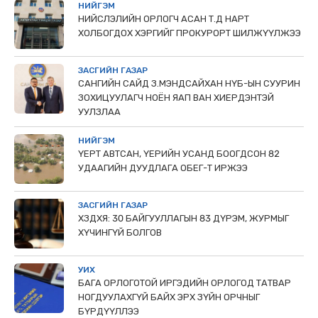
НИЙГЭМ
НИЙСЛЭЛИЙН ОРЛОГЧ АСАН Т.Д НАРТ
ХОЛБОГДОХ ХЭРГИЙГ ПРОКУРОРТ ШИЛЖҮҮЛЖЭЭ
ЗАСГИЙН ГАЗАР
САНГИЙН САЙД З.МЭНДСАЙХАН НҮБ-ЫН СУУРИН
ЗОХИЦУУЛАГЧ НОЁН ЯАП ВАН ХИЕРДЭНТЭЙ
УУЛЗЛАА
НИЙГЭМ
ҮЕРТ АВТСАН, ҮЕРИЙН УСАНД БООГДСОН 82
УДААГИЙН ДУУДЛАГА ОБЕГ-Т ИРЖЭЭ
ЗАСГИЙН ГАЗАР
ХЗДХЯ: 30 БАЙГУУЛЛАГЫН 83 ДҮРЭМ, ЖУРМЫГ
ХҮЧИНГҮЙ БОЛГОВ
УИХ
БАГА ОРЛОГОТОЙ ИРГЭДИЙН ОРЛОГОД ТАТВАР
НОГДУУЛАХГҮЙ БАЙХ ЭРХ ЗҮЙН ОРЧНЫГ
БҮРДҮҮЛЛЭЭ