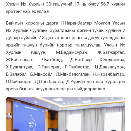
Улсын Их Хурлын 30 гишүүний 17 нь буюу 56.7 хувийн
ирцтэйгээр эхэллээ.
Байнгын хорооны дарга Н.Наранбаатар Монгол Улсын
Их Хурлын чуулганы хуралдааны дэгийн тухай хуулийн 7
дугаар зүйлийн 7.8 дахь хэсэгт заасны дагуу хуралдааны
ирцийг гишүүн бүрийн нэрээр танилцуулав. Улсын Их
Хурлын гишүүн, М.Бадамсүрэн, Ж.Батжаргал,
Ж.Баясгалан, Р.Батболд, Д.Батбаяр Х.Болормаа,
Х.Булгантуяа, П.Ганзориг, Г.Ганбаатар, Ц.Даваасүрэн,
Б.Заяабал, Б.Мөнхсоёл, Л.Мөнхбаясгалан, Н.Наранбаатар,
П.Сайнзориг, Д.Цогтбаатар, Д.Үүрийнтуяа нар хүрэлцэн
ирсэн бөгөөд нэг асуудал хэлэлцэн шийдвэрлэлээ.