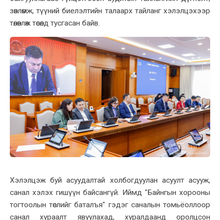
зөвлөмж, түүний биелэлтийн талаарх тайланг хэлэлцэхээр
төлөвлөж төсөлд тусгасан байв.
Хэлэлцэж буй асуудалтай холбогдуулан асуулт асууж,
санал хэлэх гишүүн байсангүй. Иймд "Байнгын хорооны
тогтоолын төслийг баталъя" гэдэг саналын томьёоллоор
санал хураалт явуулахад, хуралдаанд оролцсон