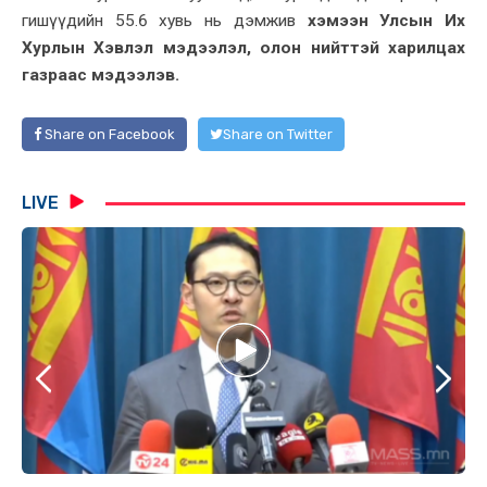
гишүүдийн 55.6 хувь нь дэмжив
хэмээн Улсын Их
Хурлын Хэвлэл мэдээлэл, олон нийттэй харилцах
газраас мэдээлэв.
Share on Facebook
Share on Twitter
LIVE