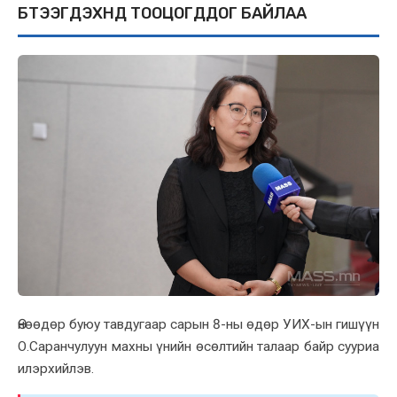
БҮТЭЭГДЭXҮҮНД ТООЦОГДДОГ БАЙЛАА
Өнөөдөр буюу тавдугаар сарын 8-ны өдөр УИX-ын гишүүн
О.Саранчулуун маxны үнийн өсөлтийн талаар байр сууриа
илэрxийлэв.