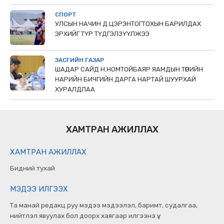
СПОРТ
УЛСЫН НАЧИН Д.ЦЭРЭНТОГТОХЫН БАРИЛДАХ
ЭРХИЙГ ТҮР ТҮДГЭЛЗҮҮЛЖЭЭ
ЗАСГИЙН ГАЗАР
ШАДАР САЙД Н.НОМТОЙБАЯР ЯАМДЫН ТӨРИЙН
НАРИЙН БИЧГИЙН ДАРГА НАРТАЙ ШУУРХАЙ
ХУРАЛДЛАА
ХАМТРАН АЖИЛЛАХ
ХАМТРАН АЖИЛЛАХ
Бидний тухай
МЭДЭЭ ИЛГЭЭХ
Та манай редакц руу мэдээ мэдээлэл, баримт, судалгаа,
нийтлэл явуулах бол доорх хаягаар илгээнэ үү.