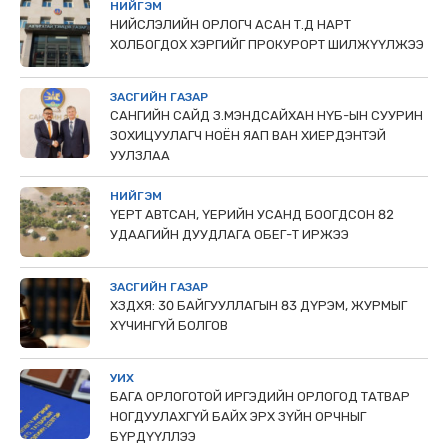
НИЙГЭМ
НИЙСЛЭЛИЙН ОРЛОГЧ АСАН Т.Д НАРТ
ХОЛБОГДОХ ХЭРГИЙГ ПРОКУРОРТ ШИЛЖҮҮЛЖЭЭ
ЗАСГИЙН ГАЗАР
САНГИЙН САЙД З.МЭНДСАЙХАН НҮБ-ЫН СУУРИН
ЗОХИЦУУЛАГЧ НОЁН ЯАП ВАН ХИЕРДЭНТЭЙ
УУЛЗЛАА
НИЙГЭМ
ҮЕРТ АВТСАН, ҮЕРИЙН УСАНД БООГДСОН 82
УДААГИЙН ДУУДЛАГА ОБЕГ-Т ИРЖЭЭ
ЗАСГИЙН ГАЗАР
ХЗДХЯ: 30 БАЙГУУЛЛАГЫН 83 ДҮРЭМ, ЖУРМЫГ
ХҮЧИНГҮЙ БОЛГОВ
УИХ
БАГА ОРЛОГОТОЙ ИРГЭДИЙН ОРЛОГОД ТАТВАР
НОГДУУЛАХГҮЙ БАЙХ ЭРХ ЗҮЙН ОРЧНЫГ
БҮРДҮҮЛЛЭЭ