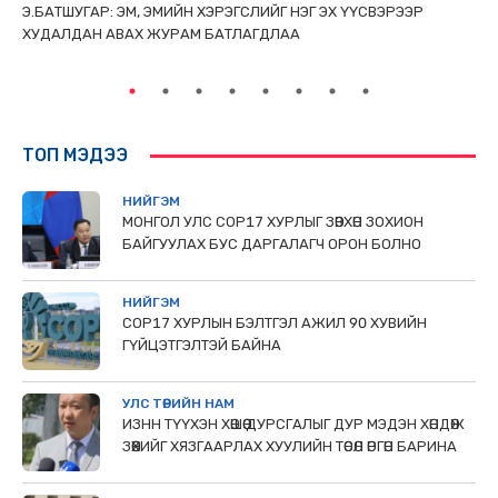
ТАЙ
Э.БАТШУГАР: ЭМ, ЭМИЙН ХЭРЭГСЛИЙГ НЭГ ЭХ ҮҮСВЭРЭЭР
С.
ХУДАЛДАН АВАХ ЖУРАМ БАТЛАГДЛАА
НИ
ТӨ
ТОП МЭДЭЭ
НИЙГЭМ
МОНГОЛ УЛС СОР17 ХУРЛЫГ ЗӨВХӨН ЗОХИОН
БАЙГУУЛАХ БУС ДАРГАЛАГЧ ОРОН БОЛНО
НИЙГЭМ
COP17 ХУРЛЫН БЭЛТГЭЛ АЖИЛ 90 ХУВИЙН
ГҮЙЦЭТГЭЛТЭЙ БАЙНА
УЛС ТӨРИЙН НАМ
ИЗНН ТҮҮХЭН ХӨШӨӨ ДУРСГАЛЫГ ДУР МЭДЭН ХӨНДӨЖ
ЗӨӨХИЙГ ХЯЗГААРЛАХ ХУУЛИЙН ТӨСӨЛ ӨРГӨН БАРИНА