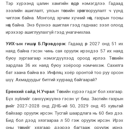
Тэр хүрээнд цалин хамгийн өндөр нэмэгдлээ. Гадаад
зээлийн ашиглалт, улсын төсвийн хөрөнгө оруулалт ч үүнд
чиглэж байна. Монголд эрчим хүчний нөөц, газрын тосны
нөөц байна. Энэ бүхнээ ашиглая гээд гаднаас зээл олоод
ирэхээр ашиглуулахгүй
гээд унагачихлаа.
УИХ-ын гишүүн Б.Пүрэвдорж
:
Гадаад өр 2027 онд 51 их
наяд байна гэсэн чинь сая оруулж ирэхдээ 57 их наяд
буюу зургаагаар нэмэгдүүлээд ороод ирлээ. Төсвийн
зардлаа 36 их наяд буюу хоёроор нэмчихэж. Сахилга
бат хаана байна вэ
. Инфляц хоёр оронтой тоо руу орсон
шүү. Ахмадуудыг битгий хуураад байгаарай
?
Ерөнхий сайд Н.Учрал
:
Төсвийн хүрээ гэдэг бол хязгаар.
Бүх зүйлийг санхүүжүүлнэ гэсэн үг биш. Засгийн газрын
өрийг 2027-2028 онд ДНБ-ий 50, 2029 онд 45 хувьтай
байхаар оруулж ирсэн. Тусгай шаардлага
нь
60 биз дээ.
Бид бол дээд хязгаараа л 50 гэж оруулж ирсэн. Ирэх
оны төсвийг хязгаар дээрээ багтааж оруулж ирнэ.