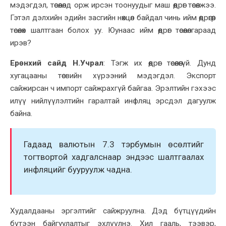
мэдэгдэл, төсөөлөлд орж ирсэн тоонуудыг маш өөдрөг төсөөлжээ.
Гэтэл дэлхийн эдийн засгийн нөхцөл байдал чинь ийм өөдрөгөөр
төсөөлөх шалтгаан болох уу. Юунаас ийм өөдрөг төсө
өлөл
гараад
ирэв?
Ерөнхий сайд Н.Учрал
:
Тэгж их өөдрөг төсөөлөөгүй. Дунд
хугацааны төсвийн хүрээний мэдэгдэл. Экспорт
сайжирсан ч импорт сайжрахгүй байгаа.
Эрэлтийн гэхээс
илүү нийлүүлэлтийн гаралтай инфляц эрсдэл дагуулж
байна.
Гадаад валютын 7.3 тэрбумын өсөлтийг
тогтвортой хадгалснаар эндээс шалтгаалах
инфляцийг бууруулж чадна.
Худалдааны эргэлтийг сайжруулна. Дэд бүтцүүдийн
бүтээн байгуулалтыг эхлүүлнэ. Хил гааль, тээвэр,