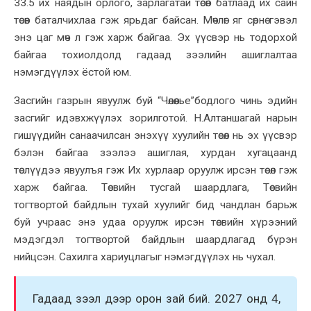
33.5 их наядын орлого, зарлагатай төсөв батлаад их сайн
төсөв баталчихлаа гэж ярьдаг байсан.
М
өчлөг яг сөрнө гэвэл
энэ цаг мөч л гэж харж байгаа. Эх үүсвэр нь тодорхой
байгаа тохиолдолд гадаад зээлийн ашиглалтаа
нэмэгдүүлэх ёстой
юм
.
Засгийн газрын явуулж буй
“Ч
өлөөлье
”
бодлого чинь эдийн
засгийг идэвхжүүлэх зорилготой. Н.Алтаншагай нарын
гишүүдийн санаачилсан
энэхүү хуулийн төсөл нь
эх үүсвэр
бэлэн байгаа зээлээ ашиглая,
хурдан хугацаанд
төслүүдээ явуулъя гэж Их хурлаар
оруулж ирсэн төсөл
гэж
харж байгаа. Төсвийн тусгай шаардлага, Төсвийн
тогтвортой байдлын тухай хуулийг бид чандлан барьж
буй учраас энэ удаа оруулж ирсэн төсвийн хүрээний
мэдэгдэл тогтвортой байдлын шаардлагад бүрэн
нийцсэн. Сахилга хариуцлагыг нэмэгдүүлэх нь чухал.
Гадаад зээл дээр орон зай бий. 2027 онд 4,