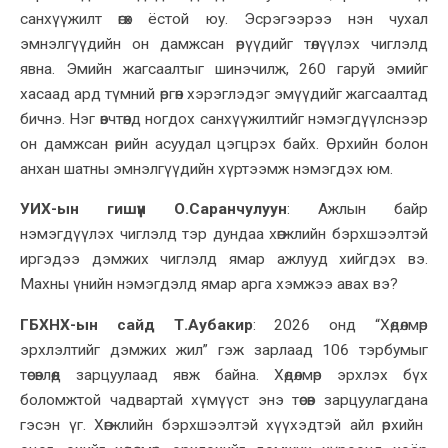
санхүүжилт өгөх ёстой юу. Эсрэгээрээ нэн чухал
эмнэлгүүдийн он дамжсан өрүүдийг төлүүлэх чиглэлд
явна. Эмийн жагсаалтыг шинэчилж, 260 гаруй эмийг
хасаад ард түмний өргөн хэрэглэдэг эмүүдийг жагсаалтад
бичнэ.
Нэг өвчтөнд ногдох санхүүжилтийг нэмэгдүүлснээр
он дамжсан өрийн асуудал цэгцрэх байх. Өрхийн болон
анхан шатны эмнэлгүүдийн хүртээмж нэмэгдэх юм.
УИХ-ын гишүүн О.Саранчулуун
:
Ажлын байр
нэмэгдүүлэх чиглэлд тэр дундаа хөгжлийн бэрхшээлтэй
иргэдээ дэмжих чиглэлд ямар ажлууд хийгдэх вэ.
Махны үнийн нэмэгдэлд ямар арга хэмжээ авах вэ?
ГБХНХ-ын сайд Т.Аубакир
:
2026 онд “Хөдөлмөр
эрхлэлтийг дэмжих жил” гэж зарлаад 106 тэрбумыг
төсөвлөөд зарцуулаад явж байна. Хөдөлмөр эрхлэх бүх
боломжтой чадвартай хүмүүст энэ төсөв зарцуулагдана
гэсэн үг
. Хөгжлийн бэрхшээлтэй хүүхэдтэй айл өрхийн