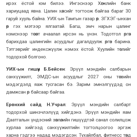
ирэх ёстой юм билээ. Ингэснээр Хөгжлийн банк
хариуцаад яв
на
.
Цалин хөлсийг тогтоож байгаа бараг 30
гаруй хууль байна. УИХ-ын Тамгын газар өөр. ЗГХЭГ-ынхан
өөр гэх мэтээр ялгаатай. Багш, эмч нарын цалинг
нэмснээр төсөвт ачаалал ирсэн нь үнэн. Тодотгол өргөн
барихдаа
цалингийн асуудлыг
дагалдуулж өргөн барина.
Тэтгэврийг индексжүүлж нэмэх ёстой. Хуулийн төслийг
тодорхой болгоно.
УИХ-ын гишүүн Б.Бейсен
:
Эрүүл мэндийн салбарын
санхүүжилт, ЭМДС-ын асуудлыг 2027 оны төсвийн
мэдэгдэлд яаж тусгасан бэ. Зарим эмнэлгүүдэд он
дамжсан өр байсаар байгаа.
Ерөнхий сайд Н.Учрал
:
Эрүүл мэндийн салбарт
тодорхой шинэчлэлүүд хийгдэнэ.
Эрүүл мэндийн яам
Даатгалын үндэсний зөвлөлийн гишүүдтэй санал солилцож
хурлаа хийгээд санхүүжилтийн тогтолцоогоо эргэж
ха
рна гэдгээ надад мэдэгдсэн
. Тухайлбал, фитнесс төвд