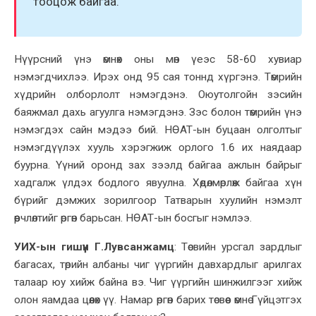
тооцож байгаа.
Нүүрсний үнэ өмнөх оны мөн үеэс 58-60 хувиар
нэмэгдчихлээ. Ирэх онд 95 сая тоннд хүргэнэ. Төмрийн
хүдрийн олборлолт нэмэгдэнэ. Оюутолгойн
зэсийн
баяжмал дахь агуулга нэмэгдэнэ. Зэс болон төмрийн үнэ
нэмэгдэ
х сайн мэдээ бий
. НӨАТ-ын буцаан олголтыг
нэмэгдүүлэх хууль хэрэгжиж орлого 1.6 их наядаар
буурна.
Ү
үний оронд зах зээлд байгаа ажлын байрыг
хадгалж үлдэх бодлого явуулна. Хөдөлмөрлөж байгаа хүн
бүрийг дэмжих зорилгоор Татварын хуулийн нэмэлт
өөрчлөлтийг өргөн барьсан. НӨАТ-ын босгыг нэмлээ.
УИХ-ын гишүүн Г.Лувсанжамц
:
Төсвийн урсгал зардлыг
багасах, төрийн албаны чиг үүргийн давхардлыг арилгах
талаар юу хийж байна вэ. Чиг үүргийн шинжилгээг хийж
олон яамдаа цөөлөх үү. Намар өргөн барих төсвөөс өмнө Гүйцэтгэх