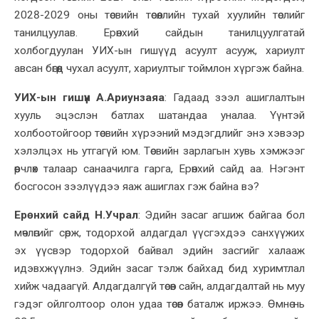
2028
-
2029 оны төсвийн төсөөллийн тухай хуулийн төслийг
танилцуулав.
Ерөнхий сайдын танилцуулгатай
холбогдуулан УИХ-ын гишүүд асуулт асууж, хариулт
авс
ан бөгөөд чухал асуулт
, хариултыг
тоймлон хүргэ
ж байна
.
УИХ-ын гишүүн А.Ариунзаяа
:
Гадаад зээл ашиглалтын
хууль эцэслэн батлах шатандаа уналаа. Үүнтэй
холбоотойгоор төсвийн хүрээний мэдэгдлийг энэ хэ
в
ээр
хэлэлцэх нь утгагүй
юм
.
Төсвийн зарлагын хувь хэмжээг
өөрчлөх талаар санаачилга гарга, Ерөнхий сайд аа. Нэгэнт
босгосон зээлүүдээ яаж ашиглах гэж байна вэ?
Ерөнхий сайд Н.Учрал
:
Эдийн засаг агшиж байгаа бол
мөчлөгийг сөрж, тодорхой алдагдал үүсгэхдээ санхүүжих
эх үүсвэр тодорхой байвал эдийн засгийг халааж
идэвхжүүлнэ. Эдийн засаг тэлж байхад бид хуримтлал
хийж чадаагүй. Алдагдалгүй төсөв сайн, алдагдалтай нь муу
гэдэг ойлголтоор олон удаа төсөв баталж иржээ. Өмнө нь