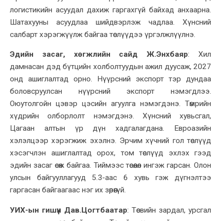
логистикийн асуудал дахиж гаргахгүй байхад анхаарна.
Шатахууны асуудлаа шийдвэрлэж чадлаа. Хүнсний
салбарт хэрэгжүүлж байгаа төслүүдээ үргэлжлүүлнэ.
Эдийн засаг, хөгжлийн сайд Ж.Энхбаяр
:
Хил
дамнасан дэд бүтцийн холболтуудын ажил дуусаж,
2027
онд
ашиглалтад орно. Нүүрсний экспорт тэр дундаа
боловсруулсан нүүрсний экспорт нэмэгдлээ.
Оюутолгойн цэвэр цэсийн агуулга нэмэгдэнэ. Төмрийн
хүдрийн олборлолт нэмэгдэнэ. Хүнсний хувьсгал,
Цагаан алтын үр дүн хадгалагдана. Евроазийн
хэлэлцээр хэрэгжиж эхэлнэ. Эрчим хүчний гол төслүүд
хэсэгчлэн ашиглалтад орох, том төслүүд эхлэх гээд
эдийн засаг өсөж бай
гаа
. Тиймээс төсөөлөл ингэж гарсан. Олон
улсын байгууллагууд 5.3-аас 6 хувь гэж дүгнэлтээ
гаргасан
байгаагаас нэг их зөрөөгүй
.
УИХ-ын гишүүн Дав.Цогтбаатар
:
Төсвийн зардал, урсгал