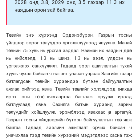
2028 онд 3.8, 2029 онд 3.5 гэхээр 11.3 их
наядын орон зай байгаа.
Төсвийн энэ хүрээнд Эрдэнэбүрэн
, Газрын тосны
үйлдвэр
зэрэг төслүүдээ үргэлжлүүлээд явуул
на
. Манай
төсвийн 75 хувь нь урсгал зардал. Найман их наядын дөрөв
нь нийслэлд, 1.3 нь шинэ, 1.3 нь зээл, үлдсэн нь
үргэлжлэх санхүүжилт.
Гадаад зээл ашиглалтын тухай
х
ууль чухал байсан ч
нэгэнт унасан учраас
Засгийн газар
батлагдсан төсвийн хүрээндээ бүтээн байгуулалтын
ажлаа хийгээд явна. Төсвийн төсөөллийг хэлэлцээд өг
чих
вөл
ирэх оны төсвөө хязгаартаа багтааж оруулж ирээд
батлуулаад явна. Сахилга батын хүрээнд зарим
төслүүдийг хойшлуулж, эрэмблээд явахаас өөр
аргагүй
.
Газрын тосны үйлдвэрийн бүтээн байгуулалтын төсөв явж
байгаа. Гадаад зээлийн ашиглалт орчих бай
сан ч
уначихлаа
гээд төсвийн хүрээний мэдэгдлээс хасна гэж