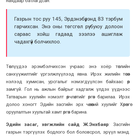
наядаар батлагдсан.
Газрын тос руу 145, Эрдэнэбүрэнд 83 тэрбум
гарчихсан. Энэ оны төгсгөл рүү буюу долоон
сараас хойш гадаад зээлээ ашиглаж
чадахгүй болчи
хлоо
.
Төслүүдээ эрэмбэлчихсэн учраас энэ хоёр төслийн
санхүүжилтийг үргэлжлүүлээд явна. Ирэх жилийн төсөв
нэлээд хумисан, урсгалыг нэмэгдүүлсэн байхаас өөр
замгүй. Гол нь ажлын байрыг хадгалж үлдэх үүднээс
Татварын хуулийн нэмэлт өөрчлөлтийг өргөн барилаа. Ирэх
долоо хоногт Эдийн засгийн эрх чөлөөний хуулийг Хөрөнгө
оруулалтын хуультай хамт өргөн барина.
Эдийн засаг, хөгжлийн сайд Ж.Энхбаяр
:
Засгийн
газрын тэргүүлэх бодлого бол боловсрол, эрүүл мэнд.