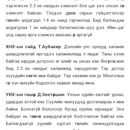
хэрэгжсэн 2.3 их наядын хэмнэлт бол цаг үеэ олсон зөв
хэмнэлт байсан. Гэхдээ дөрвөн сарын гүйцэтгэлээр
төсвийн алдагдал 1.4 их наяд гарчихлаа. Бид батлахдаа
алдагдлаа 1 их наядаар баталчихсан шүү дээ. Ийм цаг
үед хариу арга хэмжээ авахаас өөр аргагүй.
ХНХ-ын сайд Т.Аубакир
:
Дэлхийн улс орнууд халамж
шаардлагатай иргэдээ халамжлаад л явдаг. Таны хэлж
байгаа зардал дотроос яг алийг нь хасах юм. Өнгөрсөн жил
бид 2.3 их наядыг халамжид зарцуулсан. Тэр дотор
хүүхдийн мөнгө ч явж байдаг. Тэр халамж юм уу. Монголын
төр хүн амзүйн бодлогоо заавал аваад явна.
УИХ-ын гишүүн Д.Энхтүвшин
:
Улсын эдийн засгийг урлах,
удирдах ёстой юм. Сүүлийн жилүүдэд урсгалаараа л явж
байна. Болохгүй болохоор бусад хуулиа нураадаг. Энэ
байдал нь төлөвлөх шаардлагагүй болгочихож байгаа юм.
Батлагдаагүй хуулийг хүртэл төслийн танилцуулгадаа