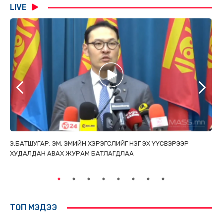
LIVE
ТАЙ
Э.БАТШУГАР: ЭМ, ЭМИЙН ХЭРЭГСЛИЙГ НЭГ ЭХ ҮҮСВЭРЭЭР
С.
ХУДАЛДАН АВАХ ЖУРАМ БАТЛАГДЛАА
НИ
ТӨ
ТОП МЭДЭЭ