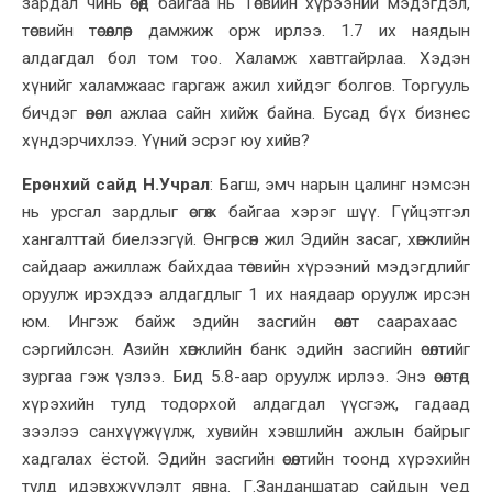
зардал чинь өсөөд байгаа нь Төсвийн хүрээний мэдэгдэл,
төсвийн төсөөллөөр дамжиж орж ирлээ.
1.7 их наядын
алдагдал бол том тоо. Халамж хавтгайрлаа. Хэдэн
хүнийг халамжаас гаргаж ажил хийдэг болгов. Торгууль
бичдэг өвөө л ажлаа сайн хийж байна. Бусад бүх бизнес
хүндэрчихлээ. Үүний эсрэг юу хийв?
Ерөнхий сайд Н.Учрал
:
Багш, эмч нарын цалинг нэмсэн
нь урсгал зардлыг өсгөж байгаа
хэрэг шүү
. Гүйцэтгэл
хангалттай биелээгүй. Өнгөрсөн жил Эдийн засаг, хөгжлийн
сайдаар ажиллаж байхдаа төсвийн хүрээний мэдэгдлийг
оруулж ирэхдээ алдагдлыг 1 их наядаар оруулж ирсэн
юм
. Ингэж байж эдийн засгийн өсөлт саарахаас
сэргийлсэн. Азийн хөгжлийн банк эдийн засгийн өсөлтийг
зургаа гэж үзлээ. Бид 5.8-аар оруулж ирлээ. Энэ өсөлтөд
хүрэхийн тулд тодорхой алдагдал үүсгэж, гадаад
зээлээ санхүүжүүлж, хувийн хэвшлийн ажлын байрыг
хадгалах
ёстой. Эдийн засгийн өсөлтийн тоонд хүрэхийн
тулд идэвхжүүлэлт явна. Г.Занданшатар сайдын үед