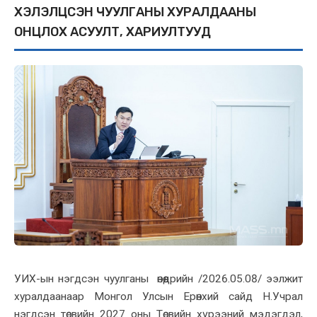
ХЭЛЭЛЦСЭН ЧУУЛГАНЫ ХУРАЛДААНЫ
ОНЦЛОХ АСУУЛТ, ХАРИУЛТУУД
УИХ-ын
нэгдсэн чуулганы өнөөдрийн /2026.05.08/ ээлжит
хуралдаанаар Монгол Улсын Ерөнхий сайд Н.Учрал
н
эгдсэн төсвийн 2027 оны Төсвийн хүрээний мэдэгдэл,