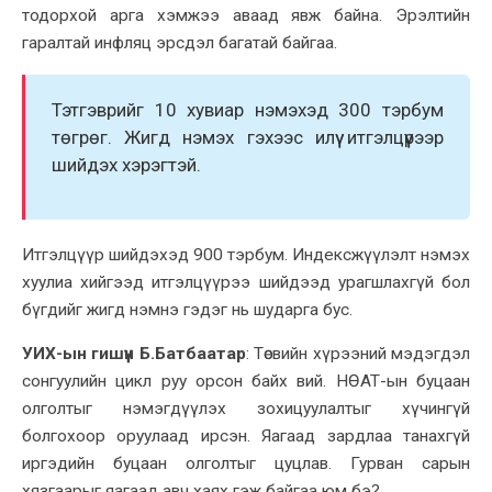
тодорхой арга хэмжээ аваад явж байна. Эрэлтийн
гаралтай инфляц эрсдэл багатай бай
гаа
.
Тэтгэврийг 10 хувиар нэмэхэд 300 тэрбум
төгрөг. Жигд нэмэх гэхээс илүү итгэлцүүр
ээр
шийдэх хэрэгтэй.
Итгэлцүүр шийдэхэд 900 тэрбум. Индексжүүлэлт нэмэх
хуулиа хийгээд итгэлцүүрээ шийдээд урагшлахгүй бол
бүгдийг жигд нэмнэ гэдэг
нь
шударга бус.
УИХ-ын гишүүн Б.Батбаатар
:
Төсвийн хүрээний мэдэгдэл
сонгуулийн цикл руу орсон байх вий. НӨАТ-ын буцаан
олголтыг нэмэгдүүлэх зохицуулалтыг хүчингүй
болгохоор оруулаад ирсэн.
Яагаад зардлаа танахгүй
иргэдийн буцаан олголтыг цуцлав.
Г
урван сарын
хязгаарыг яагаад авч хая
х гэж байгаа юм
бэ?