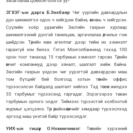
засаглалаа цомхон болгох уу?
ЗГХЭГ-ын дарга Б.Энхбаяр
:
Чиг үүргийн давхардлын
дүн шинжилгээ одоо ч хийгдэж байна, өмнө нь ч хийгдсэн.
Сүүлийн хоёр удаагийн Засгийн газрын хурлаар
шинжилгээний дүнтэй танилцаж, аргачлалаа өөрчил
ье гэж
шийдсэн
. Төрийн яам агентлаг дээр тийм их хэмнэлт
гарахгүй
юм билээ
. Гэтэл Монголбанк
инд
гэхэд 100
орон тоог танахад 15 тэрбумын хэмнэлт гарсан. Төрийн
өмчит компаниуд дээр хяналт, шалгалт хийж байна.
Засгийн газрын үндсэн чиг үүрэгтэй давхардсан маш
том бүтцийг бий болгоод хотын төвийн оффис
түрээсэлсэн байдалд шалгалт хий
лээ
. Тэд төсвөөс жилдээ
55 тэрбумыг түрээсэнд гарга
даг
. Эсрэгээрээ таван
тэрбумын орлого олдог. Тиймээс түрээстэй холбоотой
журмыг цэгцэлнэ. Төр өөрийнхөө өмчийг хямдаар түрээслээд
эргээд маш үнэтэй байр түрээсэлдэг.
УИХ-ын гишүүн О.Номинчимэг
:
Төсвийн хүрээний