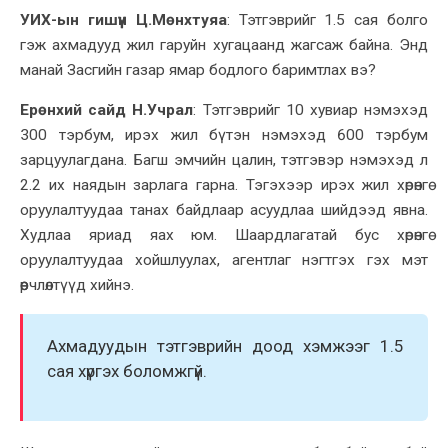
УИХ-ын гишүүн Ц.Мөнхтуяа
:
Тэтгэврийг 1.5 сая болго
гэж ахмадууд жил гаруйн хугацаанд жагсаж байна. Энд
манай Засгийн газар ямар бодлого баримтлах вэ?
Ерөнхий сайд Н.Учрал
:
Тэтгэврийг 10 хувиар нэмэхэд
300 тэрбум, ирэх жил бүтэн нэмэхэд 600 тэрбум
зарцуулагдана. Багш эмчийн цалин, тэтгэвэр нэмэхэд л
2.2 их наядын зарлага гарна. Тэгэхээр ирэх жил хөрөнгө
оруулалтуудаа танах байдлаар асуудлаа шийдээд явна.
Худлаа яриад яах юм. Шаардлагатай бус хөрөнгө
оруулалтуудаа хойшлуулах, агентлаг нэгтгэх гэх мэт
өөрчлөлтүүд хийнэ.
Ахмадуудын тэтгэврийн доод хэмжээг 1.5
сая хүргэх боломжгүй.