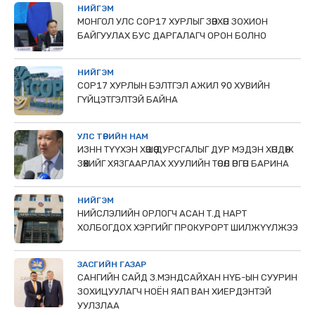
НИЙГЭМ
МОНГОЛ УЛС СОР17 ХУРЛЫГ ЗӨВХӨН ЗОХИОН
БАЙГУУЛАХ БУС ДАРГАЛАГЧ ОРОН БОЛНО
НИЙГЭМ
COP17 ХУРЛЫН БЭЛТГЭЛ АЖИЛ 90 ХУВИЙН
ГҮЙЦЭТГЭЛТЭЙ БАЙНА
УЛС ТӨРИЙН НАМ
ИЗНН ТҮҮХЭН ХӨШӨӨ ДУРСГАЛЫГ ДУР МЭДЭН ХӨНДӨЖ
ЗӨӨХИЙГ ХЯЗГААРЛАХ ХУУЛИЙН ТӨСӨЛ ӨРГӨН БАРИНА
НИЙГЭМ
НИЙСЛЭЛИЙН ОРЛОГЧ АСАН Т.Д НАРТ
ХОЛБОГДОХ ХЭРГИЙГ ПРОКУРОРТ ШИЛЖҮҮЛЖЭЭ
ЗАСГИЙН ГАЗАР
САНГИЙН САЙД З.МЭНДСАЙХАН НҮБ-ЫН СУУРИН
ЗОХИЦУУЛАГЧ НОЁН ЯАП ВАН ХИЕРДЭНТЭЙ
УУЛЗЛАА