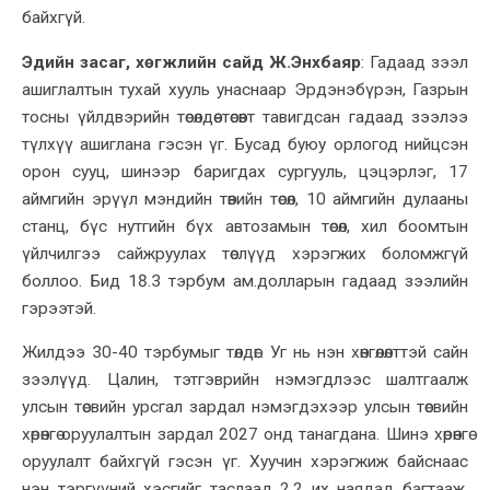
байхгүй.
Эдийн засаг, хөгжлийн сайд Ж.Энхбаяр
:
Гадаад зээл
ашиглалтын
тухай
хууль унаснаар Эрдэнэбүрэн, Газрын
тосны үйлдвэрийн төсөлдөө
төсөвт тавигдсан
гадаад зээлээ
түлхүү ашигл
ана гэсэн үг. Б
усад буюу орлогод нийцсэн
орон сууц, шинээр баригдах сургууль, цэцэрлэг, 17
аймгийн эрүүл мэндийн
төвийн
төсөл, 10 аймгийн дулааны
станц, бүс нутгийн бүх автозамын төсөл, хил боомтын
үйлчилгээ
сайжруулах төслүүд хэрэгжих боло
мж
гүй
боллоо. Бид 18.3 тэрбум ам.долларын гадаад зээлийн
гэрээтэй.
Жилдээ 30-40 тэрбум
ыг
төлдөг.
Уг нь н
эн хөнгөлөлттэй сайн
зээлүүд. Цалин, тэтгэврийн нэмэгдлээс шалтгаалж
улсын төсвийн урсгал зардал нэмэгдэхээр улсын төсвийн
хөрөнгө оруулалтын зардал 2027
онд
танагдана. Шинэ хөрөнгө
оруулалт байхгүй
гэсэн үг
. Хууч
ин хэрэгжиж байснаас
нэн тэргүүний хэсгийг таслаад 2.2 их наядад багтааж