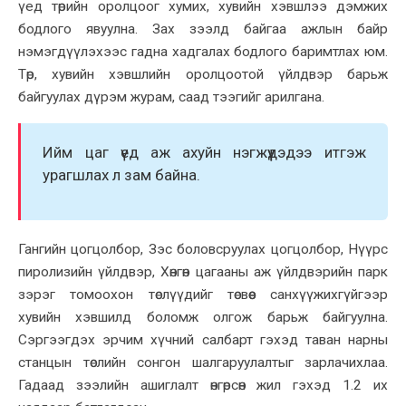
үед төрийн оролцоог хумих, хувийн хэвшлээ дэмжих
бодлого явуулна. Зах зээлд байгаа ажлын байр
нэмэгдүүлэхээс гадна хадг
алах бодлого баримтлах юм
.
Төр, хувийн хэвшлийн оролцоотой үйлдвэр барьж
байгуулах дүрэм журам, саад тээгийг арилгана.
Ийм цаг үед аж ахуйн нэгжүүдэдээ итгэж
урагшлах л зам байна.
Гангийн цогцолбор, Зэс боловсруулах цогцолбор, Нүүрс
пиролизийн үйлдвэр, Хөнгөн цагааны аж үйлдвэрийн парк
зэрэг томоохон төслүүдийг
төсвөөс санхүүжихгүйгээр
хувийн хэвшилд боломж олгож барьж байгуулна.
Сэргээгдэх эрчим хүчний салбарт гэхэд таван нарны
станцын төслийн сонгон шалгаруулалтыг зарлачихлаа.
Гадаад зээлийн ашиглалт өнгөрсөн жил гэхэд 1.2 их