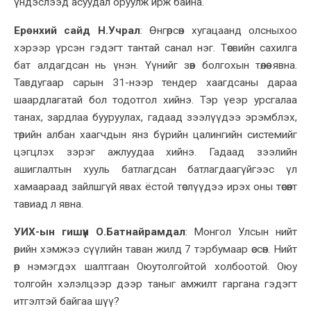
үндэслээд асуудал оруулж ирж байна.
Ерөнхий сайд Н.Учрал
:
Өнгөрсөн хугацаанд олсныхоо
хэрээр үрсэн гэдэгт тантай санал нэг. Төсвийн сахилга
бат алдагдсан
нь үнэн
. Үүнийг зөв болгохын төлөө явна.
Тавдугаар сарын
31-нээр тендер хаагдсаны дараа
шаардлагатай бол тодотгол хийнэ. Тэр үеэр урсгалаа
танах, зардлаа бууруулах, гадаад зээлүүдээ эрэмблэх,
төрийн албан хаагчдын янз бүрийн цалингийн системийг
цэгцлэх зэрэг ажлуудаа хийнэ.
Гадаад зээлийн
ашиглалтын хууль батлагдсан батлагдаагүйгээс үл
хамаараад зайлшгүй явах ёстой төслүүдээ ирэх оны төсөвт
тавиад л явна.
УИХ-ын гишүүн О.Батнайрамдал
:
Монгол Улсын нийт
өрийн хэмжээ сүүлийн таван жилд 7 тэрбумаар өссөн. Нийт
өр нэмэгдэх шалтгаан Оюу
толгойтой холбоотой. Оюу
толгойн хэлэлцээр дээр таныг амжилт гаргана гэдэгт
итгэлтэй бай
гаа
шүү?