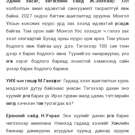
Эдийн засаг, хөгжлийн сайд Ж.Энхбая
р:
Хил
холболтын ажил идэвхтэй санхүүжилт тасралтгүй явж
байна. 2027 ондоо багтаж ашиглалтад оруулна. Монгол
Улсын коксжих нүүрс урд зах зээлд идэвхтэй өрсөлдөж
байгаа. Том орон зайг
Монгол Улс
эзэлдэг ч гэлээ зах
зээл хязгаартай. Бусад орны нүүрс орж ирнэ. Том улсын
бодлого явж байгаа
шүү дээ
. Тэгэхээр 100 сая тонн
дээр л барих бодлого явна. Түүнийгээ чанаржуулах, үнэ
өсгөх зэрэг бодлого бариад зохистой хэмжээнд сайн
үнээр барих бодлого барина.
УИХ-ын гишүүн М.Ганхүлэг
:
Гадаад зээл ашиглалтын хууль
мэдээлэл дутуу байснаас унасан. Тэгэхээр дахин энэ
хуулий
г өргөн барих уу. Ирэх гурван жилд цалин, тэтгэврийн
өсөлтөд хэчнээн төсөв тусгагдах в
э
?
Ерөнхий сайд Н.Учрал
:
Энэ хуулийг дахин өргөн барих
чиглэлээр ажиллана. Нэмээд гадаад зээлийг Хөгжлийн
банкаар дамжуулах асуудлыг хуульд давхар оруулж