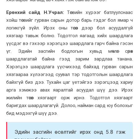
Ерөнхий сайд Н.Учрал:
Төсвийн хүрээг батлуулснаас
хойш төсвийг гурван сарын дотор барь гэдэг бол ямар ч
логикгүй зүйл. Ирэх оны төсөв дээр бол асуудалгүй
хязгаар тавьж болно. Тодотгол яагаад хийх шаардлага
үүсдэг вэ гэхээр хэрэгцээ шаардлага гарч бай
на гэсэн
үг
. Эдийн засгийн бодлогын хувьд мөчлөг сөрөх
шаардлагатай байна гээд зарим зардлаа танана.
Хэрэгцээ шаардлага үүсчихээд байхад гурван сарын
хязгаараа хүлээгээд суувал тэр тодотголын шаардлага
байхгүй
биз дээ
. Тухайн цаг үетэйгээ зэрэгцээд хариу
арга хэмжээ авах яаралтай асуудал шүү дээ. Ирэх
жилийн төсөв хязгаарт орж ирнэ. Тодотгол хязгаарт
баригдах шаардлагагүй. Долоо, найман сард юу болохыг
бид мэдэхгүй шүү дээ.
Эдийн засгийн өсөлтийг ирэх онд 5.8 гэж