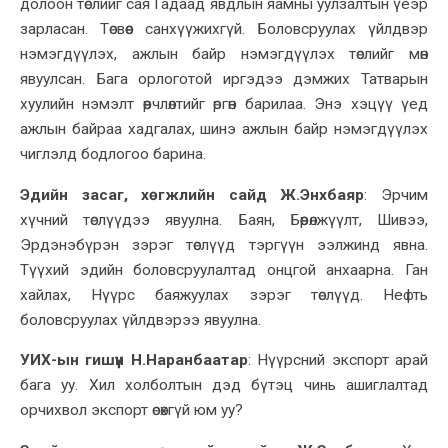
долоон төслийг сая Гадаад явдлын яамны уулзалтын үеэр
зарласан. Төсвөөс санхүүжихгүй. Боловсруулах үйлдвэр
нэмэгдүүлэх, ажлын байр нэмэгдүүлэх төслийг
мөн
явуулсан. Бага орлоготой иргэдээ дэмжих Татварын
хуулийн нэмэлт өөрчлөлт
ийг
өргөн барилаа. Энэ
хэцүү
үед
ажлын байраа хадгалах, шинэ ажлын байр нэмэгдүүлэх
чиглэлд бодлогоо барина.
Эдийн засаг, хөгжлийн сайд Ж.Энхбаяр
:
Эрчим
хүчний төслүүдээ явуулна. Баян, Бөөрөлжүүлт, Шивээ,
Эрдэнэбүрэн зэрэг төслүүд тэргүүн ээлжинд явна.
Түүхий эдийн боловсруулалтад онцгой анхаарна. Ган
хайлах, Нүүрс баяжуулах зэрэг төслүүд. Нефть
боловсруулах үйлдвэрээ явуулна.
УИХ-ын гишүүн Н.Наранбаатар
:
Нүүрсний экспорт арай
бага уу. Хил холболтын дэд бүтэц чинь ашиглалтад
орчихвол экспорт өсөхгүй юм уу
?