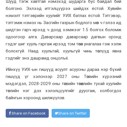
Шууд тэгж хавтгай нэмэхэд шударга бус байдал бий
болгоно. Эхлээд итгэлцүүрээ шийдэх ёстой. Хувийн
нэмэлт тэтгэврийн хуулийг УИХ батлах ёстой. Тэтгэвэр,
тэтгэмж нэмэх нь Засгийн газрын бодлого мөн ч гэлээ ид
шидтэн гарч ирээд ч доод хэмжээг 1.5 болгох боломж
одоогоор алга. Даварсаар даварсаар дагвын оронд
гэдэг шиг хууль гаргаж ирээд том төсөл унагалаа гэж хэлж
болохгүй. Наад хуультай, хуульгүй чинь төслүүд явна
гэдгийг энэ дашрамд онцолъё
.
Ийнхүү УИХ-ын гишүүд асуулт асуусны дараа нэр бүхий
гишүүд үг хэлснээр 2027 оны
Төсвийн хүрээний
мэдэгдэл, 2028
-
2029 оны төсвийн төсөөллийн тухай хуулийн
төслий
н нэг
дэх
хэлэлцүүлгийг дуусгаж, холбогдох
байнгын хороонд шилжүүлэв.
Share on Facebook
Share on Twitter