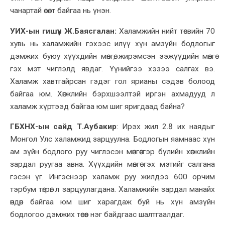
чанартай өсөлт байгаа
нь үнэн
.
УИХ-ын гишүүн Ж.Баясгалан:
Халамжийн нийт төсвийн 70
хувь нь халамжийн гэхээс илүү хүн амзүйн бодлогыг
дэмжих буюу хүүхдийн мөнгө, жирэмсэн ээжүүдийн мөнгө
гэх мэт чиглэлд явдаг. Үүнийгээ хэзээ салгах вэ.
Халамж хавтгайрсан гэдэг гол ярианы сэдэв болоод
байгаа юм. Хөгжлийн бэрхшээлтэй иргэн ахмадууд л
халамж хүртээд байгаа юм шиг яригдаад байна?
ГБХНХ-ын сайд Т.Аубакир
:
Ирэх жил 2.8 их наядыг
Монгол Улс халамжид зарцуулна. Бодлогын яамнаас хүн
ам зүйн бодлого руу чиглэсэн мөнгөө гэр бүлийн хөгжлийн
зардал руугаа авна.
Хүүхдийн мөнгө гэх мэтийг салгана
гэсэн үг.
Ингэснээр халамж руу жилдээ 600 орчим
тэрбум төгрөг л зарцуулагд
ана
. Халамжийн зардал манайх
өндөр байгаа юм шиг харагдаж буй нь хүн амзүйн
бодлогоо дэмжих төсөв нэг байдгаас шалтгаалдаг.