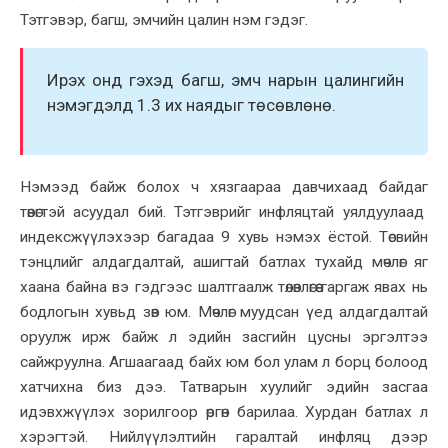
Тэтгэвэр, багш, эмчийн цалин нэм гэдэг.
Ирэх онд гэхэд багш, эмч нарын цалингийн
нэмэгдэлд 1.3 их наядыг төсөвлөнө.
Нэмээд байж болох ч хязгаараа давчихаад байдаг
төвөгтэй асуудал бий
. Тэтгэврийг инфляцтай уялдуулаад
индексжүүлэхээр багадаа 9 хувь нэмэх ёстой. Төсвийн
тэнцлийг алдагдалтай, ашигтай батлах тухайд мөчлөг яг
хаана байна вэ гэдгээс шалтгаалж
төлөвлөгөө гаргаж явах нь
бодлогын хувьд зөв юм. Мөчлөг муудсан үед алдагдалтай
оруулж ирж байж л эдийн засгийн цусны эргэлтээ
сайжруулна. Агшаагаад байх юм бол улам л борц болоод
хатчихна биз дээ. Татварын хуулийг эдийн засгаа
идэвхжүүлэх зорилгоор өргөн барилаа. Хурдан батлах л
хэрэгтэй. Нийлүүлэлтийн гаралтай инфляц дээр