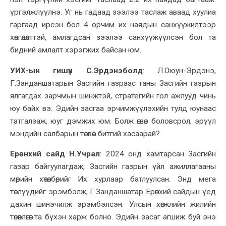
үргэлжлүүлнэ. У
г
нь гадаад зээлээ тасла
ж аваад
хуулиа
гаргаад ирсэн бол 4 орчим их наядын санхүүжилтээр
хөнгөлөлттэй, амлагдсан зээлээ санхүүжүүлсэн бол та
бидний амлалт хэрэгжих
байсан
юм.
УИХ-ын гишүүн С.Эрдэнэболд
: Л.Оюун-Эрдэнэ,
Г.Занданшатарын Засгийн газраас таны Засгийн газрын
ялгагдах зарчмын шинжтэй, стратегийн гол ажлууд чинь
юу байх вэ. Эдийн засгаа эрчимжүүлэхийн тулд юунаас
татгалзаж, юуг дэмжих юм
. Болж өгвөл боловсрол, эрүүл
мэндийн салбарын төсвөөс битгий ха
с
аарай
?
Ерөнхий сайд Н.Учрал
:
2024 онд хамтарсан Засгийн
газар байгуулагдаж, Засгийн газрын үйл ажиллагааны
мөрийн хөтөлбөрийг Их хурлаар батлуулсан. Энд мега
төслүүдийг эрэмбэлж, Г.Занданшатар Ерөнхий сайдын үед
дахин шинэчилж эрэмбэлсэн. Улсын хөгжлийн жилийн
төлөвлөгөөг та бүхэн харж болно.
Эдийн засаг агшиж буй энэ