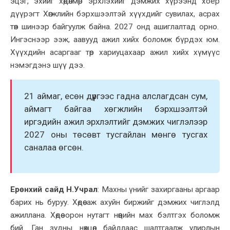
эцэг, эхийг хөдөлмөр эрхлэхийг дэмжих хүрээнд хоёр
дүүрэгт Хөгжлийн бэрхшээлтэй хүүхдийг сувилах
, асрах
төв
шинээр
байгуулж байна. 2027 онд ашиглалтад орно.
Ингэснээр ээж, аавууд ажил хийх боломж бүрдэх юм.
Хүүхдийн ас
арг
аа
г
төр хариуцахаар ажил хийх хүмүүс
нэмэгдэнэ шүү дээ.
21 аймаг, есөн дүүргээс гадна алслагдсан сум,
аймагт байгаа хөгжлийн бэрхшээлтэй
иргэдийн ажил эрхлэлтийг дэмжих чиглэлээр
2027 оны төсөвт
тусгайлан
мөнгө тусгах
саналаа өгсөн.
Ерөнхий сайд Н
.
Учрал
:
Махны үнийг захиргааны аргаар
барих нь буруу. Хөдөө аж ахуйн биржийг дэмжих чиглэлд
ажиллана. Хөдөө орон нутагт нөөцийн мах бэлтгэх боломж
бий.
Ган зудны нөхцөл байдлаас шалтгаалж улирлын