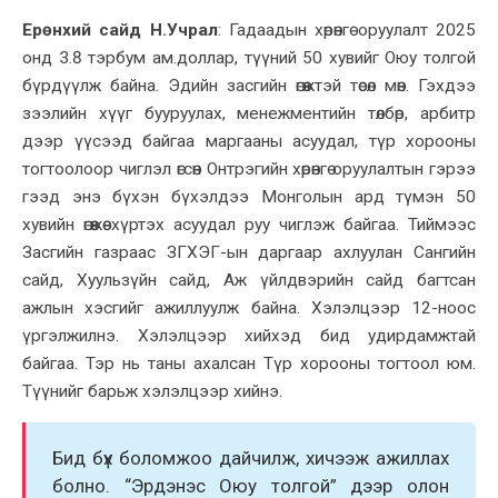
Ерөнхий сайд Н.Учрал
:
Гадаадын хөрөнгө оруулалт 2025
онд 3.8 тэрбум ам.доллар,
түүний 50 хувийг Оюу толгой
бүрдүүлж байна. Эдийн засгийн өгөөжтэй төсөл мөн. Гэхдээ
зээлийн хүүг бууруулах, менежментийн төлбөр, арбитр
дээр үүсээд байгаа маргааны асуудал, түр хорооны
тогтоолоо
р чиглэл
өгсөн Онтрэгийн хөрөнгө оруулалтын гэрээ
гээд энэ бүхэн
бүхэлдээ Монголын ард түмэн 50
хувийн өгөөжөө хүртэх
асуудал руу
чиглэж байгаа. Тиймээс
Засгийн газраас ЗГХЭГ-ын дарга
ар ахлуулан
Сангийн
сайд, Хуульзүйн сайд
, Аж үйлдвэрийн сайд багтсан
ажлын хэс
гийг
ажилл
уул
ж байна. Хэлэлцээр 12-ноос
үргэлжилнэ. Хэлэлцээр хийхэд бид удирдамжтай
байгаа. Тэр нь таны ахалсан Түр хорооны тогтоол юм.
Түүнийг барьж хэлэлцээр хийнэ.
Бид бүх боломжоо дайчилж
,
хичээж ажиллах
болно. “Эрдэнэс Оюу толгой” дээр олон