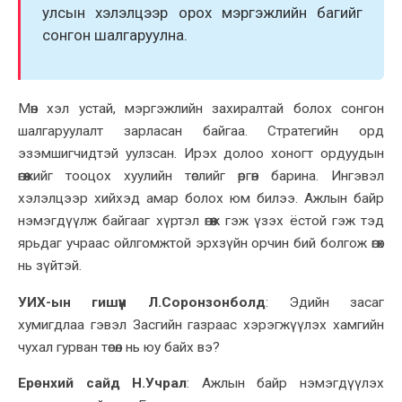
улсын хэлэлцээр орох мэргэжлийн багийг
сонгон шалгаруулна.
Мөн хэл устай, мэргэжлийн захиралтай болох сонгон
шалгаруулалт зарласан байгаа. Стратегийн орд
эзэмшигчидтэй уулзсан. Ирэх долоо хоногт
ордуудын
өгөөжийг тооцох хуулийн төслийг өргөн барина. Ингэвэл
хэлэлцээр хийхэд амар бол
ох юм билээ
. Ажлын байр
нэмэгдүүлж байгааг хүртэл өгөөж гэж
үзэх ёстой гэж
тэд
ярьдаг учраас ойлгомжтой эрхзүйн орчин бий болгож өг
өх
нь зүйтэй
.
УИХ-ын гишүүн Л.Соронзонболд
:
Эдийн засаг
хумигдлаа гэвэл Засгийн газраас хэрэгжүүлэх хамгийн
чухал гурван төсөл нь юу байх вэ?
Ерөнхий сайд Н.Учрал
:
Ажлын байр нэмэгдүүлэх