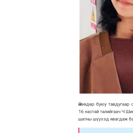
Өнөөдөр буюу тавдугаар 
16 настай талийгаач Ч.Ш
шатны шүүхэд явагдаж ба