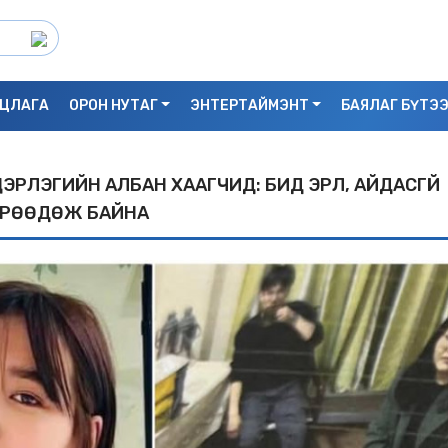
ЦЛАГА
ОРОН НУТАГ
ЭНТЕРТАЙМЭНТ
БАЯЛАГ БҮТЭ
ЭРЛЭГИЙН АЛБАН XААГЧИД: БИД ЭРҮҮЛ, АЙДАСГҮЙ
ӨРӨӨДӨЖ БАЙНА
С.БАЯРБИЛЭГ: ДРАГОН ТӨВИЙН 3 ДАВХ
УНАСАН 25 НАСТАЙ ЭМЭГТЭЙ АМИА Х
БАЙЖ БОЛЗОШГҮЙ