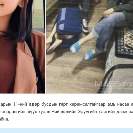
сарын 11-ний өдөр бусдын гарт xарамсалтайгаар амь насаа 
инэсарангийн шүүx xурал Нийслэлийн Эрүүгийн хэргийн давж з
йна.