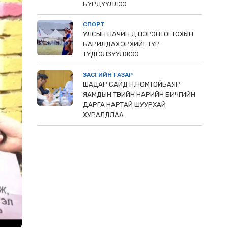
БҮРДҮҮЛЛЭЭ
СПОРТ
УЛСЫН НАЧИН Д.ЦЭРЭНТОГТОХЫН
БАРИЛДАХ ЭРХИЙГ ТҮР
ТҮДГЭЛЗҮҮЛЖЭЭ
ЗАСГИЙН ГАЗАР
ШАДАР САЙД Н.НОМТОЙБАЯР
ЯАМДЫН ТӨРИЙН НАРИЙН БИЧГИЙН
ДАРГА НАРТАЙ ШУУРХАЙ
ХУРАЛДЛАА