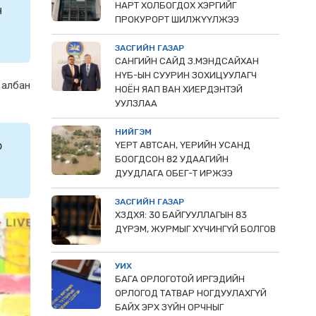
НАРТ ХОЛБОГДОХ ХЭРГИЙГ
н
ПРОКУРОРТ ШИЛЖҮҮЛЖЭЭ
ЗАСГИЙН ГАЗАР
САНГИЙН САЙД З.МЭНДСАЙХАН
НҮБ-ЫН СУУРИН ЗОХИЦУУЛАГЧ
 албан
НОЁН ЯАП ВАН ХИЕРДЭНТЭЙ
УУЛЗЛАА
НИЙГЭМ
р
ҮЕРТ АВТСАН, ҮЕРИЙН УСАНД
БООГДСОН 82 УДААГИЙН
ДУУДЛАГА ОБЕГ-Т ИРЖЭЭ
ЗАСГИЙН ГАЗАР
ХЗДХЯ: 30 БАЙГУУЛЛАГЫН 83
ДҮРЭМ, ЖУРМЫГ ХҮЧИНГҮЙ БОЛГОВ
УИХ
БАГА ОРЛОГОТОЙ ИРГЭДИЙН
ОРЛОГОД ТАТВАР НОГДУУЛАХГҮЙ
БАЙХ ЭРХ ЗҮЙН ОРЧНЫГ