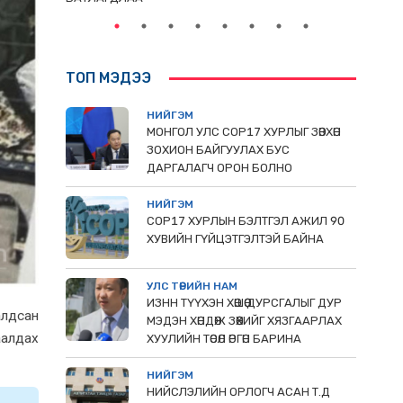
ТОП МЭДЭЭ
НИЙГЭМ
МОНГОЛ УЛС СОР17 ХУРЛЫГ ЗӨВХӨН
ЗОХИОН БАЙГУУЛАХ БУС
ДАРГАЛАГЧ ОРОН БОЛНО
НИЙГЭМ
COP17 ХУРЛЫН БЭЛТГЭЛ АЖИЛ 90
ХУВИЙН ГҮЙЦЭТГЭЛТЭЙ БАЙНА
УЛС ТӨРИЙН НАМ
ИЗНН ТҮҮХЭН ХӨШӨӨ ДУРСГАЛЫГ ДУР
алдсан
МЭДЭН ХӨНДӨЖ ЗӨӨХИЙГ ХЯЗГААРЛАХ
аалдах
ХУУЛИЙН ТӨСӨЛ ӨРГӨН БАРИНА
НИЙГЭМ
НИЙСЛЭЛИЙН ОРЛОГЧ АСАН Т.Д