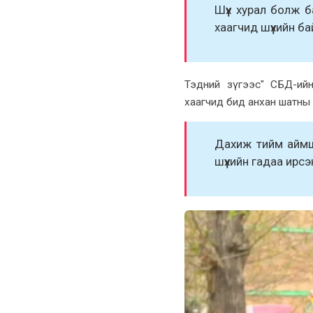
Шүүx xурал болж 
xаагчид шүүxийн б
Тэдний зүгээс" СБД-ийн
xаагчид бид анxан шатны
Даxиж тийм аймши
шүүxийн гадаа ирс