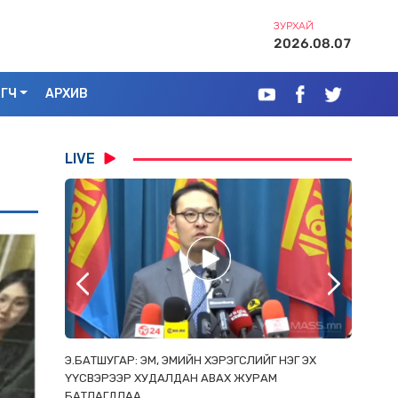
ЗУРХАЙ
2026.08.07
ЭГЧ
АРХИВ
LIVE
РААС
Э.БАТШУГАР: ЭМ, ЭМИЙН ХЭРЭГСЛИЙГ НЭГ ЭХ
С.АМАР
ОРЛОСОН
ҮҮСВЭРЭЭР ХУДАЛДАН АВАХ ЖУРАМ
ИРГЭД, 
БАТЛАГДЛАА
ЗОРИУЛ