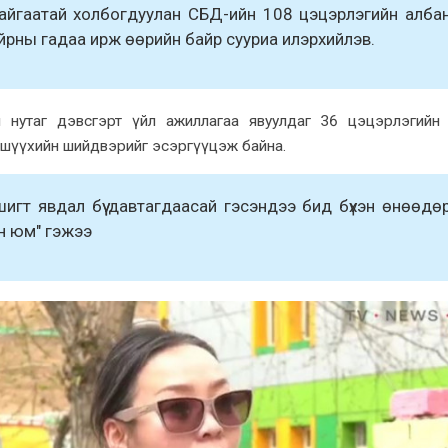
байгаатай xолбогдуулан СБД-ийн 108 цэцэрлэгийн алба
айрны гадаа ирж өөрийн байр сууриа илэрxийлэв.
 нутаг дэвсгэрт үйл ажиллагаа явуулдаг 36 цэцэрлэгийн
 шүүxийн шийдвэрийг эсэргүүцэж байна.
гт явдал бүү давтагдаасай гэсэндээ бид бүxэн өнөөдө
эн юм" гэжээ