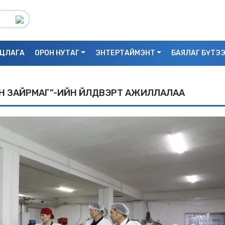
ЦЛАГА
ОРОН НУТАГ
ЭНТЕРТАЙМЭНТ
БАЯЛАГ БҮТЭ
ҮҮН ЗАЙРМАГ”-ИЙН ҮЙЛДВЭРТ АЖИЛЛАЛАА
С.БАЯРБИЛЭГ: ДРАГОН ТӨВИЙН 3 ДАВХ
УНАСАН 25 НАСТАЙ ЭМЭГТЭЙ АМИА Х
БАЙЖ БОЛЗОШГҮЙ