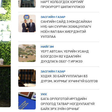
НАРТ ХОЛБОГДОХ ХЭРГИЙГ
ПРОКУРОРТ ШИЛЖҮҮЛЖЭЭ
ЗАСГИЙН ГАЗАР
САНГИЙН САЙД З.МЭНДСАЙХАН
НҮБ-ЫН СУУРИН ЗОХИЦУУЛАГЧ
НОЁН ЯАП ВАН ХИЕРДЭНТЭЙ
УУЛЗЛАА
НИЙГЭМ
ҮЕРТ АВТСАН, ҮЕРИЙН УСАНД
БООГДСОН 82 УДААГИЙН
ДУУДЛАГА ОБЕГ-Т ИРЖЭЭ
ЗАСГИЙН ГАЗАР
ХЗДХЯ: 30 БАЙГУУЛЛАГЫН 83
ДҮРЭМ, ЖУРМЫГ ХҮЧИНГҮЙ БОЛГОВ
УИХ
БАГА ОРЛОГОТОЙ ИРГЭДИЙН
ОРЛОГОД ТАТВАР НОГДУУЛАХГҮЙ
БАЙХ ЭРХ ЗҮЙН ОРЧНЫГ