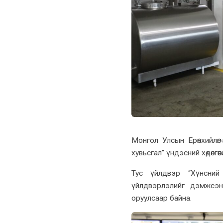
Монгол Улсын Ерөнхийлөг
хувьсгал” үндэсний хөдөлг
Тус үйлдвэр “Хүнсний х
үйлдвэрлэлийг дэмжсэн
оруулсаар байна.