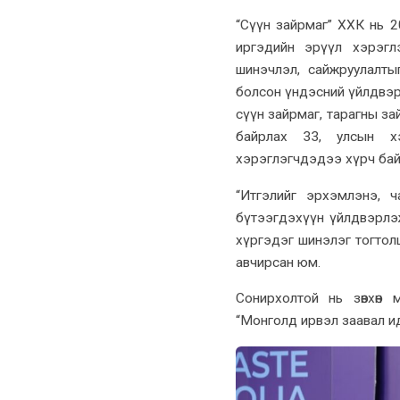
“Сүүн зайрмаг” ХХК нь 
иргэдийн эрүүл хэрэглэ
шинэчлэл, сайжруулалты
болсон үндэсний үйлдвэрл
сүүн зайрмаг, тарагны за
байрлах 33, улсын х
хэрэглэгчдэдээ хүрч бай
“Итгэлийг эрхэмлэнэ, 
бүтээгдэхүүн үйлдвэрлэж
хүргэдэг шинэлэг тогто
авчирсан юм.
Сонирхолтой нь зөвхөн
“Монголд ирвэл заавал и