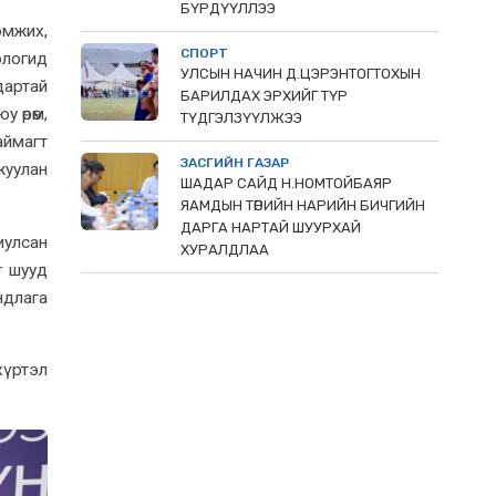
БҮРДҮҮЛЛЭЭ
эмжих,
СПОРТ
ологид
УЛСЫН НАЧИН Д.ЦЭРЭНТОГТОХЫН
дартай
БАРИЛДАХ ЭРХИЙГ ТҮР
 өрөм,
ТҮДГЭЛЗҮҮЛЖЭЭ
аймагт
ЗАСГИЙН ГАЗАР
уулан
ШАДАР САЙД Н.НОМТОЙБАЯР
ЯАМДЫН ТӨРИЙН НАРИЙН БИЧГИЙН
ДАРГА НАРТАЙ ШУУРХАЙ
иулсан
ХУРАЛДЛАА
т шууд
ндлага
хүртэл