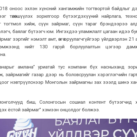
2018 оноос эхлэн хүнсний хангамжийн тогтвортой байдлыг д
эг төлөвшүүлэх зорилгоор бүтээгдэхүүний найрлага, техн
г тогтмол хийж, сүүн зайрмаг, сүүн тараг брэндээрээ ал
эгч, баялаг бүтээгч юм. Ингэхдээ уламжлалт цагаан идээ буюу
йрмаг зэргийг нэмэлт амт, өнгө оруулагчгүйгээр үйлдвэрлэн 21 
эмжээнд нийт 130 гаруй борлуулалтын цэгээр дамж
на.
чанарыг амлана” уриатай тус компани бүх насныханд зор
, зайрмагийг газар дээр нь боловсруулан хэрэглэгчийн гар
лцоог нэвтрүүлснээр Монголын зайрмагны зах зээлд шинэ ха
 монголчууд биш, Солонгосын сошиал контент бүтээгчид 
дэх ёстой зайрмаг” хэмээн онцолдог болжээ.