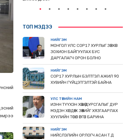
ТОП МЭДЭЭ
НИЙГЭМ
МОНГОЛ УЛС СОР17 ХУРЛЫГ ЗӨВХӨН
ЗОХИОН БАЙГУУЛАХ БУС
ДАРГАЛАГЧ ОРОН БОЛНО
НИЙГЭМ
COP17 ХУРЛЫН БЭЛТГЭЛ АЖИЛ 90
ХУВИЙН ГҮЙЦЭТГЭЛТЭЙ БАЙНА
үнсний
УЛС ТӨРИЙН НАМ
ИЗНН ТҮҮХЭН ХӨШӨӨ ДУРСГАЛЫГ ДУР
дэсний
МЭДЭН ХӨНДӨЖ ЗӨӨХИЙГ ХЯЗГААРЛАХ
нэмрээ
ХУУЛИЙН ТӨСӨЛ ӨРГӨН БАРИНА
НИЙГЭМ
НИЙСЛЭЛИЙН ОРЛОГЧ АСАН Т.Д