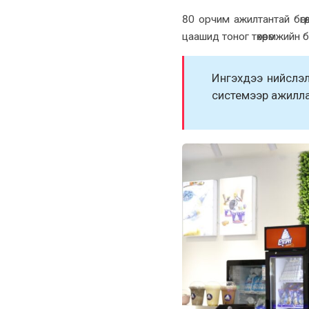
80 орчим ажилтантай бөгө
цаашид тоног төхөөрөмжий
Ингэхдээ нийслэл
системээр ажилл