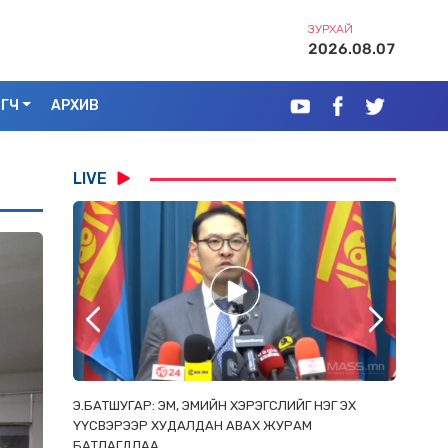
ЗУРХАЙ
2026.08.07
ЭГЧ
АРХИВ
LIVE
РААС
Э.БАТШУГАР: ЭМ, ЭМИЙН ХЭРЭГСЛИЙГ НЭГ ЭХ
С.АМАР
ОРЛОСОН
ҮҮСВЭРЭЭР ХУДАЛДАН АВАХ ЖУРАМ
ИРГЭД, 
БАТЛАГДЛАА
ЗОРИУЛ