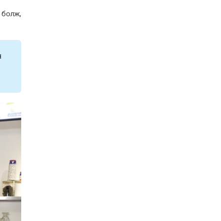
 болж,
н