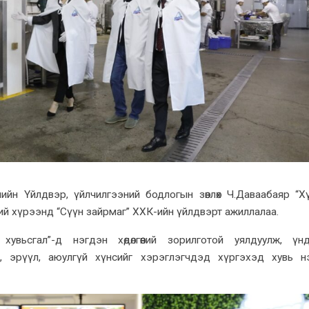
чийн Үйлдвэр, үйлчилгээний бодлогын зөвлөх Ч.Даваабаяр “Х
өөний хүрээнд “Сүүн зайрмаг” ХХК-ийн үйлдвэрт ажиллалаа.
увьсгал”-д нэгдэн хөдөлгөөний зорилготой уялдуулж, үн
, эрүүл, аюулгүй хүнсийг хэрэглэгчдэд хүргэхэд хувь 