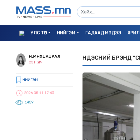
УЛС ТӨР
НИЙГЭМ
ГАДААД МЭДЭЭ
ЯРИЛ
Н.МӨНХЦАЦРАЛ
ҮНДЭСНИЙ БРЭНД “С
СЭТГҮҮЛЧ
НИЙГЭМ
2026.05.11 17:43
1459