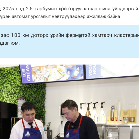
өд 2025 онд 2.5 тэрбумын хөрөнгө оруулалтаар шинэ үйлдвэртэй
н бүрэн автомат урсгалыг нэвтрүүлэхээр ажиллаж байна.
ээс 100 км доторх үхрийн фермүүдтэй хамтарч кластеры
адаг юм.