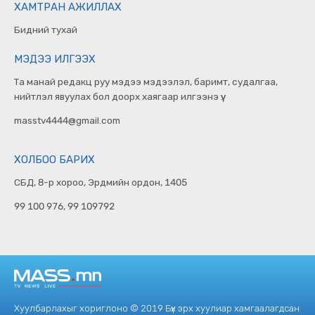
ХАМТРАН АЖИЛЛАХ
Бидний тухай
МЭДЭЭ ИЛГЭЭХ
Та манай редакц руу мэдээ мэдээлэл, баримт, судалгаа,
нийтлэл явуулах бол доорх хаягаар илгээнэ үү.
masstv4444@gmail.com
ХОЛБОО БАРИХ
СБД, 8-р хороо, Эрдмийн ордон, 1405
99 100 976, 99 109792
Хуулбарлахыг хориглоно © 2019 Бүх эрх хуулиар хамгаалагдсан