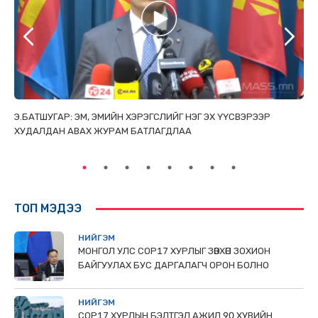
ТАЙ
Э.БАТШУГАР: ЭМ, ЭМИЙН ХЭРЭГСЛИЙГ НЭГ ЭХ ҮҮСВЭРЭЭР
С.
ХУДАЛДАН АВАХ ЖУРАМ БАТЛАГДЛАА
НИ
ТӨ
ТОП МЭДЭЭ
НИЙГЭМ
МОНГОЛ УЛС СОР17 ХУРЛЫГ ЗӨВХӨН ЗОХИОН
БАЙГУУЛАХ БУС ДАРГАЛАГЧ ОРОН БОЛНО
НИЙГЭМ
COP17 ХУРЛЫН БЭЛТГЭЛ АЖИЛ 90 ХУВИЙН