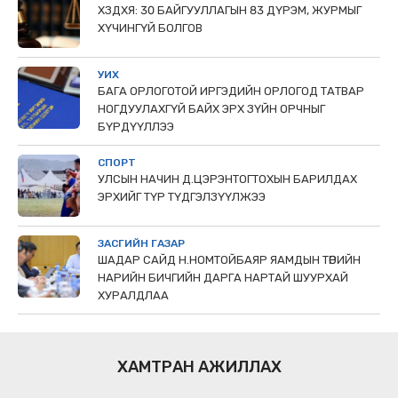
ХЗДХЯ: 30 БАЙГУУЛЛАГЫН 83 ДҮРЭМ, ЖУРМЫГ
ХҮЧИНГҮЙ БОЛГОВ
УИХ
БАГА ОРЛОГОТОЙ ИРГЭДИЙН ОРЛОГОД ТАТВАР
НОГДУУЛАХГҮЙ БАЙХ ЭРХ ЗҮЙН ОРЧНЫГ
БҮРДҮҮЛЛЭЭ
СПОРТ
УЛСЫН НАЧИН Д.ЦЭРЭНТОГТОХЫН БАРИЛДАХ
ЭРХИЙГ ТҮР ТҮДГЭЛЗҮҮЛЖЭЭ
ЗАСГИЙН ГАЗАР
ШАДАР САЙД Н.НОМТОЙБАЯР ЯАМДЫН ТӨРИЙН
НАРИЙН БИЧГИЙН ДАРГА НАРТАЙ ШУУРХАЙ
ХУРАЛДЛАА
ХАМТРАН АЖИЛЛАХ