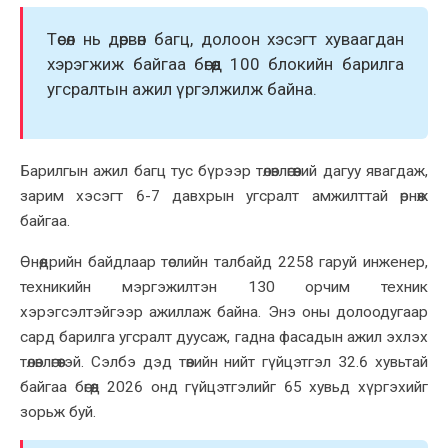
Төсөл нь дөрвөн багц, долоон хэсэгт хуваагдан
хэрэгжиж байгаа бөгөөд 100 блокийн барилга
угсралтын ажил үргэлжилж байна.
Барилгын ажил багц тус бүрээр төлөвлөгөөний дагуу явагдаж,
зарим хэсэгт 6-7 давхрын угсралт амжилттай өрнөж
байгаа.
Өнөөдрийн байдлаар төслийн талбайд 2258 гаруй инженер,
техникийн мэргэжилтэн 130 орчим техник
хэрэгсэлтэйгээр ажиллаж байна. Энэ оны долоодугаар
сард барилга угсралт дуусаж, гадна фасадын ажил эхлэх
төлөвлөгөөтэй. Сэлбэ дэд төвийн нийт гүйцэтгэл 32.6 хувьтай
байгаа бөгөөд 2026 онд гүйцэтгэлийг 65 хувьд хүргэхийг
зорьж буй.