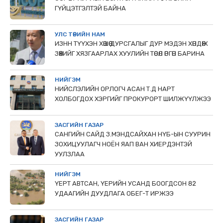
ГҮЙЦЭТГЭЛТЭЙ БАЙНА
УЛС ТӨРИЙН НАМ
ИЗНН ТҮҮХЭН ХӨШӨӨ ДУРСГАЛЫГ ДУР МЭДЭН ХӨНДӨЖ
ЗӨӨХИЙГ ХЯЗГААРЛАХ ХУУЛИЙН ТӨСӨЛ ӨРГӨН БАРИНА
НИЙГЭМ
НИЙСЛЭЛИЙН ОРЛОГЧ АСАН Т.Д НАРТ
ХОЛБОГДОХ ХЭРГИЙГ ПРОКУРОРТ ШИЛЖҮҮЛЖЭЭ
ЗАСГИЙН ГАЗАР
САНГИЙН САЙД З.МЭНДСАЙХАН НҮБ-ЫН СУУРИН
ЗОХИЦУУЛАГЧ НОЁН ЯАП ВАН ХИЕРДЭНТЭЙ
УУЛЗЛАА
НИЙГЭМ
ҮЕРТ АВТСАН, ҮЕРИЙН УСАНД БООГДСОН 82
УДААГИЙН ДУУДЛАГА ОБЕГ-Т ИРЖЭЭ
ЗАСГИЙН ГАЗАР