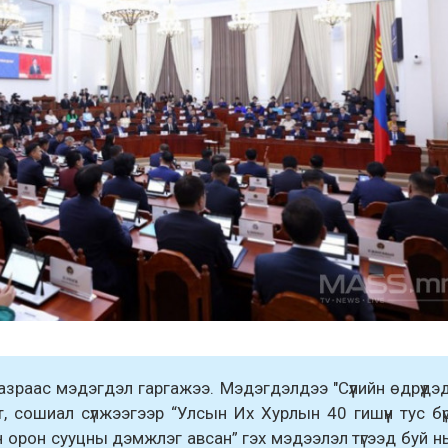
зраас мэдэгдэл гаргажээ. Мэдэгдэлдээ "Сүүлийн өдрүүдэ
, сошиал сүлжээгээр “Улсын Их Хурлын 40 гишүүн тус бү
н орон сууцны дэмжлэг авсан” гэх мэдээлэл түгээд буй н