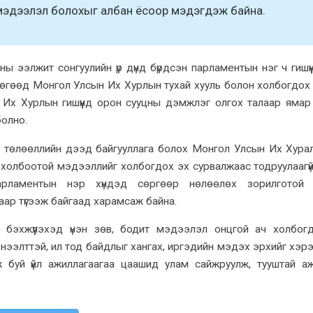
л мэдээлэл болохыг албан ёсоор мэдэгдэж байна.
 ээлжит сонгуулийн үр дүнд бүрдсэн парламентын нэг ч гишүү
бөгөөд Монгол Улсын Их Хурлын тухай хууль болон холбогдох
 Их Хурлын гишүүнд орон сууцны дэмжлэг олгох талаар ямар
болно.
й төлөөллийн дээд байгууллага болох Монгол Улсын Их Хурал, 
ай холбоотой мэдээллийг холбогдох эх сурвалжаас тодруулаагүй
 парламентын нэр хүндэд сөргөөр нөлөөлөх зорилготой 
ар түгээж байгаад харамсаж байна.
бэхжүүлэхэд үнэн зөв, бодит мэдээлэл онцгой ач холбог
ээлттэй, ил тод байдлыг хангах, иргэдийн мэдэх эрхийг хэрэг
лж буй үйл ажиллагаагаа цаашид улам сайжруулж, тууштай а