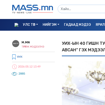
УЛС ТӨР
НИЙГЭМ
ГАДААД МЭДЭЭ
ЯРИЛ
M.MN
УИХ-ЫН 40 ГИШҮҮН 
ТҮРҮҮЛЖ МЭДЭЭЛНЭ
АВСАН” ГЭХ МЭДЭЭЛЭ
УИХ
2026.05.12 13:49
2885