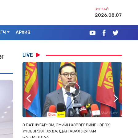
ЗУРХАЙ
2026.08.07
ЭГЧ
АРХИВ
LIVE
ЭГ
РААС
Э.БАТШУГАР: ЭМ, ЭМИЙН ХЭРЭГСЛИЙГ НЭГ ЭХ
С.АМАР
ОРЛОСОН
ҮҮСВЭРЭЭР ХУДАЛДАН АВАХ ЖУРАМ
ИРГЭД, 
БАТЛАГДЛАА
ЗОРИУЛ