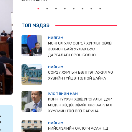
ТОП МЭДЭЭ
НИЙГЭМ
МОНГОЛ УЛС СОР17 ХУРЛЫГ ЗӨВХӨН
ЗОХИОН БАЙГУУЛАХ БУС
ДАРГАЛАГЧ ОРОН БОЛНО
НИЙГЭМ
COP17 ХУРЛЫН БЭЛТГЭЛ АЖИЛ 90
ХУВИЙН ГҮЙЦЭТГЭЛТЭЙ БАЙНА
УЛС ТӨРИЙН НАМ
ИЗНН ТҮҮХЭН ХӨШӨӨ ДУРСГАЛЫГ ДУР
МЭДЭН ХӨНДӨЖ ЗӨӨХИЙГ ХЯЗГААРЛАХ
ХУУЛИЙН ТӨСӨЛ ӨРГӨН БАРИНА
д
р
НИЙГЭМ
НИЙСЛЭЛИЙН ОРЛОГЧ АСАН Т.Д
ь