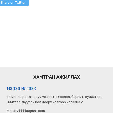
Share on Twitter
ХАМТРАН АЖИЛЛАХ
МЭДЭЭ ИЛГЭЭХ
Та манай редакц руу мэдээ мэдээлэл, баримт, судалгаа,
нийтлэл явуулах бол доорх хаягаар илгээнэ үү.
masstv4444@gmail.com