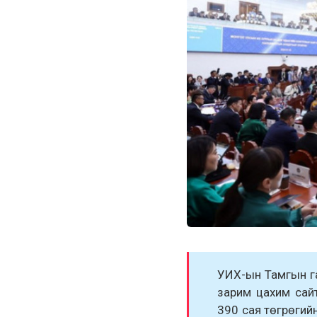
УИХ-ын Тамгын га
зарим цахим сайт
390 сая төгрөгий