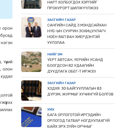
НАРТ ХОЛБОГДОХ ХЭРГИЙГ
ПРОКУРОРТ ШИЛЖҮҮЛЖЭЭ
ЗАСГИЙН ГАЗАР
САНГИЙН САЙД З.МЭНДСАЙХАН
н орон
НҮБ-ЫН СУУРИН ЗОХИЦУУЛАГЧ
 бусад
НОЁН ЯАП ВАН ХИЕРДЭНТЭЙ
 нэгэн
УУЛЗЛАА
НИЙГЭМ
ҮЕРТ АВТСАН, ҮЕРИЙН УСАНД
түүний
БООГДСОН 82 УДААГИЙН
, олон
ДУУДЛАГА ОБЕГ-Т ИРЖЭЭ
худал
ЗАСГИЙН ГАЗАР
ХЗДХЯ: 30 БАЙГУУЛЛАГЫН 83
ДҮРЭМ, ЖУРМЫГ ХҮЧИНГҮЙ БОЛГОВ
долтой
жүүлэх
жиллах
УИХ
БАГА ОРЛОГОТОЙ ИРГЭДИЙН
ОРЛОГОД ТАТВАР НОГДУУЛАХГҮЙ
БАЙХ ЭРХ ЗҮЙН ОРЧНЫГ