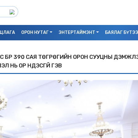
ЦЛАГА
ОРОН НУТАГ
ЭНТЕРТАЙМЭНТ
БАЯЛАГ БҮТЭ
ТУС БҮР 390 САЯ ТӨГРӨГИЙН ОРОН СУУЦНЫ ДЭМЖЛ
Л НЬ ОР ҮНДЭСГҮЙ ГЭВ
С.БАЯРБИЛЭГ: ДРАГОН ТӨВИЙН 3 ДАВХ
УНАСАН 25 НАСТАЙ ЭМЭГТЭЙ АМИА Х
БАЙЖ БОЛЗОШГҮЙ