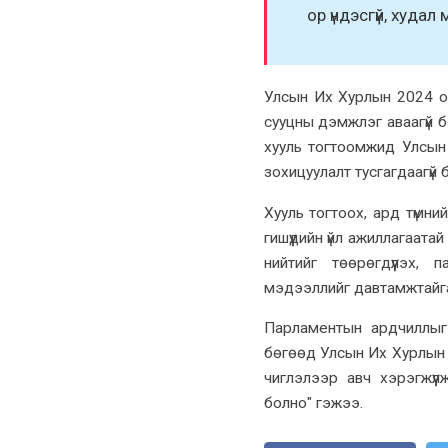
ор үндэсгүй, худа
Улсын Их Хурлын 2024 оны
сууцны дэмжлэг аваагүй 
хууль тогтоомжид Улсын
зохицуулалт тусгагдаагүй 
Хууль тогтоох, ард түмни
гишүүдийн үйл ажиллагаат
нийтийг төөрөгдүүлэх,
мэдээллийг давтамжтайга
Парламентын ардчиллыг 
бөгөөд Улсын Их Хурлын н
чиглэлээр авч хэрэгжүү
болно" гэжээ.