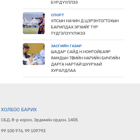
БҮРДҮҮЛЛЭЭ
СПОРТ
УЛСЫН НАЧИН Д.ЦЭРЭНТОГТОХЫН
БАРИЛДАХ ЭРХИЙГ ТҮР
ТҮДГЭЛЗҮҮЛЖЭЭ
ЗАСГИЙН ГАЗАР
ШАДАР САЙД Н.НОМТОЙБАЯР
ЯАМДЫН ТӨРИЙН НАРИЙН БИЧГИЙН
ДАРГА НАРТАЙ ШУУРХАЙ
ХУРАЛДЛАА
ХОЛБОО БАРИХ
СБД, 8-р хороо, Эрдмийн ордон, 1405
99 100 976, 99 109792