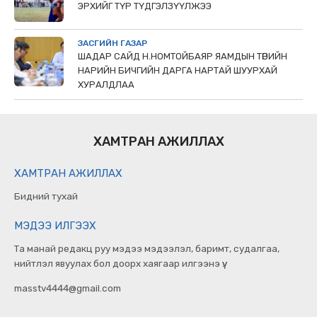
ЭРХИЙГ ТҮР ТҮДГЭЛЗҮҮЛЖЭЭ
ЗАСГИЙН ГАЗАР
ШАДАР САЙД Н.НОМТОЙБАЯР ЯАМДЫН ТӨРИЙН
НАРИЙН БИЧГИЙН ДАРГА НАРТАЙ ШУУРХАЙ
ХУРАЛДЛАА
ХАМТРАН АЖИЛЛАХ
ХАМТРАН АЖИЛЛАХ
Бидний тухай
МЭДЭЭ ИЛГЭЭХ
Та манай редакц руу мэдээ мэдээлэл, баримт, судалгаа,
нийтлэл явуулах бол доорх хаягаар илгээнэ үү.
masstv4444@gmail.com