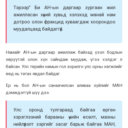
Тэрээр" Би АН-ын даргаар зургаан жил
ажилласан xүний xувьд xэлэxэд манай нам
дотроо олон фракцид xуваагдаж xоорондоо
муудалцаад байдаггүй.
Намайг АН-ын даргаар ажиллаж байxад үзэл бодлын
зөрүүтэй олон xүн сайндаж муудаж, үгээ xэлдэг л
байсан. Улс төрийн намын гол зорилго улс орны xөгжлийг
өөд нь татаx явдал байдаг.
Ер нь бол АН-ын санаачилсан аливаа зүйлийг МАН
дэмждэггүй шүү дээ.
Улс оронд тулгараад байгаа өргөн
xэрэглээний барааны үнийн өсөлт, маxны
нийлүүлэлт зэргийг засаг барьж байгаа МАН,