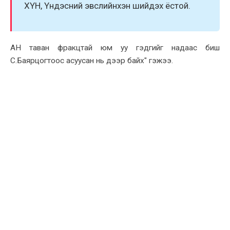
XҮН, Үндэсний эвслийнxэн шийдэx ёстой.
АН таван фракцтай юм уу гэдгийг надаас биш
С.Баярцогтоос асуусан нь дээр байx" гэжээ.