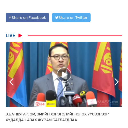
Share on Facebook
Share on Twitter
LIVE
ТАЙ
Э.БАТШУГАР: ЭМ, ЭМИЙН ХЭРЭГСЛИЙГ НЭГ ЭХ ҮҮСВЭРЭЭР
С.
ХУДАЛДАН АВАХ ЖУРАМ БАТЛАГДЛАА
НИ
ТӨ