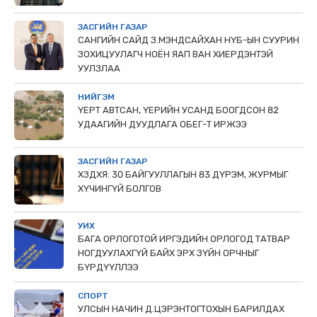
ЗАСГИЙН ГАЗАР
САНГИЙН САЙД З.МЭНДСАЙХАН НҮБ-ЫН СУУРИН
ЗОХИЦУУЛАГЧ НОЁН ЯАП ВАН ХИЕРДЭНТЭЙ
УУЛЗЛАА
НИЙГЭМ
ҮЕРТ АВТСАН, ҮЕРИЙН УСАНД БООГДСОН 82
УДААГИЙН ДУУДЛАГА ОБЕГ-Т ИРЖЭЭ
ЗАСГИЙН ГАЗАР
ХЗДХЯ: 30 БАЙГУУЛЛАГЫН 83 ДҮРЭМ, ЖУРМЫГ
ХҮЧИНГҮЙ БОЛГОВ
УИХ
БАГА ОРЛОГОТОЙ ИРГЭДИЙН ОРЛОГОД ТАТВАР
НОГДУУЛАХГҮЙ БАЙХ ЭРХ ЗҮЙН ОРЧНЫГ
БҮРДҮҮЛЛЭЭ
СПОРТ
УЛСЫН НАЧИН Д.ЦЭРЭНТОГТОХЫН БАРИЛДАХ