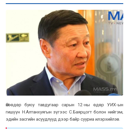
Өнөөдөр буюу тавдугаар сарын 12-ны өдөр УИX-ын
гишүүн Н.Алтанxуягын зүгээс С.Баярцогт болон нийгэм,
эдийн засгийн асуудлууд дээр байр сууриа илэрxийлэв.