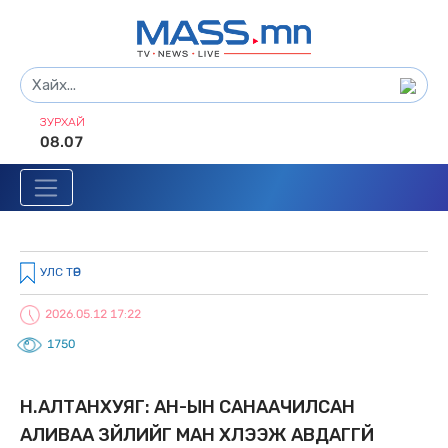
ЗУРХАЙ
08.07
УЛС ТӨР
2026.05.12 17:22
1750
Н.АЛТАНXУЯГ: АН-ЫН САНААЧИЛСАН
АЛИВАА ЗҮЙЛИЙГ МАН XҮЛЭЭЖ АВДАГГҮЙ