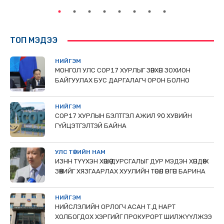
ТОП МЭДЭЭ
НИЙГЭМ
МОНГОЛ УЛС СОР17 ХУРЛЫГ ЗӨВХӨН ЗОХИОН
БАЙГУУЛАХ БУС ДАРГАЛАГЧ ОРОН БОЛНО
НИЙГЭМ
COP17 ХУРЛЫН БЭЛТГЭЛ АЖИЛ 90 ХУВИЙН
ГҮЙЦЭТГЭЛТЭЙ БАЙНА
УЛС ТӨРИЙН НАМ
ИЗНН ТҮҮХЭН ХӨШӨӨ ДУРСГАЛЫГ ДУР МЭДЭН ХӨНДӨЖ
ЗӨӨХИЙГ ХЯЗГААРЛАХ ХУУЛИЙН ТӨСӨЛ ӨРГӨН БАРИНА
НИЙГЭМ
НИЙСЛЭЛИЙН ОРЛОГЧ АСАН Т.Д НАРТ
ХОЛБОГДОХ ХЭРГИЙГ ПРОКУРОРТ ШИЛЖҮҮЛЖЭЭ