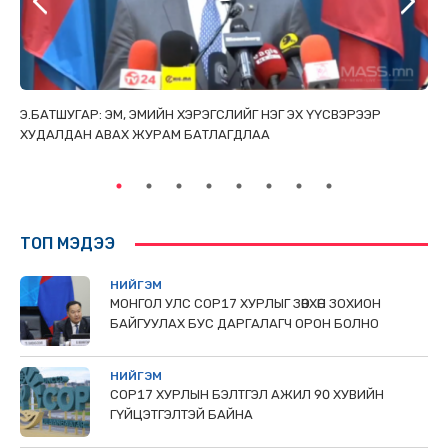
ТАЙ
Э.БАТШУГАР: ЭМ, ЭМИЙН ХЭРЭГСЛИЙГ НЭГ ЭХ ҮҮСВЭРЭЭР
С.
ХУДАЛДАН АВАХ ЖУРАМ БАТЛАГДЛАА
НИ
ТӨ
ТОП МЭДЭЭ
НИЙГЭМ
МОНГОЛ УЛС СОР17 ХУРЛЫГ ЗӨВХӨН ЗОХИОН
БАЙГУУЛАХ БУС ДАРГАЛАГЧ ОРОН БОЛНО
НИЙГЭМ
COP17 ХУРЛЫН БЭЛТГЭЛ АЖИЛ 90 ХУВИЙН
ГҮЙЦЭТГЭЛТЭЙ БАЙНА