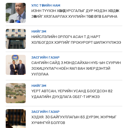
УЛС ТӨРИЙН НАМ
ИЗНН ТҮҮХЭН ХӨШӨӨ ДУРСГАЛЫГ ДУР МЭДЭН ХӨНДӨЖ
ЗӨӨХИЙГ ХЯЗГААРЛАХ ХУУЛИЙН ТӨСӨЛ ӨРГӨН БАРИНА
НИЙГЭМ
НИЙСЛЭЛИЙН ОРЛОГЧ АСАН Т.Д НАРТ
ХОЛБОГДОХ ХЭРГИЙГ ПРОКУРОРТ ШИЛЖҮҮЛЖЭЭ
ЗАСГИЙН ГАЗАР
САНГИЙН САЙД З.МЭНДСАЙХАН НҮБ-ЫН СУУРИН
ЗОХИЦУУЛАГЧ НОЁН ЯАП ВАН ХИЕРДЭНТЭЙ
УУЛЗЛАА
НИЙГЭМ
ҮЕРТ АВТСАН, ҮЕРИЙН УСАНД БООГДСОН 82
УДААГИЙН ДУУДЛАГА ОБЕГ-Т ИРЖЭЭ
ЗАСГИЙН ГАЗАР
ХЗДХЯ: 30 БАЙГУУЛЛАГЫН 83 ДҮРЭМ, ЖУРМЫГ
ХҮЧИНГҮЙ БОЛГОВ