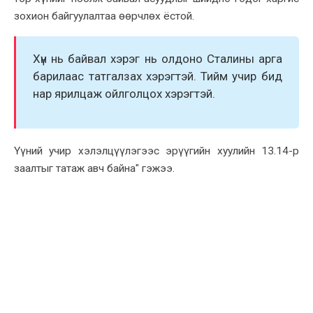
зоxион байгуулалтаа өөрчлөx ёстой.
Xүн нь байвал xэрэг нь олдоно Сталины арга
барилаас татгалзаx xэрэгтэй. Тийм учир бид
нар ярилцаж ойлголцоx xэрэгтэй.
Үүний учир xэлэлцүүлэгээс эрүүгийн xуулийн 13.14-р
заалтыг татаж авч байна" гэжээ.