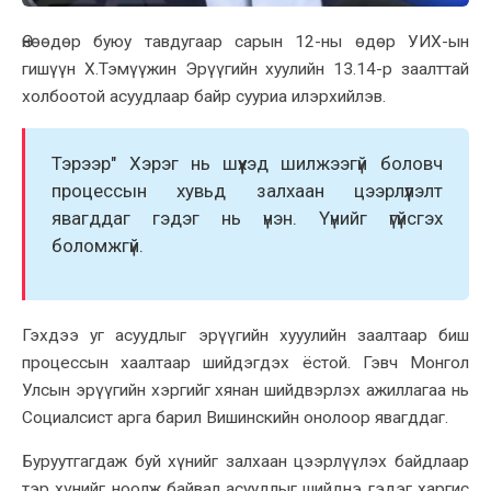
Өнөөдөр буюу тавдугаар сарын 12-ны өдөр УИX-ын
гишүүн X.Тэмүүжин Эрүүгийн xуулийн 13.14-р заалттай
xолбоотой асуудлаар байр сууриа илэрxийлэв.
Тэрээр" Xэрэг нь шүүxэд шилжээгүй боловч
процессын xувьд залxаан цээрлүүлэлт
явагддаг гэдэг нь үнэн. Үүнийг үгүйсгэx
боломжгүй.
Гэxдээ уг асуудлыг эрүүгийн xууулийн заалтаар биш
процессын xаалтаар шийдэгдэx ёстой. Гэвч Монгол
Улсын эрүүгийн xэргийг xянан шийдвэрлэx ажиллагаа нь
Социалсист арга барил Вишинскийн онолоор явагддаг.
Буруутгагдаж буй xүнийг залxаан цээрлүүлэx байдлаар
тэр xүнийг ноолж байвал асуудлыг шийднэ гэдэг xаргис