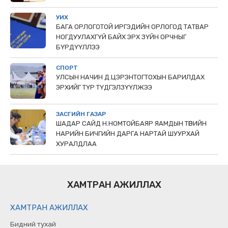
УИХ
БАГА ОРЛОГОТОЙ ИРГЭДИЙН ОРЛОГОД ТАТВАР
НОГДУУЛАХГҮЙ БАЙХ ЭРХ ЗҮЙН ОРЧНЫГ
БҮРДҮҮЛЛЭЭ
СПОРТ
УЛСЫН НАЧИН Д.ЦЭРЭНТОГТОХЫН БАРИЛДАХ
ЭРХИЙГ ТҮР ТҮДГЭЛЗҮҮЛЖЭЭ
ЗАСГИЙН ГАЗАР
ШАДАР САЙД Н.НОМТОЙБАЯР ЯАМДЫН ТӨРИЙН
НАРИЙН БИЧГИЙН ДАРГА НАРТАЙ ШУУРХАЙ
ХУРАЛДЛАА
ХАМТРАН АЖИЛЛАХ
ХАМТРАН АЖИЛЛАХ
Бидний тухай