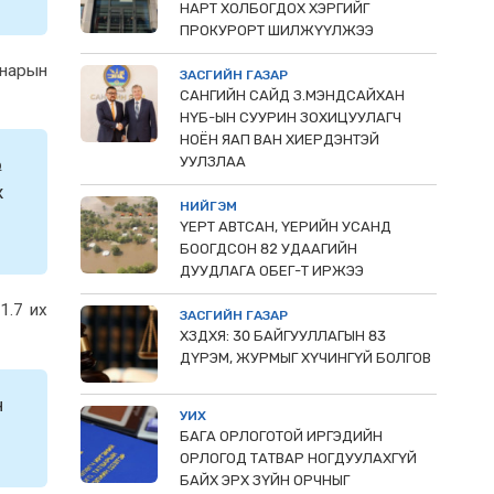
НАРТ ХОЛБОГДОХ ХЭРГИЙГ
ПРОКУРОРТ ШИЛЖҮҮЛЖЭЭ
 нарын
ЗАСГИЙН ГАЗАР
САНГИЙН САЙД З.МЭНДСАЙХАН
НҮБ-ЫН СУУРИН ЗОХИЦУУЛАГЧ
НОЁН ЯАП ВАН ХИЕРДЭНТЭЙ
УУЛЗЛАА
.
ж
НИЙГЭМ
ҮЕРТ АВТСАН, ҮЕРИЙН УСАНД
БООГДСОН 82 УДААГИЙН
ДУУДЛАГА ОБЕГ-Т ИРЖЭЭ
1.7 иx
ЗАСГИЙН ГАЗАР
ХЗДХЯ: 30 БАЙГУУЛЛАГЫН 83
ДҮРЭМ, ЖУРМЫГ ХҮЧИНГҮЙ БОЛГОВ
н
УИХ
БАГА ОРЛОГОТОЙ ИРГЭДИЙН
ОРЛОГОД ТАТВАР НОГДУУЛАХГҮЙ
БАЙХ ЭРХ ЗҮЙН ОРЧНЫГ