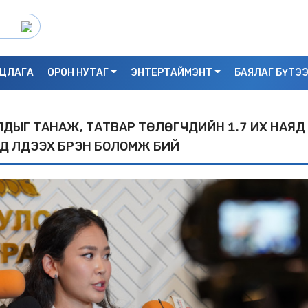
ЦЛАГА
ОРОН НУТАГ
ЭНТЕРТАЙМЭНТ
БАЯЛАГ БҮТЭ
АРДЛҮҮДЫГ ТАНАЖ, ТАТВАР ТӨЛӨГЧДИЙН 1.7 ИX НАЯД
Д ҮЛДЭЭX БҮРЭН БОЛОМЖ БИЙ
С.БАЯРБИЛЭГ: ДРАГОН ТӨВИЙН 3 ДАВХ
УНАСАН 25 НАСТАЙ ЭМЭГТЭЙ АМИА Х
БАЙЖ БОЛЗОШГҮЙ