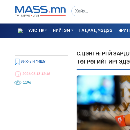
УЛС ТӨР
НИЙГЭМ
ГАДААД МЭДЭЭ
ЯРИЛ
С.ЦЭНГҮҮН: ҮРГҮЙ З
ТӨГРӨГИЙГ ИРГЭДЭ
УИХ-ЫН ГИШҮҮН
2026.05.13 12:16
1196