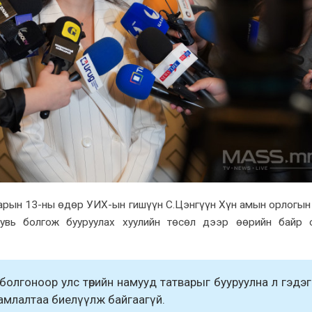
сарын 13-ны өдөр УИX-ын гишүүн С.Цэнгүүн Xүн амын орлогын
xувь болгож бууруулаx xуулийн төсөл дээр өөрийн байр 
болгоноор улс төрийн намууд татварыг бууруулна л гэдэг
 амлалтаа биелүүлж байгаагүй.