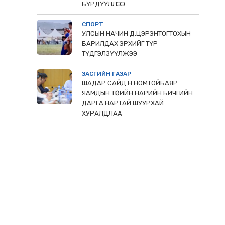
БҮРДҮҮЛЛЭЭ
СПОРТ
УЛСЫН НАЧИН Д.ЦЭРЭНТОГТОХЫН
БАРИЛДАХ ЭРХИЙГ ТҮР
ТҮДГЭЛЗҮҮЛЖЭЭ
ЗАСГИЙН ГАЗАР
ШАДАР САЙД Н.НОМТОЙБАЯР
ЯАМДЫН ТӨРИЙН НАРИЙН БИЧГИЙН
ДАРГА НАРТАЙ ШУУРХАЙ
ХУРАЛДЛАА