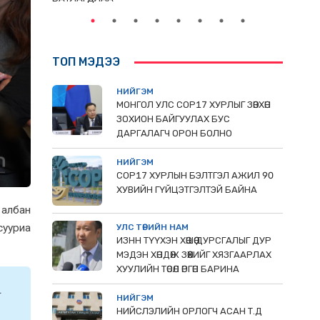
ТОП МЭДЭЭ
НИЙГЭМ
МОНГОЛ УЛС СОР17 ХУРЛЫГ ЗӨВХӨН
ЗОХИОН БАЙГУУЛАХ БУС
ДАРГАЛАГЧ ОРОН БОЛНО
НИЙГЭМ
COP17 ХУРЛЫН БЭЛТГЭЛ АЖИЛ 90
ХУВИЙН ГҮЙЦЭТГЭЛТЭЙ БАЙНА
 албан
сууриа
УЛС ТӨРИЙН НАМ
ИЗНН ТҮҮХЭН ХӨШӨӨ ДУРСГАЛЫГ ДУР
МЭДЭН ХӨНДӨЖ ЗӨӨХИЙГ ХЯЗГААРЛАХ
ХУУЛИЙН ТӨСӨЛ ӨРГӨН БАРИНА
.
НИЙГЭМ
НИЙСЛЭЛИЙН ОРЛОГЧ АСАН Т.Д