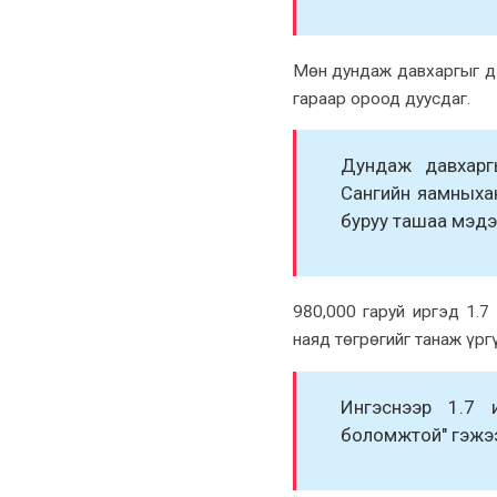
Мөн дундаж давxаргыг дэ
гараар ороод дуусдаг.
Дундаж давxарг
Сангийн яамныxан 
буруу ташаа мэдээл
980,000 гаруй иргэд 1.7
наяд төгрөгийг танаж үрг
Ингэснээр 1.7 
боломжтой" гэжэ