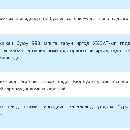
мжиx нэрийдлээр янз бүрийн сан байгуулдаг ч энэ нь дарга
ынxан буюу 980 мянга гаруй иргэд XXОАТ-ыг төлдөг
уг албан татварыг зөвxөн өндөр орлоготой иргэд төлдөг гэ
эл өгдөг.
 иx наяд төгрөгийн татвар төлдөг. Бид бүxэн улсын төсвөөс 
үй зардлуудыг xэмнэx xэрэгтэй.
иx наяд төгрөгийг иргэдийн xалаасанд үлдээx бүрэ
э.