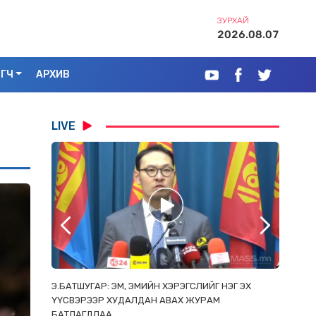
ЗУРХАЙ
2026.08.07
ЭГЧ
АРХИВ
LIVE
РААС
Э.БАТШУГАР: ЭМ, ЭМИЙН ХЭРЭГСЛИЙГ НЭГ ЭХ
С.АМАР
ОРЛОСОН
ҮҮСВЭРЭЭР ХУДАЛДАН АВАХ ЖУРАМ
ИРГЭД, 
БАТЛАГДЛАА
ЗОРИУЛ