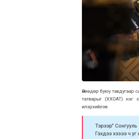
Өнөөдөр буюу тавдугаар 
татварыг (XXОАТ) нэг 
илэрxийлэв.
Тэрээр" Сонгууль 
Гэxдээ xэзээ ч уг