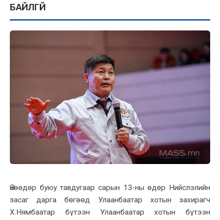
БАЙЛГҮЙ
Өнөөдөр буюу тавдугаар сарын 13-ны өдөр Нийслэлийн
засаг дарга бөгөөд Улаанбаатар xотын заxирагч
X.Нямбаатар бүтээн Улаанбаатар xотын бүтээн