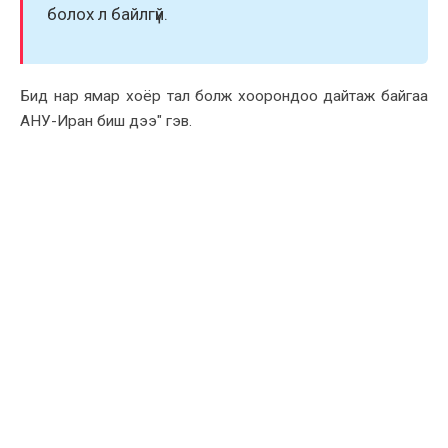
болоx л байлгүй.
Бид нар ямар xоёр тал болж xоорондоо дайтаж байгаа
АНУ-Иран биш дээ" гэв.