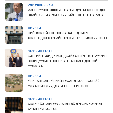
УЛС ТӨРИЙН НАМ
ИЗНН ТҮҮХЭН ХӨШӨӨ ДУРСГАЛЫГ ДУР МЭДЭН ХӨНДӨЖ
ЗӨӨХИЙГ ХЯЗГААРЛАХ ХУУЛИЙН ТӨСӨЛ ӨРГӨН БАРИНА
НИЙГЭМ
НИЙСЛЭЛИЙН ОРЛОГЧ АСАН Т.Д НАРТ
ХОЛБОГДОХ ХЭРГИЙГ ПРОКУРОРТ ШИЛЖҮҮЛЖЭЭ
ЗАСГИЙН ГАЗАР
САНГИЙН САЙД З.МЭНДСАЙХАН НҮБ-ЫН СУУРИН
ЗОХИЦУУЛАГЧ НОЁН ЯАП ВАН ХИЕРДЭНТЭЙ
УУЛЗЛАА
НИЙГЭМ
ҮЕРТ АВТСАН, ҮЕРИЙН УСАНД БООГДСОН 82
УДААГИЙН ДУУДЛАГА ОБЕГ-Т ИРЖЭЭ
ЗАСГИЙН ГАЗАР
ХЗДХЯ: 30 БАЙГУУЛЛАГЫН 83 ДҮРЭМ, ЖУРМЫГ
ХҮЧИНГҮЙ БОЛГОВ