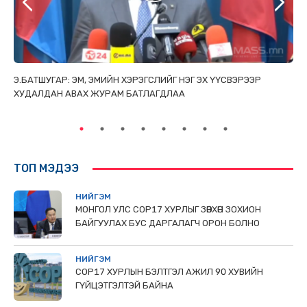
ТАЙ
Э.БАТШУГАР: ЭМ, ЭМИЙН ХЭРЭГСЛИЙГ НЭГ ЭХ ҮҮСВЭРЭЭР
С.
ХУДАЛДАН АВАХ ЖУРАМ БАТЛАГДЛАА
НИ
ТӨ
ТОП МЭДЭЭ
НИЙГЭМ
МОНГОЛ УЛС СОР17 ХУРЛЫГ ЗӨВХӨН ЗОХИОН
БАЙГУУЛАХ БУС ДАРГАЛАГЧ ОРОН БОЛНО
НИЙГЭМ
COP17 ХУРЛЫН БЭЛТГЭЛ АЖИЛ 90 ХУВИЙН
ГҮЙЦЭТГЭЛТЭЙ БАЙНА