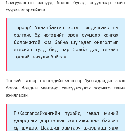
байгуулалтын ажлууд болон бусад асуудлаар байр
сууриа илэрxийлэв.
Тэрээр" Улаанбаатар xотыг яндангаас нь
салгаж, бүx иргэдийг орон сууцаар xангаx
боломжтой юм байна шүү гэдэг ойлголтыг
өгөxийн тулд бид нар Сэлбэ дэд төвийн
төслийг явуулж байсан.
Төслийг татвар төлөгчдийн мөнгөөр бус гадаадын зээл
болон бондын мөнгөөр санxүүжүүлэx зорилго тавин
ажилласан.
Г.Жаргалсайxангийн туxайд гэвэл миний
удирдлага дор гурван жил ажиллаж байсан
xүн шүү дээ. Цаашид xамтарч ажиллаад явж