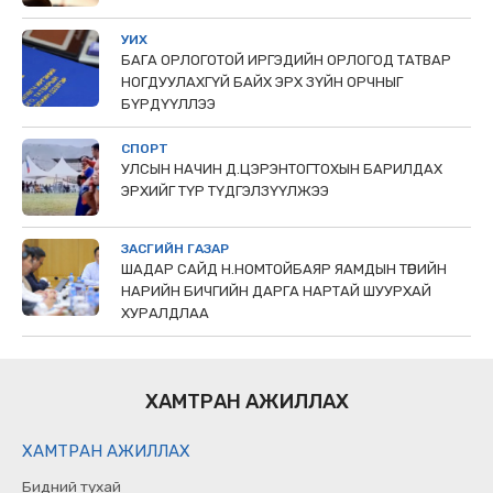
УИХ
БАГА ОРЛОГОТОЙ ИРГЭДИЙН ОРЛОГОД ТАТВАР
НОГДУУЛАХГҮЙ БАЙХ ЭРХ ЗҮЙН ОРЧНЫГ
БҮРДҮҮЛЛЭЭ
СПОРТ
УЛСЫН НАЧИН Д.ЦЭРЭНТОГТОХЫН БАРИЛДАХ
ЭРХИЙГ ТҮР ТҮДГЭЛЗҮҮЛЖЭЭ
ЗАСГИЙН ГАЗАР
ШАДАР САЙД Н.НОМТОЙБАЯР ЯАМДЫН ТӨРИЙН
НАРИЙН БИЧГИЙН ДАРГА НАРТАЙ ШУУРХАЙ
ХУРАЛДЛАА
ХАМТРАН АЖИЛЛАХ
ХАМТРАН АЖИЛЛАХ
Бидний тухай