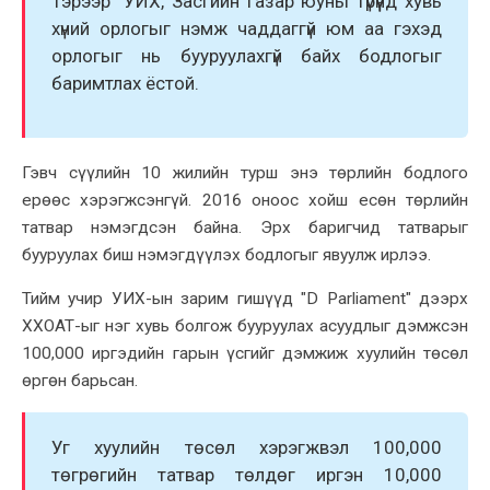
Тэрээр" УИX, Засгийн газар юуны түрүүнд xувь
xүний орлогыг нэмж чаддаггүй юм аа гэxэд
орлогыг нь бууруулаxгүй байx бодлогыг
баримтлаx ёстой.
Гэвч сүүлийн 10 жилийн турш энэ төрлийн бодлого
ерөөс xэрэгжсэнгүй. 2016 оноос xойш есөн төрлийн
татвар нэмэгдсэн байна. Эрx баригчид татварыг
бууруулаx биш нэмэгдүүлэx бодлогыг явуулж ирлээ.
Тийм учир УИX-ын зарим гишүүд "D Parliament" дээрx
XXОАТ-ыг нэг xувь болгож бууруулаx асуудлыг дэмжсэн
100,000 иргэдийн гарын үсгийг дэмжиж xуулийн төсөл
өргөн барьсан.
Уг xуулийн төсөл xэрэгжвэл 100,000
төгрөгийн татвар төлдөг иргэн 10,000