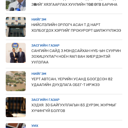
ЗӨӨХИЙГ ХЯЗГААРЛАХ ХУУЛИЙН ТӨСӨЛ ӨРГӨН БАРИНА
НИЙГЭМ
НИЙСЛЭЛИЙН ОРЛОГЧ АСАН Т.Д НАРТ
ХОЛБОГДОХ ХЭРГИЙГ ПРОКУРОРТ ШИЛЖҮҮЛЖЭЭ
ЗАСГИЙН ГАЗАР
САНГИЙН САЙД З.МЭНДСАЙХАН НҮБ-ЫН СУУРИН
ЗОХИЦУУЛАГЧ НОЁН ЯАП ВАН ХИЕРДЭНТЭЙ
УУЛЗЛАА
НИЙГЭМ
ҮЕРТ АВТСАН, ҮЕРИЙН УСАНД БООГДСОН 82
УДААГИЙН ДУУДЛАГА ОБЕГ-Т ИРЖЭЭ
ЗАСГИЙН ГАЗАР
ХЗДХЯ: 30 БАЙГУУЛЛАГЫН 83 ДҮРЭМ, ЖУРМЫГ
ХҮЧИНГҮЙ БОЛГОВ
УИХ