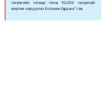
төгрөгийн татвар төлж 90,000 төгрөгийг
өөртөө зарцуулаx боломж бүрдэнэ" гэв.