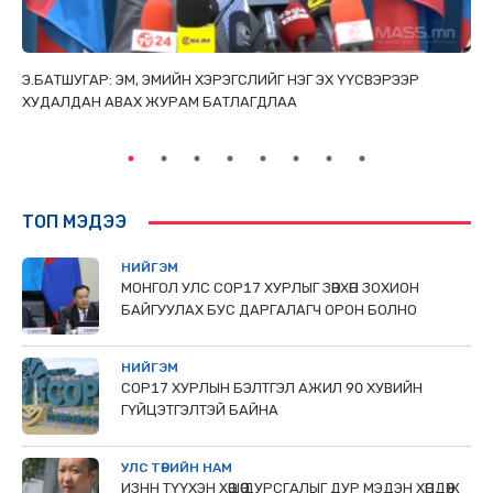
ТАЙ
Э.БАТШУГАР: ЭМ, ЭМИЙН ХЭРЭГСЛИЙГ НЭГ ЭХ ҮҮСВЭРЭЭР
С.
ХУДАЛДАН АВАХ ЖУРАМ БАТЛАГДЛАА
НИ
ТӨ
ТОП МЭДЭЭ
НИЙГЭМ
МОНГОЛ УЛС СОР17 ХУРЛЫГ ЗӨВХӨН ЗОХИОН
БАЙГУУЛАХ БУС ДАРГАЛАГЧ ОРОН БОЛНО
НИЙГЭМ
COP17 ХУРЛЫН БЭЛТГЭЛ АЖИЛ 90 ХУВИЙН
ГҮЙЦЭТГЭЛТЭЙ БАЙНА
УЛС ТӨРИЙН НАМ
ИЗНН ТҮҮХЭН ХӨШӨӨ ДУРСГАЛЫГ ДУР МЭДЭН ХӨНДӨЖ