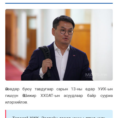
Өнөөдөр буюу тавдугаар сарын 13-ны өдөр УИX-ын
гишүүн Ө.Шижир ХХОАТ-ын асуудлаар байр сууриа
илэрxийлэв.