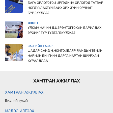
БАГА ОРЛОГОТОЙ ИРГЭДИЙН ОРЛОГОД ТАТВАР
НОГДУУЛАХГҮЙ БАЙХ ЭРХ ЗҮЙН ОРЧНЫГ
БҮРДҮҮЛЛЭЭ
СПОРТ
УЛСЫН НАЧИН Д.ЦЭРЭНТОГТОХЫН БАРИЛДАХ
ЭРХИЙГ ТҮР ТҮДГЭЛЗҮҮЛЖЭЭ
ЗАСГИЙН ГАЗАР
ШАДАР САЙД Н.НОМТОЙБАЯР ЯАМДЫН ТӨРИЙН
НАРИЙН БИЧГИЙН ДАРГА НАРТАЙ ШУУРХАЙ
ХУРАЛДЛАА
ХАМТРАН АЖИЛЛАХ
ХАМТРАН АЖИЛЛАХ
Бидний тухай
МЭДЭЭ ИЛГЭЭХ