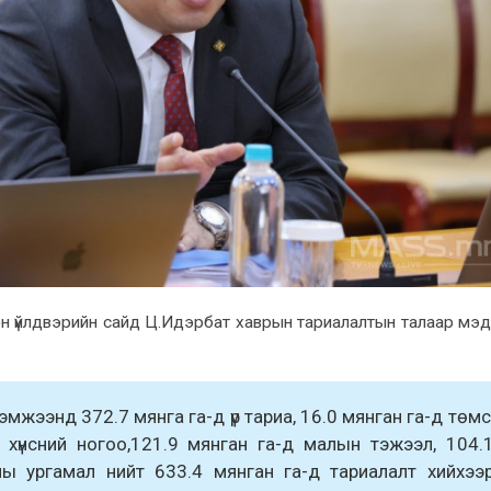
гөн үйлдвэрийн сайд Ц.Идэрбат хаврын тариалалтын талаар мэ
мжээнд 372.7 мянга га-д үр тариа, 16.0 мянган га-д төмс
 хүнсний ногоо,121.9 мянган га-д малын тэжээл, 104.
ны ургамал нийт 633.4 мянган га-д тариалалт хийхээ