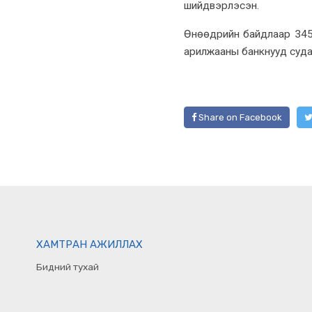
шийдвэрлэсэн.
Өнөөдрийн байдлаар 345 
арилжааны банкнууд суда
Share on Facebook
ХАМТРАН АЖИЛЛАХ
Бидний тухай