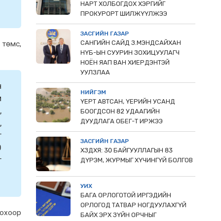
НАРТ ХОЛБОГДОХ ХЭРГИЙГ
ПРОКУРОРТ ШИЛЖҮҮЛЖЭЭ
ЗАСГИЙН ГАЗАР
САНГИЙН САЙД З.МЭНДСАЙХАН
 төмс,
НҮБ-ЫН СУУРИН ЗОХИЦУУЛАГЧ
НОЁН ЯАП ВАН ХИЕРДЭНТЭЙ
УУЛЗЛАА
н
НИЙГЭМ
м
ҮЕРТ АВТСАН, ҮЕРИЙН УСАНД
,
БООГДСОН 82 УДААГИЙН
ДУУДЛАГА ОБЕГ-Т ИРЖЭЭ
,
г
ЗАСГИЙН ГАЗАР
0
ХЗДХЯ: 30 БАЙГУУЛЛАГЫН 83
г
ДҮРЭМ, ЖУРМЫГ ХҮЧИНГҮЙ БОЛГОВ
УИХ
БАГА ОРЛОГОТОЙ ИРГЭДИЙН
ОРЛОГОД ТАТВАР НОГДУУЛАХГҮЙ
гохоор
БАЙХ ЭРХ ЗҮЙН ОРЧНЫГ