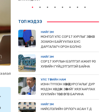
ТОП МЭДЭЭ
НИЙГЭМ
МОНГОЛ УЛС СОР17 ХУРЛЫГ ЗӨВХӨН
ЗОХИОН БАЙГУУЛАХ БУС
ДАРГАЛАГЧ ОРОН БОЛНО
НИЙГЭМ
COP17 ХУРЛЫН БЭЛТГЭЛ АЖИЛ 90
ХУВИЙН ГҮЙЦЭТГЭЛТЭЙ БАЙНА
дээлэл
УЛС ТӨРИЙН НАМ
ИЗНН ТҮҮХЭН ХӨШӨӨ ДУРСГАЛЫГ ДУР
МЭДЭН ХӨНДӨЖ ЗӨӨХИЙГ ХЯЗГААРЛАХ
ХУУЛИЙН ТӨСӨЛ ӨРГӨН БАРИНА
,
1
НИЙГЭМ
р
НИЙСЛЭЛИЙН ОРЛОГЧ АСАН Т.Д