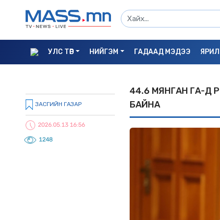
УЛС ТӨР
НИЙГЭМ
ГАДААД МЭДЭЭ
ЯРИЛ
44.6 МЯНГАН ГА-Д 
БАЙНА
ЗАСГИЙН ГАЗАР
2026.05.13 16:56
1248