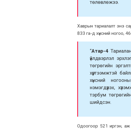
төлөвлөжээ.
Хаврын тариалалт энэ сар
833 га-д хүнсний ногоо, 4
“
Атар-4
Тариалан
үйлдвэрлэл эрхл
төгрөгийн эргэлт
хүртээмжтэй байл
хүнсний ногоон
нэмэгдүүлэх, хү
тэрбум төгрөгийн
шийдсэн.
Одоогоор 521 иргэн, аж