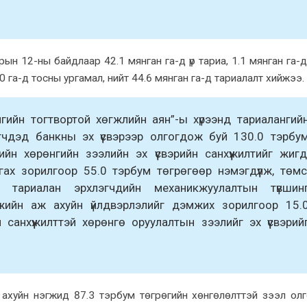
ын 12-ны байдлаар 42.1 мянган га-д үр тариа, 1.1 мянган га-д
60 га-д тосны ургамал, нийт 44.6 мянган га-д тариалалт хийжээ.
гийн тогтвортой хөгжлийн аян”-ы хүрээнд тариалангий
эгчдэд банкны эх үүсвэрээр олгогдож буй 130.0 тэрбу
ийн хөрөнгийн зээлийн эх үүсвэрийн санхүүжилтийг жигд
гах зорилгоор 55.0 тэрбум төгрөгөөр нэмэгдүүлж, төмс
ы тариалан эрхлэгчдийн механикжуулалтын түвшин
лэмжийн аж ахуйн үйлдвэрлэлийг дэмжих зорилгоор 15.
 санхүүжилттэй хөрөнгө оруулалтын зээлийг эх үүсвэрий
 ахуйн нэгжид 87.3 тэрбум төгрөгийн хөнгөлөлттэй зээл ол