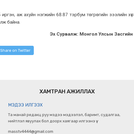
иргэн, аж ахуйн нэгжийн 68.87 тэрбум төгрөгийн зээлийн хүс
лж байна.
Эx Сурвалж: Монгол Улсын Засгийн
Share on Twitter
ХАМТРАН АЖИЛЛАХ
МЭДЭЭ ИЛГЭЭХ
Та манай редакц руу мэдээ мэдээлэл, баримт, судалгаа,
нийтлэл явуулах бол доорх хаягаар илгээнэ үү.
masstv4444@gmail.com