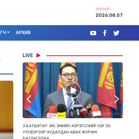
ЗУРХАЙ
2026.08.07
ЭГЧ
АРХИВ
LIVE
Д
РААС
Э.БАТШУГАР: ЭМ, ЭМИЙН ХЭРЭГСЛИЙГ НЭГ ЭХ
С.АМАР
ОРЛОСОН
ҮҮСВЭРЭЭР ХУДАЛДАН АВАХ ЖУРАМ
ИРГЭД, 
БАТЛАГДЛАА
ЗОРИУЛ