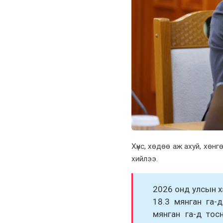
Хүнс, хөдөө аж ахуй, хөн
хийлээ.
2026 онд улсын хэ
18.3 мянган га-д
мянган га-д тос