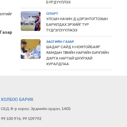
БҮРДҮҮЛЛЭЭ
элтийг
СПОРТ
УЛСЫН НАЧИН Д.ЦЭРЭНТОГТОХЫН
БАРИЛДАХ ЭРХИЙГ ТҮР
ТҮДГЭЛЗҮҮЛЖЭЭ
 Газар
ЗАСГИЙН ГАЗАР
ШАДАР САЙД Н.НОМТОЙБАЯР
ЯАМДЫН ТӨРИЙН НАРИЙН БИЧГИЙН
ДАРГА НАРТАЙ ШУУРХАЙ
ХУРАЛДЛАА
ХОЛБОО БАРИХ
СБД, 8-р хороо, Эрдмийн ордон, 1405
99 100 976, 99 109792