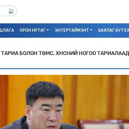
ЦЛАГА
ОРОН НУТАГ
ЭНТЕРТАЙМЭНТ
БАЯЛАГ БҮТЭ
ҮР ТАРИА БОЛОН ТӨМС, ХҮНСНИЙ НОГОО ТАРИАЛАА
С.БАЯРБИЛЭГ: ДРАГОН ТӨВИЙН 3 ДАВХ
УНАСАН 25 НАСТАЙ ЭМЭГТЭЙ АМИА Х
БАЙЖ БОЛЗОШГҮЙ