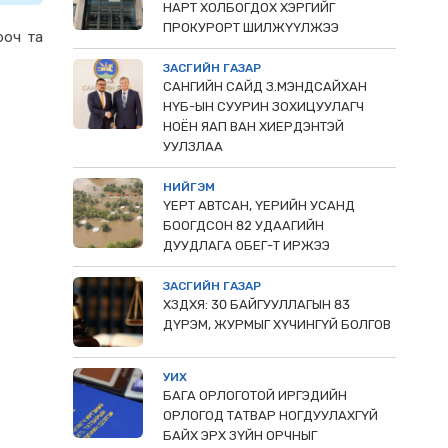
НАРТ ХОЛБОГДОХ ХЭРГИЙГ
ПРОКУРОРТ ШИЛЖҮҮЛЖЭЭ
ооч та
ЗАСГИЙН ГАЗАР
САНГИЙН САЙД З.МЭНДСАЙХАН
НҮБ-ЫН СУУРИН ЗОХИЦУУЛАГЧ
НОЁН ЯАП ВАН ХИЕРДЭНТЭЙ
УУЛЗЛАА
НИЙГЭМ
ҮЕРТ АВТСАН, ҮЕРИЙН УСАНД
БООГДСОН 82 УДААГИЙН
ДУУДЛАГА ОБЕГ-Т ИРЖЭЭ
ЗАСГИЙН ГАЗАР
ХЗДХЯ: 30 БАЙГУУЛЛАГЫН 83
ДҮРЭМ, ЖУРМЫГ ХҮЧИНГҮЙ БОЛГОВ
УИХ
БАГА ОРЛОГОТОЙ ИРГЭДИЙН
ОРЛОГОД ТАТВАР НОГДУУЛАХГҮЙ
БАЙХ ЭРХ ЗҮЙН ОРЧНЫГ