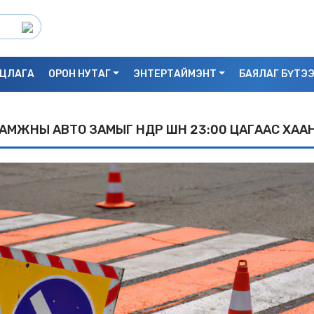
ЦЛАГА
ОРОН НУТАГ
ЭНТЕРТАЙМЭНТ
БАЯЛАГ БҮТЭ
АМЖНЫ АВТО ЗАМЫГ ӨНӨӨДӨР ШӨНӨ 23:00 ЦАГААС ХАА
С.БАЯРБИЛЭГ: ДРАГОН ТӨВИЙН 3 ДАВХ
УНАСАН 25 НАСТАЙ ЭМЭГТЭЙ АМИА Х
БАЙЖ БОЛЗОШГҮЙ