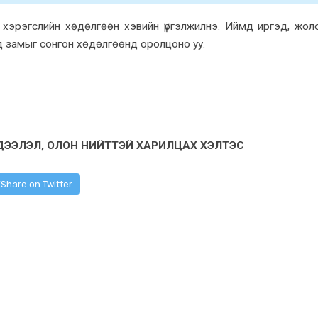
 хэрэгслийн хөдөлгөөн хэвийн үргэлжилнэ. Иймд иргэд, жол
д замыг сонгон хөдөлгөөнд оролцоно уу.
ДЭЭЛЭЛ, ОЛОН НИЙТТЭЙ ХАРИЛЦАХ ХЭЛТЭС
Share on Twitter