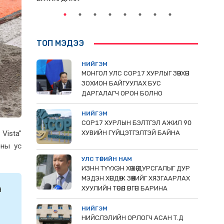
ТОП МЭДЭЭ
НИЙГЭМ
МОНГОЛ УЛС СОР17 ХУРЛЫГ ЗӨВХӨН
ЗОХИОН БАЙГУУЛАХ БУС
ДАРГАЛАГЧ ОРОН БОЛНО
НИЙГЭМ
COP17 ХУРЛЫН БЭЛТГЭЛ АЖИЛ 90
Vista"
ХУВИЙН ГҮЙЦЭТГЭЛТЭЙ БАЙНА
оны ус
УЛС ТӨРИЙН НАМ
ИЗНН ТҮҮХЭН ХӨШӨӨ ДУРСГАЛЫГ ДУР
МЭДЭН ХӨНДӨЖ ЗӨӨХИЙГ ХЯЗГААРЛАХ
н
ХУУЛИЙН ТӨСӨЛ ӨРГӨН БАРИНА
НИЙГЭМ
НИЙСЛЭЛИЙН ОРЛОГЧ АСАН Т.Д