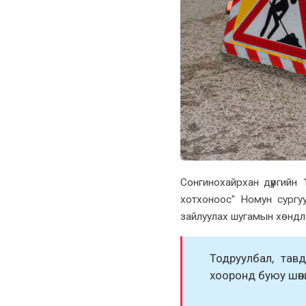
Сонгинохайрхан дүүргийн
хотхоноос" Номун сургу
зайлуулах шугамын хөндл
Тодруулбал, тав
хооронд буюу шөн