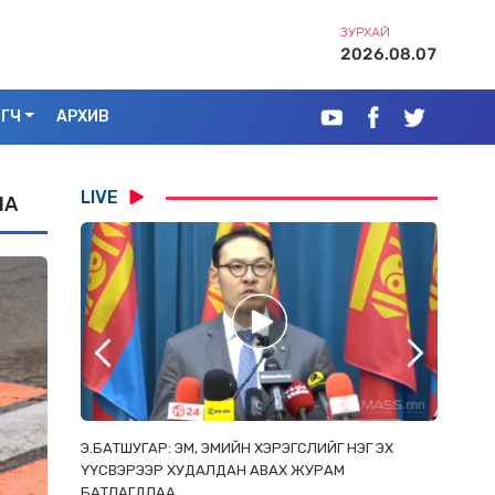
ЗУРХАЙ
2026.08.07
ЭГЧ
АРХИВ
LIVE
НА
РААС
Э.БАТШУГАР: ЭМ, ЭМИЙН ХЭРЭГСЛИЙГ НЭГ ЭХ
С.АМАР
ОРЛОСОН
ҮҮСВЭРЭЭР ХУДАЛДАН АВАХ ЖУРАМ
ИРГЭД, 
БАТЛАГДЛАА
ЗОРИУЛ