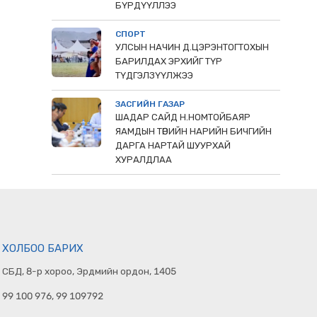
БҮРДҮҮЛЛЭЭ
СПОРТ
УЛСЫН НАЧИН Д.ЦЭРЭНТОГТОХЫН
БАРИЛДАХ ЭРХИЙГ ТҮР
ТҮДГЭЛЗҮҮЛЖЭЭ
ЗАСГИЙН ГАЗАР
ШАДАР САЙД Н.НОМТОЙБАЯР
ЯАМДЫН ТӨРИЙН НАРИЙН БИЧГИЙН
ДАРГА НАРТАЙ ШУУРХАЙ
ХУРАЛДЛАА
ХОЛБОО БАРИХ
СБД, 8-р хороо, Эрдмийн ордон, 1405
99 100 976, 99 109792