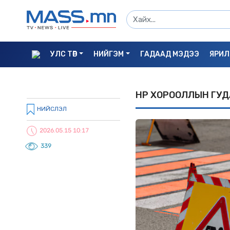
УЛС ТӨР
НИЙГЭМ
ГАДААД МЭДЭЭ
ЯРИЛ
ӨНӨР ХОРООЛЛЫН ГУД
НИЙСЛЭЛ
2026.05.15 10:17
339