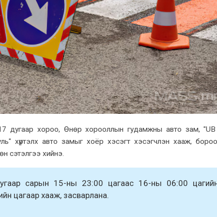
 17 дугаар хороо, Өнөр хорооллын гудамжны авто зам, "UB 
уль" хүртэлх авто замыг хоёр хэсэгт хэсэгчлэн хааж, боро
өн сэтэлгээ хийнэ.
дугаар сарын 15-ны 23:00 цагаас 16-ны 06:00 цагий
ийн цагаар хааж, засварлана.