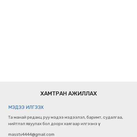
ХАМТРАН АЖИЛЛАХ
МЭДЭЭ ИЛГЭЭХ
Та манай редакц руу мэдээ мэдээлэл, баримт, судалгаа,
нийтлэл явуулах бол доорх хаягаар илгээнэ үү.
masstv4444@gmail.com