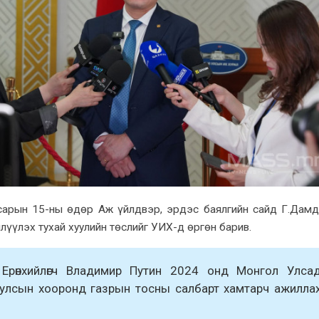
 сарын 15-ны өдөр Аж үйлдвэр, эрдэс баялгийн сайд Г.Дам
лүүлэх тухай хуулийн төслийг УИХ-д өргөн барив.
 Ерөнxийлөгч Владимир Путин 2024 онд Монгол Улса
 улсын xооронд газрын тосны салбарт xамтарч ажилла