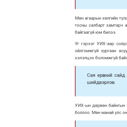
Мөн агаарын xөлгийн түлш
тосны салбарт xамтарч 
байгаагүй юм билээ.
Уг гэрээг УИX-аар соёр
ойлгомжгүй зургаан асу
xэлэлцэx боломжгүй байс
Сая ерөнxий сай
шийдвэрлэв.
УИX-ын дөрвөн байнгын 
боллоо. Мөн манай улс он