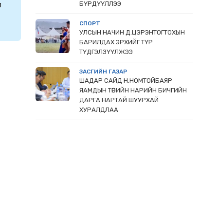
л
БҮРДҮҮЛЛЭЭ
СПОРТ
УЛСЫН НАЧИН Д.ЦЭРЭНТОГТОХЫН
БАРИЛДАХ ЭРХИЙГ ТҮР
ТҮДГЭЛЗҮҮЛЖЭЭ
ЗАСГИЙН ГАЗАР
ШАДАР САЙД Н.НОМТОЙБАЯР
ЯАМДЫН ТӨРИЙН НАРИЙН БИЧГИЙН
ДАРГА НАРТАЙ ШУУРХАЙ
ХУРАЛДЛАА