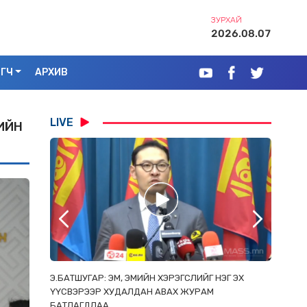
ЗУРХАЙ
2026.08.07
ЭГЧ
АРХИВ
LIVE
ИЙН
РААС
Э.БАТШУГАР: ЭМ, ЭМИЙН ХЭРЭГСЛИЙГ НЭГ ЭХ
С.АМАР
ОРЛОСОН
ҮҮСВЭРЭЭР ХУДАЛДАН АВАХ ЖУРАМ
ИРГЭД, 
БАТЛАГДЛАА
ЗОРИУЛ