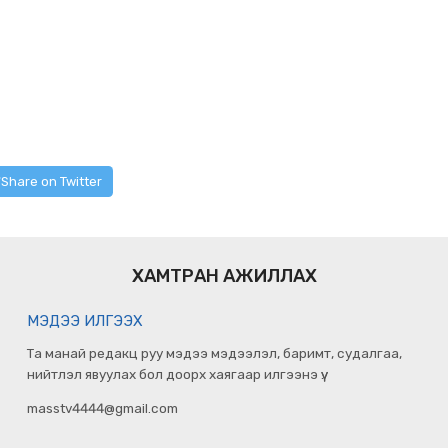
Share on Twitter
ХАМТРАН АЖИЛЛАХ
МЭДЭЭ ИЛГЭЭХ
Та манай редакц руу мэдээ мэдээлэл, баримт, судалгаа,
нийтлэл явуулах бол доорх хаягаар илгээнэ үү.
masstv4444@gmail.com