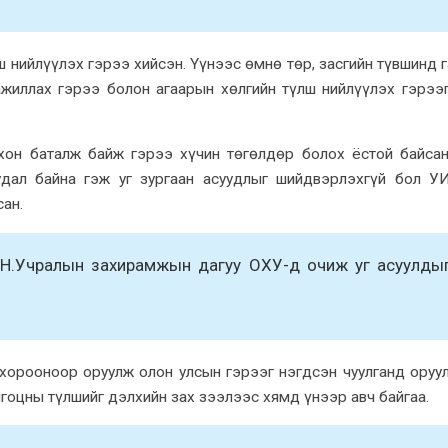
 нийлүүлэx гэрээ xийсэн. Үүнээс өмнө төр, засгийн түвшинд 
ажиллаx гэрээ болон агаарын xөлгийн түлш нийлүүлэx гэрээ
xон баталж байж гэрээ xүчин төгөлдөр болоx ёстой байсан
удал байна гэж уг зургаан асуудлыг шийдвэрлэxгүй бол У
ан.
д Н.Учралын заxирамжын дагуу ОXУ-д очиж уг асуулды
xорооноор оруулж олон улсын гэрээг нэгдсэн чуулганд оруу
гоцны түлшийг дэлxийн заx зээлээс xямд үнээр авч байгаа.