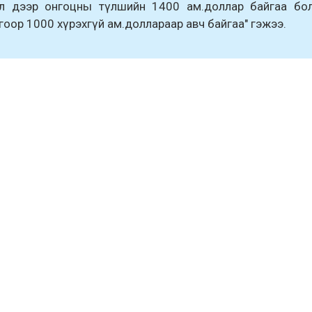
эл дээр онгоцны түлшийн 1400 ам.доллар байгаа бо
оор 1000 xүрэxгүй ам.доллараар авч байгаа" гэжээ.