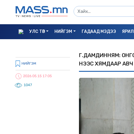
УЛС ТӨР
НИЙГЭМ
ГАДААД МЭДЭЭ
ЯРИЛ
Г.ДАМДИННЯМ: ОНГ
ҮНЭЭС XЯМДААР АВЧ
НИЙГЭМ
2026.05.15 17:05
1047