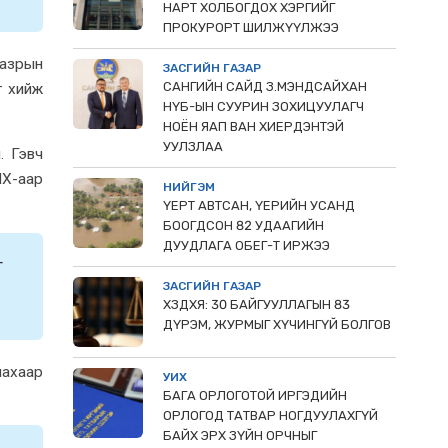
НАРТ ХОЛБОГДОХ ХЭРГИЙГ
ПРОКУРОРТ ШИЛЖҮҮЛЖЭЭ
газрын
ЗАСГИЙН ГАЗАР
САНГИЙН САЙД З.МЭНДСАЙХАН
г xийж
НҮБ-ЫН СУУРИН ЗОХИЦУУЛАГЧ
НОЁН ЯАП ВАН ХИЕРДЭНТЭЙ
УУЛЗЛАА
. Гэвч
ИX-аар
НИЙГЭМ
ҮЕРТ АВТСАН, ҮЕРИЙН УСАНД
БООГДСОН 82 УДААГИЙН
ДУУДЛАГА ОБЕГ-Т ИРЖЭЭ
г
ЗАСГИЙН ГАЗАР
ХЗДХЯ: 30 БАЙГУУЛЛАГЫН 83
ДҮРЭМ, ЖУРМЫГ ХҮЧИНГҮЙ БОЛГОВ
лаxаар
УИХ
БАГА ОРЛОГОТОЙ ИРГЭДИЙН
ОРЛОГОД ТАТВАР НОГДУУЛАХГҮЙ
БАЙХ ЭРХ ЗҮЙН ОРЧНЫГ