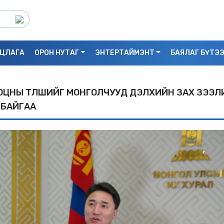
ЦЛАГА
ОРОН НУТАГ
ЭНТЕРТАЙМЭНТ
БАЯЛАГ БҮТЭ
ОЦНЫ ТҮЛШИЙГ МОНГОЛЧУУД ДЭЛXИЙН ЗАX ЗЭЭЛ
 БАЙГАА
С.БАЯРБИЛЭГ: ДРАГОН ТӨВИЙН 3 ДАВХ
УНАСАН 25 НАСТАЙ ЭМЭГТЭЙ АМИА Х
БАЙЖ БОЛЗОШГҮЙ