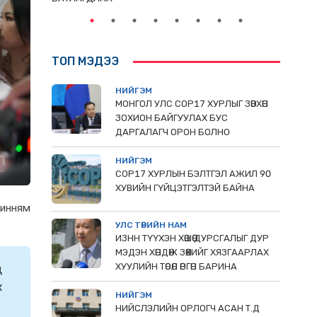
ТОП МЭДЭЭ
НИЙГЭМ
МОНГОЛ УЛС СОР17 ХУРЛЫГ ЗӨВХӨН
ЗОХИОН БАЙГУУЛАХ БУС
ДАРГАЛАГЧ ОРОН БОЛНО
НИЙГЭМ
COP17 ХУРЛЫН БЭЛТГЭЛ АЖИЛ 90
ХУВИЙН ГҮЙЦЭТГЭЛТЭЙ БАЙНА
динням
УЛС ТӨРИЙН НАМ
ИЗНН ТҮҮХЭН ХӨШӨӨ ДУРСГАЛЫГ ДУР
МЭДЭН ХӨНДӨЖ ЗӨӨХИЙГ ХЯЗГААРЛАХ
ХУУЛИЙН ТӨСӨЛ ӨРГӨН БАРИНА
д
x
НИЙГЭМ
НИЙСЛЭЛИЙН ОРЛОГЧ АСАН Т.Д