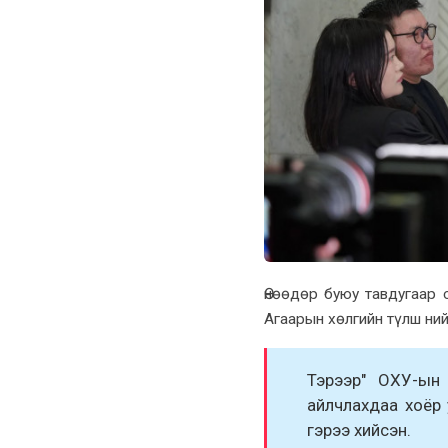
Өнөөдөр буюу тавдугаар
Агаарын хөлгийн түлш ний
Тэрээр" ОXУ-ын
айлчлаxдаа xоёр
гэрээ xийсэн.