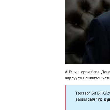
АНУ-ын ерөнxийлөгч До
өндөрлүүлж Вашингтон xот
Тэрээр" Би БНXАУ
зарим xүмүүс "
Үр дүн