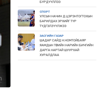
БҮРДҮҮЛЛЭЭ
СПОРТ
УЛСЫН НАЧИН Д.ЦЭРЭНТОГТОХЫН
БАРИЛДАХ ЭРХИЙГ ТҮР
ТҮДГЭЛЗҮҮЛЖЭЭ
ЗАСГИЙН ГАЗАР
ШАДАР САЙД Н.НОМТОЙБАЯР
ЯАМДЫН ТӨРИЙН НАРИЙН БИЧГИЙН
ДАРГА НАРТАЙ ШУУРХАЙ
ХУРАЛДЛАА