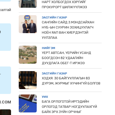
НАРТ ХОЛБОГДОХ ХЭРГИЙГ
ПРОКУРОРТ ШИЛЖҮҮЛЖЭЭ
алтай
ЗАСГИЙН ГАЗАР
САНГИЙН САЙД З.МЭНДСАЙХАН
НҮБ-ЫН СУУРИН ЗОХИЦУУЛАГЧ
и
НОЁН ЯАП ВАН ХИЕРДЭНТЭЙ
УУЛЗЛАА
НИЙГЭМ
ҮЕРТ АВТСАН, ҮЕРИЙН УСАНД
БООГДСОН 82 УДААГИЙН
ДУУДЛАГА ОБЕГ-Т ИРЖЭЭ
ЗАСГИЙН ГАЗАР
г
ХЗДХЯ: 30 БАЙГУУЛЛАГЫН 83
ДҮРЭМ, ЖУРМЫГ ХҮЧИНГҮЙ БОЛГОВ
УИХ
БАГА ОРЛОГОТОЙ ИРГЭДИЙН
N.COM
ОРЛОГОД ТАТВАР НОГДУУЛАХГҮЙ
БАЙХ ЭРХ ЗҮЙН ОРЧНЫГ