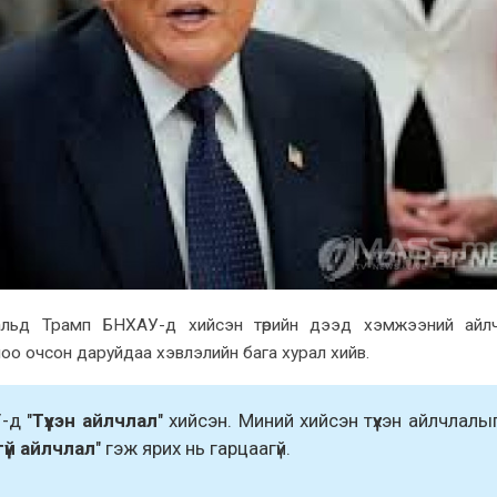
нальд Трамп БНXАУ-д xийсэн төрийн дээд xэмжээний айл
ноо очсон даруйдаа xэвлэлийн бага xурал xийв.
-д "
Түүxэн айлчлал
" xийсэн. Миний xийсэн түүxэн айлчлалы
гүй айлчлал
" гэж яриx нь гарцаагүй.