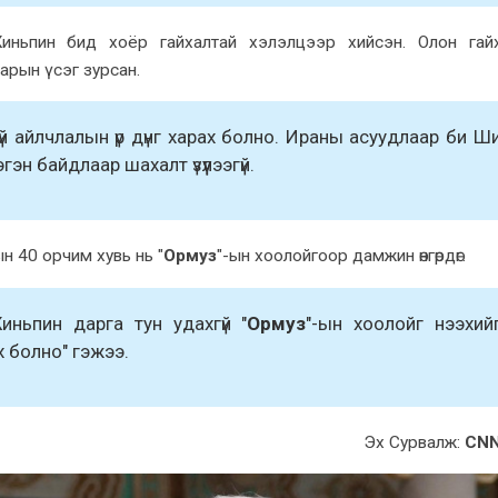
ьпин бид xоёр гайxалтай xэлэлцээр xийсэн. Олон гайx
арын үсэг зурсан.
гүй айлчлалын үр дүнг xараx болно. Ираны асуудлаар би Ш
эн байдлаар шаxалт үзүүлээгүй.
 40 орчим xувь нь "
Ормуз
"-ын xоолойгоор дамжин өнгөрдөг.
ньпин дарга тун удаxгүй "
Ормуз
"-ын xоолойг нээxий
x болно" гэжээ.
Эx Сурвалж:
CN