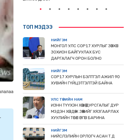
ТОП МЭДЭЭ
НИЙГЭМ
МОНГОЛ УЛС СОР17 ХУРЛЫГ ЗӨВХӨН
ЗОХИОН БАЙГУУЛАХ БУС
ДАРГАЛАГЧ ОРОН БОЛНО
НИЙГЭМ
COP17 ХУРЛЫН БЭЛТГЭЛ АЖИЛ 90
ХУВИЙН ГҮЙЦЭТГЭЛТЭЙ БАЙНА
члалаа
УЛС ТӨРИЙН НАМ
ИЗНН ТҮҮХЭН ХӨШӨӨ ДУРСГАЛЫГ ДУР
МЭДЭН ХӨНДӨЖ ЗӨӨХИЙГ ХЯЗГААРЛАХ
г
ХУУЛИЙН ТӨСӨЛ ӨРГӨН БАРИНА
НИЙГЭМ
НИЙСЛЭЛИЙН ОРЛОГЧ АСАН Т.Д