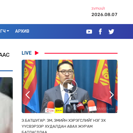
ЗУРХАЙ
2026.08.07
ЭГЧ
АРХИВ
LIVE
ААС
РААС
Э.БАТШУГАР: ЭМ, ЭМИЙН ХЭРЭГСЛИЙГ НЭГ ЭХ
С.АМАР
ОРЛОСОН
ҮҮСВЭРЭЭР ХУДАЛДАН АВАХ ЖУРАМ
ИРГЭД, 
БАТЛАГДЛАА
ЗОРИУЛ