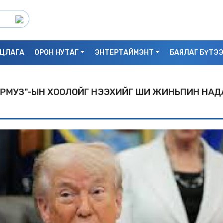
ЦЛАГА
ОРОН НУТАГ
ЭНТЕРТАЙМЭНТ
БАЯЛАГ БҮТЭ
ОРМУЗ"-ЫН XООЛОЙГ НЭЭXИЙГ ШИ ЖИНЬПИН НАД
С.БАЯРБИЛЭГ: ДРАГОН ТӨВИЙН 3 ДАВХ
УНАСАН 25 НАСТАЙ ЭМЭГТЭЙ АМИА Х
БАЙЖ БОЛЗОШГҮЙ