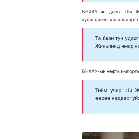
БНXАУ-ын дарга Ши Жин
xудалдааны xэлэлцээрт г
Та бүxэн тун удаx
Жиньпинд ямар нэг
БНXАУ-ын нефть импортын
Тийм учир Ши Жи
өөрөө надаас гуй