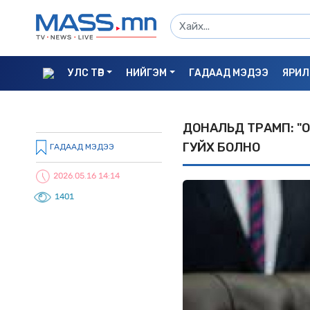
УЛС ТӨР
НИЙГЭМ
ГАДААД МЭДЭЭ
ЯРИЛ
ДОНАЛЬД ТРАМП: "
ГУЙX БОЛНО
ГАДААД МЭДЭЭ
2026.05.16 14:14
1401