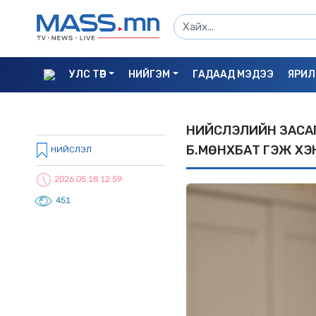
УЛС ТӨР
НИЙГЭМ
ГАДААД МЭДЭЭ
ЯРИЛ
НИЙСЛЭЛИЙН ЗАСАГ
Б.МӨНХБАТ ГЭЖ ХЭ
НИЙСЛЭЛ
2026.05.18 12:59
451