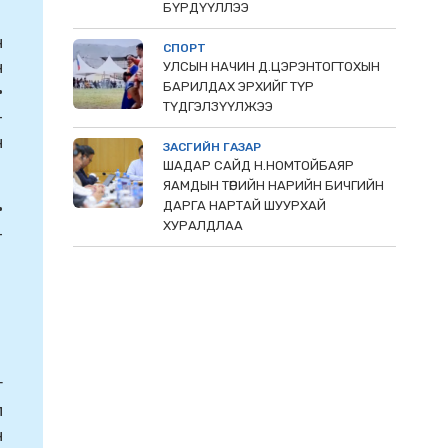
БҮРДҮҮЛЛЭЭ
н
СПОРТ
н
УЛСЫН НАЧИН Д.ЦЭРЭНТОГТОХЫН
БАРИЛДАХ ЭРХИЙГ ТҮР
•
ТҮДГЭЛЗҮҮЛЖЭЭ
-
н
ЗАСГИЙН ГАЗАР
ШАДАР САЙД Н.НОМТОЙБАЯР
ЯАМДЫН ТӨРИЙН НАРИЙН БИЧГИЙН
ДАРГА НАРТАЙ ШУУРХАЙ
•
ХУРАЛДЛАА
-
г
л
н