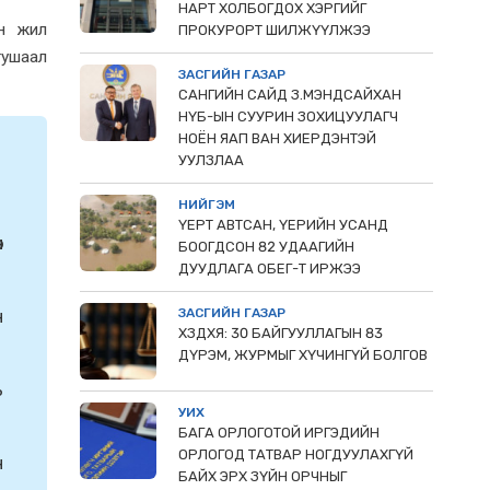
НАРТ ХОЛБОГДОХ ХЭРГИЙГ
н жил
ПРОКУРОРТ ШИЛЖҮҮЛЖЭЭ
тушаал
ЗАСГИЙН ГАЗАР
САНГИЙН САЙД З.МЭНДСАЙХАН
НҮБ-ЫН СУУРИН ЗОХИЦУУЛАГЧ
НОЁН ЯАП ВАН ХИЕРДЭНТЭЙ
УУЛЗЛАА
НИЙГЭМ
ҮЕРТ АВТСАН, ҮЕРИЙН УСАНД
н
БООГДСОН 82 УДААГИЙН
ДУУДЛАГА ОБЕГ-Т ИРЖЭЭ
н
ЗАСГИЙН ГАЗАР
ХЗДХЯ: 30 БАЙГУУЛЛАГЫН 83
ДҮРЭМ, ЖУРМЫГ ХҮЧИНГҮЙ БОЛГОВ
ь
УИХ
БАГА ОРЛОГОТОЙ ИРГЭДИЙН
ОРЛОГОД ТАТВАР НОГДУУЛАХГҮЙ
н
БАЙХ ЭРХ ЗҮЙН ОРЧНЫГ