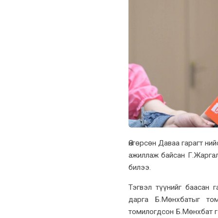
Өнгөрсөн Даваа гарагт н
ажиллаж байсан Г.Жарга
билээ.
Тэгвэл түүнийг баасан 
дарга Б.Мөнхбатыг том
томилогдсон Б.Мөнхбат г