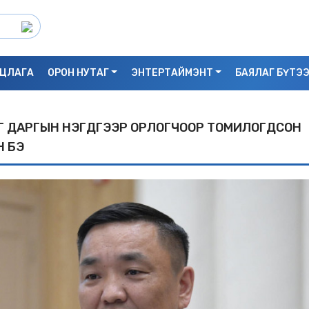
ЦЛАГА
ОРОН НУТАГ
ЭНТЕРТАЙМЭНТ
БАЯЛАГ БҮТЭ
 ДАРГЫН НЭГДҮГЭЭР ОРЛОГЧООР ТОМИЛОГДСОН
Н БЭ
С.БАЯРБИЛЭГ: ДРАГОН ТӨВИЙН 3 ДАВХ
УНАСАН 25 НАСТАЙ ЭМЭГТЭЙ АМИА Х
БАЙЖ БОЛЗОШГҮЙ