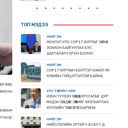
ТОП МЭДЭЭ
НИЙГЭМ
МОНГОЛ УЛС СОР17 ХУРЛЫГ ЗӨВХӨН
ЗОХИОН БАЙГУУЛАХ БУС
ДАРГАЛАГЧ ОРОН БОЛНО
НИЙГЭМ
COP17 ХУРЛЫН БЭЛТГЭЛ АЖИЛ 90
ХУВИЙН ГҮЙЦЭТГЭЛТЭЙ БАЙНА
аргаар
милсон
УЛС ТӨРИЙН НАМ
ИЗНН ТҮҮХЭН ХӨШӨӨ ДУРСГАЛЫГ ДУР
МЭДЭН ХӨНДӨЖ ЗӨӨХИЙГ ХЯЗГААРЛАХ
ХУУЛИЙН ТӨСӨЛ ӨРГӨН БАРИНА
газрын
гчоор
НИЙГЭМ
НИЙСЛЭЛИЙН ОРЛОГЧ АСАН Т.Д