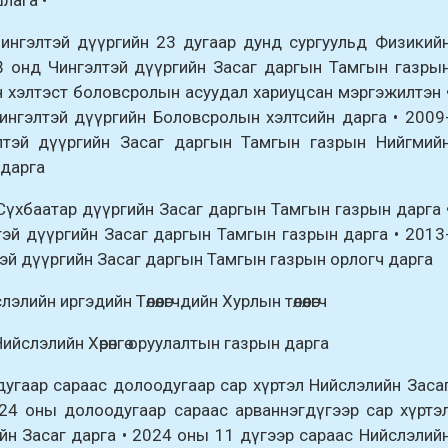
ингэлтэй дүүргийн 23 дугаар дунд сургуульд Физикий
8 онд Чингэлтэй дүүргийн Засаг даргын Тамгын газры
н хэлтэст боловсролын асуудал хариуцсан мэргэжилтэн 
ингэлтэй дүүргийн Боловсролын хэлтсийн дарга • 2009
лтэй дүүргийн Засаг даргын Тамгын газрын Нийгмий
 дарга
Сүхбаатар дүүргийн Засаг даргын Тамгын газрын дарга 
эй дүүргийн Засаг даргын Тамгын газрын дарга • 2013
эй дүүргийн Засаг даргын Тамгын газрын орлогч дарга
элийн иргэдийн Төлөөлөгчдийн Хурлын төлөөлөгч
ийслэлийн Хөрөнгө оруулалтын газрын дарга
дугаар сараас долоодугаар сар хүртэл Нийслэлийн Заса
2024 оны долоодугаар сараас арваннэгдүгээр сар хүртэ
йн Засаг дарга • 2024 оны 11 дүгээр сараас Нийслэлий