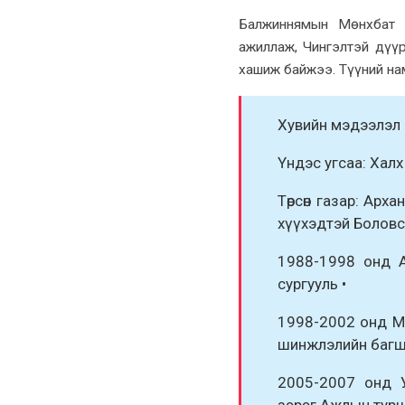
Балжиннямын Мөнхбат н
ажиллаж, Чингэлтэй дүү
хашиж байжээ. Түүний на
Хувийн мэдээлэл 
Үндэс угсаа: Халх 
Төрсөн газар: Арха
хүүхэдтэй Боловс
1988-1998 онд А
сургууль •
1998-2002 онд М
шинжлэлийн багш
2005-2007 онд 
зэрэг Ажлын турш