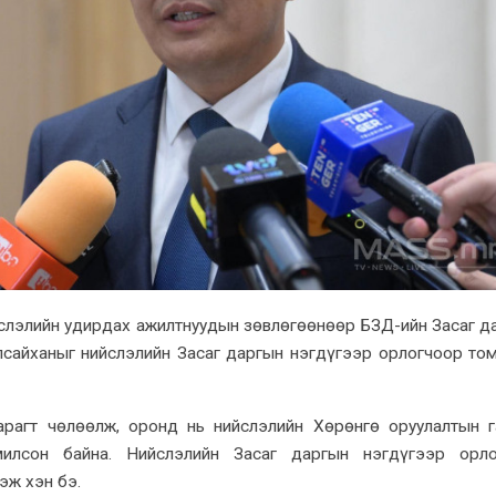
ийслэлийн удирдах ажилтнуудын зөвлөгөөнөөр БЗД-ийн Засаг д
лсайханыг нийслэлийн Засаг даргын нэгдүгээр орлогчоор то
гарагт чөлөөлж, оронд нь нийслэлийн Хөрөнгө оруулалтын 
илсон байна. Нийслэлийн Засаг даргын нэгдүгээр орло
эж хэн бэ.