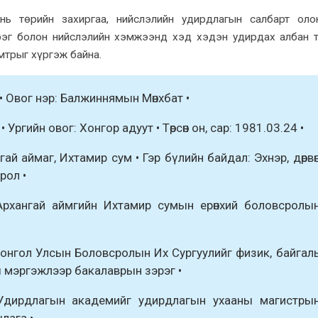
ь төрийн захиргаа, нийслэлийн удирдлагын салбарт оло
рэг болон нийслэлийн хэмжээнд хэд хэдэн удирдах албан 
мтрыг хүргэж байна.
• Овог нэр: Балжиннямын Мөнхбат •
• Ургийн овог: Хонгор адуут • Төрсөн он, сар: 1981.03.24 •
нгай аймаг, Ихтамир сум • Гэр бүлийн байдал: Эхнэр, дөрвө
рол •
рхангай аймгийн Ихтамир сумын ерөнхий боловсролы
онгол Улсын Боловсролын Их Сургуулийг физик, байгал
 мэргэжлээр бакалаврын зэрэг •
Удирдлагын академийг удирдлагын ухааны магистры
лага •