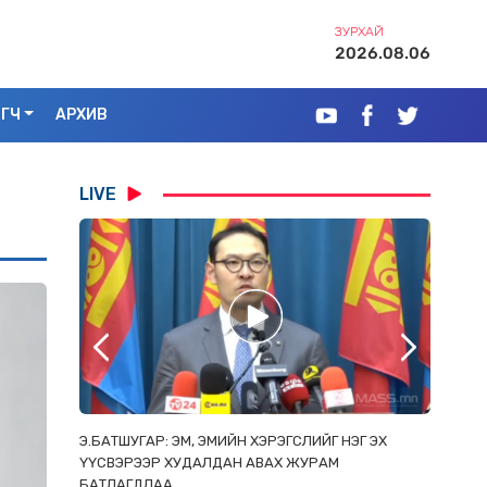
ЗУРХАЙ
2026.08.06
ЭГЧ
АРХИВ
LIVE
РААС
Э.БАТШУГАР: ЭМ, ЭМИЙН ХЭРЭГСЛИЙГ НЭГ ЭХ
С.АМАР
ОРЛОСОН
ҮҮСВЭРЭЭР ХУДАЛДАН АВАХ ЖУРАМ
ИРГЭД, 
БАТЛАГДЛАА
ЗОРИУЛ