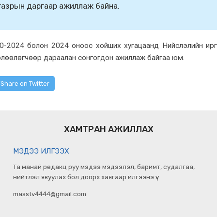
н газрын даргаар ажиллаж байна.
0-2024 болон 2024 оноос хойших хугацаанд Нийслэлийн ир
лөөлөгчөөр дараалан сонгогдон ажиллаж байгаа юм.
Share on Twitter
ХАМТРАН АЖИЛЛАХ
МЭДЭЭ ИЛГЭЭХ
Та манай редакц руу мэдээ мэдээлэл, баримт, судалгаа,
нийтлэл явуулах бол доорх хаягаар илгээнэ үү.
masstv4444@gmail.com