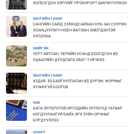
ХОЛБОГДОХ ХЭРГИЙГ ПРОКУРОРТ ШИЛЖҮҮЛЖЭЭ
ЗАСГИЙН ГАЗАР
САНГИЙН САЙД З.МЭНДСАЙХАН НҮБ-ЫН СУУРИН
ЗОХИЦУУЛАГЧ НОЁН ЯАП ВАН ХИЕРДЭНТЭЙ
УУЛЗЛАА
НИЙГЭМ
ҮЕРТ АВТСАН, ҮЕРИЙН УСАНД БООГДСОН 82
УДААГИЙН ДУУДЛАГА ОБЕГ-Т ИРЖЭЭ
ЗАСГИЙН ГАЗАР
ХЗДХЯ: 30 БАЙГУУЛЛАГЫН 83 ДҮРЭМ, ЖУРМЫГ
ХҮЧИНГҮЙ БОЛГОВ
УИХ
БАГА ОРЛОГОТОЙ ИРГЭДИЙН ОРЛОГОД ТАТВАР
НОГДУУЛАХГҮЙ БАЙХ ЭРХ ЗҮЙН ОРЧНЫГ
БҮРДҮҮЛЛЭЭ
СПОРТ