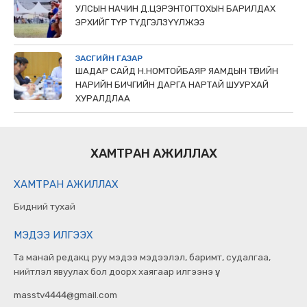
УЛСЫН НАЧИН Д.ЦЭРЭНТОГТОХЫН БАРИЛДАХ
ЭРХИЙГ ТҮР ТҮДГЭЛЗҮҮЛЖЭЭ
ЗАСГИЙН ГАЗАР
ШАДАР САЙД Н.НОМТОЙБАЯР ЯАМДЫН ТӨРИЙН
НАРИЙН БИЧГИЙН ДАРГА НАРТАЙ ШУУРХАЙ
ХУРАЛДЛАА
ХАМТРАН АЖИЛЛАХ
ХАМТРАН АЖИЛЛАХ
Бидний тухай
МЭДЭЭ ИЛГЭЭХ
Та манай редакц руу мэдээ мэдээлэл, баримт, судалгаа,
нийтлэл явуулах бол доорх хаягаар илгээнэ үү.
masstv4444@gmail.com