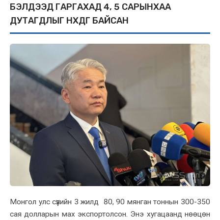
БЭЛДЭЭД ГАРГАХАД 4, 5 САРЫНХАА
ДУТАГДЛЫГ НӨХДӨГ БАЙСАН
Монгол улс сүүлийн 3 жилд 80, 90 мянган тоннын 300-350
сая долларын мах экспортолсон. Энэ хугацаанд нөөцөн