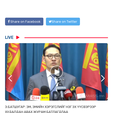
Share on Facebook
Share on Twitter
LIVE
ТАЙ
Э.БАТШУГАР: ЭМ, ЭМИЙН ХЭРЭГСЛИЙГ НЭГ ЭХ ҮҮСВЭРЭЭР
С.
ХУДАЛДАН АВАХ ЖУРАМ БАТЛАГДЛАА
НИ