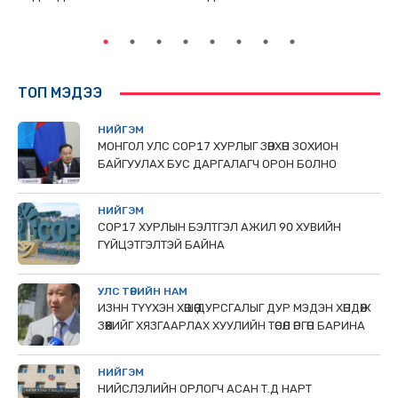
ТӨ
ТОП МЭДЭЭ
НИЙГЭМ
МОНГОЛ УЛС СОР17 ХУРЛЫГ ЗӨВХӨН ЗОХИОН
БАЙГУУЛАХ БУС ДАРГАЛАГЧ ОРОН БОЛНО
НИЙГЭМ
COP17 ХУРЛЫН БЭЛТГЭЛ АЖИЛ 90 ХУВИЙН
ГҮЙЦЭТГЭЛТЭЙ БАЙНА
УЛС ТӨРИЙН НАМ
ИЗНН ТҮҮХЭН ХӨШӨӨ ДУРСГАЛЫГ ДУР МЭДЭН ХӨНДӨЖ
ЗӨӨХИЙГ ХЯЗГААРЛАХ ХУУЛИЙН ТӨСӨЛ ӨРГӨН БАРИНА
НИЙГЭМ
НИЙСЛЭЛИЙН ОРЛОГЧ АСАН Т.Д НАРТ