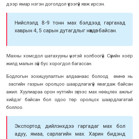
дээр ямар нэгэн доголдол үүсээгүй явж ирсэн.
Нийслэлд 8-9 тонн мах бэлдээд гаргахад
хаврын 4, 5 сарын дутагдлыг нөхдөг байсан.
Махны хомсдол шатахууны үнэтэй холбоогүй. Сүүлийн хоёр
жилд малын зүй бус хорогдол багассан.
Бодлогын зохицуулалтын алдаанаас болоод өмнө нь
засгийн газрын оролцоо шаардлагагүй явагдаж байсан
ажил. Хуулиараа орон нутгийн зүгээс мах нөөцлөх ажлыг
хийдэг байсан бол одоо төр оролцох шаардлагатай
боллоо.
Экспортод дийлэнхдээ гаргадаг мах бол
адуу, ямаа, сарлагийн мах. Харин бидэнд