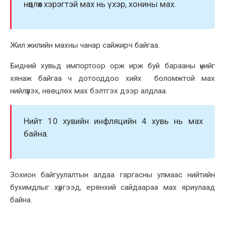
нөөцлөх хэрэгтэй мах нь үхэр, хонины мах.
Жил жилийн махны чанар сайжирч байгаа.
Бидний хувьд импортоор орж ирж буй барааны үнийг
хянаж байгаа ч дотооддоо хийх боломжтой мах
нийлүүлэх, нөөцлөх мах бэлтгэх дээр алдлаа.
Нийт 10 хувийн инфляцийн 4 хувь нь мах
байна.
Зохион байгуулалтын алдаа гаргасны улмаас нийтийн
бухимдлыг хүргээд, ерөнхий сайдаараа мах яриулаад
байна.