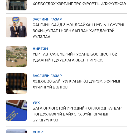
ХОЛБОГДОХ ХЭРГИЙГ ПРОКУРОРТ ШИЛЖҮҮЛЖЭЭ
ЗАСГИЙН ГАЗАР
САНГИЙН САЙД З.МЭНДСАЙХАН НҮБ-ЫН СУУРИН
ЗОХИЦУУЛАГЧ НОЁН ЯАП ВАН ХИЕРДЭНТЭЙ
УУЛЗЛАА
НИЙГЭМ
ҮЕРТ АВТСАН, ҮЕРИЙН УСАНД БООГДСОН 82
УДААГИЙН ДУУДЛАГА ОБЕГ-Т ИРЖЭЭ
ЗАСГИЙН ГАЗАР
ХЗДХЯ: 30 БАЙГУУЛЛАГЫН 83 ДҮРЭМ, ЖУРМЫГ
ХҮЧИНГҮЙ БОЛГОВ
УИХ
БАГА ОРЛОГОТОЙ ИРГЭДИЙН ОРЛОГОД ТАТВАР
НОГДУУЛАХГҮЙ БАЙХ ЭРХ ЗҮЙН ОРЧНЫГ
БҮРДҮҮЛЛЭЭ
СПОРТ