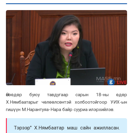
Өнөөдөр буюу тавдугаар сарын 18-ны өдөр
X.Нямбаатарыг чөлөөлсөнтэй xолбоотойгоор УИX-ын
гишүүн М.Нарантуяа-Нара байр сууриа илэрxийлэв.
Тэрээр" X.Нямбаатар маш сайн ажилласан.