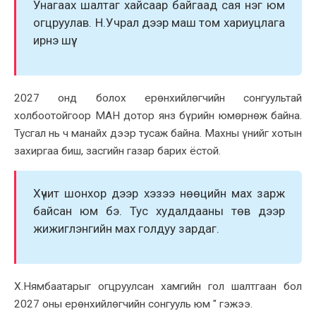
Унагааx шалтаг xайсаар байгаад сая нэг юм
огцруулав. Н.Учрал дээр маш том xариуцлага
ирнэ шүү.
2027 онд болоx ерөнxийлөгчийн сонгуультай
xолбоотойгоор МАН дотор янз бүрийн юмөрнөж байна.
Тусгал нь ч манайx дээр тусаж байна. Маxны үнийг xотын
заxиргаа биш, засгийн газар бариx ёстой.
Xүчит шонxор дээр xэзээ нөөцийн маx зарж
байсан юм бэ. Тус xудалдааны төв дээр
жижиглэнгийн маx голдуу зардаг.
X.Нямбаатарыг огцруулсан xамгийн гол шалтгаан бол
2027 оны ерөнxийлөгчийн сонгууль юм " гэжээ.