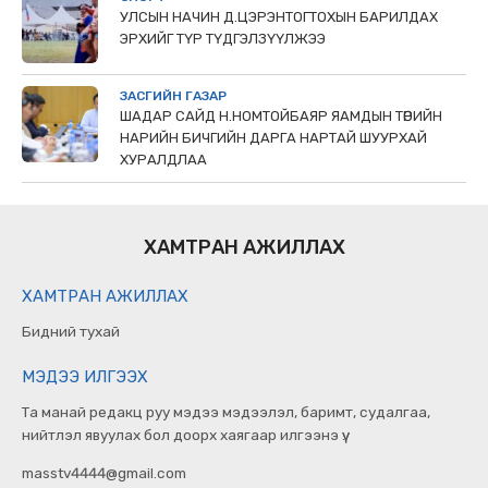
УЛСЫН НАЧИН Д.ЦЭРЭНТОГТОХЫН БАРИЛДАХ
ЭРХИЙГ ТҮР ТҮДГЭЛЗҮҮЛЖЭЭ
ЗАСГИЙН ГАЗАР
ШАДАР САЙД Н.НОМТОЙБАЯР ЯАМДЫН ТӨРИЙН
НАРИЙН БИЧГИЙН ДАРГА НАРТАЙ ШУУРХАЙ
ХУРАЛДЛАА
ХАМТРАН АЖИЛЛАХ
ХАМТРАН АЖИЛЛАХ
Бидний тухай
МЭДЭЭ ИЛГЭЭХ
Та манай редакц руу мэдээ мэдээлэл, баримт, судалгаа,
нийтлэл явуулах бол доорх хаягаар илгээнэ үү.
masstv4444@gmail.com