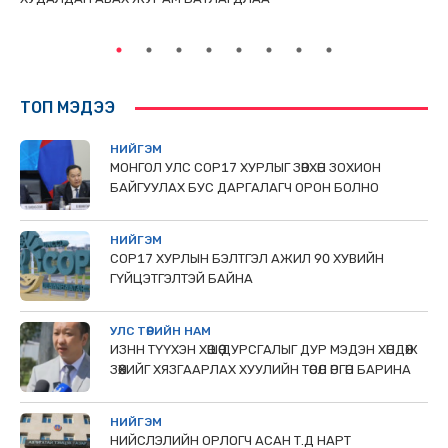
ТӨ
ТОП МЭДЭЭ
НИЙГЭМ
МОНГОЛ УЛС СОР17 ХУРЛЫГ ЗӨВХӨН ЗОХИОН
БАЙГУУЛАХ БУС ДАРГАЛАГЧ ОРОН БОЛНО
НИЙГЭМ
COP17 ХУРЛЫН БЭЛТГЭЛ АЖИЛ 90 ХУВИЙН
ГҮЙЦЭТГЭЛТЭЙ БАЙНА
УЛС ТӨРИЙН НАМ
ИЗНН ТҮҮХЭН ХӨШӨӨ ДУРСГАЛЫГ ДУР МЭДЭН ХӨНДӨЖ
ЗӨӨХИЙГ ХЯЗГААРЛАХ ХУУЛИЙН ТӨСӨЛ ӨРГӨН БАРИНА
НИЙГЭМ
НИЙСЛЭЛИЙН ОРЛОГЧ АСАН Т.Д НАРТ