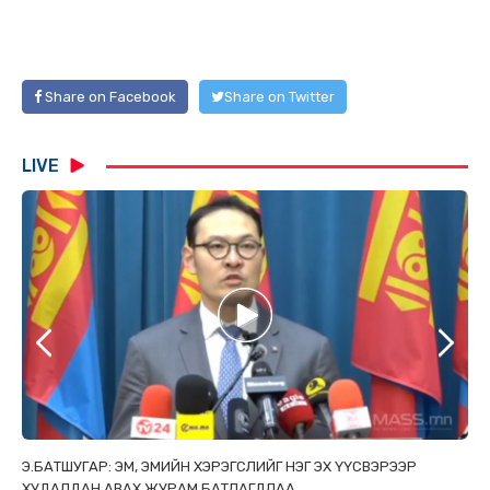
Share on Facebook
Share on Twitter
LIVE
ТАЙ
Э.БАТШУГАР: ЭМ, ЭМИЙН ХЭРЭГСЛИЙГ НЭГ ЭХ ҮҮСВЭРЭЭР
С.
ХУДАЛДАН АВАХ ЖУРАМ БАТЛАГДЛАА
НИ