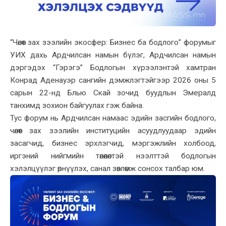
“Чөлөөт зах зээлийн экосфер: Бизнес ба бодлого” форумыг
УИХ дахь Ардчилсан намын бүлэг, Ардчилсан намын
дэргэдэх “Гэрэгэ” Бодлогын хүрээлэнтэй хамтран
Конрад Аденауэр сангийн дэмжлэгтэйгээр 2026 оны 5
сарын 22-нд Блью Скай зочид буудлын Эмералд
танхимд зохион байгуулах гэж байна.
Тус форум нь Ардчилсан намаас эдийн засгийн бодлого,
чөлөөт зах зээлийн институцийн асуудлуудаар эдийн
засагчид, бизнес эрхлэгчид, мэргэжлийн холбоод,
иргэний нийгмийн төлөөлөлтэй нээлттэй бодлогын
хэлэлцүүлэг өрнүүлэх, санал зөвлөмж сонсох талбар юм.