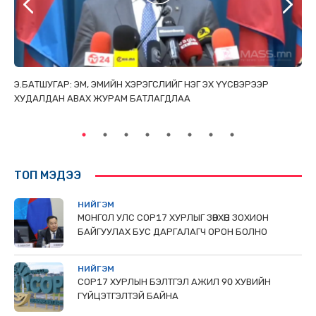
ТАЙ
Э.БАТШУГАР: ЭМ, ЭМИЙН ХЭРЭГСЛИЙГ НЭГ ЭХ ҮҮСВЭРЭЭР
С.
ХУДАЛДАН АВАХ ЖУРАМ БАТЛАГДЛАА
НИ
ТӨ
ТОП МЭДЭЭ
НИЙГЭМ
МОНГОЛ УЛС СОР17 ХУРЛЫГ ЗӨВХӨН ЗОХИОН
БАЙГУУЛАХ БУС ДАРГАЛАГЧ ОРОН БОЛНО
НИЙГЭМ
COP17 ХУРЛЫН БЭЛТГЭЛ АЖИЛ 90 ХУВИЙН
ГҮЙЦЭТГЭЛТЭЙ БАЙНА