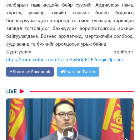
салбарын төлөөлөл өөрсдийн байр суурийг Ардчилсан намд
хүргэх, улмаар хувийн хэвшил болон бодлого
боловсруулагчдын хооронд тогтмол түншлэл, харилцан
зөвлөлдөх тогтолцоог бэхжүүлэх зорилготойгоор зохион
байгуулагдана. Бизнес эрхлэгчид, мэргэжлийн холбоод,
судлаачид та бүхнийг оролцохыг урьж байна
Бүртгүүлэх холбоос:
https://forms.office.com/r/JmSwbdpEGF?origin=lprLink
Share on Facebook
Share on Twitter
LIVE