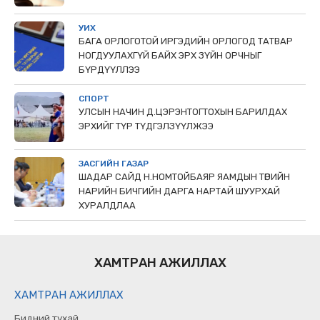
УИХ
БАГА ОРЛОГОТОЙ ИРГЭДИЙН ОРЛОГОД ТАТВАР
НОГДУУЛАХГҮЙ БАЙХ ЭРХ ЗҮЙН ОРЧНЫГ
БҮРДҮҮЛЛЭЭ
СПОРТ
УЛСЫН НАЧИН Д.ЦЭРЭНТОГТОХЫН БАРИЛДАХ
ЭРХИЙГ ТҮР ТҮДГЭЛЗҮҮЛЖЭЭ
ЗАСГИЙН ГАЗАР
ШАДАР САЙД Н.НОМТОЙБАЯР ЯАМДЫН ТӨРИЙН
НАРИЙН БИЧГИЙН ДАРГА НАРТАЙ ШУУРХАЙ
ХУРАЛДЛАА
ХАМТРАН АЖИЛЛАХ
ХАМТРАН АЖИЛЛАХ
Бидний тухай