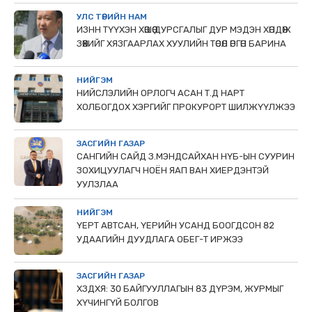
УЛС ТӨРИЙН НАМ
ИЗНН ТҮҮХЭН ХӨШӨӨ ДУРСГАЛЫГ ДУР МЭДЭН ХӨНДӨЖ
ЗӨӨХИЙГ ХЯЗГААРЛАХ ХУУЛИЙН ТӨСӨЛ ӨРГӨН БАРИНА
НИЙГЭМ
НИЙСЛЭЛИЙН ОРЛОГЧ АСАН Т.Д НАРТ
ХОЛБОГДОХ ХЭРГИЙГ ПРОКУРОРТ ШИЛЖҮҮЛЖЭЭ
ЗАСГИЙН ГАЗАР
САНГИЙН САЙД З.МЭНДСАЙХАН НҮБ-ЫН СУУРИН
ЗОХИЦУУЛАГЧ НОЁН ЯАП ВАН ХИЕРДЭНТЭЙ
УУЛЗЛАА
НИЙГЭМ
ҮЕРТ АВТСАН, ҮЕРИЙН УСАНД БООГДСОН 82
УДААГИЙН ДУУДЛАГА ОБЕГ-Т ИРЖЭЭ
ЗАСГИЙН ГАЗАР
ХЗДХЯ: 30 БАЙГУУЛЛАГЫН 83 ДҮРЭМ, ЖУРМЫГ
ХҮЧИНГҮЙ БОЛГОВ