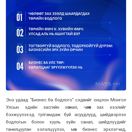
Энэ удаад “Бизнес ба бодлого” сэдвийг онцлон Монгол
Улсын эдийн засгийн хөгжил, чөлөөт зах зээлийг
бэхжүүлэхэд тулгамдаж буй асуудлууд, шийдвэрлэх
бодлогын болон хууль зүйн санал, шийдлүүдийг
танилцуулан хэлэлцүүлэх, мөн бизнес эрхлэгчид,