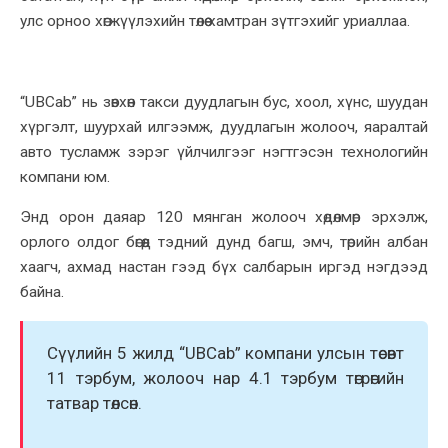
улс орноо хөгжүүлэхийн төлөө хамтран зүтгэхийг уриаллаа.
“UBCab” нь зөвхөн такси дуудлагын бус, хоол, хүнс, шуудан
хүргэлт, шуурхай илгээмж, дуудлагын жолооч, яаралтай
авто тусламж зэрэг үйлчилгээг нэгтгэсэн технологийн
компани юм.
Энд орон даяар 120 мянган жолооч хөдөлмөр эрхэлж,
орлого олдог бөгөөд тэдний дунд багш, эмч, төрийн албан
хаагч, ахмад настан гээд бүх салбарын иргэд нэгдээд
байна.
Сүүлийн 5 жилд “UBCab” компани улсын төсөвт
11 тэрбум, жолооч нар 4.1 тэрбум төгрөгийн
татвар төлсөн.