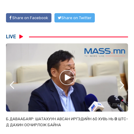
Share on Facebook
Share on Twitter
LIVE
Р
Б.ДАВААБАЯР: ШАТАХУУН АВСАН ИРГЭДИЙН 60 ХУВЬ НЬ ӨӨР ШТС-
Э.
Д ДАХИН ООЧИРЛОЖ БАЙНА
ХУ