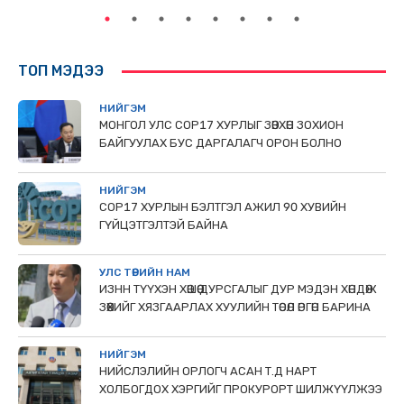
ТОП МЭДЭЭ
НИЙГЭМ
МОНГОЛ УЛС СОР17 ХУРЛЫГ ЗӨВХӨН ЗОХИОН
БАЙГУУЛАХ БУС ДАРГАЛАГЧ ОРОН БОЛНО
НИЙГЭМ
COP17 ХУРЛЫН БЭЛТГЭЛ АЖИЛ 90 ХУВИЙН
ГҮЙЦЭТГЭЛТЭЙ БАЙНА
УЛС ТӨРИЙН НАМ
ИЗНН ТҮҮХЭН ХӨШӨӨ ДУРСГАЛЫГ ДУР МЭДЭН ХӨНДӨЖ
ЗӨӨХИЙГ ХЯЗГААРЛАХ ХУУЛИЙН ТӨСӨЛ ӨРГӨН БАРИНА
НИЙГЭМ
НИЙСЛЭЛИЙН ОРЛОГЧ АСАН Т.Д НАРТ
ХОЛБОГДОХ ХЭРГИЙГ ПРОКУРОРТ ШИЛЖҮҮЛЖЭЭ