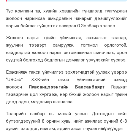
Тус компани төр, хувийн хэвшлийн түншлэлд тулгуурлан
жолооч нарынхаа амьдралын чанарыг дээшлүүлэхийг
зорьж байгааг гүйцэтгэх захирал О.Золбаяр хэллээ.
Жолооч нарыг төрийн үйлчилгээ, захиалгат тээвэр,
жуулчин тээвэрт хамруулж, тогтмол орлоготой,
найдвартай жолооч нарыг автомашинаа шинэчлэх, орон
сууцтай болгоход бодлогын дэмжлэг үзүүлэхийг хүслээ.
Ерөнхийлөгч такси үйлчилгээ эрхлэгчидтэй уулзах үеэрээ
“UBCab” ХХК-ийн такси үйлчилгээний ахмад
жолооч
Лувсанцэрэнгийн Баасанбаяр
т Гавьяат
тээвэрчин цол хүртээж, нэр бүхий жолооч нарыг төрийн
дээд одон, медалиар шагналаа.
Тээврийн салбар нь манай улсын Дотоодын нийт
бүтээгдэхүүний 8 орчим хувь, нийт ажиллах хүчний 6-8
хувийг эзэлдэг, нийгэм, эдийн засагт чухал нөлөө үзүүлдэг.