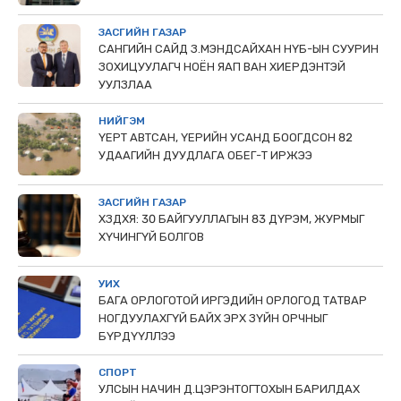
ЗАСГИЙН ГАЗАР
САНГИЙН САЙД З.МЭНДСАЙХАН НҮБ-ЫН СУУРИН
ЗОХИЦУУЛАГЧ НОЁН ЯАП ВАН ХИЕРДЭНТЭЙ
УУЛЗЛАА
НИЙГЭМ
ҮЕРТ АВТСАН, ҮЕРИЙН УСАНД БООГДСОН 82
УДААГИЙН ДУУДЛАГА ОБЕГ-Т ИРЖЭЭ
ЗАСГИЙН ГАЗАР
ХЗДХЯ: 30 БАЙГУУЛЛАГЫН 83 ДҮРЭМ, ЖУРМЫГ
ХҮЧИНГҮЙ БОЛГОВ
УИХ
БАГА ОРЛОГОТОЙ ИРГЭДИЙН ОРЛОГОД ТАТВАР
НОГДУУЛАХГҮЙ БАЙХ ЭРХ ЗҮЙН ОРЧНЫГ
БҮРДҮҮЛЛЭЭ
СПОРТ
УЛСЫН НАЧИН Д.ЦЭРЭНТОГТОХЫН БАРИЛДАХ