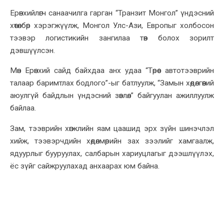
Ерөнхийлөгч санаачилга гарган “Транзит Монгол” үндэсний
хөтөлбөр хэрэгжүүлж, Монгол Улс-Ази, Европыг холбосон
тээвэр логистикийн зангилаа төв болох зорилт
дэвшүүлсэн.
Мөн Ерөнхий сайд байхдаа анх удаа “Төрөөс автотээврийн
талаар баримтлах бодлого”-ыг батлуулж, “Замын хөдөлгөөний
аюулгүй байдлын үндэсний зөвлөл” байгуулан ажиллуулж
байлаа.
Зам, тээврийн хөгжлийн яам цаашид эрх зүйн шинэчлэл
хийж, тээвэрчдийн хөдөлмөрийн зах зээлийг хамгаалж,
ядуурлыг бууруулах, салбарын хариуцлагыг дээшлүүлэх,
ёс зүйг сайжруулахад анхаарах юм байна.