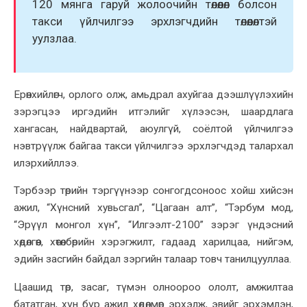
120 мянга гаруй жолоочийн төлөөлөл болсон
такси үйлчилгээ эрхлэгчдийн төлөөлөлтэй
уулзлаа.
Ерөнхийлөгч, орлого олж, амьдрал ахуйгаа дээшлүүлэхийн
зэрэгцээ иргэдийн итгэлийг хүлээсэн, шаардлага
хангасан, найдвартай, аюулгүй, соёлтой үйлчилгээ
нэвтрүүлж байгаа такси үйлчилгээ эрхлэгчдэд талархал
илэрхийллээ.
Тэрбээр төрийн тэргүүнээр сонгогдсоноос хойш хийсэн
ажил, “Хүнсний хувьсгал”, “Цагаан алт”, “Тэрбум мод,
“Эрүүл монгол хүн”, “Илгээлт-2100” зэрэг үндэсний
хөдөлгөөн, хөтөлбөрийн хэрэгжилт, гадаад харилцаа, нийгэм,
эдийн засгийн байдал зэргийн талаар товч танилцууллаа.
Цаашид төр, засаг, түмэн олноороо ололт, амжилтаа
бататган, хүн бүр ажил хөдөлмөр эрхэлж, эвийг эрхэмлэн,