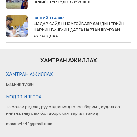
ЭРХИЙГ ТҮР ТҮДГЭЛЗҮҮЛЖЭЭ
ЗАСГИЙН ГАЗАР
ШАДАР САЙД Н.НОМТОЙБАЯР ЯАМДЫН ТӨРИЙН
НАРИЙН БИЧГИЙН ДАРГА НАРТАЙ ШУУРХАЙ
ХУРАЛДЛАА
ХАМТРАН АЖИЛЛАХ
ХАМТРАН АЖИЛЛАХ
Бидний тухай
МЭДЭЭ ИЛГЭЭХ
Та манай редакц руу мэдээ мэдээлэл, баримт, судалгаа,
нийтлэл явуулах бол доорх хаягаар илгээнэ үү.
masstv4444@gmail.com