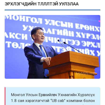
ЭРХЛЭГЧДИЙН ТӨЛӨӨЛӨЛТЭЙ УУЛЗЛАА
Монгол Улсын Ерөнхийлөгч Ухнаагийн Хүрэлсүх
1.8 сая хэрэглэгчтэй “UB cab” компани болон