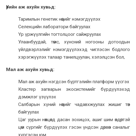
Үрийн аж ахуйн хувьд:
Таримлын генетик нөөцийг нэмэгдүүлэх
Селекцийн лаборатори байгуулах
Үр үржүүлгийн тогтолцоог сайжруулах
Улаанбуудай, төмс, хүнсний ногооны дотоодын
үйлдвэрлэлийг нэмэгдүүлэхэд чиглэсэн бодлого
хэрэгжүүлэх талаар танилцуулан, хэлэлцсэн бол,
Мал аж ахуйн хувьд:
Мал аж ахуйн нэгдсэн бүртгэлийн платформ үүсгэх
Кластер загварын экосистемийг бүрдүүлэхэд
дэмжлэг үзүүлэх
Салбарын хүний нөөцийг чадавхжуулах жишиг төв
байгуулах
Цаг уурын нөхцөлд дасан зохицох, ашиг шим өндөртэй
цөм сүргийг бүрдүүлэх гэсэн үндсэн дөрвөн саналыг
хүргэсэн юм.