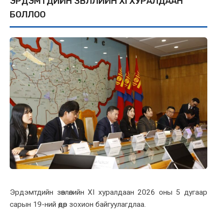
ЭРДЭМТДИЙН ЗӨВЛӨЛИЙН XI ХУРАЛДААН
БОЛЛОО
Эрдэмтдийн зөвлөлийн XI хуралдаан 2026 оны 5 дугаар
сарын 19-ний өдөр зохион байгуулагдлаа.