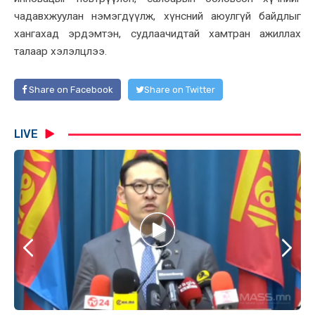
чадавхжуулан нэмэгдүүлж, хүнсний аюулгүй байдлыг
хангахад эрдэмтэн, судлаачидтай хамтран ажиллах
талаар хэлэлцлээ.
Share on Facebook
Share on Twitter
LIVE