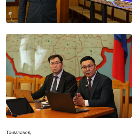
Тоймловол,