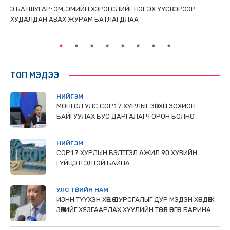
ТАЙ
Э.БАТШУГАР: ЭМ, ЭМИЙН ХЭРЭГСЛИЙГ НЭГ ЭХ ҮҮСВЭРЭЭР
С.
ХУДАЛДАН АВАХ ЖУРАМ БАТЛАГДЛАА
НИ
ТӨ
ТОП МЭДЭЭ
НИЙГЭМ
МОНГОЛ УЛС СОР17 ХУРЛЫГ ЗӨВХӨН ЗОХИОН
БАЙГУУЛАХ БУС ДАРГАЛАГЧ ОРОН БОЛНО
НИЙГЭМ
COP17 ХУРЛЫН БЭЛТГЭЛ АЖИЛ 90 ХУВИЙН
ГҮЙЦЭТГЭЛТЭЙ БАЙНА
УЛС ТӨРИЙН НАМ
ИЗНН ТҮҮХЭН ХӨШӨӨ ДУРСГАЛЫГ ДУР МЭДЭН ХӨНДӨЖ
ЗӨӨХИЙГ ХЯЗГААРЛАХ ХУУЛИЙН ТӨСӨЛ ӨРГӨН БАРИНА