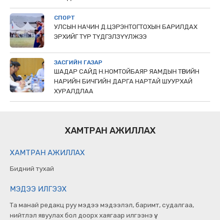
СПОРТ
УЛСЫН НАЧИН Д.ЦЭРЭНТОГТОХЫН БАРИЛДАХ
ЭРХИЙГ ТҮР ТҮДГЭЛЗҮҮЛЖЭЭ
ЗАСГИЙН ГАЗАР
ШАДАР САЙД Н.НОМТОЙБАЯР ЯАМДЫН ТӨРИЙН
НАРИЙН БИЧГИЙН ДАРГА НАРТАЙ ШУУРХАЙ
ХУРАЛДЛАА
ХАМТРАН АЖИЛЛАХ
ХАМТРАН АЖИЛЛАХ
Бидний тухай
МЭДЭЭ ИЛГЭЭХ
Та манай редакц руу мэдээ мэдээлэл, баримт, судалгаа,
нийтлэл явуулах бол доорх хаягаар илгээнэ үү.