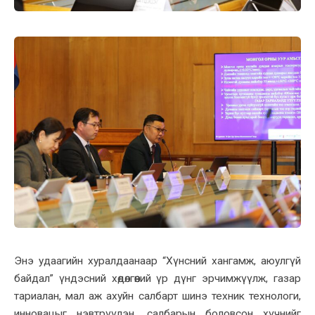
Энэ удаагийн хуралдаанаар “Хүнсний хангамж, аюулгүй
байдал” үндэсний хөдөлгөөний үр дүнг эрчимжүүлж, газар
тариалан, мал аж ахуйн салбарт шинэ техник технологи,
инновацыг нэвтрүүлэн, салбарын боловсон хүчнийг