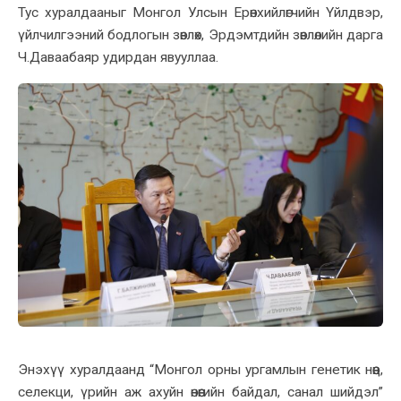
Тус хуралдааныг Монгол Улсын Ерөнхийлөгчийн Үйлдвэр,
үйлчилгээний бодлогын зөвлөх, Эрдэмтдийн зөвлөлийн дарга
Ч.Даваабаяр удирдан явууллаа.
Энэхүү хуралдаанд “Монгол орны ургамлын генетик нөөц,
селекци, үрийн аж ахуйн өнөөгийн байдал, санал шийдэл”