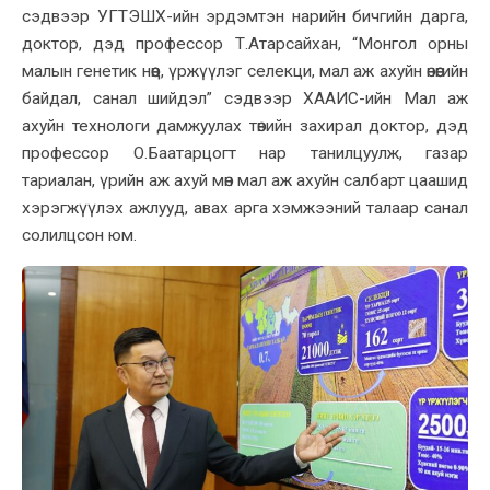
сэдвээр УГТЭШХ-ийн эрдэмтэн нарийн бичгийн дарга,
доктор, дэд профессор Т.Атарсайхан, “Монгол орны
малын генетик нөөц, үржүүлэг селекци, мал аж ахуйн өнөөгийн
байдал, санал шийдэл” сэдвээр ХААИС-ийн Мал аж
ахуйн технологи дамжуулах төвийн захирал доктор, дэд
профессор О.Баатарцогт нар танилцуулж, газар
тариалан, үрийн аж ахуй мөн мал аж ахуйн салбарт цаашид
хэрэгжүүлэх ажлууд, авах арга хэмжээний талаар санал
солилцсон юм.