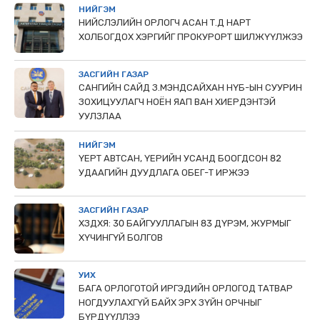
НИЙГЭМ
НИЙСЛЭЛИЙН ОРЛОГЧ АСАН Т.Д НАРТ
ХОЛБОГДОХ ХЭРГИЙГ ПРОКУРОРТ ШИЛЖҮҮЛЖЭЭ
ЗАСГИЙН ГАЗАР
САНГИЙН САЙД З.МЭНДСАЙХАН НҮБ-ЫН СУУРИН
ЗОХИЦУУЛАГЧ НОЁН ЯАП ВАН ХИЕРДЭНТЭЙ
УУЛЗЛАА
НИЙГЭМ
ҮЕРТ АВТСАН, ҮЕРИЙН УСАНД БООГДСОН 82
УДААГИЙН ДУУДЛАГА ОБЕГ-Т ИРЖЭЭ
ЗАСГИЙН ГАЗАР
ХЗДХЯ: 30 БАЙГУУЛЛАГЫН 83 ДҮРЭМ, ЖУРМЫГ
ХҮЧИНГҮЙ БОЛГОВ
УИХ
БАГА ОРЛОГОТОЙ ИРГЭДИЙН ОРЛОГОД ТАТВАР
НОГДУУЛАХГҮЙ БАЙХ ЭРХ ЗҮЙН ОРЧНЫГ
БҮРДҮҮЛЛЭЭ