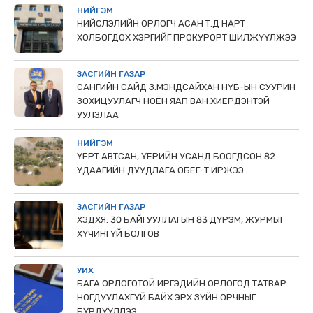
НИЙГЭМ
НИЙСЛЭЛИЙН ОРЛОГЧ АСАН Т.Д НАРТ
ХОЛБОГДОХ ХЭРГИЙГ ПРОКУРОРТ ШИЛЖҮҮЛЖЭЭ
ЗАСГИЙН ГАЗАР
САНГИЙН САЙД З.МЭНДСАЙХАН НҮБ-ЫН СУУРИН
ЗОХИЦУУЛАГЧ НОЁН ЯАП ВАН ХИЕРДЭНТЭЙ
УУЛЗЛАА
НИЙГЭМ
ҮЕРТ АВТСАН, ҮЕРИЙН УСАНД БООГДСОН 82
УДААГИЙН ДУУДЛАГА ОБЕГ-Т ИРЖЭЭ
ЗАСГИЙН ГАЗАР
ХЗДХЯ: 30 БАЙГУУЛЛАГЫН 83 ДҮРЭМ, ЖУРМЫГ
ХҮЧИНГҮЙ БОЛГОВ
УИХ
БАГА ОРЛОГОТОЙ ИРГЭДИЙН ОРЛОГОД ТАТВАР
НОГДУУЛАХГҮЙ БАЙХ ЭРХ ЗҮЙН ОРЧНЫГ
БҮРДҮҮЛЛЭЭ