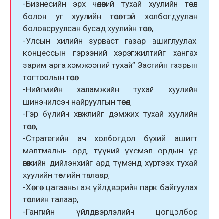
-Бизнесийн эрх чөлөөний тухай хуулийн төсөл
болон уг хуулийн төсөлтэй холбогдуулан
боловсруулсан бусад хуулийн төсөл,
-Улсын хилийн зурваст газар ашиглуулах,
концессын гэрээний хэрэгжилтийг хангах
зарим арга хэмжээний тухай” Засгийн газрын
тогтоолын төсөл
-Нийгмийн халамжийн тухай хуулийн
шинэчилсэн найруулгын төсөл,
-Гэр бүлийн хөгжлийг дэмжих тухай хуулийн
төсөл,
-Стратегийн ач холбогдол бүхий ашигт
малтмалын орд, түүний үүсмэл ордын үр
өгөөжийн дийлэнхийг ард түмэнд хүртээх тухай
хуулийн төслийн талаар,
-Хөнгөн цагааны аж үйлдвэрийн парк байгуулах
төслийн талаар,
-Гангийн үйлдвэрлэлийн цогцолбор