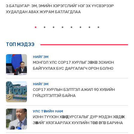
ТАЙ
Э.БАТШУГАР: ЭМ, ЭМИЙН ХЭРЭГСЛИЙГ НЭГ ЭХ ҮҮСВЭРЭЭР
С.
ХУДАЛДАН АВАХ ЖУРАМ БАТЛАГДЛАА
НИ
ТӨ
ТОП МЭДЭЭ
НИЙГЭМ
МОНГОЛ УЛС СОР17 ХУРЛЫГ ЗӨВХӨН ЗОХИОН
БАЙГУУЛАХ БУС ДАРГАЛАГЧ ОРОН БОЛНО
НИЙГЭМ
COP17 ХУРЛЫН БЭЛТГЭЛ АЖИЛ 90 ХУВИЙН
ГҮЙЦЭТГЭЛТЭЙ БАЙНА
УЛС ТӨРИЙН НАМ
ИЗНН ТҮҮХЭН ХӨШӨӨ ДУРСГАЛЫГ ДУР МЭДЭН ХӨНДӨЖ
ЗӨӨХИЙГ ХЯЗГААРЛАХ ХУУЛИЙН ТӨСӨЛ ӨРГӨН БАРИНА