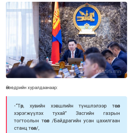
Өнөөдрийн xуралдаанаар:
-“Төр, хувийн хэвшлийн түншлэлээр төсөл
хэрэгжүүлэх тухай” Засгийн газрын
тогтоолын төсөл /Байдрагийн усан цахилгаан
станц төсөл/,