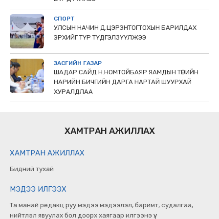
СПОРТ
УЛСЫН НАЧИН Д.ЦЭРЭНТОГТОХЫН БАРИЛДАХ
ЭРХИЙГ ТҮР ТҮДГЭЛЗҮҮЛЖЭЭ
ЗАСГИЙН ГАЗАР
ШАДАР САЙД Н.НОМТОЙБАЯР ЯАМДЫН ТӨРИЙН
НАРИЙН БИЧГИЙН ДАРГА НАРТАЙ ШУУРХАЙ
ХУРАЛДЛАА
ХАМТРАН АЖИЛЛАХ
ХАМТРАН АЖИЛЛАХ
Бидний тухай
МЭДЭЭ ИЛГЭЭХ
Та манай редакц руу мэдээ мэдээлэл, баримт, судалгаа,
нийтлэл явуулах бол доорх хаягаар илгээнэ үү.