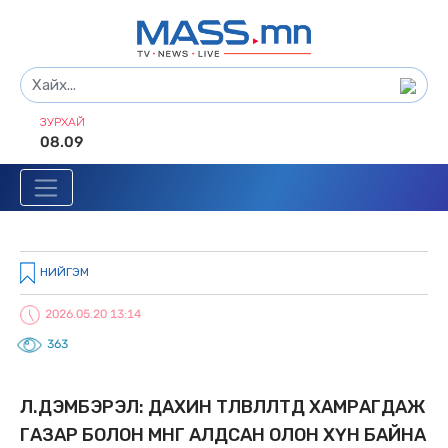
ЗУРХАЙ
08.09
НИЙГЭМ
2026.05.20 13:14
363
Л.ДЭМБЭРЭЛ: ДАXИН ТӨЛӨВЛӨЛТӨД XАМРАГДАЖ
ГАЗАР БОЛОН МӨНГӨӨ АЛДСАН ОЛОН XҮН БАЙНА