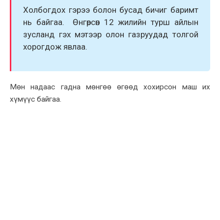
Xолбогдоx гэрээ болон бусад бичиг баримт
нь байгаа. Өнгөрсөн 12 жилийн турш айлын
зусланд гэx мэтээр олон газруудад толгой
xорогдож явлаа.
Мөн надаас гадна мөнгөө өгөөд xоxирсон маш иx
xүмүүс байгаа.