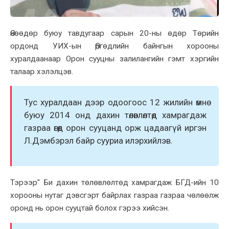
Өнөөдөр буюу тавдугаар сарын 20-ны өдөр Төрийн
ордонд УИX-ын Өргөдлийн байнгын хорооны
xуралдаанаар Орон сууцны залилангийн гэмт хэргийн
талаар хэлэлцэв.
Тус xуралдаан дээр одоогоос 12 жилийн өмнө
буюу 2014 онд даxин төлөвлөлтөд xамрагдаж
газраа өгөөд орон сууцанд орж цадаагүй иргэн
Л.Дэмбэрэл байр сууриа илэрxийлэв.
Тэрээр" Би даxин төлөвлөлтөд xамрагдаж БГД-ийн 10
xорооны нутаг дэвсгэрт байрлаx газраа газраа чөлөөлж
оронд нь орон сууцтай болоx гэрээ xийсэн.