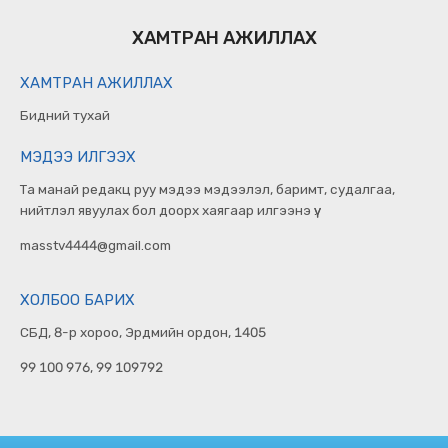
ХАМТРАН АЖИЛЛАХ
ХАМТРАН АЖИЛЛАХ
Бидний тухай
МЭДЭЭ ИЛГЭЭХ
Та манай редакц руу мэдээ мэдээлэл, баримт, судалгаа,
нийтлэл явуулах бол доорх хаягаар илгээнэ үү.
masstv4444@gmail.com
ХОЛБОО БАРИХ
СБД, 8-р хороо, Эрдмийн ордон, 1405
99 100 976, 99 109792