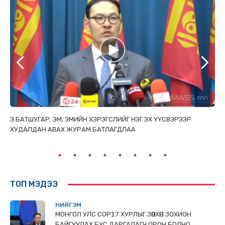
ТАЙ
Э.БАТШУГАР: ЭМ, ЭМИЙН ХЭРЭГСЛИЙГ НЭГ ЭХ ҮҮСВЭРЭЭР
С.
ХУДАЛДАН АВАХ ЖУРАМ БАТЛАГДЛАА
НИ
ТӨ
ТОП МЭДЭЭ
НИЙГЭМ
МОНГОЛ УЛС СОР17 ХУРЛЫГ ЗӨВХӨН ЗОХИОН
БАЙГУУЛАХ БУС ДАРГАЛАГЧ ОРОН БОЛНО