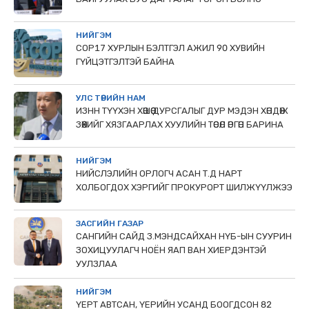
НИЙГЭМ
COP17 ХУРЛЫН БЭЛТГЭЛ АЖИЛ 90 ХУВИЙН
ГҮЙЦЭТГЭЛТЭЙ БАЙНА
УЛС ТӨРИЙН НАМ
ИЗНН ТҮҮХЭН ХӨШӨӨ ДУРСГАЛЫГ ДУР МЭДЭН ХӨНДӨЖ
ЗӨӨХИЙГ ХЯЗГААРЛАХ ХУУЛИЙН ТӨСӨЛ ӨРГӨН БАРИНА
НИЙГЭМ
НИЙСЛЭЛИЙН ОРЛОГЧ АСАН Т.Д НАРТ
ХОЛБОГДОХ ХЭРГИЙГ ПРОКУРОРТ ШИЛЖҮҮЛЖЭЭ
ЗАСГИЙН ГАЗАР
САНГИЙН САЙД З.МЭНДСАЙХАН НҮБ-ЫН СУУРИН
ЗОХИЦУУЛАГЧ НОЁН ЯАП ВАН ХИЕРДЭНТЭЙ
УУЛЗЛАА
НИЙГЭМ
ҮЕРТ АВТСАН, ҮЕРИЙН УСАНД БООГДСОН 82