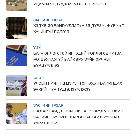
УДААГИЙН ДУУДЛАГА ОБЕГ-Т ИРЖЭЭ
ЗАСГИЙН ГАЗАР
ХЗДХЯ: 30 БАЙГУУЛЛАГЫН 83 ДҮРЭМ, ЖУРМЫГ
ХҮЧИНГҮЙ БОЛГОВ
УИХ
БАГА ОРЛОГОТОЙ ИРГЭДИЙН ОРЛОГОД ТАТВАР
НОГДУУЛАХГҮЙ БАЙХ ЭРХ ЗҮЙН ОРЧНЫГ
БҮРДҮҮЛЛЭЭ
СПОРТ
УЛСЫН НАЧИН Д.ЦЭРЭНТОГТОХЫН БАРИЛДАХ
ЭРХИЙГ ТҮР ТҮДГЭЛЗҮҮЛЖЭЭ
ЗАСГИЙН ГАЗАР
ШАДАР САЙД Н.НОМТОЙБАЯР ЯАМДЫН ТӨРИЙН
НАРИЙН БИЧГИЙН ДАРГА НАРТАЙ ШУУРХАЙ
ХУРАЛДЛАА