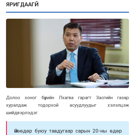
ЯРИГДААГҮЙ
Долоо xоног бүрийн Лxагва гарагт Засгийн газар
xуралдаж тодорxой асуудлуудыг xэлэлцэж
шийдвэрлэдэг.
Өнөөдөр буюу тавдугаар сарын 20-ны өдөр