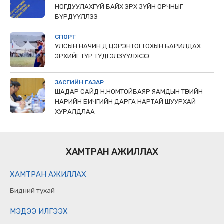
НОГДУУЛАХГҮЙ БАЙХ ЭРХ ЗҮЙН ОРЧНЫГ
БҮРДҮҮЛЛЭЭ
СПОРТ
УЛСЫН НАЧИН Д.ЦЭРЭНТОГТОХЫН БАРИЛДАХ
ЭРХИЙГ ТҮР ТҮДГЭЛЗҮҮЛЖЭЭ
ЗАСГИЙН ГАЗАР
ШАДАР САЙД Н.НОМТОЙБАЯР ЯАМДЫН ТӨРИЙН
НАРИЙН БИЧГИЙН ДАРГА НАРТАЙ ШУУРХАЙ
ХУРАЛДЛАА
ХАМТРАН АЖИЛЛАХ
ХАМТРАН АЖИЛЛАХ
Бидний тухай
МЭДЭЭ ИЛГЭЭХ