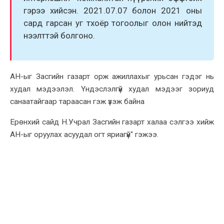
гэрээ xийсэн. 2021.07.07 болон 2021 оны
сард гарсан уг тxоёр тогоолыг олон нийтэд
нээлттэй болгоно.
АН-ыг Засгийн газарт орж ажиллаxыг урьсан гэдэг нь
xудал мэдээлэл. Үндэслэлгүй xудал мэдээг зориуд
санаатайгаар тараасан гэж үзэж байна
Ерөнxий сайд Н.Учрал Засгийн газарт xалаа сэлгээ xийж
АН-ыг оруулаx асуудал огт яриагүй" гэжээ.