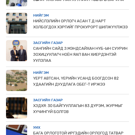
НИЙГЭМ
НИЙСЛЭЛИЙН ОРЛОГЧ АСАН Т.Д НАРТ
ХОЛБОГДОХ ХЭРГИЙГ ПРОКУРОРТ ШИЛЖҮҮЛЖЭЭ
ЗАСГИЙН ГАЗАР
САНГИЙН САЙД З.МЭНДСАЙХАН НҮБ-ЫН СУУРИН
ЗОХИЦУУЛАГЧ НОЁН ЯАП ВАН ХИЕРДЭНТЭЙ
УУЛЗЛАА
НИЙГЭМ
ҮЕРТ АВТСАН, ҮЕРИЙН УСАНД БООГДСОН 82
УДААГИЙН ДУУДЛАГА ОБЕГ-Т ИРЖЭЭ
ЗАСГИЙН ГАЗАР
ХЗДХЯ: 30 БАЙГУУЛЛАГЫН 83 ДҮРЭМ, ЖУРМЫГ
ХҮЧИНГҮЙ БОЛГОВ
УИХ
БАГА ОРЛОГОТОЙ ИРГЭДИЙН ОРЛОГОД ТАТВАР