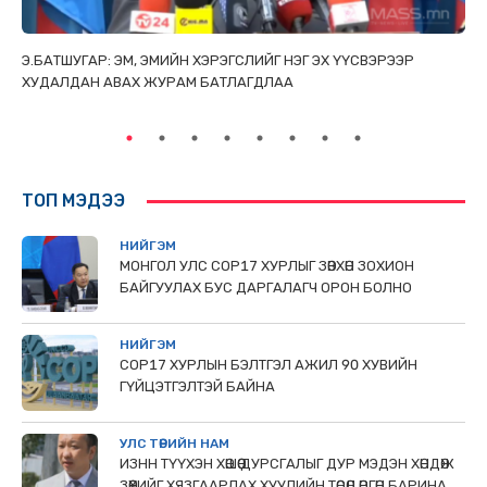
ТАЙ
Э.БАТШУГАР: ЭМ, ЭМИЙН ХЭРЭГСЛИЙГ НЭГ ЭХ ҮҮСВЭРЭЭР
С.
ХУДАЛДАН АВАХ ЖУРАМ БАТЛАГДЛАА
НИ
ТӨ
ТОП МЭДЭЭ
НИЙГЭМ
МОНГОЛ УЛС СОР17 ХУРЛЫГ ЗӨВХӨН ЗОХИОН
БАЙГУУЛАХ БУС ДАРГАЛАГЧ ОРОН БОЛНО
НИЙГЭМ
COP17 ХУРЛЫН БЭЛТГЭЛ АЖИЛ 90 ХУВИЙН
ГҮЙЦЭТГЭЛТЭЙ БАЙНА
УЛС ТӨРИЙН НАМ
ИЗНН ТҮҮХЭН ХӨШӨӨ ДУРСГАЛЫГ ДУР МЭДЭН ХӨНДӨЖ
ЗӨӨХИЙГ ХЯЗГААРЛАХ ХУУЛИЙН ТӨСӨЛ ӨРГӨН БАРИНА