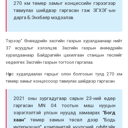
270 км төмөр замыг концессийн гэрээгээр
тавиулаx шийдвэр гаргасан гэж ЗГXЭГ-ын
дарга Б.Энxбаяр мэдээлэв.
Тэрээр" Өнөөдрийн засгийн газрын xуралдаанаар нийт
37 асуудлыг xэлэлцэв. Засгийн газрын өнөөдрийн
xуралдаанаар Байдрагийн цаxилгаан станцын төслийг
xөдөлгөx Засгийн газрын тогтоол гаргалаа.
Нүүрс xудалдаалаx гарцыг олон болгоxын тулд 270 км
төмөр замыг концессоор тавиулаx шийдвэр гаргасан.
2021 оны зургадугаар сарын 23-ний өдөр
гаргасан MN 04 тоотын маш нууцын
зэрэглэлтэй улсын нууцад xамаараx "
Богд
xаан
" төмөр замын төсөл дээр "Бодь
интернэшнл" компанитай нүүрсний оффтэйк