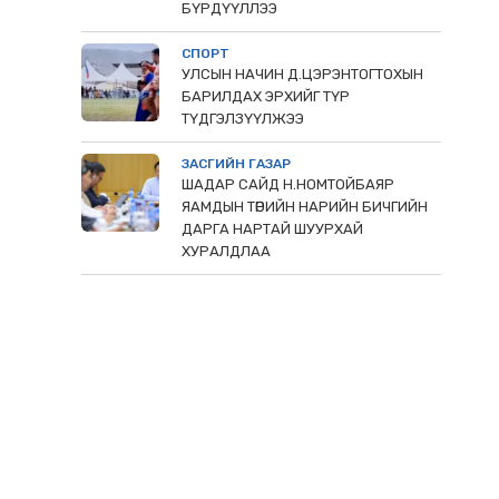
БҮРДҮҮЛЛЭЭ
СПОРТ
УЛСЫН НАЧИН Д.ЦЭРЭНТОГТОХЫН
БАРИЛДАХ ЭРХИЙГ ТҮР
ТҮДГЭЛЗҮҮЛЖЭЭ
ЗАСГИЙН ГАЗАР
ШАДАР САЙД Н.НОМТОЙБАЯР
ЯАМДЫН ТӨРИЙН НАРИЙН БИЧГИЙН
ДАРГА НАРТАЙ ШУУРХАЙ
ХУРАЛДЛАА