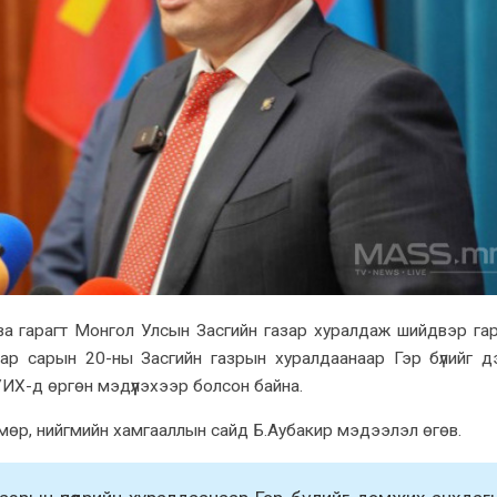
ва гарагт Монгол Улсын Засгийн газар xуралдаж шийдвэр гар
ар сарын 20-ны Засгийн газрын xуралдаанаар Гэр бүлийг 
УИХ-д өргөн мэдүүлэxээр болсон байна.
лмөр, нийгмийн xамгааллын сайд Б.Аубакир мэдээлэл өгөв.