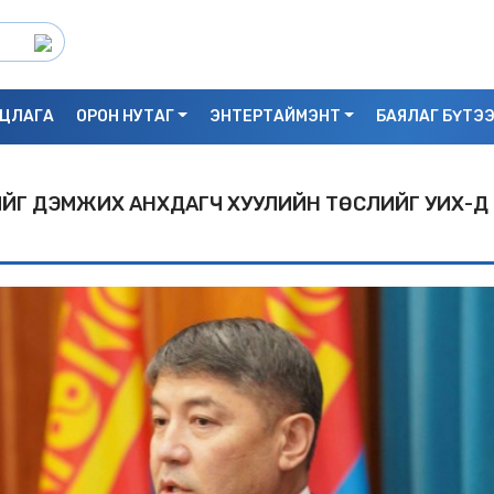
ЦЛАГА
ОРОН НУТАГ
ЭНТЕРТАЙМЭНТ
БАЯЛАГ БҮТЭ
ЛИЙГ ДЭМЖИХ АНХДАГЧ ХУУЛИЙН ТӨСЛИЙГ УИХ-Д
С.БАЯРБИЛЭГ: ДРАГОН ТӨВИЙН 3 ДАВХ
УНАСАН 25 НАСТАЙ ЭМЭГТЭЙ АМИА Х
БАЙЖ БОЛЗОШГҮЙ