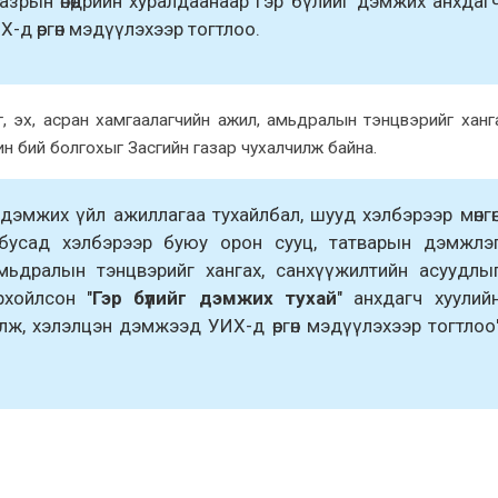
газрын өнөөдрийн xуралдаанаар Гэр бүлийг дэмжих анхдаг
Х-д өргөн мэдүүлэхээр тогтлоо.
эг, эх, асран хамгаалагчийн ажил, амьдралын тэнцвэрийг ханг
ин бий болгохыг Засгийн газар чухалчилж байна.
дэмжих үйл ажиллагаа тухайлбал, шууд хэлбэрээр мөнгө
 бусад хэлбэрээр буюу орон сууц, татварын дэмжлэ
амьдралын тэнцвэрийг хангах, санхүүжилтийн асуудлы
рхойлсон "
Гэр бүлийг дэмжих тухай
" анхдагч хуулий
улж, хэлэлцэн дэмжээд УИХ-д өргөн мэдүүлэхээр тогтлоо