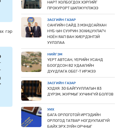
ч
НАРТ ХОЛБОГДОХ ХЭРГИЙГ
ПРОКУРОРТ ШИЛЖҮҮЛЖЭЭ
ЗАСГИЙН ГАЗАР
САНГИЙН САЙД З.МЭНДСАЙХАН
ах гэр
НҮБ-ЫН СУУРИН ЗОХИЦУУЛАГЧ
НОЁН ЯАП ВАН ХИЕРДЭНТЭЙ
УУЛЗЛАА
НИЙГЭМ
н
ҮЕРТ АВТСАН, ҮЕРИЙН УСАНД
г
БООГДСОН 82 УДААГИЙН
г
ДУУДЛАГА ОБЕГ-Т ИРЖЭЭ
н
ЗАСГИЙН ГАЗАР
"
ХЗДХЯ: 30 БАЙГУУЛЛАГЫН 83
ДҮРЭМ, ЖУРМЫГ ХҮЧИНГҮЙ БОЛГОВ
УИХ
БАГА ОРЛОГОТОЙ ИРГЭДИЙН
ОРЛОГОД ТАТВАР НОГДУУЛАХГҮЙ
БАЙХ ЭРХ ЗҮЙН ОРЧНЫГ