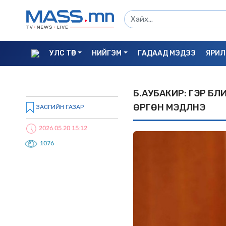
УЛС ТӨР
НИЙГЭМ
ГАДААД МЭДЭЭ
ЯРИЛ
Б.АУБАКИР: ГЭР БҮ
ӨРГӨН МЭДҮҮЛНЭ
ЗАСГИЙН ГАЗАР
2026.05.20 15:12
1076