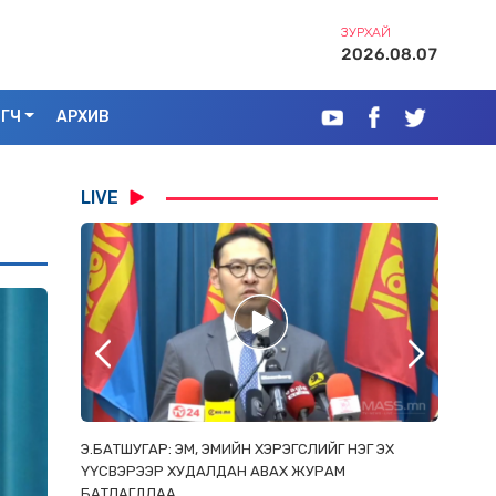
ЗУРХАЙ
2026.08.07
ЭГЧ
АРХИВ
LIVE
РААС
Э.БАТШУГАР: ЭМ, ЭМИЙН ХЭРЭГСЛИЙГ НЭГ ЭХ
С.АМАР
ОРЛОСОН
ҮҮСВЭРЭЭР ХУДАЛДАН АВАХ ЖУРАМ
ИРГЭД, 
БАТЛАГДЛАА
ЗОРИУЛ