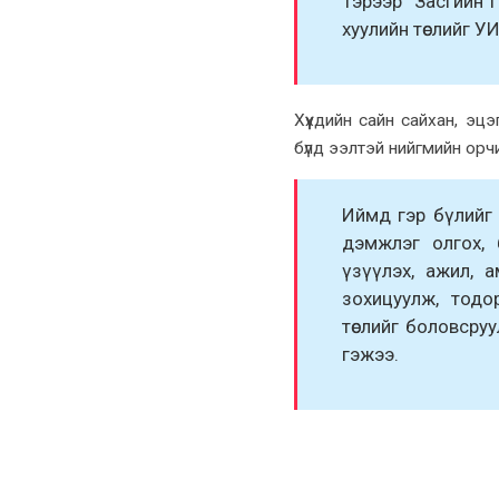
Тэрээр" Засгийн 
хуулийн төслийг УИ
Хүүхдийн сайн сайхан, эц
бүлд ээлтэй нийгмийн орч
Иймд гэр бүлийг 
дэмжлэг олгох,
үзүүлэх, ажил, 
зохицуулж, тодо
төслийг боловсру
гэжээ.