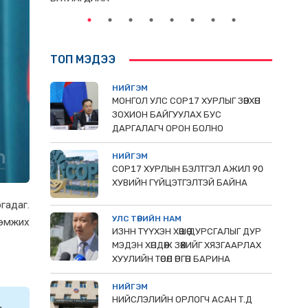
ТОП МЭДЭЭ
НИЙГЭМ
МОНГОЛ УЛС СОР17 ХУРЛЫГ ЗӨВХӨН
ЗОХИОН БАЙГУУЛАХ БУС
ДАРГАЛАГЧ ОРОН БОЛНО
НИЙГЭМ
COP17 ХУРЛЫН БЭЛТГЭЛ АЖИЛ 90
ХУВИЙН ГҮЙЦЭТГЭЛТЭЙ БАЙНА
гадаг.
УЛС ТӨРИЙН НАМ
дэмжих
ИЗНН ТҮҮХЭН ХӨШӨӨ ДУРСГАЛЫГ ДУР
МЭДЭН ХӨНДӨЖ ЗӨӨХИЙГ ХЯЗГААРЛАХ
ХУУЛИЙН ТӨСӨЛ ӨРГӨН БАРИНА
НИЙГЭМ
НИЙСЛЭЛИЙН ОРЛОГЧ АСАН Т.Д