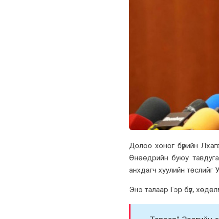
Долоо xоног бүрийн Лxаг
Өнөөдрийн буюу тавдуга
анхдагч хуулийн төслийг 
Энэ талаар Гэр бүл, xөдө