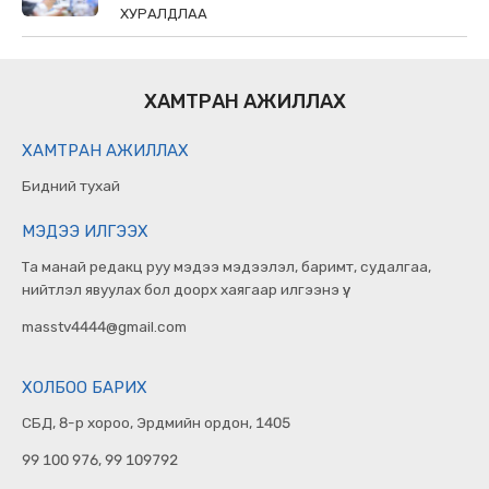
ХУРАЛДЛАА
ХАМТРАН АЖИЛЛАХ
ХАМТРАН АЖИЛЛАХ
Бидний тухай
МЭДЭЭ ИЛГЭЭХ
Та манай редакц руу мэдээ мэдээлэл, баримт, судалгаа,
нийтлэл явуулах бол доорх хаягаар илгээнэ үү.
masstv4444@gmail.com
ХОЛБОО БАРИХ
СБД, 8-р хороо, Эрдмийн ордон, 1405
99 100 976, 99 109792