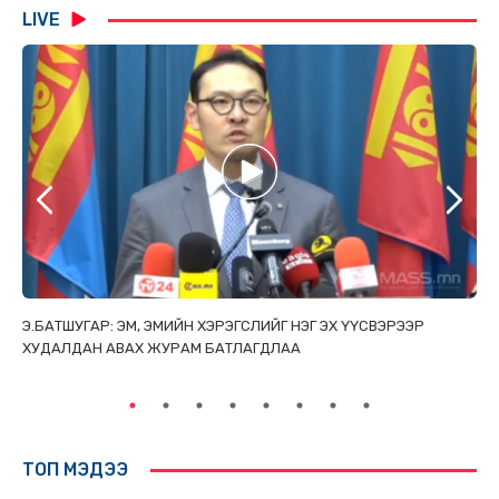
LIVE
ТАЙ
Э.БАТШУГАР: ЭМ, ЭМИЙН ХЭРЭГСЛИЙГ НЭГ ЭХ ҮҮСВЭРЭЭР
С.
ХУДАЛДАН АВАХ ЖУРАМ БАТЛАГДЛАА
НИ
ТӨ
ТОП МЭДЭЭ