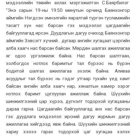
мэдээллийн төвийн ахлах мэргэжилтэн С.Баярбилэг
"Энэ сарын 19-ны 19:50 минутын орчинд Баянхонгор
аймгийн Нэгдсэн эмнэлгийн яаралтай түргэн тусламжийн
тасагт хүн нас барсан гэх мэдээлэл цагдаагийн
байгууллагад ирсэн. Дуудлагын дагуу очиход Баянхонгор
аймгийн Зэвсэгт хүчний... дугаар ангийн хугацаат цэргийн
алба хаагч нас барсан байсан. Мөрдөн шалгах ажиллагаа
яг одоо үргэлжилж байна. Нас барсан шалтгаан,
холбогдох нотлох баримтыг тал бүрээс нь бүрэн
бодитой шалгах ажиллагаа эхэлж байна. Аливаа
асуудлыг тал бүрээс нь гэдэг утгаар тухайн үед хамт
байсан ангийн алба хаагч нар, хяналтын камер зэрэг
нотлох баримт цуглуулан ажиллаж байна. Шүүхийн
шинжилгээний цар хүрээ, дүгнэлт тодорхой хугацааны
дараа гарна. Цагдаагийн байгууллагад анх нас барсан
гэх дуудлага мэдээлэл ирсний дагуу журмын дагуу
ажиллагаа хийгдээд явж байна. Шүүхийн шинжилгээний
хариу хэзээ гарах тодорхой цаг хугацаа хэлэх