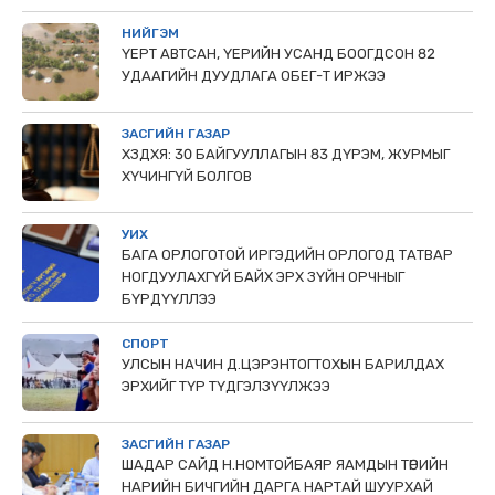
НИЙГЭМ
ҮЕРТ АВТСАН, ҮЕРИЙН УСАНД БООГДСОН 82
УДААГИЙН ДУУДЛАГА ОБЕГ-Т ИРЖЭЭ
ЗАСГИЙН ГАЗАР
ХЗДХЯ: 30 БАЙГУУЛЛАГЫН 83 ДҮРЭМ, ЖУРМЫГ
ХҮЧИНГҮЙ БОЛГОВ
УИХ
БАГА ОРЛОГОТОЙ ИРГЭДИЙН ОРЛОГОД ТАТВАР
НОГДУУЛАХГҮЙ БАЙХ ЭРХ ЗҮЙН ОРЧНЫГ
БҮРДҮҮЛЛЭЭ
СПОРТ
УЛСЫН НАЧИН Д.ЦЭРЭНТОГТОХЫН БАРИЛДАХ
ЭРХИЙГ ТҮР ТҮДГЭЛЗҮҮЛЖЭЭ
ЗАСГИЙН ГАЗАР
ШАДАР САЙД Н.НОМТОЙБАЯР ЯАМДЫН ТӨРИЙН
НАРИЙН БИЧГИЙН ДАРГА НАРТАЙ ШУУРХАЙ