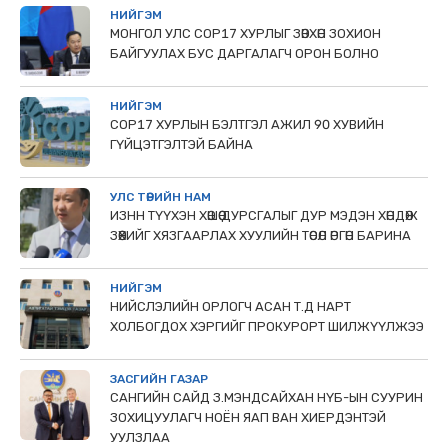
НИЙГЭМ
МОНГОЛ УЛС СОР17 ХУРЛЫГ ЗӨВХӨН ЗОХИОН
БАЙГУУЛАХ БУС ДАРГАЛАГЧ ОРОН БОЛНО
НИЙГЭМ
COP17 ХУРЛЫН БЭЛТГЭЛ АЖИЛ 90 ХУВИЙН
ГҮЙЦЭТГЭЛТЭЙ БАЙНА
УЛС ТӨРИЙН НАМ
ИЗНН ТҮҮХЭН ХӨШӨӨ ДУРСГАЛЫГ ДУР МЭДЭН ХӨНДӨЖ
ЗӨӨХИЙГ ХЯЗГААРЛАХ ХУУЛИЙН ТӨСӨЛ ӨРГӨН БАРИНА
НИЙГЭМ
НИЙСЛЭЛИЙН ОРЛОГЧ АСАН Т.Д НАРТ
ХОЛБОГДОХ ХЭРГИЙГ ПРОКУРОРТ ШИЛЖҮҮЛЖЭЭ
ЗАСГИЙН ГАЗАР
САНГИЙН САЙД З.МЭНДСАЙХАН НҮБ-ЫН СУУРИН
ЗОХИЦУУЛАГЧ НОЁН ЯАП ВАН ХИЕРДЭНТЭЙ
УУЛЗЛАА