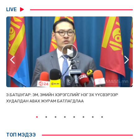
LIVE
ТАЙ
Э.БАТШУГАР: ЭМ, ЭМИЙН ХЭРЭГСЛИЙГ НЭГ ЭХ ҮҮСВЭРЭЭР
С.
ХУДАЛДАН АВАХ ЖУРАМ БАТЛАГДЛАА
НИ
ТӨ
ТОП МЭДЭЭ