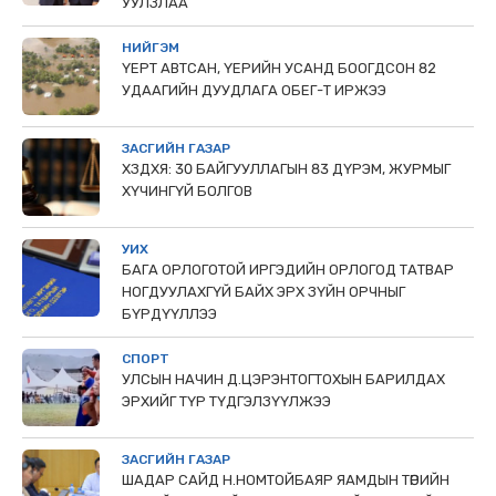
УУЛЗЛАА
НИЙГЭМ
ҮЕРТ АВТСАН, ҮЕРИЙН УСАНД БООГДСОН 82
УДААГИЙН ДУУДЛАГА ОБЕГ-Т ИРЖЭЭ
ЗАСГИЙН ГАЗАР
ХЗДХЯ: 30 БАЙГУУЛЛАГЫН 83 ДҮРЭМ, ЖУРМЫГ
ХҮЧИНГҮЙ БОЛГОВ
УИХ
БАГА ОРЛОГОТОЙ ИРГЭДИЙН ОРЛОГОД ТАТВАР
НОГДУУЛАХГҮЙ БАЙХ ЭРХ ЗҮЙН ОРЧНЫГ
БҮРДҮҮЛЛЭЭ
СПОРТ
УЛСЫН НАЧИН Д.ЦЭРЭНТОГТОХЫН БАРИЛДАХ
ЭРХИЙГ ТҮР ТҮДГЭЛЗҮҮЛЖЭЭ
ЗАСГИЙН ГАЗАР
ШАДАР САЙД Н.НОМТОЙБАЯР ЯАМДЫН ТӨРИЙН