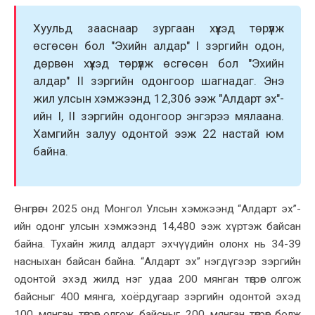
Хуульд зааснаар зургаан хүүхэд төрүүлж
өсгөсөн бол "Эхийн алдар" I зэргийн одон,
дөрвөн хүүхэд төрүүлж өсгөсөн бол "Эхийн
алдар" II зэргийн одонгоор шагнадаг. Энэ
жил улсын хэмжээнд 12,306 ээж "Алдарт эх"-
ийн I, II зэргийн одонгоор энгэрээ мялаана.
Хамгийн залуу одонтой ээж 22 настай юм
байна.
Өнгөрөгч 2025 онд Монгол Улсын хэмжээнд “Алдарт эх”-
ийн одонг улсын хэмжээнд 14,480 ээж хүртэж байсан
байна. Тухайн жилд алдарт эхчүүдийн олонх нь 34-39
насныхан байсан байна. “Алдарт эх” нэгдүгээр зэргийн
одонтой эхэд жилд нэг удаа 200 мянган төгрөг олгож
байсныг 400 мянга, хоёрдугаар зэргийн одонтой эхэд
100 мянган төгрөг олгож байсныг 200 мянган төгрөг болж