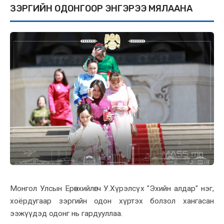
ЗЭРГИЙН ОДОНГООР ЭНГЭРЭЭ МЯЛААНА
Монгол Улсын Ерөнхийлөгч У.Хүрэлсүх "Эхийн алдар" нэг,
хоёрдугаар зэргийн одон хүртэх болзол хангасан
ээжүүдэд одонг нь гардууллаа.