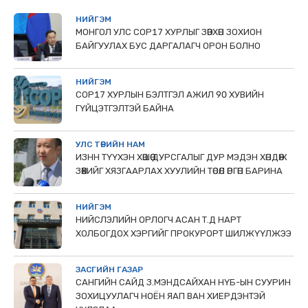
НИЙГЭМ
МОНГОЛ УЛС СОР17 ХУРЛЫГ ЗӨВХӨН ЗОХИОН
БАЙГУУЛАХ БУС ДАРГАЛАГЧ ОРОН БОЛНО
НИЙГЭМ
COP17 ХУРЛЫН БЭЛТГЭЛ АЖИЛ 90 ХУВИЙН
ГҮЙЦЭТГЭЛТЭЙ БАЙНА
УЛС ТӨРИЙН НАМ
ИЗНН ТҮҮХЭН ХӨШӨӨ ДУРСГАЛЫГ ДУР МЭДЭН ХӨНДӨЖ
ЗӨӨХИЙГ ХЯЗГААРЛАХ ХУУЛИЙН ТӨСӨЛ ӨРГӨН БАРИНА
НИЙГЭМ
НИЙСЛЭЛИЙН ОРЛОГЧ АСАН Т.Д НАРТ
ХОЛБОГДОХ ХЭРГИЙГ ПРОКУРОРТ ШИЛЖҮҮЛЖЭЭ
ЗАСГИЙН ГАЗАР
САНГИЙН САЙД З.МЭНДСАЙХАН НҮБ-ЫН СУУРИН
ЗОХИЦУУЛАГЧ НОЁН ЯАП ВАН ХИЕРДЭНТЭЙ