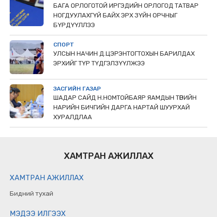
БАГА ОРЛОГОТОЙ ИРГЭДИЙН ОРЛОГОД ТАТВАР
НОГДУУЛАХГҮЙ БАЙХ ЭРХ ЗҮЙН ОРЧНЫГ
БҮРДҮҮЛЛЭЭ
СПОРТ
УЛСЫН НАЧИН Д.ЦЭРЭНТОГТОХЫН БАРИЛДАХ
ЭРХИЙГ ТҮР ТҮДГЭЛЗҮҮЛЖЭЭ
ЗАСГИЙН ГАЗАР
ШАДАР САЙД Н.НОМТОЙБАЯР ЯАМДЫН ТӨРИЙН
НАРИЙН БИЧГИЙН ДАРГА НАРТАЙ ШУУРХАЙ
ХУРАЛДЛАА
ХАМТРАН АЖИЛЛАХ
ХАМТРАН АЖИЛЛАХ
Бидний тухай
МЭДЭЭ ИЛГЭЭХ