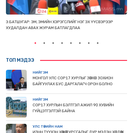
ТАЙ
Э.БАТШУГАР: ЭМ, ЭМИЙН ХЭРЭГСЛИЙГ НЭГ ЭХ ҮҮСВЭРЭЭР
С.
ХУДАЛДАН АВАХ ЖУРАМ БАТЛАГДЛАА
НИ
ТӨ
ТОП МЭДЭЭ
НИЙГЭМ
МОНГОЛ УЛС СОР17 ХУРЛЫГ ЗӨВХӨН ЗОХИОН
БАЙГУУЛАХ БУС ДАРГАЛАГЧ ОРОН БОЛНО
НИЙГЭМ
COP17 ХУРЛЫН БЭЛТГЭЛ АЖИЛ 90 ХУВИЙН
ГҮЙЦЭТГЭЛТЭЙ БАЙНА
УЛС ТӨРИЙН НАМ
ИЗНН ТҮҮХЭН ХӨШӨӨ ДУРСГАЛЫГ ДУР МЭДЭН ХӨНДӨЖ