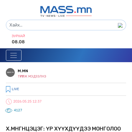
ЗУРХАЙ
08.08
M.MN
ТҮРҮҮЛЖ МЭДЭЭЛНЭ
LIVE
2026.05.25 12:37
4127
Х.МӨНГӨНЦЭЦЭГ: ҮР ХҮҮХДҮҮДЭЭ МОНГОЛОО