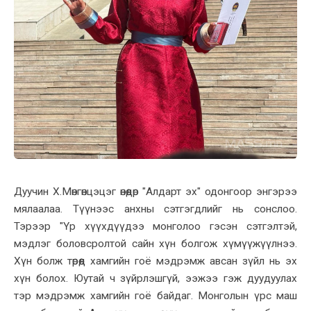
Дуучин Х.Мөнгөнцэцэг өнөөдөр "Алдарт эх" одонгоор энгэрээ
мялаалаа. Түүнээс анхны сэтгэгдлийг нь сонслоо.
Тэрээр "Үр хүүхдүүдээ монголоо гэсэн сэтгэлтэй,
мэдлэг боловсролтой сайн хүн болгож хүмүүжүүлнээ.
Хүн болж төрөөд хамгийн гоё мэдрэмж авсан зүйл нь эх
хүн болох. Юутай ч зүйрлэшгүй, ээжээ гэж дуудуулах
тэр мэдрэмж хамгийн гоё байдаг. Монголын үрс маш