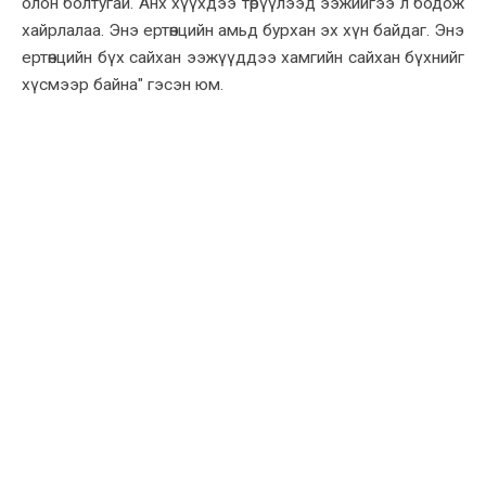
олон болтугай. Анх хүүхдээ төрүүлээд ээжийгээ л бодож
хайрлалаа. Энэ ертөнцийн амьд бурхан эх хүн байдаг. Энэ
ертөнцийн бүх сайхан ээжүүддээ хамгийн сайхан бүхнийг
хүсмээр байна" гэсэн юм.