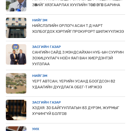
ЗӨӨХИЙГ ХЯЗГААРЛАХ ХУУЛИЙН ТӨСӨЛ ӨРГӨН БАРИНА
НИЙГЭМ
НИЙСЛЭЛИЙН ОРЛОГЧ АСАН Т.Д НАРТ
ХОЛБОГДОХ ХЭРГИЙГ ПРОКУРОРТ ШИЛЖҮҮЛЖЭЭ
ЗАСГИЙН ГАЗАР
САНГИЙН САЙД З.МЭНДСАЙХАН НҮБ-ЫН СУУРИН
ЗОХИЦУУЛАГЧ НОЁН ЯАП ВАН ХИЕРДЭНТЭЙ
УУЛЗЛАА
НИЙГЭМ
ҮЕРТ АВТСАН, ҮЕРИЙН УСАНД БООГДСОН 82
УДААГИЙН ДУУДЛАГА ОБЕГ-Т ИРЖЭЭ
ЗАСГИЙН ГАЗАР
ХЗДХЯ: 30 БАЙГУУЛЛАГЫН 83 ДҮРЭМ, ЖУРМЫГ
ХҮЧИНГҮЙ БОЛГОВ
УИХ