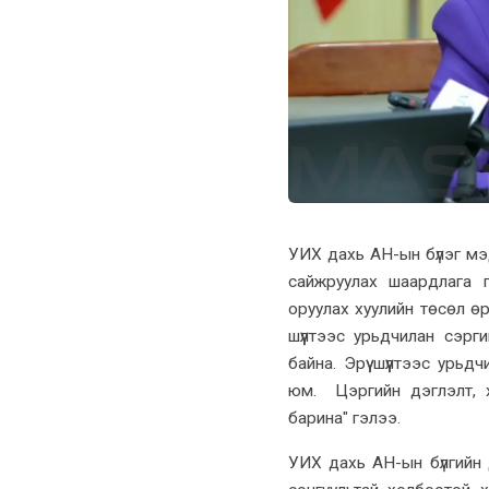
УИХ дахь АН-ын бүлэг мэд
сайжруулах шаардлага г
оруулах хуулийн төсөл өр
шүүлтээс урьдчилан сэрг
байна. Эрүү шүүлтээс урь
юм. Цэргийн дэглэлт, 
барина" гэлээ.
УИХ дахь АН-ын бүлгийн д