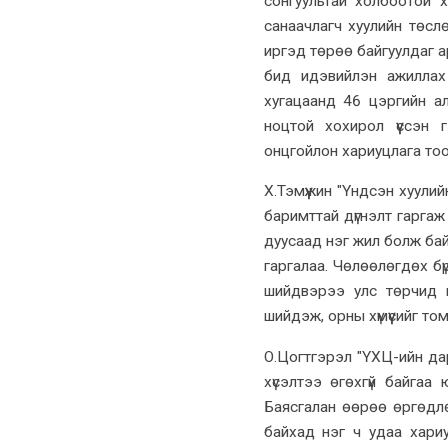
сонгуультай холбоотой х
санаачлагч хуулийн төслө
иргэд төрөө байгуулдаг а
бид идэвийлэн ажиллах
хугацаанд 46 цэргийн ал
ноцтой хохирол үүссэн
онцгойлон хариуцлага тооц
Х.Тэмүүжин "Үндсэн хуулий
баримттай дүгнэлт гаргаж б
дуусаад нэг жил болж бай
гаргалаа. Чөлөөлөгдөх бүр
шийдвэрээ улс төрчид г
шийдэж, орны хүмүүсийг т
О.Цогтгэрэл "ҮХЦ-ийн да
хүсэлтээ өгөхгүй байга
Баясгалан өөрөө өргөдлө
байхад нэг ч удаа хари