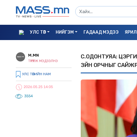
УЛС ТӨР
НИЙГЭМ
ГАДААД МЭДЭЭ
ЯРИЛ
M.MN
С.ОДОНТУЯА: ЦЭРГИ
ТҮРҮҮЛЖ МЭДЭЭЛНЭ
ЗҮЙН ОРЧНЫГ САЙЖ
УЛС ТӨРИЙН НАМ
2026.05.25 14:05
3554