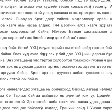
уулийн төслөө эргүүлэн татахаар болсон гэдгээ мэдэгдсэн.
ө эргүүлэн татахаар энэ хуулийн төсөл хэлэлцэхгүй гэсэн үг. 
рдчилсан тогтолцоотой улсад саналаа өгөх, оролцоог нь ханга
 ёстой. Өнөөдөр бүлэг дээр хийсэн мэдээллээр арван ж
ба хаагч амь насаа алдаж, 144 цэргийн алба хаагч эрүүл м
 гэсэн мэдээлэлтэй байна. Иймээс Батлан хамгаалахын 
ох хэрэгтэй гэж бүлгийн гишүүд үзэж байгаа" гэлээ.
н шүүх байх ёстой. ҮХЦ илүү улс төрийн шинжтэй шийд гаргаж бай
айна. Явах хүнд ачаа бүү үүрүүл гэх үг бий дээ. ҮХЦ-ийн даргын бү
на. Энэ хугацаанд улс төртэй холбоотой томоохон гурван ч ш
эн эрх нь дууссан даргыг эргүүлж томилно гэх хүлээлт дээр нь 
аргуулж байна. Бүрэн эрх нь дууссан албан тушаалтны ас
омилох ёстой юм байна.
рга чөлөөлөгдөх хугацаа нь болчихоод байхад яагаад чөлөө
а юм бэ. Гаргаж байгаа шийдвэр нь хүчинтэй юм уу. Цэцийн
ө өгөх ёстой. Эр цэргийн алба хаагч амь насаа удаа дараа
уцлага тооцож байгаагүй явдалд Ерөнхий сайд Н.Учрал хари