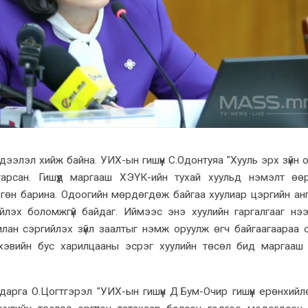
ээлэл хийж байна. УИХ-ын гишүүн С.Одонтуяа "Хууль эрх зүйн 
арсан. Гишүүд маргааш ХЭҮК-ийн тухай хуульд нэмэлт өө
гөн барина. Одоогийн мөрдөгдөж байгаа хуулиар цэргийн анги
ийлэх боломжгүй байдаг. Иймээс энэ хуулийн гаргалгааг нэ
дчилан сэргийлэх зүйл заалтыг нэмж оруулж өгч байгаагаараа 
хэвийн бус харилцааны эсрэг хуулийн төсөл бид маргааш
арга О.Цогтгэрэл "УИХ-ын гишүүн Д.Бум-Очир гишүүн ерөнхийл