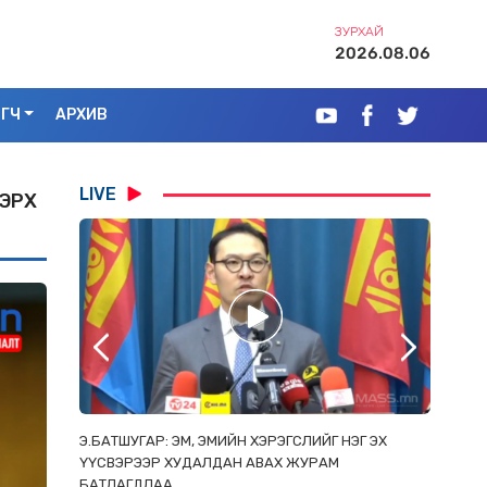
ЗУРХАЙ
2026.08.06
ЭГЧ
АРХИВ
LIVE
 ЭРХ
РААС
Э.БАТШУГАР: ЭМ, ЭМИЙН ХЭРЭГСЛИЙГ НЭГ ЭХ
С.АМАР
ОРЛОСОН
ҮҮСВЭРЭЭР ХУДАЛДАН АВАХ ЖУРАМ
ИРГЭД, 
БАТЛАГДЛАА
ЗОРИУЛ