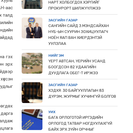
 Хууль
НАРТ ХОЛБОГДОХ ХЭРГИЙГ
АН-аас
ПРОКУРОРТ ШИЛЖҮҮЛЖЭЭ
х талд
ЗАСГИЙН ГАЗАР
илийн
САНГИЙН САЙД З.МЭНДСАЙХАН
эндийн
НҮБ-ЫН СУУРИН ЗОХИЦУУЛАГЧ
сайдад
НОЁН ЯАП ВАН ХИЕРДЭНТЭЙ
УУЛЗЛАА
НИЙГЭМ
на гэх
ҮЕРТ АВТСАН, ҮЕРИЙН УСАНД
рэн эрх
БООГДСОН 82 УДААГИЙН
ийдвэр
ДУУДЛАГА ОБЕГ-Т ИРЖЭЭ
хүссэн
ЗАСГИЙН ГАЗАР
уудлыг
ХЗДХЯ: 30 БАЙГУУЛЛАГЫН 83
ДҮРЭМ, ЖУРМЫГ ХҮЧИНГҮЙ БОЛГОВ
лөгдөх
УИХ
 дарга
БАГА ОРЛОГОТОЙ ИРГЭДИЙН
 алдаж
ОРЛОГОД ТАТВАР НОГДУУЛАХГҮЙ
уцлага
БАЙХ ЭРХ ЗҮЙН ОРЧНЫГ