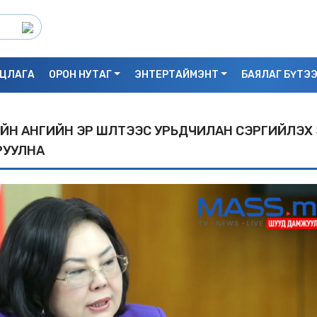
ЦЛАГА
ОРОН НУТАГ
ЭНТЕРТАЙМЭНТ
БАЯЛАГ БҮТЭ
ЙН АНГИЙН ЭРҮҮ ШҮҮЛТЭЭС УРЬДЧИЛАН СЭРГИЙЛЭХ
РУУЛНА
С.БАЯРБИЛЭГ: ДРАГОН ТӨВИЙН 3 ДАВХ
УНАСАН 25 НАСТАЙ ЭМЭГТЭЙ АМИА Х
БАЙЖ БОЛЗОШГҮЙ