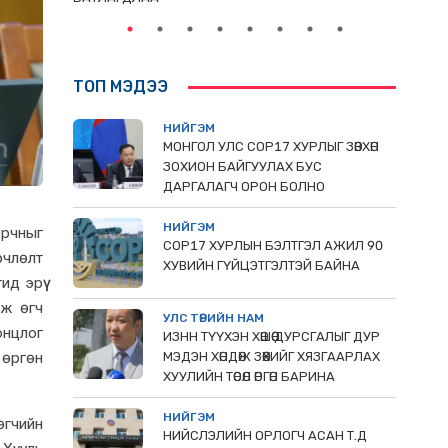
ТОП МЭДЭЭ
НИЙГЭМ
МОНГОЛ УЛС СОР17 ХУРЛЫГ ЗӨВХӨН
ЗОХИОН БАЙГУУЛАХ БУС
ДАРГАЛАГЧ ОРОН БОЛНО
НИЙГЭМ
орчныг
COP17 ХУРЛЫН БЭЛТГЭЛ АЖИЛ 90
рчлөлт
ХУВИЙН ГҮЙЦЭТГЭЛТЭЙ БАЙНА
д эрүү
эж өгч
УЛС ТӨРИЙН НАМ
онцлог
ИЗНН ТҮҮХЭН ХӨШӨӨ ДУРСГАЛЫГ ДУР
МЭДЭН ХӨНДӨЖ ЗӨӨХИЙГ ХЯЗГААРЛАХ
 өргөн
ХУУЛИЙН ТӨСӨЛ ӨРГӨН БАРИНА
НИЙГЭМ
өгчийн
НИЙСЛЭЛИЙН ОРЛОГЧ АСАН Т.Д