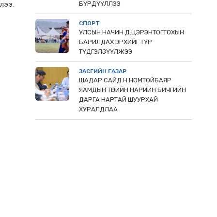
элээ.
БҮРДҮҮЛЛЭЭ
СПОРТ
УЛСЫН НАЧИН Д.ЦЭРЭНТОГТОХЫН
БАРИЛДАХ ЭРХИЙГ ТҮР
ТҮДГЭЛЗҮҮЛЖЭЭ
ЗАСГИЙН ГАЗАР
ШАДАР САЙД Н.НОМТОЙБАЯР
ЯАМДЫН ТӨРИЙН НАРИЙН БИЧГИЙН
ДАРГА НАРТАЙ ШУУРХАЙ
ХУРАЛДЛАА